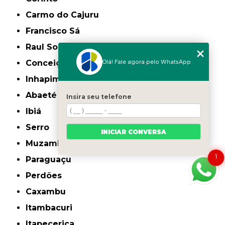
Carmo do Cajuru
Francisco Sá
Raul Soares
Olá! Fale agora pelo WhatsApp
Conceição do Mato Dentro
Inhapim
Abaeté
Insira seu telefone
Ibiá
Serro
INICIAR CONVERSA
Muzambinho
1
Paraguaçu
Perdões
Caxambu
Itambacuri
Itapecerica