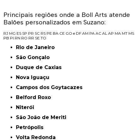
Principais regiões onde a Boll Arts atende
Balões personalizados em Suzano:
RJ
MG
ES
SP
PR
SC
RS
PE
BA
CE
GO e DF
AM
PA
AC
AL
AP
MA
MT
MS
PB
PI
RN
RO
RR
SE
TO
Rio de Janeiro
São Gonçalo
Duque de Caxias
Nova Iguaçu
Campos dos Goytacazes
Belford Roxo
Niterói
São João de Meriti
Petrópolis
Volta Redonda