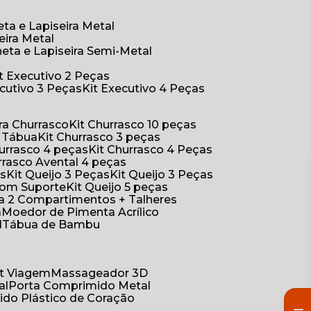
eta e Lapiseira Metal
eira Metal
neta e Lapiseira Semi-Metal
Kit Executivo 2 Peças
xecutivo 3 Peças
Kit Executivo 4 Peças
a Churrasco
Kit Churrasco 10 peças
m Tábua
Kit Churrasco 3 peças
Churrasco 4 peças
Kit Churrasco 4 Peças
urrasco Avental 4 peças
as
Kit Queijo 3 Peças
Kit Queijo 3 Peças
 com Suporte
Kit Queijo 5 peças
ica 2 Compartimentos + Talheres
a
Moedor de Pimenta Acrílico
l
Tábua de Bambu
Kit Viagem
Massageador 3D
al
Porta Comprimido Metal
ido Plástico de Coração