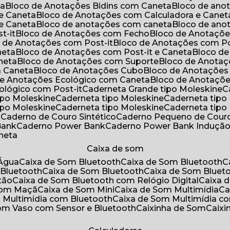
ta
Bloco de Anotações Bidins com Caneta
Bloco de an
 e Caneta
Bloco de Anotações com Calculadora e Canet
 e Caneta
Bloco de anotações com caneta
Bloco de an
t-it
Bloco de Anotações com Fecho
Bloco de Anotaçõe
o de Anotações com Post-it
Bloco de Anotações com Po
neta
Bloco de Anotações com Post-it e Caneta
Bloco d
neta
Bloco de Anotações com Suporte
Bloco de Anota
a Caneta
Bloco de Anotações Cubo
Bloco de Anotaçõe
 de Anotações Ecológico com Caneta
Bloco de Anotaçõ
cológico com Post-it
Caderneta Grande tipo Moleskine
tipo Moleskine
Caderneta tipo Moleskine
Caderneta tipo
tipo Moleskine
Caderneta tipo Moleskine
Caderneta tipo
a
Caderno de Couro Sintético
Caderno Pequeno de Couro
Bank
Caderno Power Bank
Caderno Power Bank Induçã
aneta
Caixa de som
’Água
Caixa de Som Bluetooth
Caixa de Som Bluetooth
 Bluetooth
Caixa de Som Bluetooth
Caixa de Som Bluet
tão
Caixa de Som Bluetooth com Relógio Digital
Caixa
 Som Maçã
Caixa de Som Mini
Caixa de Som Multimídia
C
m Multimídia com Bluetooth
Caixa de Som Multimídia c
Som Vaso com Sensor e Bluetooth
Caixinha de Som
Caix