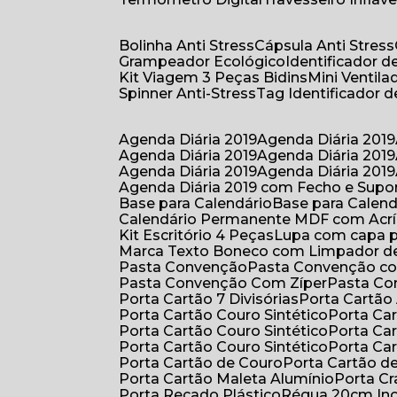
Bolinha Anti Stress
Cápsula Anti Stress
Grampeador Ecológico
Identificador 
Kit Viagem 3 Peças Bidins
Mini Venti
Spinner Anti-Stress
Tag Identificador
Agenda Diária 2019
Agenda Diária 2019
Agenda Diária 2019
Agenda Diária 2019
Agenda Diária 2019
Agenda Diária 2019
Agenda Diária 2019 com Fecho e Supo
Base para Calendário
Base para Cale
Calendário Permanente MDF com Acrí
Kit Escritório 4 Peças
Lupa com capa p
Marca Texto Boneco com Limpador de
Pasta Convenção
Pasta Convenção c
Pasta Convenção Com Zíper
Pasta C
Porta Cartão 7 Divisórias
Porta Cartão
Porta Cartão Couro Sintético
Porta Ca
Porta Cartão Couro Sintético
Porta Ca
Porta Cartão Couro Sintético
Porta Ca
Porta Cartão de Couro
Porta Cartão d
Porta Cartão Maleta Alumínio
Porta C
Porta Recado Plástico
Régua 20cm In