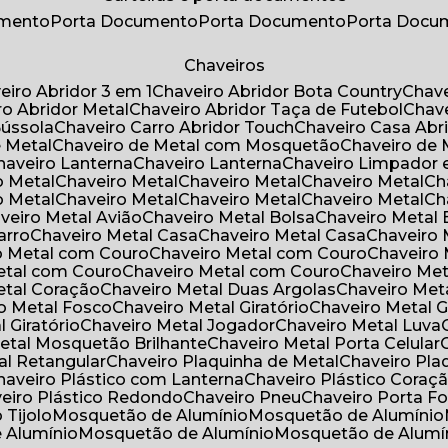
umento
Porta Documento
Porta Documento
Porta Doc
Chaveiros
veiro Abridor 3 em 1
Chaveiro Abridor Bota Country
Chav
iro Abridor Metal
Chaveiro Abridor Taça de Futebol
Chav
Bússola
Chaveiro Carro Abridor Touch
Chaveiro Casa Abr
e Metal
Chaveiro de Metal com Mosquetão
Chaveiro de 
Chaveiro Lanterna
Chaveiro Lanterna
Chaveiro Limpador 
o Metal
Chaveiro Metal
Chaveiro Metal
Chaveiro Metal
C
o Metal
Chaveiro Metal
Chaveiro Metal
Chaveiro Metal
C
aveiro Metal Avião
Chaveiro Metal Bolsa
Chaveiro Metal 
arro
Chaveiro Metal Casa
Chaveiro Metal Casa
Chaveiro
ro Metal com Couro
Chaveiro Metal com Couro
Chaveir
Metal com Couro
Chaveiro Metal com Couro
Chaveiro Me
Metal Coração
Chaveiro Metal Duas Argolas
Chaveiro Me
ro Metal Fosco
Chaveiro Metal Giratório
Chaveiro Metal G
l Giratório
Chaveiro Metal Jogador
Chaveiro Metal Luva
Metal Mosquetão Brilhante
Chaveiro Metal Porta Celular
al Retangular
Chaveiro Plaquinha de Metal
Chaveiro Pl
Chaveiro Plástico com Lanterna
Chaveiro Plástico Coraç
veiro Plástico Redondo
Chaveiro Pneu
Chaveiro Porta F
o Tijolo
Mosquetão de Alumínio
Mosquetão de Alumínio
e Alumínio
Mosquetão de Alumínio
Mosquetão de Alumí