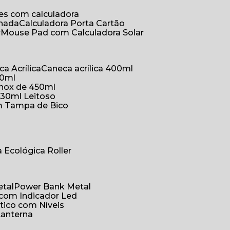
ões com calculadora
chada
Calculadora Porta Cartão
r
Mouse Pad com Calculadora Solar
ca Acrílica
Caneca acrílica 400ml
50ml
inox de 450ml
330ml Leitoso
om Tampa de Bico
a Ecológica Roller
etal
Power Bank Metal
 com Indicador Led
tico com Níveis
Lanterna