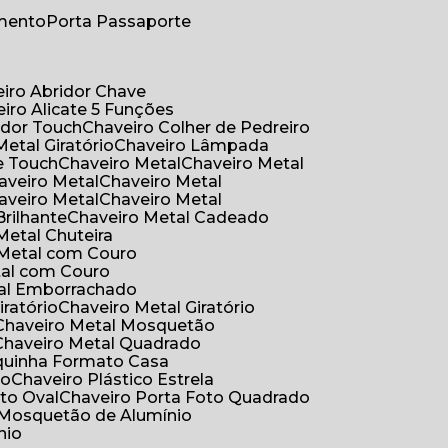
umento
Porta Passaporte
eiro Abridor Chave
eiro Alicate 5 Funções
idor Touch
Chaveiro Colher de Pedreiro
Metal Giratório
Chaveiro Lâmpada
e Touch
Chaveiro Metal
Chaveiro Metal
haveiro Metal
Chaveiro Metal
haveiro Metal
Chaveiro Metal
Brilhante
Chaveiro Metal Cadeado
 Metal Chuteira
o Metal com Couro
tal com Couro
tal Emborrachado
iratório
Chaveiro Metal Giratório
Chaveiro Metal Mosquetão
Chaveiro Metal Quadrado
aquinha Formato Casa
ão
Chaveiro Plástico Estrela
oto Oval
Chaveiro Porta Foto Quadrado
Mosquetão de Alumínio
nio