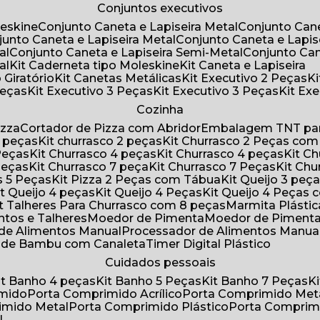
Conjuntos executivos
leskine
Conjunto Caneta e Lapiseira Metal
Conjunto Can
njunto Caneta e Lapiseira Metal
Conjunto Caneta e Lapis
al
Conjunto Caneta e Lapiseira Semi-Metal
Conjunto Ca
al
Kit Caderneta tipo Moleskine
Kit Caneta e Lapiseira
 Giratório
Kit Canetas Metálicas
Kit Executivo 2 Peças
Peças
Kit Executivo 3 Peças
Kit Executivo 3 Peças
Kit E
Cozinha
izza
Cortador de Pizza com Abridor
Embalagem TNT par
8 peças
Kit churrasco 2 peças
Kit Churrasco 2 Peças co
 Peças
Kit Churrasco 4 peças
Kit Churrasco 4 peças
Kit 
 Peças
Kit Churrasco 7 peça
Kit Churrasco 7 Peças
Kit Ch
as 5 Peças
Kit Pizza 2 Peças com Tábua
Kit Queijo 3 peç
Kit Queijo 4 peças
Kit Queijo 4 Peças
Kit Queijo 4 Peças
Kit Talheres Para Churrasco com 8 peças
Marmita Plást
ntos e Talheres
Moedor de Pimenta
Moedor de Piment
 de Alimentos Manual
Processador de Alimentos Manua
a de Bambu com Canaleta
Timer Digital Plástico
Cuidados pessoais
Kit Banho 4 peças
Kit Banho 5 Peças
Kit Banho 7 Peças
imido
Porta Comprimido Acrílico
Porta Comprimido Met
imido Metal
Porta Comprimido Plástico
Porta Comprim
l