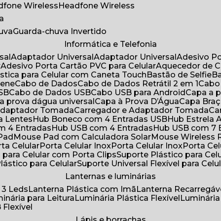
adfone Wireless
Headfone Wireless
a
huva
Guarda-chuva Invertido
Informática e Telefonia
sal
Adaptador Universal
Adaptador Universal
Adesivo P
r
Adesivo Porta Cartão PVC para Celular
Aquecedor de 
ástica para Celular com Caneta Touch
Bastão de Selfie
rene
Cabo de Dados
Cabo de Dados Retrátil 2 em 1
Cabo
USB
Cabo de Dados USB
Cabo USB para Android
Capa a
 a prova dágua universal
Capa à Prova D’Água
Capa Bra
 Adaptador Tomada
Carregador e Adaptador Tomada
C
ra Lentes
Hub Boneco com 4 Entradas USB
Hub Estrela 
m 4 Entradas
Hub USB com 4 Entradas
Hub USB com 7 
 Pad
Mouse Pad com Calculadora Solar
Mouse Wireless R
ta Celular
Porta Celular Inox
Porta Celular Inox
Porta Ce
o para Celular com Porta Clips
Suporte Plástico para Cel
Plástico para Celular
Suporte Universal Flexível para Celu
Lanternas e luminárias
 3 Leds
Lanterna Plástica com Imã
Lanterna Recarregáv
minária para Leitura
Luminária Plástica Flexível
Luminária
 Flexível
Lápis e borrachas