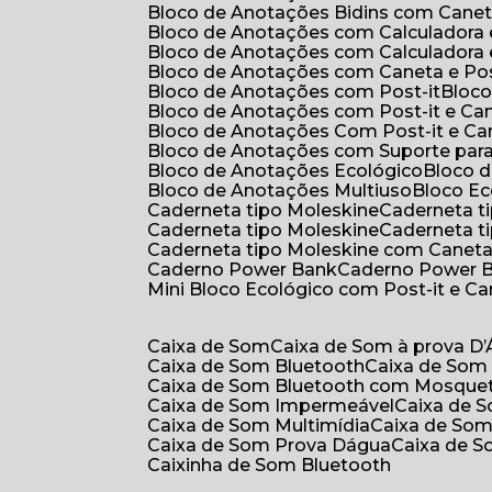
Bloco de Anotações Bidins com Cane
Bloco de Anotações com Calculadora
Bloco de Anotações com Calculadora
Bloco de Anotações com Caneta e Pos
Bloco de Anotações com Post-it
Bloc
Bloco de Anotações com Post-it e Ca
Bloco de Anotações Com Post-it e Ca
Bloco de Anotações com Suporte par
Bloco de Anotações Ecológico
Bloco
Bloco de Anotações Multiuso
Bloco E
Caderneta tipo Moleskine
Caderneta 
Caderneta tipo Moleskine
Caderneta 
Caderneta tipo Moleskine com Canet
Caderno Power Bank
Caderno Power 
Mini Bloco Ecológico com Post-it e C
Caixa de Som
Caixa de Som à prova D
Caixa de Som Bluetooth
Caixa de Som
Caixa de Som Bluetooth com Mosque
Caixa de Som Impermeável
Caixa de
Caixa de Som Multimídia
Caixa de So
Caixa de Som Prova Dágua
Caixa de 
Caixinha de Som Bluetooth