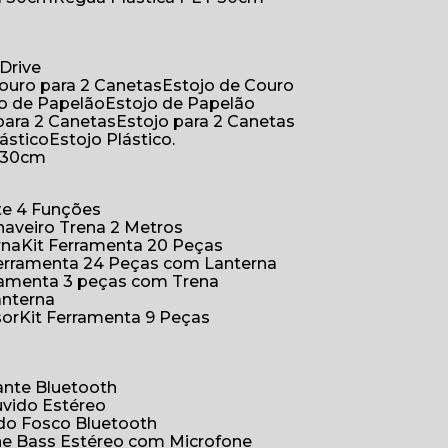
Drive
Couro para 2 Canetas
Estojo de Couro
jo de Papelão
Estojo de Papelão
 para 2 Canetas
Estojo para 2 Canetas
lástico
Estojo Plástico.
a 30cm
ete 4 Funções
Chaveiro Trena 2 Metros
rna
Kit Ferramenta 20 Peças
 Ferramenta 24 Peças com Lanterna
erramenta 3 peças com Trena
anterna
sor
Kit Ferramenta 9 Peças
hante Bluetooth
uvido Estéreo
ido Fosco Bluetooth
ne Bass Estéreo com Microfone