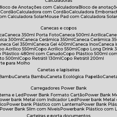
Calculadoras
Bloco de Anotações com Calculadora
Bloco de anotaç
m Cordão
Calculadora com Cordão
Calculadora Emborra
com Calculadora Solar
Mouse Pad com Calculadora Sola
Canecas e copos
ica
Caneca 350ml Porta Foto
Caneca 500ml Acrílica
Cane
mica 300ml
Caneca Cerâmica 350ml
Caneca Cerâmica 3
Caneca Gel 350ml
Caneca Gel 400ml
Caneca Inox
Caneca 
opo Acrílico 550ml
Copo Acrílico 550ml
Copo Long Drink 
o Plástico 480ml com Canudo
Copo Plástico 500ml c
oto 500ml
Copo Retrátil 130ml
Copo Retrátil 200ml
rte para Molho
Canetas e lapiseiras
 Bambu
Caneta Bambu
Caneta Ecológica Papelão
Canet
Carregadores Power Bank
terna e Led
Power Bank Formato Cartão
Power Bank M
Power bank Metal com Indicador Led
Power bank Metal
ico
Power bank Plástico com Lanterna
Power Bank Plás
Power Bank Slim com Níveis
Powerbank Plástico com 
Carteiras e porta documentos