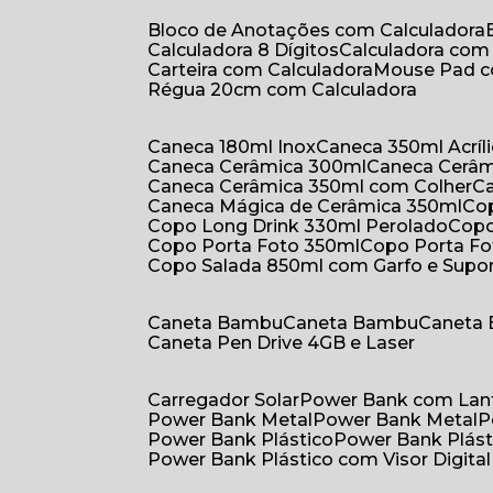
Bloco de Anotações com Calculadora
Calculadora 8 Dígitos
Calculadora co
Carteira com Calculadora
Mouse Pad 
Régua 20cm com Calculadora
Caneca 180ml Inox
Caneca 350ml Acríl
Caneca Cerâmica 300ml
Caneca Cerâ
Caneca Cerâmica 350ml com Colher
Caneca Mágica de Cerâmica 350ml
C
Copo Long Drink 330ml Perolado
Cop
Copo Porta Foto 350ml
Copo Porta F
Copo Salada 850ml com Garfo e Supo
Caneta Bambu
Caneta Bambu
Caneta
Caneta Pen Drive 4GB e Laser
Carregador Solar
Power Bank com Lan
Power Bank Metal
Power Bank Metal
Power Bank Plástico
Power Bank Plást
Power Bank Plástico com Visor Digital