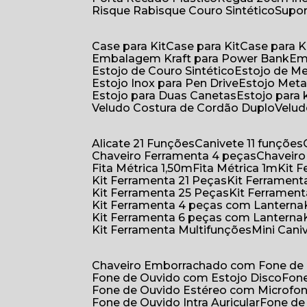
Risque Rabisque Couro Sintético
Supo
Case para Kit
Case para Kit
Case para K
Embalagem Kraft para Power Bank
E
Estojo de Couro Sintético
Estojo de M
Estojo Inox para Pen Drive
Estojo Meta
Estojo para Duas Canetas
Estojo para 
Veludo Costura de Cordão Duplo
Velu
Alicate 21 Funções
Canivete 11 funções
Chaveiro Ferramenta 4 peças
Chaveir
Fita Métrica 1,50m
Fita Métrica 1m
Kit
Kit Ferramenta 21 Peças
Kit Ferramen
Kit Ferramenta 25 Peças
Kit Ferramen
Kit Ferramenta 4 peças com Lanterna
Kit Ferramenta 6 peças com Lanterna
Kit Ferramenta Multifunções
Mini Can
Chaveiro Emborrachado com Fone de
Fone de Ouvido com Estojo Disco
Fon
Fone de Ouvido Estéreo com Microfo
Fone de Ouvido Intra Auricular
Fone de