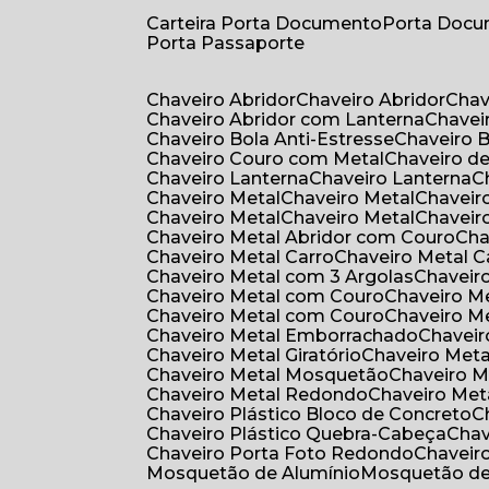
Carteira Porta Documento
Porta Doc
Porta Passaporte
Chaveiro Abridor
Chaveiro Abridor
Cha
Chaveiro Abridor com Lanterna
Chave
Chaveiro Bola Anti-Estresse
Chaveiro 
Chaveiro Couro com Metal
Chaveiro d
Chaveiro Lanterna
Chaveiro Lanterna
Chaveiro Metal
Chaveiro Metal
Chaveir
Chaveiro Metal
Chaveiro Metal
Chaveir
Chaveiro Metal Abridor com Couro
Ch
Chaveiro Metal Carro
Chaveiro Metal C
Chaveiro Metal com 3 Argolas
Chavei
Chaveiro Metal com Couro
Chaveiro 
Chaveiro Metal com Couro
Chaveiro 
Chaveiro Metal Emborrachado
Chavei
Chaveiro Metal Giratório
Chaveiro Meta
Chaveiro Metal Mosquetão
Chaveiro 
Chaveiro Metal Redondo
Chaveiro Met
Chaveiro Plástico Bloco de Concreto
Chaveiro Plástico Quebra-Cabeça
Cha
Chaveiro Porta Foto Redondo
Chaveir
Mosquetão de Alumínio
Mosquetão d