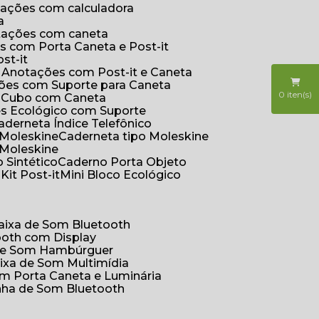
otações com calculadora
a
otações com caneta
s com Porta Caneta e Post-it
st-it
e Anotações com Post-it e Caneta
ções com Suporte para Caneta
0
iten(s)
s Cubo com Caneta
es Ecológico com Suporte
Caderneta Índice Telefônico
 Moleskine
Caderneta tipo Moleskine
 Moleskine
 Sintético
Caderno Porta Objeto
o
Kit Post-it
Mini Bloco Ecológico
Caixa de Som Bluetooth
ooth com Display
 de Som Hambúrguer
aixa de Som Multimídia
om Porta Caneta e Luminária
inha de Som Bluetooth