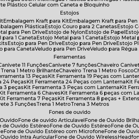
rte Plástico Celular com Caneta e Bloquinho
Estojos
it
Embalagem Kraft para Kit
Embalagem Kraft para Pen 
mbalagem Plástica
Estojo Couro para 2 Canetas
Estojo 
etal para Pen Drive
Estojo de Nylon
Estojo de Papel
Esto
l para 1 Caneta
Estojo Metal para 1 Caneta
Estojo Metal
kits
Estojo para Pen Drive
Estojo para Pen Drive
Estojo P
do para Caneta
Veludo para Pen Drive
Veludo para Régu
Ferramentas
Canivete 11 Funções
Canivete 7 funções
Chaveiro Caniv
o Trena 1 Metro Brilhante
Chaveiro Trena 1 Metro Fosco
 Ferramenta 13 Peças
Kit Ferramenta 19 Peças com Lante
ta 24 Peças
Kit Ferramenta 24 Peças com Lanterna
Kit
ta 3 peças
Kit Ferramenta 3 Peças com Lanterna
Kit F
Kit Ferramenta 6 Chaves
Kit Ferramenta 6 peças com L
Kit Ferramenta 7 Peças
Kit Ferramenta 8 peças + Exten
ivete 3 Funções
Trena 1 Metro
Trena 3 Metros
Fones de ouvido
 Ouvido
Fone de ouvido Articulavel
Fone de Ouvido Bril
e de Ouvido Estéreo
Fone de Ouvido Estéreo
Fone de O
ne
Fone de Ouvido Estéreo com Microfone
Fone de Ouv
 Ouvido Intra Auricular
Fone de Ouvido Wireless
Headfo