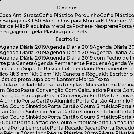
Diversos
Casa Anti Stress
Cofre Plástico Porquinho
Cofre Plásti
de Bagagens
Kit 50 Bloquinhos para Montar
Kit Viagem 2
lador de Mão
Plaquinha Metálica
Pochete Neoprene
Porta
 de Bagagem
Tigela Plástica para Pets
Escritório
Agenda Diária 2019
Agenda Diária 2019
Agenda Diária 2
Agenda Diária 2019
Agenda Diária 2019
Agenda Diária 2
Agenda Diária 2019
Agenda Diária 2019 com Fecho de I
rte pra Caneta
Agenda Permanente Pequena
Agenda W
ndário com Suporte Rascunho
Calendário Permanente
C
lico
Kit 3 em 1
Kit 5 em 1
Kit Caneta e Régua
Kit Escritóri
lástica preto
Lupa com Lanterna
Marca Texto
 Tela e Teclado
Marca Texto Splash
Marcador de Págin
om Bloco
Pasta Convenção Com Calculadora
Pasta Con
onvenção Ecológica
Pasta Convenção Kraft
Pasta Conve
 Alumínio
Porta Cartão Alumínio
Porta Cartão Alumínio
rtão Couro Sintético
Porta Cartão Couro Sintético
Porta
rtão Couro Sintético
Porta Cartão Couro Sintético
Porta
rtão Couro Sintético
Porta Cartão Couro Sintético
Porta
e Couro
Porta Cartão de Couro Sintético
Porta Cartão In
rachá
Porta Lembrete
Porta Recado Jacaré
Porta Recad
ox
Régua 30cm Inox
Régua Plástica 20cm
Régua Plásti