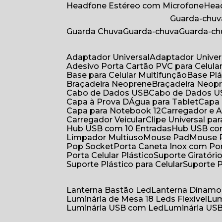
Headfone Estéreo com Microfone
He
Guarda-chuv
Guarda Chuva
Guarda-chuva
Guarda-c
Adaptador Universal
Adaptador Univer
Adesivo Porta Cartão PVC para Celula
Base para Celular Multifunção
Base Pl
Braçadeira Neoprene
Braçadeira Neop
Cabo de Dados USB
Cabo de Dados 
Capa à Prova DÁgua para Tablet
Capa
Capa para Notebook 12
Carregador e
Carregador Veicular
Clipe Universal pa
Hub USB com 10 Entradas
Hub USB co
Limpador Multiuso
Mouse Pad
Mouse
Pop Socket
Porta Caneta Inox com Por
Porta Celular Plástico
Suporte Giratóri
Suporte Plástico para Celular
Suporte 
Lanterna Bastão Led
Lanterna Dínamo
Luminária de Mesa 18 Leds Flexível
Lu
Luminária USB com Led
Luminária USB