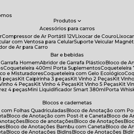
somos
Produtos
Acessórios para carros
r
Compressor de Ar Portátil 12V
Lixocar de Couro
Lixoca
icular com Ventosa para Celular
Suporte Veicular Magnét
ador de Ar para Carro
Bar e bebidas
de Garrafa Homem
Abridor de Garrafa Plástico
Bloco de 
os
Coqueteleira 400ml Porta Suplementos
Coqueteleir
ico e Misturadores
Coqueteleira com Gelo Ecológico
Co
 3 peças
Kit Caipirinha 3 peças
Kit Vinho 2 Peças
Kit Vin
t Vinho 4 Peças
Kit Vinho 4 Peças
Kit Vinho 5 Peças
Kit V
drez 4 peças
Mini Liquidificador Smart 380ml
Porta Whis
Blocos e cadernetas
o com Folhas Quadriculadas
Bloco de Anotação com Pos
eta
Bloco de Anotação com Post-it e Caneta
Bloco de 
 Anotações
Bloco de anotações
Bloco de Anotações
Bl
ões
Bloco de Anotações Bambu com Caneta
Bloco de 
eta
Bloco de Anotações Bidins
Bloco de Anotações Bid