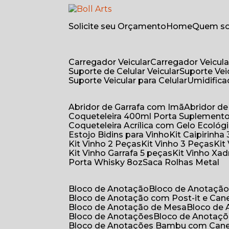
Solicite seu Orçamento
Home
Quem 
Carregador Veicular
Carregador Veicula
Suporte de Celular Veicular
Suporte Ve
Suporte Veicular para Celular
Umidific
Abridor de Garrafa com Imã
Abridor 
Coqueteleira 400ml Porta Suplement
Coqueteleira Acrílica com Gelo Ecológ
Estojo Bidins para Vinho
Kit Caipirinha
Kit Vinho 2 Peças
Kit Vinho 3 Peças
Ki
Kit Vinho Garrafa 5 peças
Kit Vinho Xa
Porta Whisky 8oz
Saca Rolhas Metal
Bloco de Anotação
Bloco de Anotaçã
Bloco de Anotação com Post-it e Can
Bloco de Anotação de Mesa
Bloco de
Bloco de Anotações
Bloco de Anotaç
Bloco de Anotações Bambu com Can