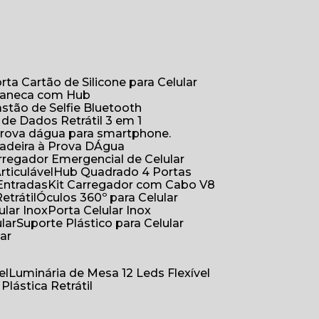
orta Cartão de Silicone para Celular
Caneca com Hub
Bastão de Selfie Bluetooth
 de Dados Retrátil 3 em 1
 prova dágua para smartphone.
çadeira à Prova DÁgua
arregador Emergencial de Celular
Articulável
Hub Quadrado 4 Portas
Entradas
Kit Carregador com Cabo V8
etrátil
Óculos 360º para Celular
lular Inox
Porta Celular Inox
ular
Suporte Plástico para Celular
lar
el
Luminária de Mesa 12 Leds Flexível
 Plástica Retrátil