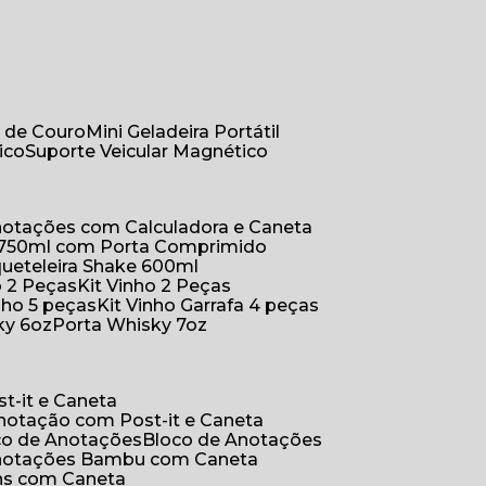
r de Couro
Mini Geladeira Portátil
ico
Suporte Veicular Magnético
Anotações com Calculadora e Caneta
a 750ml com Porta Comprimido
queteleira Shake 600ml
ho 2 Peças
Kit Vinho 2 Peças
inho 5 peças
Kit Vinho Garrafa 4 peças
ky 6oz
Porta Whisky 7oz
t-it e Caneta
Anotação com Post-it e Caneta
oco de Anotações
Bloco de Anotações
Anotações Bambu com Caneta
ins com Caneta