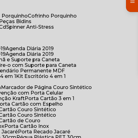
co Porquinho
Cofrinho Porquinho
 Peças Bidins
 Cd
Spinner Anti-Stress
019
Agenda Diária 2019
019
Agenda Diária 2019
mã e Suporte pra Caneta
ire-o com Suporte para Caneta
alendário Permanente MDF
o 4 em 1
Kit Escritório 4 em 1
a
Marcador de Página Couro Sintético
venção com Porta Celular
nção Kraft
Porta Cartão 3 em 1
Porta Cartão com Espelho
 Cartão Couro Sintético
 Cartão Couro Sintético
 Cartão de Couro
ox
Porta Cartão Inox
o Jacaré
Porta Recado Jacaré
ca 30cm
Régua Plástica PET 30cm