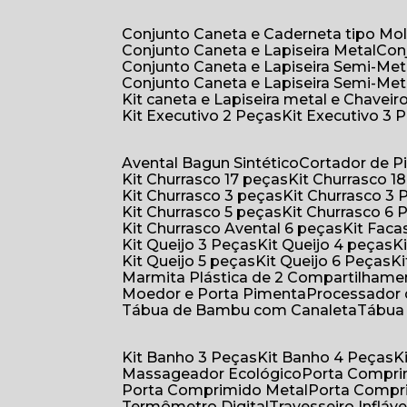
Conjunto Caneta e Caderneta tipo Mo
Conjunto Caneta e Lapiseira Metal
Co
Conjunto Caneta e Lapiseira Semi-Met
Conjunto Caneta e Lapiseira Semi-Met
Kit caneta e Lapiseira metal e Chaveiro
Kit Executivo 2 Peças
Kit Executivo 3 
Avental Bagun Sintético
Cortador de P
Kit Churrasco 17 peças
Kit Churrasco 1
Kit Churrasco 3 peças
Kit Churrasco 3
Kit Churrasco 5 peças
Kit Churrasco 6
Kit Churrasco Avental 6 peças
Kit Fac
Kit Queijo 3 Peças
Kit Queijo 4 peças
Kit Queijo 5 peças
Kit Queijo 6 Peças
Marmita Plástica de 2 Compartilhame
Moedor e Porta Pimenta
Processador
Tábua de Bambu com Canaleta
Tábu
Kit Banho 3 Peças
Kit Banho 4 Peças
Massageador Ecológico
Porta Compr
Porta Comprimido Metal
Porta Compr
Termômetro Digital
Travesseiro Infláve