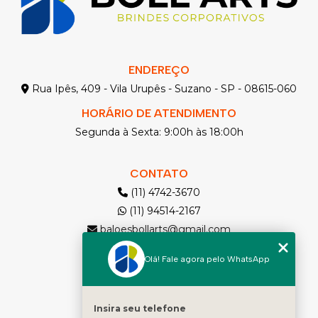
ENDEREÇO
Rua Ipês, 409 - Vila Urupês - Suzano - SP - 08615-060
HORÁRIO DE ATENDIMENTO
Segunda à Sexta: 9:00h às 18:00h
CONTATO
(11) 4742-3670
(11) 94514-2167
baloesbollarts@gmail.com
Olá! Fale agora pelo WhatsApp
MENU
Solicite seu Orçamento
Home
Insira seu telefone