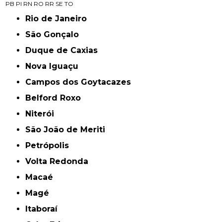
PB
PI
RN
RO
RR
SE
TO
Rio de Janeiro
São Gonçalo
Duque de Caxias
Nova Iguaçu
Campos dos Goytacazes
Belford Roxo
Niterói
São João de Meriti
Petrópolis
Volta Redonda
Macaé
Magé
Itaboraí