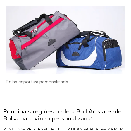
Bolsa esportiva personalizada
Principais regiões onde a Boll Arts atende
Bolsa para vinho personalizada:
RJ
MG
ES
SP
PR
SC
RS
PE
BA
CE
GO e DF
AM
PA
AC
AL
AP
MA
MT
MS