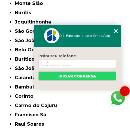
Monte Sião
Buritis
Jequitinhonha
São Gonçalo do Sapucaí
Olá! Fale agora pelo WhatsApp
São João da Ponte
Belo Oriente
Insira seu telefone
Buritizeiro
São João do Paraíso
INICIAR CONVERSA
Carandaí
Bambuí
1
Corinto
Carmo do Cajuru
Francisco Sá
Raul Soares