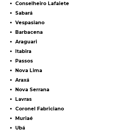
Conselheiro Lafaiete
Sabará
Vespasiano
Barbacena
Araguari
Itabira
Passos
Nova Lima
Araxá
Nova Serrana
Lavras
Coronel Fabriciano
Muriaé
Ubá