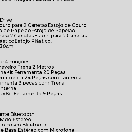
Drive
Couro para 2 Canetas
Estojo de Couro
jo de Papelão
Estojo de Papelão
 para 2 Canetas
Estojo para 2 Canetas
lástico
Estojo Plástico.
a 30cm
ete 4 Funções
Chaveiro Trena 2 Metros
rna
Kit Ferramenta 20 Peças
 Ferramenta 24 Peças com Lanterna
erramenta 3 peças com Trena
anterna
sor
Kit Ferramenta 9 Peças
hante Bluetooth
uvido Estéreo
ido Fosco Bluetooth
ne Bass Estéreo com Microfone