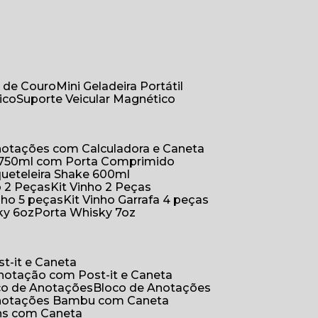
r de Couro
Mini Geladeira Portátil
ico
Suporte Veicular Magnético
Anotações com Calculadora e Caneta
a 750ml com Porta Comprimido
queteleira Shake 600ml
ho 2 Peças
Kit Vinho 2 Peças
inho 5 peças
Kit Vinho Garrafa 4 peças
ky 6oz
Porta Whisky 7oz
t-it e Caneta
Anotação com Post-it e Caneta
oco de Anotações
Bloco de Anotações
Anotações Bambu com Caneta
ins com Caneta