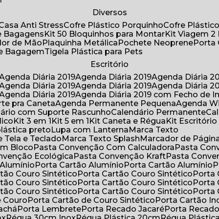
Diversos
Casa Anti Stress
Cofre Plástico Porquinho
Cofre Plásti
de Bagagens
Kit 50 Bloquinhos para Montar
Kit Viagem 2
lador de Mão
Plaquinha Metálica
Pochete Neoprene
Porta
 de Bagagem
Tigela Plástica para Pets
Escritório
Agenda Diária 2019
Agenda Diária 2019
Agenda Diária 2
Agenda Diária 2019
Agenda Diária 2019
Agenda Diária 2
Agenda Diária 2019
Agenda Diária 2019 com Fecho de I
rte pra Caneta
Agenda Permanente Pequena
Agenda W
ndário com Suporte Rascunho
Calendário Permanente
C
lico
Kit 3 em 1
Kit 5 em 1
Kit Caneta e Régua
Kit Escritóri
lástica preto
Lupa com Lanterna
Marca Texto
 Tela e Teclado
Marca Texto Splash
Marcador de Págin
om Bloco
Pasta Convenção Com Calculadora
Pasta Con
onvenção Ecológica
Pasta Convenção Kraft
Pasta Conve
 Alumínio
Porta Cartão Alumínio
Porta Cartão Alumínio
rtão Couro Sintético
Porta Cartão Couro Sintético
Porta
rtão Couro Sintético
Porta Cartão Couro Sintético
Porta
rtão Couro Sintético
Porta Cartão Couro Sintético
Porta
e Couro
Porta Cartão de Couro Sintético
Porta Cartão In
rachá
Porta Lembrete
Porta Recado Jacaré
Porta Recad
ox
Régua 30cm Inox
Régua Plástica 20cm
Régua Plásti