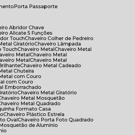
umento
Porta Passaporte
eiro Abridor Chave
eiro Alicate 5 Funções
idor Touch
Chaveiro Colher de Pedreiro
Metal Giratório
Chaveiro Lâmpada
e Touch
Chaveiro Metal
Chaveiro Metal
haveiro Metal
Chaveiro Metal
haveiro Metal
Chaveiro Metal
Brilhante
Chaveiro Metal Cadeado
 Metal Chuteira
o Metal com Couro
tal com Couro
tal Emborrachado
iratório
Chaveiro Metal Giratório
Chaveiro Metal Mosquetão
Chaveiro Metal Quadrado
aquinha Formato Casa
ão
Chaveiro Plástico Estrela
oto Oval
Chaveiro Porta Foto Quadrado
Mosquetão de Alumínio
nio