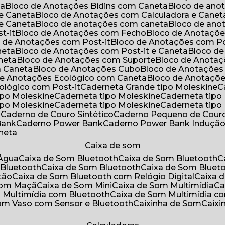
ta
Bloco de Anotações Bidins com Caneta
Bloco de an
 e Caneta
Bloco de Anotações com Calculadora e Canet
 e Caneta
Bloco de anotações com caneta
Bloco de an
t-it
Bloco de Anotações com Fecho
Bloco de Anotaçõe
o de Anotações com Post-it
Bloco de Anotações com Po
neta
Bloco de Anotações com Post-it e Caneta
Bloco d
neta
Bloco de Anotações com Suporte
Bloco de Anota
a Caneta
Bloco de Anotações Cubo
Bloco de Anotaçõe
 de Anotações Ecológico com Caneta
Bloco de Anotaçõ
cológico com Post-it
Caderneta Grande tipo Moleskine
tipo Moleskine
Caderneta tipo Moleskine
Caderneta tipo
tipo Moleskine
Caderneta tipo Moleskine
Caderneta tipo
a
Caderno de Couro Sintético
Caderno Pequeno de Couro
Bank
Caderno Power Bank
Caderno Power Bank Induçã
aneta
Caixa de som
’Água
Caixa de Som Bluetooth
Caixa de Som Bluetooth
 Bluetooth
Caixa de Som Bluetooth
Caixa de Som Bluet
tão
Caixa de Som Bluetooth com Relógio Digital
Caixa
 Som Maçã
Caixa de Som Mini
Caixa de Som Multimídia
C
m Multimídia com Bluetooth
Caixa de Som Multimídia c
Som Vaso com Sensor e Bluetooth
Caixinha de Som
Caix