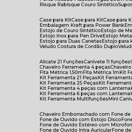
Risque Rabisque Couro Sintético
Supo
Case para Kit
Case para Kit
Case para K
Embalagem Kraft para Power Bank
E
Estojo de Couro Sintético
Estojo de M
Estojo Inox para Pen Drive
Estojo Meta
Estojo para Duas Canetas
Estojo para 
Veludo Costura de Cordão Duplo
Velu
Alicate 21 Funções
Canivete 11 funções
Chaveiro Ferramenta 4 peças
Chaveir
Fita Métrica 1,50m
Fita Métrica 1m
Kit
Kit Ferramenta 21 Peças
Kit Ferramen
Kit Ferramenta 25 Peças
Kit Ferramen
Kit Ferramenta 4 peças com Lanterna
Kit Ferramenta 6 peças com Lanterna
Kit Ferramenta Multifunções
Mini Can
Chaveiro Emborrachado com Fone de
Fone de Ouvido com Estojo Disco
Fon
Fone de Ouvido Estéreo com Microfo
Fone de Ouvido Intra Auricular
Fone de