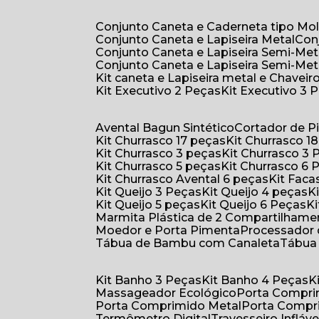
Conjunto Caneta e Caderneta tipo Mo
Conjunto Caneta e Lapiseira Metal
Co
Conjunto Caneta e Lapiseira Semi-Met
Conjunto Caneta e Lapiseira Semi-Met
Kit caneta e Lapiseira metal e Chaveiro
Kit Executivo 2 Peças
Kit Executivo 3 
Avental Bagun Sintético
Cortador de P
Kit Churrasco 17 peças
Kit Churrasco 1
Kit Churrasco 3 peças
Kit Churrasco 3
Kit Churrasco 5 peças
Kit Churrasco 6
Kit Churrasco Avental 6 peças
Kit Fac
Kit Queijo 3 Peças
Kit Queijo 4 peças
Kit Queijo 5 peças
Kit Queijo 6 Peças
Marmita Plástica de 2 Compartilhame
Moedor e Porta Pimenta
Processador
Tábua de Bambu com Canaleta
Tábu
Kit Banho 3 Peças
Kit Banho 4 Peças
Massageador Ecológico
Porta Compr
Porta Comprimido Metal
Porta Compr
Termômetro Digital
Travesseiro Infláve