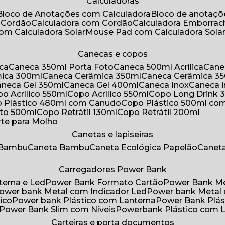
Calculadoras
Bloco de Anotações com Calculadora
Bloco de anotaç
m Cordão
Calculadora com Cordão
Calculadora Emborra
com Calculadora Solar
Mouse Pad com Calculadora Sola
Canecas e copos
ica
Caneca 350ml Porta Foto
Caneca 500ml Acrílica
Cane
mica 300ml
Caneca Cerâmica 350ml
Caneca Cerâmica 3
Caneca Gel 350ml
Caneca Gel 400ml
Caneca Inox
Caneca 
opo Acrílico 550ml
Copo Acrílico 550ml
Copo Long Drink 
o Plástico 480ml com Canudo
Copo Plástico 500ml c
oto 500ml
Copo Retrátil 130ml
Copo Retrátil 200ml
rte para Molho
Canetas e lapiseiras
 Bambu
Caneta Bambu
Caneta Ecológica Papelão
Canet
Carregadores Power Bank
terna e Led
Power Bank Formato Cartão
Power Bank M
Power bank Metal com Indicador Led
Power bank Metal
ico
Power bank Plástico com Lanterna
Power Bank Plás
Power Bank Slim com Níveis
Powerbank Plástico com 
Carteiras e porta documentos