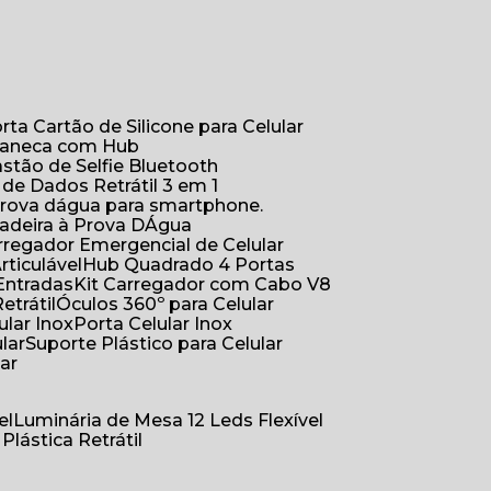
orta Cartão de Silicone para Celular
Caneca com Hub
Bastão de Selfie Bluetooth
 de Dados Retrátil 3 em 1
 prova dágua para smartphone.
çadeira à Prova DÁgua
arregador Emergencial de Celular
Articulável
Hub Quadrado 4 Portas
Entradas
Kit Carregador com Cabo V8
etrátil
Óculos 360º para Celular
lular Inox
Porta Celular Inox
ular
Suporte Plástico para Celular
lar
el
Luminária de Mesa 12 Leds Flexível
 Plástica Retrátil