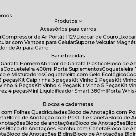
somos
Produtos
Acessórios para carros
r
Compressor de Ar Portátil 12V
Lixocar de Couro
Lixoca
icular com Ventosa para Celular
Suporte Veicular Magnét
ador de Ar para Carro
Bar e bebidas
de Garrafa Homem
Abridor de Garrafa Plástico
Bloco de 
os
Coqueteleira 400ml Porta Suplementos
Coqueteleir
ico e Misturadores
Coqueteleira com Gelo Ecológico
Co
 3 peças
Kit Caipirinha 3 peças
Kit Vinho 2 Peças
Kit Vin
t Vinho 4 Peças
Kit Vinho 4 Peças
Kit Vinho 5 Peças
Kit V
drez 4 peças
Mini Liquidificador Smart 380ml
Porta Whis
Blocos e cadernetas
o com Folhas Quadriculadas
Bloco de Anotação com Pos
eta
Bloco de Anotação com Post-it e Caneta
Bloco de 
 Anotações
Bloco de anotações
Bloco de Anotações
Bl
ões
Bloco de Anotações Bambu com Caneta
Bloco de 
eta
Bloco de Anotações Bidins
Bloco de Anotações Bid