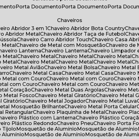
umento
Porta Documento
Porta Documento
Porta Doc
Chaveiros
veiro Abridor 3 em 1
Chaveiro Abridor Bota Country
Chav
iro Abridor Metal
Chaveiro Abridor Taça de Futebol
Chav
Bússola
Chaveiro Carro Abridor Touch
Chaveiro Casa Abr
e Metal
Chaveiro de Metal com Mosquetão
Chaveiro de 
Chaveiro Lanterna
Chaveiro Lanterna
Chaveiro Limpador 
o Metal
Chaveiro Metal
Chaveiro Metal
Chaveiro Metal
C
o Metal
Chaveiro Metal
Chaveiro Metal
Chaveiro Metal
C
aveiro Metal Avião
Chaveiro Metal Bolsa
Chaveiro Metal 
arro
Chaveiro Metal Casa
Chaveiro Metal Casa
Chaveiro
ro Metal com Couro
Chaveiro Metal com Couro
Chaveir
Metal com Couro
Chaveiro Metal com Couro
Chaveiro Me
Metal Coração
Chaveiro Metal Duas Argolas
Chaveiro Me
ro Metal Fosco
Chaveiro Metal Giratório
Chaveiro Metal G
l Giratório
Chaveiro Metal Jogador
Chaveiro Metal Luva
Metal Mosquetão Brilhante
Chaveiro Metal Porta Celular
al Retangular
Chaveiro Plaquinha de Metal
Chaveiro Pl
Chaveiro Plástico com Lanterna
Chaveiro Plástico Coraç
veiro Plástico Redondo
Chaveiro Pneu
Chaveiro Porta F
o Tijolo
Mosquetão de Alumínio
Mosquetão de Alumínio
e Alumínio
Mosquetão de Alumínio
Mosquetão de Alumí