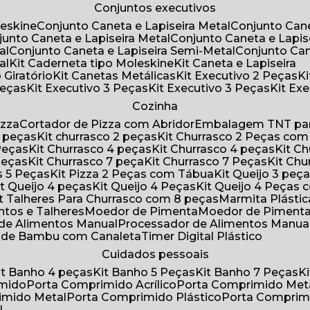
Conjuntos executivos
leskine
Conjunto Caneta e Lapiseira Metal
Conjunto Can
njunto Caneta e Lapiseira Metal
Conjunto Caneta e Lapis
al
Conjunto Caneta e Lapiseira Semi-Metal
Conjunto Ca
al
Kit Caderneta tipo Moleskine
Kit Caneta e Lapiseira
 Giratório
Kit Canetas Metálicas
Kit Executivo 2 Peças
Peças
Kit Executivo 3 Peças
Kit Executivo 3 Peças
Kit E
Cozinha
izza
Cortador de Pizza com Abridor
Embalagem TNT par
8 peças
Kit churrasco 2 peças
Kit Churrasco 2 Peças co
 Peças
Kit Churrasco 4 peças
Kit Churrasco 4 peças
Kit 
 Peças
Kit Churrasco 7 peça
Kit Churrasco 7 Peças
Kit Ch
as 5 Peças
Kit Pizza 2 Peças com Tábua
Kit Queijo 3 peç
Kit Queijo 4 peças
Kit Queijo 4 Peças
Kit Queijo 4 Peças
Kit Talheres Para Churrasco com 8 peças
Marmita Plást
ntos e Talheres
Moedor de Pimenta
Moedor de Piment
 de Alimentos Manual
Processador de Alimentos Manua
a de Bambu com Canaleta
Timer Digital Plástico
Cuidados pessoais
Kit Banho 4 peças
Kit Banho 5 Peças
Kit Banho 7 Peças
imido
Porta Comprimido Acrílico
Porta Comprimido Met
imido Metal
Porta Comprimido Plástico
Porta Comprim
l