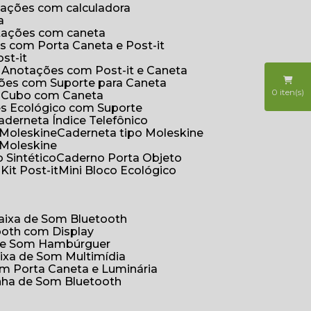
otações com calculadora
a
otações com caneta
s com Porta Caneta e Post-it
st-it
e Anotações com Post-it e Caneta
ções com Suporte para Caneta
0
iten(s)
s Cubo com Caneta
es Ecológico com Suporte
Caderneta Índice Telefônico
 Moleskine
Caderneta tipo Moleskine
 Moleskine
 Sintético
Caderno Porta Objeto
o
Kit Post-it
Mini Bloco Ecológico
Caixa de Som Bluetooth
ooth com Display
 de Som Hambúrguer
aixa de Som Multimídia
om Porta Caneta e Luminária
inha de Som Bluetooth