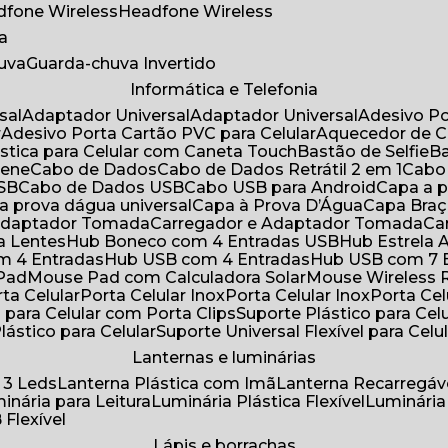
adfone Wireless
Headfone Wireless
a
huva
Guarda-chuva Invertido
Informática e Telefonia
sal
Adaptador Universal
Adaptador Universal
Adesivo P
r
Adesivo Porta Cartão PVC para Celular
Aquecedor de 
ástica para Celular com Caneta Touch
Bastão de Selfie
rene
Cabo de Dados
Cabo de Dados Retrátil 2 em 1
Cabo
USB
Cabo de Dados USB
Cabo USB para Android
Capa a
 a prova dágua universal
Capa à Prova D’Água
Capa Bra
 Adaptador Tomada
Carregador e Adaptador Tomada
C
ra Lentes
Hub Boneco com 4 Entradas USB
Hub Estrela 
m 4 Entradas
Hub USB com 4 Entradas
Hub USB com 7 
 Pad
Mouse Pad com Calculadora Solar
Mouse Wireless R
ta Celular
Porta Celular Inox
Porta Celular Inox
Porta Ce
o para Celular com Porta Clips
Suporte Plástico para Cel
Plástico para Celular
Suporte Universal Flexível para Celu
Lanternas e luminárias
 3 Leds
Lanterna Plástica com Imã
Lanterna Recarregáv
minária para Leitura
Luminária Plástica Flexível
Luminária
 Flexível
Lápis e borrachas