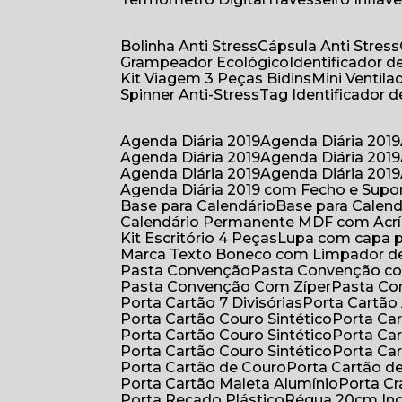
Bolinha Anti Stress
Cápsula Anti Stress
Grampeador Ecológico
Identificador 
Kit Viagem 3 Peças Bidins
Mini Venti
Spinner Anti-Stress
Tag Identificador
Agenda Diária 2019
Agenda Diária 2019
Agenda Diária 2019
Agenda Diária 2019
Agenda Diária 2019
Agenda Diária 2019
Agenda Diária 2019 com Fecho e Supo
Base para Calendário
Base para Cale
Calendário Permanente MDF com Acrí
Kit Escritório 4 Peças
Lupa com capa p
Marca Texto Boneco com Limpador de
Pasta Convenção
Pasta Convenção c
Pasta Convenção Com Zíper
Pasta C
Porta Cartão 7 Divisórias
Porta Cartão
Porta Cartão Couro Sintético
Porta Ca
Porta Cartão Couro Sintético
Porta Ca
Porta Cartão Couro Sintético
Porta Ca
Porta Cartão de Couro
Porta Cartão d
Porta Cartão Maleta Alumínio
Porta C
Porta Recado Plástico
Régua 20cm In