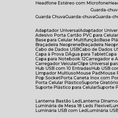
Headfone Estéreo com Microfone
He
Guarda-chuv
Guarda Chuva
Guarda-chuva
Guarda-c
Adaptador Universal
Adaptador Univer
Adesivo Porta Cartão PVC para Celula
Base para Celular Multifunção
Base Pl
Braçadeira Neoprene
Braçadeira Neop
Cabo de Dados USB
Cabo de Dados 
Capa à Prova DÁgua para Tablet
Capa
Capa para Notebook 12
Carregador e
Carregador Veicular
Clipe Universal pa
Hub USB com 10 Entradas
Hub USB co
Limpador Multiuso
Mouse Pad
Mouse
Pop Socket
Porta Caneta Inox com Por
Porta Celular Plástico
Suporte Giratóri
Suporte Plástico para Celular
Suporte 
Lanterna Bastão Led
Lanterna Dínamo
Luminária de Mesa 18 Leds Flexível
Lu
Luminária USB com Led
Luminária USB