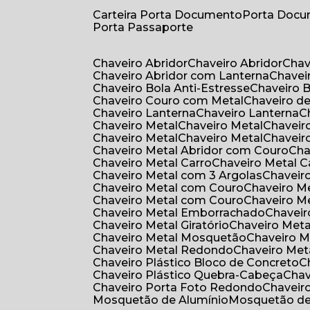
Carteira Porta Documento
Porta Doc
Porta Passaporte
Chaveiro Abridor
Chaveiro Abridor
Cha
Chaveiro Abridor com Lanterna
Chave
Chaveiro Bola Anti-Estresse
Chaveiro 
Chaveiro Couro com Metal
Chaveiro d
Chaveiro Lanterna
Chaveiro Lanterna
Chaveiro Metal
Chaveiro Metal
Chaveir
Chaveiro Metal
Chaveiro Metal
Chaveir
Chaveiro Metal Abridor com Couro
Ch
Chaveiro Metal Carro
Chaveiro Metal C
Chaveiro Metal com 3 Argolas
Chavei
Chaveiro Metal com Couro
Chaveiro 
Chaveiro Metal com Couro
Chaveiro 
Chaveiro Metal Emborrachado
Chavei
Chaveiro Metal Giratório
Chaveiro Meta
Chaveiro Metal Mosquetão
Chaveiro 
Chaveiro Metal Redondo
Chaveiro Met
Chaveiro Plástico Bloco de Concreto
Chaveiro Plástico Quebra-Cabeça
Cha
Chaveiro Porta Foto Redondo
Chaveir
Mosquetão de Alumínio
Mosquetão d