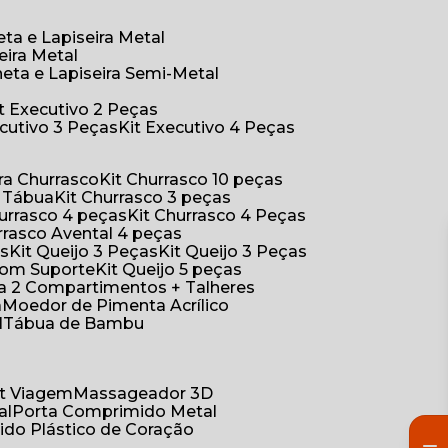
eta e Lapiseira Metal
eira Metal
neta e Lapiseira Semi-Metal
Kit Executivo 2 Peças
xecutivo 3 Peças
Kit Executivo 4 Peças
a Churrasco
Kit Churrasco 10 peças
m Tábua
Kit Churrasco 3 peças
Churrasco 4 peças
Kit Churrasco 4 Peças
urrasco Avental 4 peças
as
Kit Queijo 3 Peças
Kit Queijo 3 Peças
 com Suporte
Kit Queijo 5 peças
ica 2 Compartimentos + Talheres
a
Moedor de Pimenta Acrílico
l
Tábua de Bambu
Kit Viagem
Massageador 3D
al
Porta Comprimido Metal
ido Plástico de Coração