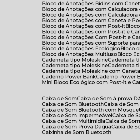
Bloco de Anotações Bidins com Cane
Bloco de Anotações com Calculadora
Bloco de Anotações com Calculadora
Bloco de Anotações com Caneta e Pos
Bloco de Anotações com Post-it
Bloc
Bloco de Anotações com Post-it e Ca
Bloco de Anotações Com Post-it e Ca
Bloco de Anotações com Suporte par
Bloco de Anotações Ecológico
Bloco
Bloco de Anotações Multiuso
Bloco E
Caderneta tipo Moleskine
Caderneta 
Caderneta tipo Moleskine
Caderneta 
Caderneta tipo Moleskine com Canet
Caderno Power Bank
Caderno Power 
Mini Bloco Ecológico com Post-it e C
Caixa de Som
Caixa de Som à prova D
Caixa de Som Bluetooth
Caixa de Som
Caixa de Som Bluetooth com Mosque
Caixa de Som Impermeável
Caixa de
Caixa de Som Multimídia
Caixa de So
Caixa de Som Prova Dágua
Caixa de 
Caixinha de Som Bluetooth