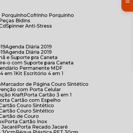
co Porquinho
Cofrinho Porquinho
 Peças Bidins
 Cd
Spinner Anti-Stress
019
Agenda Diária 2019
019
Agenda Diária 2019
mã e Suporte pra Caneta
ire-o com Suporte para Caneta
alendário Permanente MDF
o 4 em 1
Kit Escritório 4 em 1
a
Marcador de Página Couro Sintético
venção com Porta Celular
nção Kraft
Porta Cartão 3 em 1
Porta Cartão com Espelho
 Cartão Couro Sintético
 Cartão Couro Sintético
 Cartão de Couro
ox
Porta Cartão Inox
o Jacaré
Porta Recado Jacaré
ca 30cm
Régua Plástica PET 30cm