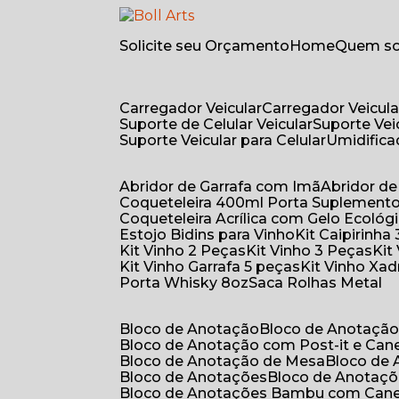
Solicite seu Orçamento
Home
Quem 
Carregador Veicular
Carregador Veicula
Suporte de Celular Veicular
Suporte Ve
Suporte Veicular para Celular
Umidific
Abridor de Garrafa com Imã
Abridor 
Coqueteleira 400ml Porta Suplement
Coqueteleira Acrílica com Gelo Ecológ
Estojo Bidins para Vinho
Kit Caipirinha
Kit Vinho 2 Peças
Kit Vinho 3 Peças
Ki
Kit Vinho Garrafa 5 peças
Kit Vinho Xa
Porta Whisky 8oz
Saca Rolhas Metal
Bloco de Anotação
Bloco de Anotaçã
Bloco de Anotação com Post-it e Can
Bloco de Anotação de Mesa
Bloco de
Bloco de Anotações
Bloco de Anotaç
Bloco de Anotações Bambu com Can