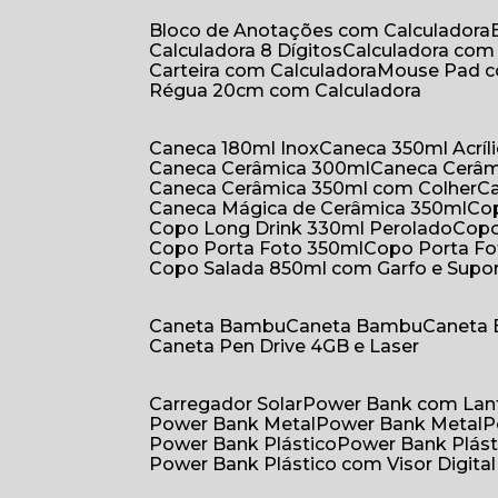
Bloco de Anotações com Calculadora
Calculadora 8 Dígitos
Calculadora co
Carteira com Calculadora
Mouse Pad 
Régua 20cm com Calculadora
Caneca 180ml Inox
Caneca 350ml Acríl
Caneca Cerâmica 300ml
Caneca Cerâ
Caneca Cerâmica 350ml com Colher
Caneca Mágica de Cerâmica 350ml
C
Copo Long Drink 330ml Perolado
Cop
Copo Porta Foto 350ml
Copo Porta F
Copo Salada 850ml com Garfo e Supo
Caneta Bambu
Caneta Bambu
Caneta
Caneta Pen Drive 4GB e Laser
Carregador Solar
Power Bank com Lan
Power Bank Metal
Power Bank Metal
Power Bank Plástico
Power Bank Plást
Power Bank Plástico com Visor Digital