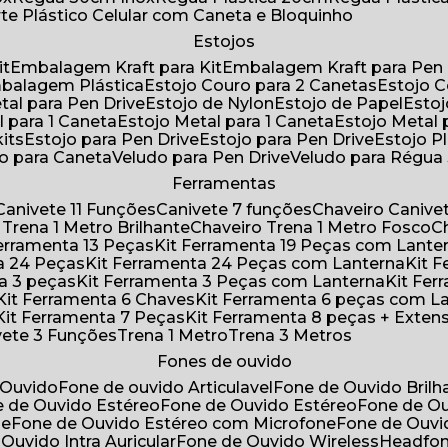
rte Plástico Celular com Caneta e Bloquinho
Estojos
it
Embalagem Kraft para Kit
Embalagem Kraft para Pen 
mbalagem Plástica
Estojo Couro para 2 Canetas
Estojo 
etal para Pen Drive
Estojo de Nylon
Estojo de Papel
Esto
l para 1 Caneta
Estojo Metal para 1 Caneta
Estojo Metal
kits
Estojo para Pen Drive
Estojo para Pen Drive
Estojo P
do para Caneta
Veludo para Pen Drive
Veludo para Régu
Ferramentas
Canivete 11 Funções
Canivete 7 funções
Chaveiro Caniv
o Trena 1 Metro Brilhante
Chaveiro Trena 1 Metro Fosco
 Ferramenta 13 Peças
Kit Ferramenta 19 Peças com Lante
ta 24 Peças
Kit Ferramenta 24 Peças com Lanterna
Kit
ta 3 peças
Kit Ferramenta 3 Peças com Lanterna
Kit F
Kit Ferramenta 6 Chaves
Kit Ferramenta 6 peças com L
Kit Ferramenta 7 Peças
Kit Ferramenta 8 peças + Exten
ivete 3 Funções
Trena 1 Metro
Trena 3 Metros
Fones de ouvido
 Ouvido
Fone de ouvido Articulavel
Fone de Ouvido Bril
e de Ouvido Estéreo
Fone de Ouvido Estéreo
Fone de O
ne
Fone de Ouvido Estéreo com Microfone
Fone de Ouv
 Ouvido Intra Auricular
Fone de Ouvido Wireless
Headfo