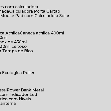
ões com calculadora
chada
Calculadora Porta Cartão
r
Mouse Pad com Calculadora Solar
ca Acrílica
Caneca acrílica 400ml
50ml
inox de 450ml
330ml Leitoso
om Tampa de Bico
a Ecológica Roller
etal
Power Bank Metal
 com Indicador Led
tico com Níveis
Lanterna