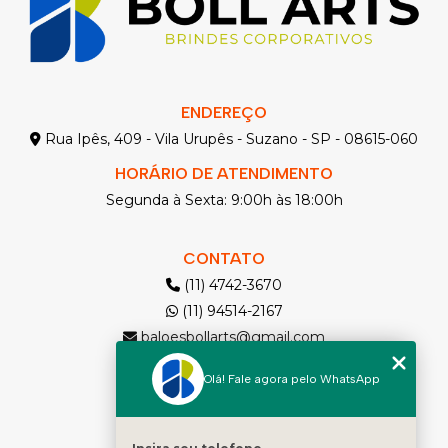
ENDEREÇO
Rua Ipês, 409 - Vila Urupês - Suzano - SP - 08615-060
HORÁRIO DE ATENDIMENTO
Segunda à Sexta: 9:00h às 18:00h
CONTATO
(11) 4742-3670
(11) 94514-2167
baloesbollarts@gmail.com
Olá! Fale agora pelo WhatsApp
MENU
Solicite seu Orçamento
Home