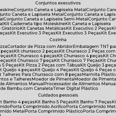
Conjuntos executivos
leskine
Conjunto Caneta e Lapiseira Metal
Conjunto Can
njunto Caneta e Lapiseira Metal
Conjunto Caneta e Lapis
al
Conjunto Caneta e Lapiseira Semi-Metal
Conjunto Ca
al
Kit Caderneta tipo Moleskine
Kit Caneta e Lapiseira
 Giratório
Kit Canetas Metálicas
Kit Executivo 2 Peças
Peças
Kit Executivo 3 Peças
Kit Executivo 3 Peças
Kit E
Cozinha
izza
Cortador de Pizza com Abridor
Embalagem TNT par
8 peças
Kit churrasco 2 peças
Kit Churrasco 2 Peças co
 Peças
Kit Churrasco 4 peças
Kit Churrasco 4 peças
Kit 
 Peças
Kit Churrasco 7 peça
Kit Churrasco 7 Peças
Kit Ch
as 5 Peças
Kit Pizza 2 Peças com Tábua
Kit Queijo 3 peç
Kit Queijo 4 peças
Kit Queijo 4 Peças
Kit Queijo 4 Peças
Kit Talheres Para Churrasco com 8 peças
Marmita Plást
ntos e Talheres
Moedor de Pimenta
Moedor de Piment
 de Alimentos Manual
Processador de Alimentos Manua
a de Bambu com Canaleta
Timer Digital Plástico
Cuidados pessoais
Kit Banho 4 peças
Kit Banho 5 Peças
Kit Banho 7 Peças
imido
Porta Comprimido Acrílico
Porta Comprimido Met
imido Metal
Porta Comprimido Plástico
Porta Comprim
l