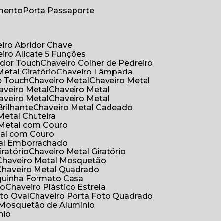
umento
Porta Passaporte
eiro Abridor Chave
eiro Alicate 5 Funções
idor Touch
Chaveiro Colher de Pedreiro
Metal Giratório
Chaveiro Lâmpada
e Touch
Chaveiro Metal
Chaveiro Metal
haveiro Metal
Chaveiro Metal
haveiro Metal
Chaveiro Metal
Brilhante
Chaveiro Metal Cadeado
 Metal Chuteira
o Metal com Couro
tal com Couro
tal Emborrachado
iratório
Chaveiro Metal Giratório
Chaveiro Metal Mosquetão
Chaveiro Metal Quadrado
aquinha Formato Casa
ão
Chaveiro Plástico Estrela
oto Oval
Chaveiro Porta Foto Quadrado
Mosquetão de Alumínio
nio