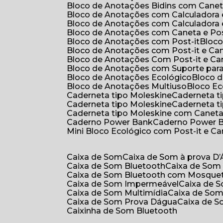
Bloco de Anotações Bidins com Cane
Bloco de Anotações com Calculadora
Bloco de Anotações com Calculadora
Bloco de Anotações com Caneta e Pos
Bloco de Anotações com Post-it
Bloc
Bloco de Anotações com Post-it e Ca
Bloco de Anotações Com Post-it e Ca
Bloco de Anotações com Suporte par
Bloco de Anotações Ecológico
Bloco
Bloco de Anotações Multiuso
Bloco E
Caderneta tipo Moleskine
Caderneta 
Caderneta tipo Moleskine
Caderneta 
Caderneta tipo Moleskine com Canet
Caderno Power Bank
Caderno Power 
Mini Bloco Ecológico com Post-it e C
Caixa de Som
Caixa de Som à prova D
Caixa de Som Bluetooth
Caixa de Som
Caixa de Som Bluetooth com Mosque
Caixa de Som Impermeável
Caixa de
Caixa de Som Multimídia
Caixa de So
Caixa de Som Prova Dágua
Caixa de 
Caixinha de Som Bluetooth