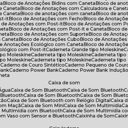
ta
Bloco de Anotações Bidins com Caneta
Bloco de an
 e Caneta
Bloco de Anotações com Calculadora e Canet
 e Caneta
Bloco de anotações com caneta
Bloco de an
t-it
Bloco de Anotações com Fecho
Bloco de Anotaçõe
o de Anotações com Post-it
Bloco de Anotações com Po
neta
Bloco de Anotações com Post-it e Caneta
Bloco d
neta
Bloco de Anotações com Suporte
Bloco de Anota
a Caneta
Bloco de Anotações Cubo
Bloco de Anotaçõe
 de Anotações Ecológico com Caneta
Bloco de Anotaçõ
cológico com Post-it
Caderneta Grande tipo Moleskine
tipo Moleskine
Caderneta tipo Moleskine
Caderneta tipo
tipo Moleskine
Caderneta tipo Moleskine
Caderneta tipo
a
Caderno de Couro Sintético
Caderno Pequeno de Couro
Bank
Caderno Power Bank
Caderno Power Bank Induçã
aneta
Caixa de som
’Água
Caixa de Som Bluetooth
Caixa de Som Bluetooth
 Bluetooth
Caixa de Som Bluetooth
Caixa de Som Bluet
tão
Caixa de Som Bluetooth com Relógio Digital
Caixa
 Som Maçã
Caixa de Som Mini
Caixa de Som Multimídia
C
m Multimídia com Bluetooth
Caixa de Som Multimídia c
Som Vaso com Sensor e Bluetooth
Caixinha de Som
Caix