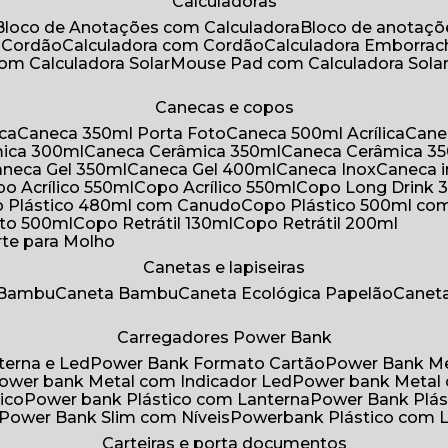
Calculadoras
Bloco de Anotações com Calculadora
Bloco de anotaç
m Cordão
Calculadora com Cordão
Calculadora Emborra
com Calculadora Solar
Mouse Pad com Calculadora Sola
Canecas e copos
ica
Caneca 350ml Porta Foto
Caneca 500ml Acrílica
Cane
mica 300ml
Caneca Cerâmica 350ml
Caneca Cerâmica 3
Caneca Gel 350ml
Caneca Gel 400ml
Caneca Inox
Caneca 
opo Acrílico 550ml
Copo Acrílico 550ml
Copo Long Drink 
o Plástico 480ml com Canudo
Copo Plástico 500ml c
oto 500ml
Copo Retrátil 130ml
Copo Retrátil 200ml
rte para Molho
Canetas e lapiseiras
 Bambu
Caneta Bambu
Caneta Ecológica Papelão
Canet
Carregadores Power Bank
terna e Led
Power Bank Formato Cartão
Power Bank M
Power bank Metal com Indicador Led
Power bank Metal
ico
Power bank Plástico com Lanterna
Power Bank Plás
Power Bank Slim com Níveis
Powerbank Plástico com 
Carteiras e porta documentos