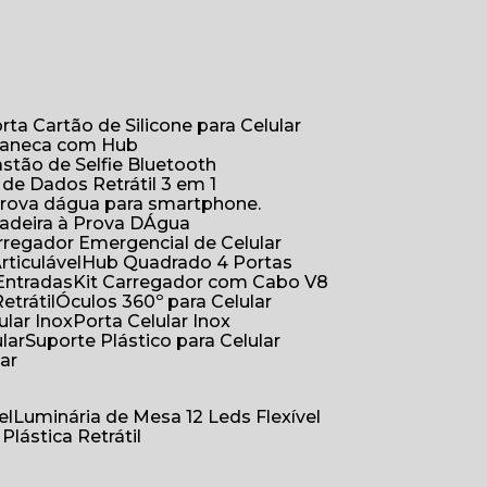
orta Cartão de Silicone para Celular
Caneca com Hub
Bastão de Selfie Bluetooth
 de Dados Retrátil 3 em 1
 prova dágua para smartphone.
çadeira à Prova DÁgua
arregador Emergencial de Celular
Articulável
Hub Quadrado 4 Portas
Entradas
Kit Carregador com Cabo V8
etrátil
Óculos 360º para Celular
lular Inox
Porta Celular Inox
ular
Suporte Plástico para Celular
lar
el
Luminária de Mesa 12 Leds Flexível
 Plástica Retrátil