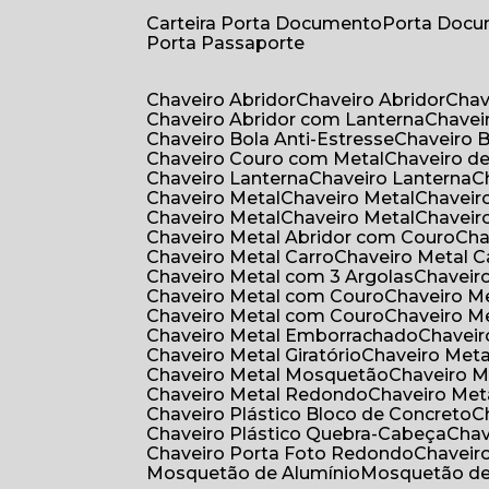
Carteira Porta Documento
Porta Doc
Porta Passaporte
Chaveiro Abridor
Chaveiro Abridor
Cha
Chaveiro Abridor com Lanterna
Chave
Chaveiro Bola Anti-Estresse
Chaveiro 
Chaveiro Couro com Metal
Chaveiro d
Chaveiro Lanterna
Chaveiro Lanterna
Chaveiro Metal
Chaveiro Metal
Chaveir
Chaveiro Metal
Chaveiro Metal
Chaveir
Chaveiro Metal Abridor com Couro
Ch
Chaveiro Metal Carro
Chaveiro Metal C
Chaveiro Metal com 3 Argolas
Chavei
Chaveiro Metal com Couro
Chaveiro 
Chaveiro Metal com Couro
Chaveiro 
Chaveiro Metal Emborrachado
Chavei
Chaveiro Metal Giratório
Chaveiro Meta
Chaveiro Metal Mosquetão
Chaveiro 
Chaveiro Metal Redondo
Chaveiro Met
Chaveiro Plástico Bloco de Concreto
Chaveiro Plástico Quebra-Cabeça
Cha
Chaveiro Porta Foto Redondo
Chaveir
Mosquetão de Alumínio
Mosquetão d