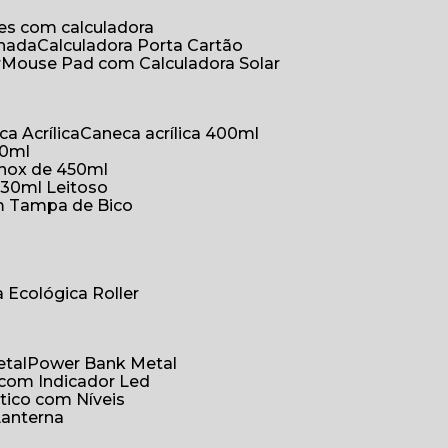
ões com calculadora
chada
Calculadora Porta Cartão
r
Mouse Pad com Calculadora Solar
ca Acrílica
Caneca acrílica 400ml
50ml
inox de 450ml
330ml Leitoso
om Tampa de Bico
a Ecológica Roller
etal
Power Bank Metal
 com Indicador Led
tico com Níveis
Lanterna