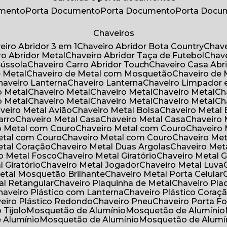
umento
Porta Documento
Porta Documento
Porta Doc
Chaveiros
veiro Abridor 3 em 1
Chaveiro Abridor Bota Country
Chav
iro Abridor Metal
Chaveiro Abridor Taça de Futebol
Chav
Bússola
Chaveiro Carro Abridor Touch
Chaveiro Casa Abr
e Metal
Chaveiro de Metal com Mosquetão
Chaveiro de 
Chaveiro Lanterna
Chaveiro Lanterna
Chaveiro Limpador 
o Metal
Chaveiro Metal
Chaveiro Metal
Chaveiro Metal
C
o Metal
Chaveiro Metal
Chaveiro Metal
Chaveiro Metal
C
aveiro Metal Avião
Chaveiro Metal Bolsa
Chaveiro Metal 
arro
Chaveiro Metal Casa
Chaveiro Metal Casa
Chaveiro
ro Metal com Couro
Chaveiro Metal com Couro
Chaveir
Metal com Couro
Chaveiro Metal com Couro
Chaveiro Me
Metal Coração
Chaveiro Metal Duas Argolas
Chaveiro Me
ro Metal Fosco
Chaveiro Metal Giratório
Chaveiro Metal G
l Giratório
Chaveiro Metal Jogador
Chaveiro Metal Luva
Metal Mosquetão Brilhante
Chaveiro Metal Porta Celular
al Retangular
Chaveiro Plaquinha de Metal
Chaveiro Pl
Chaveiro Plástico com Lanterna
Chaveiro Plástico Coraç
veiro Plástico Redondo
Chaveiro Pneu
Chaveiro Porta F
o Tijolo
Mosquetão de Alumínio
Mosquetão de Alumínio
e Alumínio
Mosquetão de Alumínio
Mosquetão de Alumí