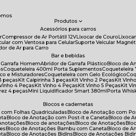
somos
Produtos
Acessórios para carros
r
Compressor de Ar Portátil 12V
Lixocar de Couro
Lixoca
icular com Ventosa para Celular
Suporte Veicular Magnét
ador de Ar para Carro
Bar e bebidas
de Garrafa Homem
Abridor de Garrafa Plástico
Bloco de 
os
Coqueteleira 400ml Porta Suplementos
Coqueteleir
ico e Misturadores
Coqueteleira com Gelo Ecológico
Co
 3 peças
Kit Caipirinha 3 peças
Kit Vinho 2 Peças
Kit Vin
t Vinho 4 Peças
Kit Vinho 4 Peças
Kit Vinho 5 Peças
Kit V
drez 4 peças
Mini Liquidificador Smart 380ml
Porta Whis
Blocos e cadernetas
o com Folhas Quadriculadas
Bloco de Anotação com Pos
eta
Bloco de Anotação com Post-it e Caneta
Bloco de 
 Anotações
Bloco de anotações
Bloco de Anotações
Bl
ões
Bloco de Anotações Bambu com Caneta
Bloco de 
eta
Bloco de Anotações Bidins
Bloco de Anotações Bid