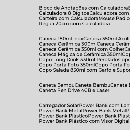
Bloco de Anotações com Calculadora
Calculadora 8 Dígitos
Calculadora co
Carteira com Calculadora
Mouse Pad 
Régua 20cm com Calculadora
Caneca 180ml Inox
Caneca 350ml Acríl
Caneca Cerâmica 300ml
Caneca Cerâ
Caneca Cerâmica 350ml com Colher
Caneca Mágica de Cerâmica 350ml
C
Copo Long Drink 330ml Perolado
Cop
Copo Porta Foto 350ml
Copo Porta F
Copo Salada 850ml com Garfo e Supo
Caneta Bambu
Caneta Bambu
Caneta
Caneta Pen Drive 4GB e Laser
Carregador Solar
Power Bank com Lan
Power Bank Metal
Power Bank Metal
Power Bank Plástico
Power Bank Plást
Power Bank Plástico com Visor Digital