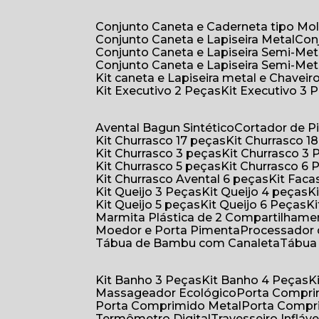
Conjunto Caneta e Caderneta tipo Mo
Conjunto Caneta e Lapiseira Metal
Co
Conjunto Caneta e Lapiseira Semi-Met
Conjunto Caneta e Lapiseira Semi-Met
Kit caneta e Lapiseira metal e Chaveiro
Kit Executivo 2 Peças
Kit Executivo 3 
Avental Bagun Sintético
Cortador de P
Kit Churrasco 17 peças
Kit Churrasco 1
Kit Churrasco 3 peças
Kit Churrasco 3
Kit Churrasco 5 peças
Kit Churrasco 6
Kit Churrasco Avental 6 peças
Kit Fac
Kit Queijo 3 Peças
Kit Queijo 4 peças
Kit Queijo 5 peças
Kit Queijo 6 Peças
Marmita Plástica de 2 Compartilhame
Moedor e Porta Pimenta
Processador
Tábua de Bambu com Canaleta
Tábu
Kit Banho 3 Peças
Kit Banho 4 Peças
Massageador Ecológico
Porta Compr
Porta Comprimido Metal
Porta Compr
Termômetro Digital
Travesseiro Infláve