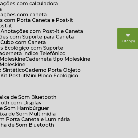
otações com calculadora
a
otações com caneta
s com Porta Caneta e Post-it
st-it
e Anotações com Post-it e Caneta
ções com Suporte para Caneta
0
iten(s)
s Cubo com Caneta
es Ecológico com Suporte
Caderneta Índice Telefônico
 Moleskine
Caderneta tipo Moleskine
 Moleskine
 Sintético
Caderno Porta Objeto
o
Kit Post-it
Mini Bloco Ecológico
Caixa de Som Bluetooth
ooth com Display
 de Som Hambúrguer
aixa de Som Multimídia
om Porta Caneta e Luminária
inha de Som Bluetooth