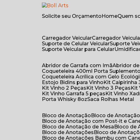
Solicite seu Orçamento
Home
Quem 
Carregador Veicular
Carregador Veicula
Suporte de Celular Veicular
Suporte Ve
Suporte Veicular para Celular
Umidific
Abridor de Garrafa com Imã
Abridor 
Coqueteleira 400ml Porta Suplement
Coqueteleira Acrílica com Gelo Ecológ
Estojo Bidins para Vinho
Kit Caipirinha
Kit Vinho 2 Peças
Kit Vinho 3 Peças
Ki
Kit Vinho Garrafa 5 peças
Kit Vinho Xa
Porta Whisky 8oz
Saca Rolhas Metal
Bloco de Anotação
Bloco de Anotaçã
Bloco de Anotação com Post-it e Can
Bloco de Anotação de Mesa
Bloco de
Bloco de Anotações
Bloco de Anotaç
Bloco de Anotações Bambu com Can