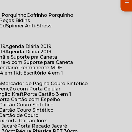
co Porquinho
Cofrinho Porquinho
 Peças Bidins
 Cd
Spinner Anti-Stress
019
Agenda Diária 2019
019
Agenda Diária 2019
mã e Suporte pra Caneta
ire-o com Suporte para Caneta
alendário Permanente MDF
o 4 em 1
Kit Escritório 4 em 1
a
Marcador de Página Couro Sintético
venção com Porta Celular
nção Kraft
Porta Cartão 3 em 1
Porta Cartão com Espelho
 Cartão Couro Sintético
 Cartão Couro Sintético
 Cartão de Couro
ox
Porta Cartão Inox
o Jacaré
Porta Recado Jacaré
ca 30cm
Régua Plástica PET 30cm