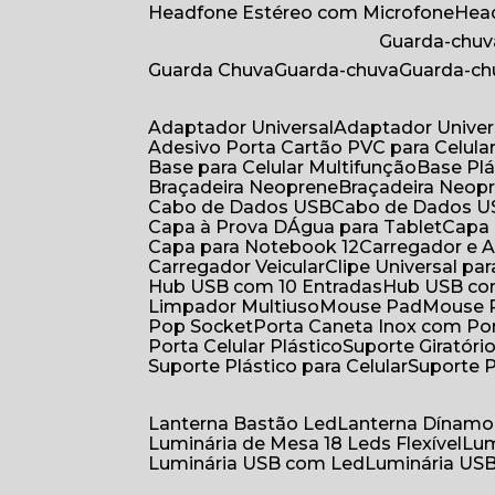
Headfone Estéreo com Microfone
He
Guarda-chuv
Guarda Chuva
Guarda-chuva
Guarda-c
Adaptador Universal
Adaptador Univer
Adesivo Porta Cartão PVC para Celula
Base para Celular Multifunção
Base Pl
Braçadeira Neoprene
Braçadeira Neop
Cabo de Dados USB
Cabo de Dados 
Capa à Prova DÁgua para Tablet
Capa
Capa para Notebook 12
Carregador e
Carregador Veicular
Clipe Universal pa
Hub USB com 10 Entradas
Hub USB co
Limpador Multiuso
Mouse Pad
Mouse
Pop Socket
Porta Caneta Inox com Por
Porta Celular Plástico
Suporte Giratóri
Suporte Plástico para Celular
Suporte 
Lanterna Bastão Led
Lanterna Dínamo
Luminária de Mesa 18 Leds Flexível
Lu
Luminária USB com Led
Luminária USB