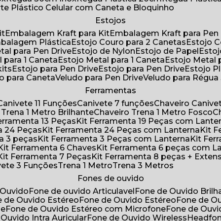
rte Plástico Celular com Caneta e Bloquinho
Estojos
it
Embalagem Kraft para Kit
Embalagem Kraft para Pen 
mbalagem Plástica
Estojo Couro para 2 Canetas
Estojo 
etal para Pen Drive
Estojo de Nylon
Estojo de Papel
Esto
l para 1 Caneta
Estojo Metal para 1 Caneta
Estojo Metal
kits
Estojo para Pen Drive
Estojo para Pen Drive
Estojo P
do para Caneta
Veludo para Pen Drive
Veludo para Régu
Ferramentas
Canivete 11 Funções
Canivete 7 funções
Chaveiro Caniv
o Trena 1 Metro Brilhante
Chaveiro Trena 1 Metro Fosco
 Ferramenta 13 Peças
Kit Ferramenta 19 Peças com Lante
ta 24 Peças
Kit Ferramenta 24 Peças com Lanterna
Kit
ta 3 peças
Kit Ferramenta 3 Peças com Lanterna
Kit F
Kit Ferramenta 6 Chaves
Kit Ferramenta 6 peças com L
Kit Ferramenta 7 Peças
Kit Ferramenta 8 peças + Exten
ivete 3 Funções
Trena 1 Metro
Trena 3 Metros
Fones de ouvido
 Ouvido
Fone de ouvido Articulavel
Fone de Ouvido Bril
e de Ouvido Estéreo
Fone de Ouvido Estéreo
Fone de O
ne
Fone de Ouvido Estéreo com Microfone
Fone de Ouv
 Ouvido Intra Auricular
Fone de Ouvido Wireless
Headfo