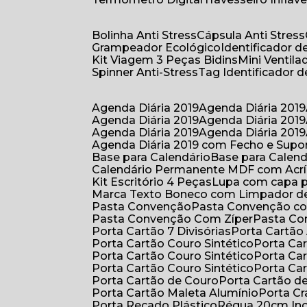
Bolinha Anti Stress
Cápsula Anti Stress
Grampeador Ecológico
Identificador 
Kit Viagem 3 Peças Bidins
Mini Venti
Spinner Anti-Stress
Tag Identificador
Agenda Diária 2019
Agenda Diária 2019
Agenda Diária 2019
Agenda Diária 2019
Agenda Diária 2019
Agenda Diária 2019
Agenda Diária 2019 com Fecho e Supo
Base para Calendário
Base para Cale
Calendário Permanente MDF com Acrí
Kit Escritório 4 Peças
Lupa com capa p
Marca Texto Boneco com Limpador de
Pasta Convenção
Pasta Convenção c
Pasta Convenção Com Zíper
Pasta C
Porta Cartão 7 Divisórias
Porta Cartão
Porta Cartão Couro Sintético
Porta Ca
Porta Cartão Couro Sintético
Porta Ca
Porta Cartão Couro Sintético
Porta Ca
Porta Cartão de Couro
Porta Cartão d
Porta Cartão Maleta Alumínio
Porta C
Porta Recado Plástico
Régua 20cm In