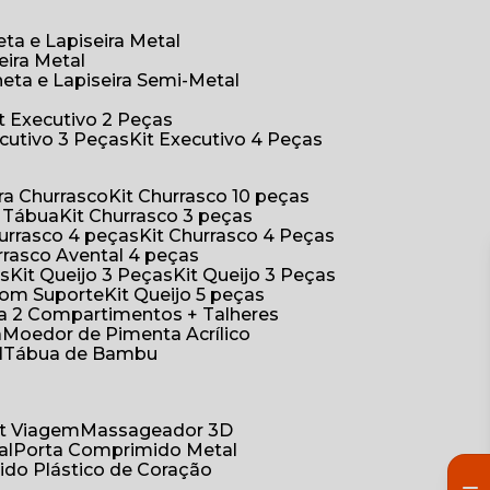
eta e Lapiseira Metal
eira Metal
neta e Lapiseira Semi-Metal
Kit Executivo 2 Peças
xecutivo 3 Peças
Kit Executivo 4 Peças
a Churrasco
Kit Churrasco 10 peças
m Tábua
Kit Churrasco 3 peças
Churrasco 4 peças
Kit Churrasco 4 Peças
urrasco Avental 4 peças
as
Kit Queijo 3 Peças
Kit Queijo 3 Peças
 com Suporte
Kit Queijo 5 peças
ica 2 Compartimentos + Talheres
a
Moedor de Pimenta Acrílico
l
Tábua de Bambu
Kit Viagem
Massageador 3D
al
Porta Comprimido Metal
ido Plástico de Coração