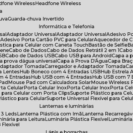
adfone Wireless
Headfone Wireless
a
huva
Guarda-chuva Invertido
Informática e Telefonia
sal
Adaptador Universal
Adaptador Universal
Adesivo P
r
Adesivo Porta Cartão PVC para Celular
Aquecedor de 
ástica para Celular com Caneta Touch
Bastão de Selfie
rene
Cabo de Dados
Cabo de Dados Retrátil 2 em 1
Cabo
USB
Cabo de Dados USB
Cabo USB para Android
Capa a
 a prova dágua universal
Capa à Prova D’Água
Capa Bra
 Adaptador Tomada
Carregador e Adaptador Tomada
C
ra Lentes
Hub Boneco com 4 Entradas USB
Hub Estrela 
m 4 Entradas
Hub USB com 4 Entradas
Hub USB com 7 
 Pad
Mouse Pad com Calculadora Solar
Mouse Wireless R
ta Celular
Porta Celular Inox
Porta Celular Inox
Porta Ce
o para Celular com Porta Clips
Suporte Plástico para Cel
Plástico para Celular
Suporte Universal Flexível para Celu
Lanternas e luminárias
 3 Leds
Lanterna Plástica com Imã
Lanterna Recarregáv
minária para Leitura
Luminária Plástica Flexível
Luminária
 Flexível
Lápis e borrachas