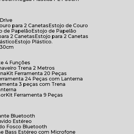
Drive
Couro para 2 Canetas
Estojo de Couro
jo de Papelão
Estojo de Papelão
 para 2 Canetas
Estojo para 2 Canetas
lástico
Estojo Plástico.
a 30cm
ete 4 Funções
Chaveiro Trena 2 Metros
rna
Kit Ferramenta 20 Peças
 Ferramenta 24 Peças com Lanterna
erramenta 3 peças com Trena
anterna
sor
Kit Ferramenta 9 Peças
hante Bluetooth
uvido Estéreo
ido Fosco Bluetooth
ne Bass Estéreo com Microfone