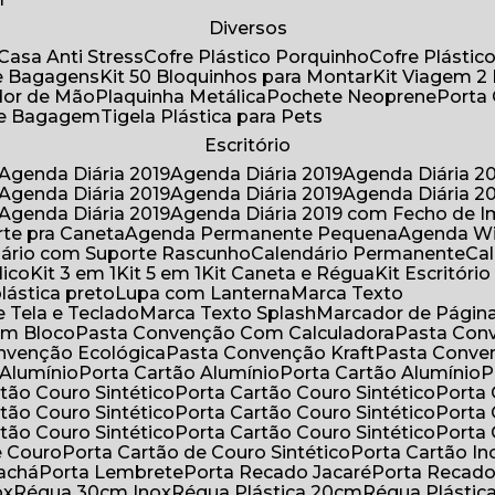
Diversos
Casa Anti Stress
Cofre Plástico Porquinho
Cofre Plásti
de Bagagens
Kit 50 Bloquinhos para Montar
Kit Viagem 2
lador de Mão
Plaquinha Metálica
Pochete Neoprene
Porta
 de Bagagem
Tigela Plástica para Pets
Escritório
Agenda Diária 2019
Agenda Diária 2019
Agenda Diária 2
Agenda Diária 2019
Agenda Diária 2019
Agenda Diária 2
Agenda Diária 2019
Agenda Diária 2019 com Fecho de I
rte pra Caneta
Agenda Permanente Pequena
Agenda W
ndário com Suporte Rascunho
Calendário Permanente
C
lico
Kit 3 em 1
Kit 5 em 1
Kit Caneta e Régua
Kit Escritóri
lástica preto
Lupa com Lanterna
Marca Texto
 Tela e Teclado
Marca Texto Splash
Marcador de Págin
om Bloco
Pasta Convenção Com Calculadora
Pasta Con
onvenção Ecológica
Pasta Convenção Kraft
Pasta Conve
 Alumínio
Porta Cartão Alumínio
Porta Cartão Alumínio
rtão Couro Sintético
Porta Cartão Couro Sintético
Porta
rtão Couro Sintético
Porta Cartão Couro Sintético
Porta
rtão Couro Sintético
Porta Cartão Couro Sintético
Porta
e Couro
Porta Cartão de Couro Sintético
Porta Cartão In
rachá
Porta Lembrete
Porta Recado Jacaré
Porta Recad
ox
Régua 30cm Inox
Régua Plástica 20cm
Régua Plásti