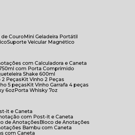
r de Couro
Mini Geladeira Portátil
ico
Suporte Veicular Magnético
Anotações com Calculadora e Caneta
a 750ml com Porta Comprimido
queteleira Shake 600ml
ho 2 Peças
Kit Vinho 2 Peças
inho 5 peças
Kit Vinho Garrafa 4 peças
ky 6oz
Porta Whisky 7oz
t-it e Caneta
Anotação com Post-it e Caneta
oco de Anotações
Bloco de Anotações
Anotações Bambu com Caneta
ins com Caneta