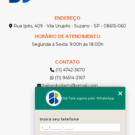
ENDEREÇO
Rua Ipês, 409 - Vila Urupês - Suzano - SP - 08615-060
HORÁRIO DE ATENDIMENTO
Segunda à Sexta: 9:00h às 18:00h
CONTATO
(11) 4742-3670
(11) 94514-2167
baloesbollarts@gmail.com
Olá! Fale agora pelo WhatsApp
MENU
Solicite seu Orçamento
Home
Insira seu telefone
Quem somos
Produtos