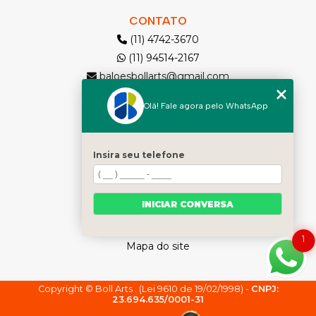
CONTATO
(11) 4742-3670
(11) 94514-2167
baloesbollarts@gmail.com
Olá! Fale agora pelo WhatsApp
MENU
Solicite seu Orçamento
Home
Insira seu telefone
Quem somos
Produtos
INICIAR CONVERSA
Contato
Categorias
1
Mapa do site
Copyright © Boll Arts . (Lei 9610 de 19/02/1998) -
CNPJ:
23.694.635/0001-31