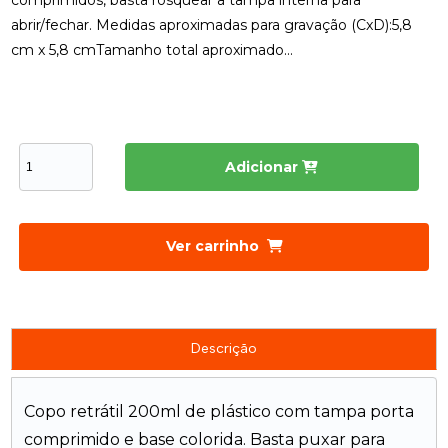
comprimidos, basta rosquear a tampa interna para
abrir/fechar. Medidas aproximadas para gravação (CxD):5,8
cm x 5,8 cmTamanho total aproximado...
Adicionar
Ver carrinho
Descrição
Copo retrátil 200ml de plástico com tampa porta
comprimido e base colorida. Basta puxar para