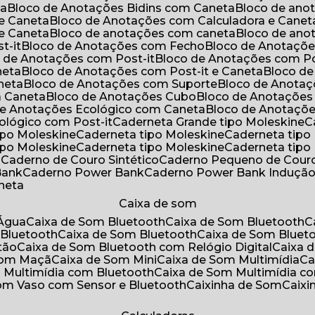
ta
Bloco de Anotações Bidins com Caneta
Bloco de an
 e Caneta
Bloco de Anotações com Calculadora e Canet
 e Caneta
Bloco de anotações com caneta
Bloco de an
t-it
Bloco de Anotações com Fecho
Bloco de Anotaçõe
o de Anotações com Post-it
Bloco de Anotações com Po
neta
Bloco de Anotações com Post-it e Caneta
Bloco d
neta
Bloco de Anotações com Suporte
Bloco de Anota
a Caneta
Bloco de Anotações Cubo
Bloco de Anotaçõe
 de Anotações Ecológico com Caneta
Bloco de Anotaçõ
cológico com Post-it
Caderneta Grande tipo Moleskine
tipo Moleskine
Caderneta tipo Moleskine
Caderneta tipo
tipo Moleskine
Caderneta tipo Moleskine
Caderneta tipo
a
Caderno de Couro Sintético
Caderno Pequeno de Couro
Bank
Caderno Power Bank
Caderno Power Bank Induçã
aneta
Caixa de som
’Água
Caixa de Som Bluetooth
Caixa de Som Bluetooth
 Bluetooth
Caixa de Som Bluetooth
Caixa de Som Bluet
tão
Caixa de Som Bluetooth com Relógio Digital
Caixa
 Som Maçã
Caixa de Som Mini
Caixa de Som Multimídia
C
m Multimídia com Bluetooth
Caixa de Som Multimídia c
Som Vaso com Sensor e Bluetooth
Caixinha de Som
Caix