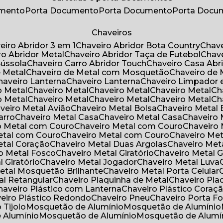
umento
Porta Documento
Porta Documento
Porta Doc
Chaveiros
veiro Abridor 3 em 1
Chaveiro Abridor Bota Country
Chav
iro Abridor Metal
Chaveiro Abridor Taça de Futebol
Chav
Bússola
Chaveiro Carro Abridor Touch
Chaveiro Casa Abr
e Metal
Chaveiro de Metal com Mosquetão
Chaveiro de 
Chaveiro Lanterna
Chaveiro Lanterna
Chaveiro Limpador 
o Metal
Chaveiro Metal
Chaveiro Metal
Chaveiro Metal
C
o Metal
Chaveiro Metal
Chaveiro Metal
Chaveiro Metal
C
aveiro Metal Avião
Chaveiro Metal Bolsa
Chaveiro Metal 
arro
Chaveiro Metal Casa
Chaveiro Metal Casa
Chaveiro
ro Metal com Couro
Chaveiro Metal com Couro
Chaveir
Metal com Couro
Chaveiro Metal com Couro
Chaveiro Me
Metal Coração
Chaveiro Metal Duas Argolas
Chaveiro Me
ro Metal Fosco
Chaveiro Metal Giratório
Chaveiro Metal G
l Giratório
Chaveiro Metal Jogador
Chaveiro Metal Luva
Metal Mosquetão Brilhante
Chaveiro Metal Porta Celular
al Retangular
Chaveiro Plaquinha de Metal
Chaveiro Pl
Chaveiro Plástico com Lanterna
Chaveiro Plástico Coraç
veiro Plástico Redondo
Chaveiro Pneu
Chaveiro Porta F
o Tijolo
Mosquetão de Alumínio
Mosquetão de Alumínio
e Alumínio
Mosquetão de Alumínio
Mosquetão de Alumí