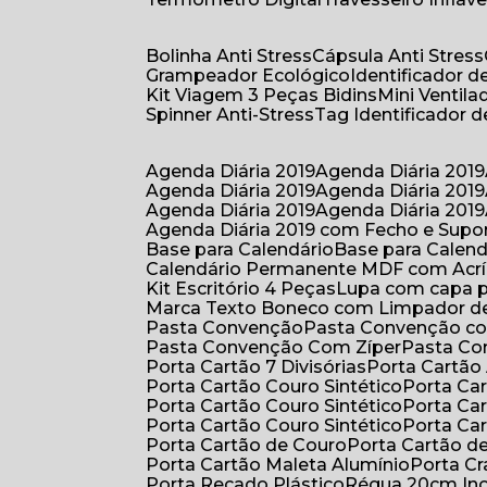
Bolinha Anti Stress
Cápsula Anti Stress
Grampeador Ecológico
Identificador 
Kit Viagem 3 Peças Bidins
Mini Venti
Spinner Anti-Stress
Tag Identificador
Agenda Diária 2019
Agenda Diária 2019
Agenda Diária 2019
Agenda Diária 2019
Agenda Diária 2019
Agenda Diária 2019
Agenda Diária 2019 com Fecho e Supo
Base para Calendário
Base para Cale
Calendário Permanente MDF com Acrí
Kit Escritório 4 Peças
Lupa com capa p
Marca Texto Boneco com Limpador de
Pasta Convenção
Pasta Convenção c
Pasta Convenção Com Zíper
Pasta C
Porta Cartão 7 Divisórias
Porta Cartão
Porta Cartão Couro Sintético
Porta Ca
Porta Cartão Couro Sintético
Porta Ca
Porta Cartão Couro Sintético
Porta Ca
Porta Cartão de Couro
Porta Cartão d
Porta Cartão Maleta Alumínio
Porta C
Porta Recado Plástico
Régua 20cm In