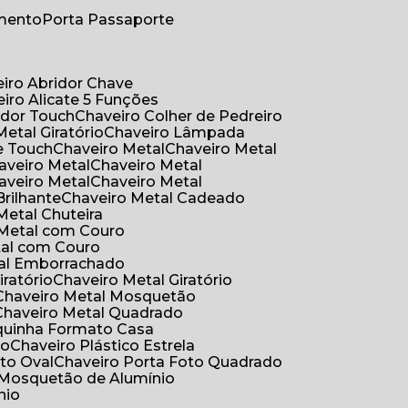
umento
Porta Passaporte
eiro Abridor Chave
eiro Alicate 5 Funções
idor Touch
Chaveiro Colher de Pedreiro
Metal Giratório
Chaveiro Lâmpada
e Touch
Chaveiro Metal
Chaveiro Metal
haveiro Metal
Chaveiro Metal
haveiro Metal
Chaveiro Metal
Brilhante
Chaveiro Metal Cadeado
 Metal Chuteira
o Metal com Couro
tal com Couro
tal Emborrachado
iratório
Chaveiro Metal Giratório
Chaveiro Metal Mosquetão
Chaveiro Metal Quadrado
aquinha Formato Casa
ão
Chaveiro Plástico Estrela
oto Oval
Chaveiro Porta Foto Quadrado
Mosquetão de Alumínio
nio