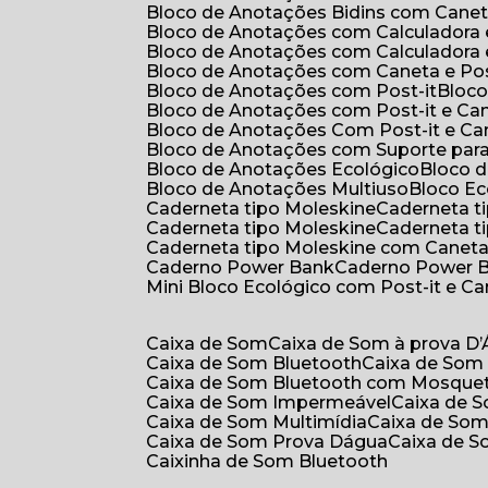
Bloco de Anotações Bidins com Cane
Bloco de Anotações com Calculadora
Bloco de Anotações com Calculadora
Bloco de Anotações com Caneta e Pos
Bloco de Anotações com Post-it
Bloc
Bloco de Anotações com Post-it e Ca
Bloco de Anotações Com Post-it e Ca
Bloco de Anotações com Suporte par
Bloco de Anotações Ecológico
Bloco
Bloco de Anotações Multiuso
Bloco E
Caderneta tipo Moleskine
Caderneta 
Caderneta tipo Moleskine
Caderneta 
Caderneta tipo Moleskine com Canet
Caderno Power Bank
Caderno Power 
Mini Bloco Ecológico com Post-it e C
Caixa de Som
Caixa de Som à prova D
Caixa de Som Bluetooth
Caixa de Som
Caixa de Som Bluetooth com Mosque
Caixa de Som Impermeável
Caixa de
Caixa de Som Multimídia
Caixa de So
Caixa de Som Prova Dágua
Caixa de 
Caixinha de Som Bluetooth