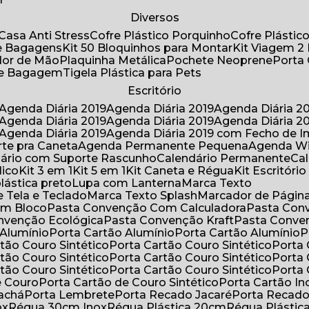
Diversos
Casa Anti Stress
Cofre Plástico Porquinho
Cofre Plásti
de Bagagens
Kit 50 Bloquinhos para Montar
Kit Viagem 2
lador de Mão
Plaquinha Metálica
Pochete Neoprene
Porta
 de Bagagem
Tigela Plástica para Pets
Escritório
Agenda Diária 2019
Agenda Diária 2019
Agenda Diária 2
Agenda Diária 2019
Agenda Diária 2019
Agenda Diária 2
Agenda Diária 2019
Agenda Diária 2019 com Fecho de I
rte pra Caneta
Agenda Permanente Pequena
Agenda W
ndário com Suporte Rascunho
Calendário Permanente
C
lico
Kit 3 em 1
Kit 5 em 1
Kit Caneta e Régua
Kit Escritóri
lástica preto
Lupa com Lanterna
Marca Texto
 Tela e Teclado
Marca Texto Splash
Marcador de Págin
om Bloco
Pasta Convenção Com Calculadora
Pasta Con
onvenção Ecológica
Pasta Convenção Kraft
Pasta Conve
 Alumínio
Porta Cartão Alumínio
Porta Cartão Alumínio
rtão Couro Sintético
Porta Cartão Couro Sintético
Porta
rtão Couro Sintético
Porta Cartão Couro Sintético
Porta
rtão Couro Sintético
Porta Cartão Couro Sintético
Porta
e Couro
Porta Cartão de Couro Sintético
Porta Cartão In
rachá
Porta Lembrete
Porta Recado Jacaré
Porta Recad
ox
Régua 30cm Inox
Régua Plástica 20cm
Régua Plásti