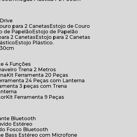
Drive
Couro para 2 Canetas
Estojo de Couro
jo de Papelão
Estojo de Papelão
 para 2 Canetas
Estojo para 2 Canetas
lástico
Estojo Plástico.
a 30cm
ete 4 Funções
Chaveiro Trena 2 Metros
rna
Kit Ferramenta 20 Peças
 Ferramenta 24 Peças com Lanterna
erramenta 3 peças com Trena
anterna
sor
Kit Ferramenta 9 Peças
hante Bluetooth
uvido Estéreo
ido Fosco Bluetooth
ne Bass Estéreo com Microfone