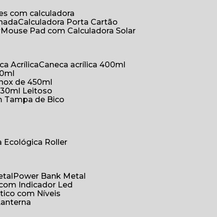
ões com calculadora
chada
Calculadora Porta Cartão
r
Mouse Pad com Calculadora Solar
ca Acrílica
Caneca acrílica 400ml
50ml
inox de 450ml
330ml Leitoso
om Tampa de Bico
a Ecológica Roller
etal
Power Bank Metal
 com Indicador Led
tico com Níveis
Lanterna