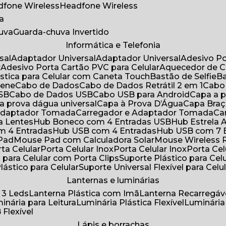
adfone Wireless
Headfone Wireless
a
huva
Guarda-chuva Invertido
Informática e Telefonia
sal
Adaptador Universal
Adaptador Universal
Adesivo P
r
Adesivo Porta Cartão PVC para Celular
Aquecedor de 
ástica para Celular com Caneta Touch
Bastão de Selfie
rene
Cabo de Dados
Cabo de Dados Retrátil 2 em 1
Cabo
USB
Cabo de Dados USB
Cabo USB para Android
Capa a
 a prova dágua universal
Capa à Prova D’Água
Capa Bra
 Adaptador Tomada
Carregador e Adaptador Tomada
C
ra Lentes
Hub Boneco com 4 Entradas USB
Hub Estrela 
m 4 Entradas
Hub USB com 4 Entradas
Hub USB com 7 
 Pad
Mouse Pad com Calculadora Solar
Mouse Wireless R
ta Celular
Porta Celular Inox
Porta Celular Inox
Porta Ce
o para Celular com Porta Clips
Suporte Plástico para Cel
Plástico para Celular
Suporte Universal Flexível para Celu
Lanternas e luminárias
 3 Leds
Lanterna Plástica com Imã
Lanterna Recarregáv
minária para Leitura
Luminária Plástica Flexível
Luminária
 Flexível
Lápis e borrachas