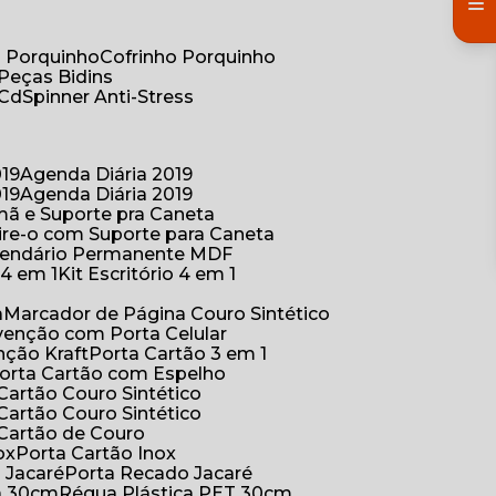
co Porquinho
Cofrinho Porquinho
 Peças Bidins
 Cd
Spinner Anti-Stress
019
Agenda Diária 2019
019
Agenda Diária 2019
mã e Suporte pra Caneta
ire-o com Suporte para Caneta
alendário Permanente MDF
o 4 em 1
Kit Escritório 4 em 1
a
Marcador de Página Couro Sintético
venção com Porta Celular
nção Kraft
Porta Cartão 3 em 1
Porta Cartão com Espelho
 Cartão Couro Sintético
 Cartão Couro Sintético
 Cartão de Couro
ox
Porta Cartão Inox
o Jacaré
Porta Recado Jacaré
ca 30cm
Régua Plástica PET 30cm