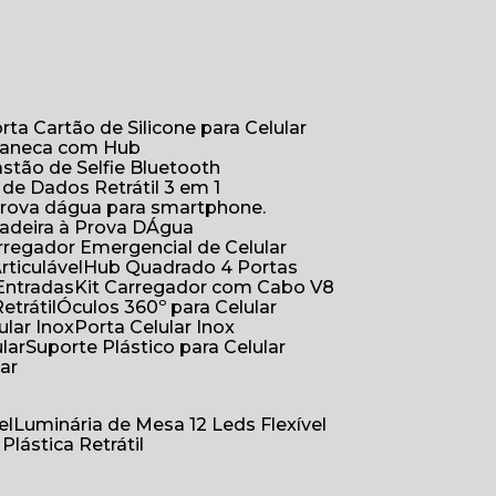
orta Cartão de Silicone para Celular
Caneca com Hub
Bastão de Selfie Bluetooth
 de Dados Retrátil 3 em 1
 prova dágua para smartphone.
çadeira à Prova DÁgua
arregador Emergencial de Celular
Articulável
Hub Quadrado 4 Portas
Entradas
Kit Carregador com Cabo V8
etrátil
Óculos 360º para Celular
lular Inox
Porta Celular Inox
ular
Suporte Plástico para Celular
lar
el
Luminária de Mesa 12 Leds Flexível
 Plástica Retrátil