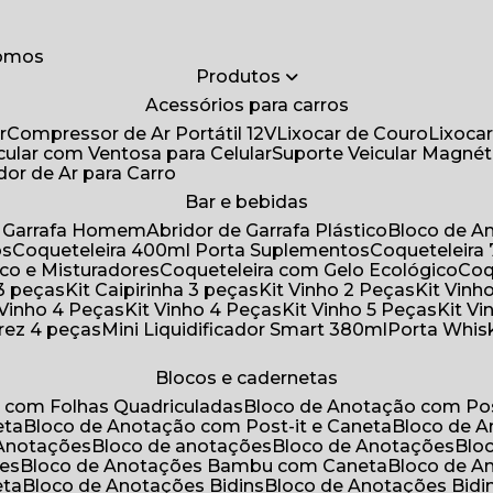
somos
Produtos
Acessórios para carros
r
Compressor de Ar Portátil 12V
Lixocar de Couro
Lixoca
icular com Ventosa para Celular
Suporte Veicular Magnét
ador de Ar para Carro
Bar e bebidas
de Garrafa Homem
Abridor de Garrafa Plástico
Bloco de 
os
Coqueteleira 400ml Porta Suplementos
Coqueteleir
ico e Misturadores
Coqueteleira com Gelo Ecológico
Co
 3 peças
Kit Caipirinha 3 peças
Kit Vinho 2 Peças
Kit Vin
t Vinho 4 Peças
Kit Vinho 4 Peças
Kit Vinho 5 Peças
Kit V
drez 4 peças
Mini Liquidificador Smart 380ml
Porta Whis
Blocos e cadernetas
o com Folhas Quadriculadas
Bloco de Anotação com Pos
eta
Bloco de Anotação com Post-it e Caneta
Bloco de 
 Anotações
Bloco de anotações
Bloco de Anotações
Bl
ões
Bloco de Anotações Bambu com Caneta
Bloco de 
eta
Bloco de Anotações Bidins
Bloco de Anotações Bid