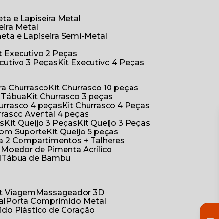
eta e Lapiseira Metal
eira Metal
neta e Lapiseira Semi-Metal
Kit Executivo 2 Peças
xecutivo 3 Peças
Kit Executivo 4 Peças
a Churrasco
Kit Churrasco 10 peças
m Tábua
Kit Churrasco 3 peças
Churrasco 4 peças
Kit Churrasco 4 Peças
urrasco Avental 4 peças
as
Kit Queijo 3 Peças
Kit Queijo 3 Peças
 com Suporte
Kit Queijo 5 peças
ica 2 Compartimentos + Talheres
a
Moedor de Pimenta Acrílico
l
Tábua de Bambu
Kit Viagem
Massageador 3D
al
Porta Comprimido Metal
ido Plástico de Coração