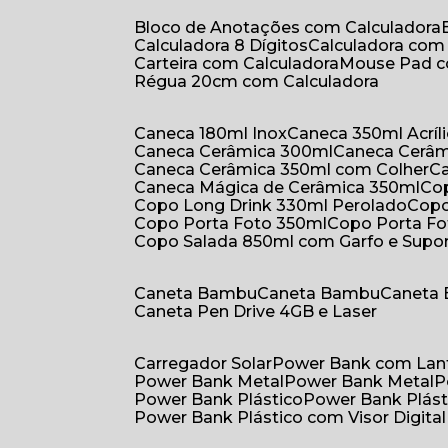
Bloco de Anotações com Calculadora
Calculadora 8 Dígitos
Calculadora co
Carteira com Calculadora
Mouse Pad 
Régua 20cm com Calculadora
Caneca 180ml Inox
Caneca 350ml Acríl
Caneca Cerâmica 300ml
Caneca Cerâ
Caneca Cerâmica 350ml com Colher
Caneca Mágica de Cerâmica 350ml
C
Copo Long Drink 330ml Perolado
Cop
Copo Porta Foto 350ml
Copo Porta F
Copo Salada 850ml com Garfo e Supo
Caneta Bambu
Caneta Bambu
Caneta
Caneta Pen Drive 4GB e Laser
Carregador Solar
Power Bank com Lan
Power Bank Metal
Power Bank Metal
Power Bank Plástico
Power Bank Plást
Power Bank Plástico com Visor Digital