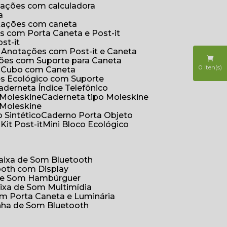
otações com calculadora
a
otações com caneta
s com Porta Caneta e Post-it
st-it
e Anotações com Post-it e Caneta
ções com Suporte para Caneta
0
iten(s)
s Cubo com Caneta
es Ecológico com Suporte
Caderneta Índice Telefônico
 Moleskine
Caderneta tipo Moleskine
 Moleskine
 Sintético
Caderno Porta Objeto
o
Kit Post-it
Mini Bloco Ecológico
Caixa de Som Bluetooth
ooth com Display
 de Som Hambúrguer
aixa de Som Multimídia
om Porta Caneta e Luminária
inha de Som Bluetooth