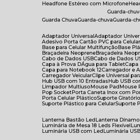
Headfone Estéreo com Microfone
He
Guarda-chuv
Guarda Chuva
Guarda-chuva
Guarda-c
Adaptador Universal
Adaptador Univer
Adesivo Porta Cartão PVC para Celula
Base para Celular Multifunção
Base Pl
Braçadeira Neoprene
Braçadeira Neop
Cabo de Dados USB
Cabo de Dados 
Capa à Prova DÁgua para Tablet
Capa
Capa para Notebook 12
Carregador e
Carregador Veicular
Clipe Universal pa
Hub USB com 10 Entradas
Hub USB co
Limpador Multiuso
Mouse Pad
Mouse
Pop Socket
Porta Caneta Inox com Por
Porta Celular Plástico
Suporte Giratóri
Suporte Plástico para Celular
Suporte 
Lanterna Bastão Led
Lanterna Dínamo
Luminária de Mesa 18 Leds Flexível
Lu
Luminária USB com Led
Luminária USB