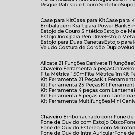
Risque Rabisque Couro Sintético
Supo
Case para Kit
Case para Kit
Case para K
Embalagem Kraft para Power Bank
E
Estojo de Couro Sintético
Estojo de M
Estojo Inox para Pen Drive
Estojo Meta
Estojo para Duas Canetas
Estojo para 
Veludo Costura de Cordão Duplo
Velu
Alicate 21 Funções
Canivete 11 funções
Chaveiro Ferramenta 4 peças
Chaveir
Fita Métrica 1,50m
Fita Métrica 1m
Kit
Kit Ferramenta 21 Peças
Kit Ferramen
Kit Ferramenta 25 Peças
Kit Ferramen
Kit Ferramenta 4 peças com Lanterna
Kit Ferramenta 6 peças com Lanterna
Kit Ferramenta Multifunções
Mini Can
Chaveiro Emborrachado com Fone de
Fone de Ouvido com Estojo Disco
Fon
Fone de Ouvido Estéreo com Microfo
Fone de Ouvido Intra Auricular
Fone de