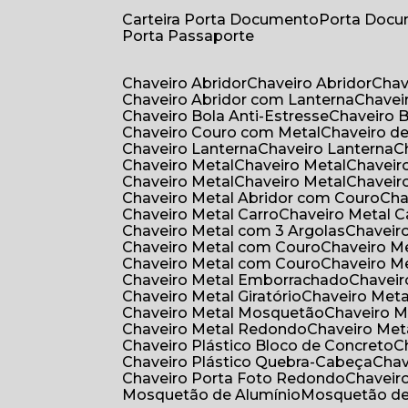
Carteira Porta Documento
Porta Doc
Porta Passaporte
Chaveiro Abridor
Chaveiro Abridor
Cha
Chaveiro Abridor com Lanterna
Chave
Chaveiro Bola Anti-Estresse
Chaveiro 
Chaveiro Couro com Metal
Chaveiro d
Chaveiro Lanterna
Chaveiro Lanterna
Chaveiro Metal
Chaveiro Metal
Chaveir
Chaveiro Metal
Chaveiro Metal
Chaveir
Chaveiro Metal Abridor com Couro
Ch
Chaveiro Metal Carro
Chaveiro Metal C
Chaveiro Metal com 3 Argolas
Chavei
Chaveiro Metal com Couro
Chaveiro 
Chaveiro Metal com Couro
Chaveiro 
Chaveiro Metal Emborrachado
Chavei
Chaveiro Metal Giratório
Chaveiro Meta
Chaveiro Metal Mosquetão
Chaveiro 
Chaveiro Metal Redondo
Chaveiro Met
Chaveiro Plástico Bloco de Concreto
Chaveiro Plástico Quebra-Cabeça
Cha
Chaveiro Porta Foto Redondo
Chaveir
Mosquetão de Alumínio
Mosquetão d