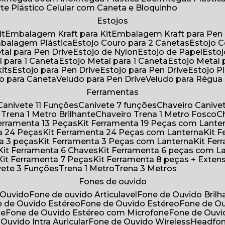
rte Plástico Celular com Caneta e Bloquinho
Estojos
it
Embalagem Kraft para Kit
Embalagem Kraft para Pen 
mbalagem Plástica
Estojo Couro para 2 Canetas
Estojo 
etal para Pen Drive
Estojo de Nylon
Estojo de Papel
Esto
l para 1 Caneta
Estojo Metal para 1 Caneta
Estojo Metal
kits
Estojo para Pen Drive
Estojo para Pen Drive
Estojo P
do para Caneta
Veludo para Pen Drive
Veludo para Régu
Ferramentas
Canivete 11 Funções
Canivete 7 funções
Chaveiro Caniv
o Trena 1 Metro Brilhante
Chaveiro Trena 1 Metro Fosco
 Ferramenta 13 Peças
Kit Ferramenta 19 Peças com Lante
ta 24 Peças
Kit Ferramenta 24 Peças com Lanterna
Kit
ta 3 peças
Kit Ferramenta 3 Peças com Lanterna
Kit F
Kit Ferramenta 6 Chaves
Kit Ferramenta 6 peças com L
Kit Ferramenta 7 Peças
Kit Ferramenta 8 peças + Exten
ivete 3 Funções
Trena 1 Metro
Trena 3 Metros
Fones de ouvido
 Ouvido
Fone de ouvido Articulavel
Fone de Ouvido Bril
e de Ouvido Estéreo
Fone de Ouvido Estéreo
Fone de O
ne
Fone de Ouvido Estéreo com Microfone
Fone de Ouv
 Ouvido Intra Auricular
Fone de Ouvido Wireless
Headfo