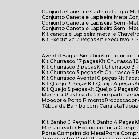
Conjunto Caneta e Caderneta tipo Mo
Conjunto Caneta e Lapiseira Metal
Co
Conjunto Caneta e Lapiseira Semi-Met
Conjunto Caneta e Lapiseira Semi-Met
Kit caneta e Lapiseira metal e Chaveiro
Kit Executivo 2 Peças
Kit Executivo 3 
Avental Bagun Sintético
Cortador de P
Kit Churrasco 17 peças
Kit Churrasco 1
Kit Churrasco 3 peças
Kit Churrasco 3
Kit Churrasco 5 peças
Kit Churrasco 6
Kit Churrasco Avental 6 peças
Kit Fac
Kit Queijo 3 Peças
Kit Queijo 4 peças
Kit Queijo 5 peças
Kit Queijo 6 Peças
Marmita Plástica de 2 Compartilhame
Moedor e Porta Pimenta
Processador
Tábua de Bambu com Canaleta
Tábu
Kit Banho 3 Peças
Kit Banho 4 Peças
Massageador Ecológico
Porta Compr
Porta Comprimido Metal
Porta Compr
Termômetro Digital
Travesseiro Infláve