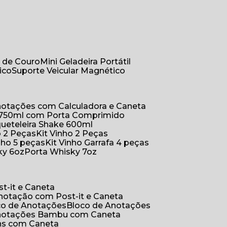
r de Couro
Mini Geladeira Portátil
ico
Suporte Veicular Magnético
Anotações com Calculadora e Caneta
a 750ml com Porta Comprimido
queteleira Shake 600ml
ho 2 Peças
Kit Vinho 2 Peças
inho 5 peças
Kit Vinho Garrafa 4 peças
ky 6oz
Porta Whisky 7oz
t-it e Caneta
Anotação com Post-it e Caneta
oco de Anotações
Bloco de Anotações
Anotações Bambu com Caneta
ins com Caneta