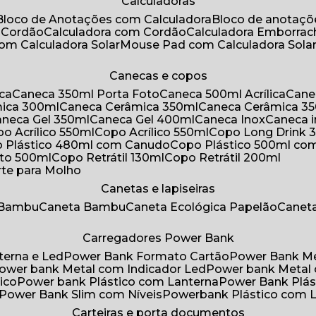
Calculadoras
Bloco de Anotações com Calculadora
Bloco de anotaç
m Cordão
Calculadora com Cordão
Calculadora Emborra
com Calculadora Solar
Mouse Pad com Calculadora Sola
Canecas e copos
ica
Caneca 350ml Porta Foto
Caneca 500ml Acrílica
Cane
mica 300ml
Caneca Cerâmica 350ml
Caneca Cerâmica 3
Caneca Gel 350ml
Caneca Gel 400ml
Caneca Inox
Caneca 
opo Acrílico 550ml
Copo Acrílico 550ml
Copo Long Drink 
o Plástico 480ml com Canudo
Copo Plástico 500ml c
oto 500ml
Copo Retrátil 130ml
Copo Retrátil 200ml
rte para Molho
Canetas e lapiseiras
 Bambu
Caneta Bambu
Caneta Ecológica Papelão
Canet
Carregadores Power Bank
terna e Led
Power Bank Formato Cartão
Power Bank M
Power bank Metal com Indicador Led
Power bank Metal
ico
Power bank Plástico com Lanterna
Power Bank Plás
Power Bank Slim com Níveis
Powerbank Plástico com 
Carteiras e porta documentos