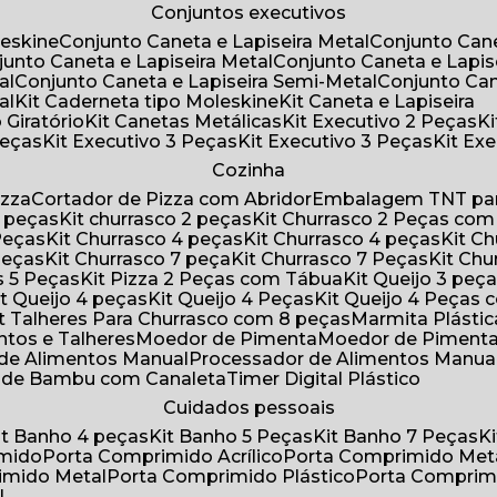
Conjuntos executivos
leskine
Conjunto Caneta e Lapiseira Metal
Conjunto Can
njunto Caneta e Lapiseira Metal
Conjunto Caneta e Lapis
al
Conjunto Caneta e Lapiseira Semi-Metal
Conjunto Ca
al
Kit Caderneta tipo Moleskine
Kit Caneta e Lapiseira
 Giratório
Kit Canetas Metálicas
Kit Executivo 2 Peças
Peças
Kit Executivo 3 Peças
Kit Executivo 3 Peças
Kit E
Cozinha
izza
Cortador de Pizza com Abridor
Embalagem TNT par
8 peças
Kit churrasco 2 peças
Kit Churrasco 2 Peças co
 Peças
Kit Churrasco 4 peças
Kit Churrasco 4 peças
Kit 
 Peças
Kit Churrasco 7 peça
Kit Churrasco 7 Peças
Kit Ch
as 5 Peças
Kit Pizza 2 Peças com Tábua
Kit Queijo 3 peç
Kit Queijo 4 peças
Kit Queijo 4 Peças
Kit Queijo 4 Peças
Kit Talheres Para Churrasco com 8 peças
Marmita Plást
ntos e Talheres
Moedor de Pimenta
Moedor de Piment
 de Alimentos Manual
Processador de Alimentos Manua
a de Bambu com Canaleta
Timer Digital Plástico
Cuidados pessoais
Kit Banho 4 peças
Kit Banho 5 Peças
Kit Banho 7 Peças
imido
Porta Comprimido Acrílico
Porta Comprimido Met
imido Metal
Porta Comprimido Plástico
Porta Comprim
l