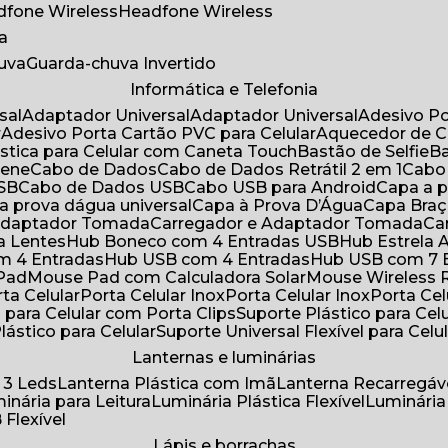
adfone Wireless
Headfone Wireless
a
huva
Guarda-chuva Invertido
Informática e Telefonia
sal
Adaptador Universal
Adaptador Universal
Adesivo P
r
Adesivo Porta Cartão PVC para Celular
Aquecedor de 
ástica para Celular com Caneta Touch
Bastão de Selfie
rene
Cabo de Dados
Cabo de Dados Retrátil 2 em 1
Cabo
USB
Cabo de Dados USB
Cabo USB para Android
Capa a
 a prova dágua universal
Capa à Prova D’Água
Capa Bra
 Adaptador Tomada
Carregador e Adaptador Tomada
C
ra Lentes
Hub Boneco com 4 Entradas USB
Hub Estrela 
m 4 Entradas
Hub USB com 4 Entradas
Hub USB com 7 
 Pad
Mouse Pad com Calculadora Solar
Mouse Wireless R
ta Celular
Porta Celular Inox
Porta Celular Inox
Porta Ce
o para Celular com Porta Clips
Suporte Plástico para Cel
Plástico para Celular
Suporte Universal Flexível para Celu
Lanternas e luminárias
 3 Leds
Lanterna Plástica com Imã
Lanterna Recarregáv
minária para Leitura
Luminária Plástica Flexível
Luminária
 Flexível
Lápis e borrachas