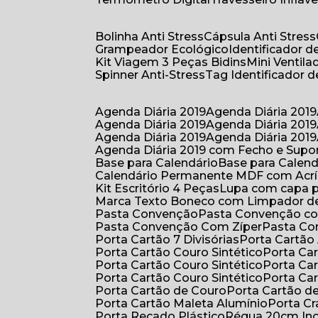
Bolinha Anti Stress
Cápsula Anti Stress
Grampeador Ecológico
Identificador 
Kit Viagem 3 Peças Bidins
Mini Venti
Spinner Anti-Stress
Tag Identificador
Agenda Diária 2019
Agenda Diária 2019
Agenda Diária 2019
Agenda Diária 2019
Agenda Diária 2019
Agenda Diária 2019
Agenda Diária 2019 com Fecho e Supo
Base para Calendário
Base para Cale
Calendário Permanente MDF com Acrí
Kit Escritório 4 Peças
Lupa com capa p
Marca Texto Boneco com Limpador de
Pasta Convenção
Pasta Convenção c
Pasta Convenção Com Zíper
Pasta C
Porta Cartão 7 Divisórias
Porta Cartão
Porta Cartão Couro Sintético
Porta Ca
Porta Cartão Couro Sintético
Porta Ca
Porta Cartão Couro Sintético
Porta Ca
Porta Cartão de Couro
Porta Cartão d
Porta Cartão Maleta Alumínio
Porta C
Porta Recado Plástico
Régua 20cm In