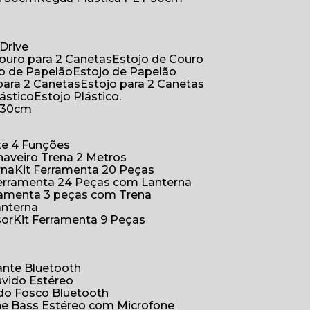
Drive
Couro para 2 Canetas
Estojo de Couro
jo de Papelão
Estojo de Papelão
 para 2 Canetas
Estojo para 2 Canetas
lástico
Estojo Plástico.
a 30cm
ete 4 Funções
Chaveiro Trena 2 Metros
rna
Kit Ferramenta 20 Peças
 Ferramenta 24 Peças com Lanterna
erramenta 3 peças com Trena
anterna
sor
Kit Ferramenta 9 Peças
hante Bluetooth
uvido Estéreo
ido Fosco Bluetooth
ne Bass Estéreo com Microfone