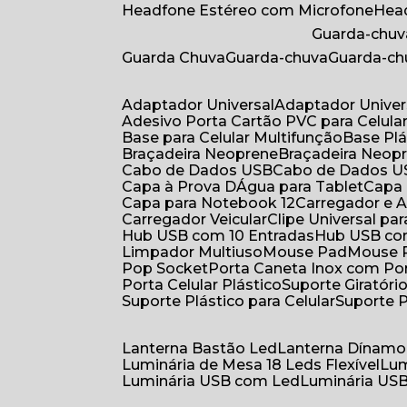
Headfone Estéreo com Microfone
He
Guarda-chuv
Guarda Chuva
Guarda-chuva
Guarda-c
Adaptador Universal
Adaptador Univer
Adesivo Porta Cartão PVC para Celula
Base para Celular Multifunção
Base Pl
Braçadeira Neoprene
Braçadeira Neop
Cabo de Dados USB
Cabo de Dados 
Capa à Prova DÁgua para Tablet
Capa
Capa para Notebook 12
Carregador e
Carregador Veicular
Clipe Universal pa
Hub USB com 10 Entradas
Hub USB co
Limpador Multiuso
Mouse Pad
Mouse
Pop Socket
Porta Caneta Inox com Por
Porta Celular Plástico
Suporte Giratóri
Suporte Plástico para Celular
Suporte 
Lanterna Bastão Led
Lanterna Dínamo
Luminária de Mesa 18 Leds Flexível
Lu
Luminária USB com Led
Luminária USB