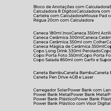
Bloco de Anotações com Calculadora
Calculadora 8 Dígitos
Calculadora co
Carteira com Calculadora
Mouse Pad 
Régua 20cm com Calculadora
Caneca 180ml Inox
Caneca 350ml Acríl
Caneca Cerâmica 300ml
Caneca Cerâ
Caneca Cerâmica 350ml com Colher
Caneca Mágica de Cerâmica 350ml
C
Copo Long Drink 330ml Perolado
Cop
Copo Porta Foto 350ml
Copo Porta F
Copo Salada 850ml com Garfo e Supo
Caneta Bambu
Caneta Bambu
Caneta
Caneta Pen Drive 4GB e Laser
Carregador Solar
Power Bank com Lan
Power Bank Metal
Power Bank Metal
Power Bank Plástico
Power Bank Plást
Power Bank Plástico com Visor Digital