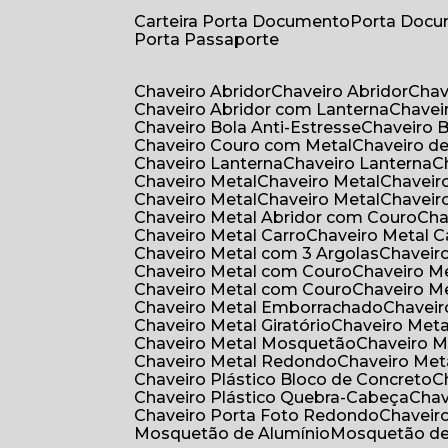
Carteira Porta Documento
Porta Doc
Porta Passaporte
Chaveiro Abridor
Chaveiro Abridor
Cha
Chaveiro Abridor com Lanterna
Chave
Chaveiro Bola Anti-Estresse
Chaveiro 
Chaveiro Couro com Metal
Chaveiro d
Chaveiro Lanterna
Chaveiro Lanterna
Chaveiro Metal
Chaveiro Metal
Chaveir
Chaveiro Metal
Chaveiro Metal
Chaveir
Chaveiro Metal Abridor com Couro
Ch
Chaveiro Metal Carro
Chaveiro Metal C
Chaveiro Metal com 3 Argolas
Chavei
Chaveiro Metal com Couro
Chaveiro 
Chaveiro Metal com Couro
Chaveiro 
Chaveiro Metal Emborrachado
Chavei
Chaveiro Metal Giratório
Chaveiro Meta
Chaveiro Metal Mosquetão
Chaveiro 
Chaveiro Metal Redondo
Chaveiro Met
Chaveiro Plástico Bloco de Concreto
Chaveiro Plástico Quebra-Cabeça
Cha
Chaveiro Porta Foto Redondo
Chaveir
Mosquetão de Alumínio
Mosquetão d