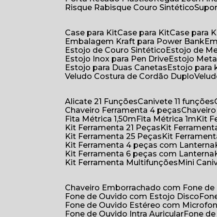
Risque Rabisque Couro Sintético
Supo
Case para Kit
Case para Kit
Case para K
Embalagem Kraft para Power Bank
E
Estojo de Couro Sintético
Estojo de M
Estojo Inox para Pen Drive
Estojo Meta
Estojo para Duas Canetas
Estojo para 
Veludo Costura de Cordão Duplo
Velu
Alicate 21 Funções
Canivete 11 funções
Chaveiro Ferramenta 4 peças
Chaveir
Fita Métrica 1,50m
Fita Métrica 1m
Kit
Kit Ferramenta 21 Peças
Kit Ferramen
Kit Ferramenta 25 Peças
Kit Ferramen
Kit Ferramenta 4 peças com Lanterna
Kit Ferramenta 6 peças com Lanterna
Kit Ferramenta Multifunções
Mini Can
Chaveiro Emborrachado com Fone de
Fone de Ouvido com Estojo Disco
Fon
Fone de Ouvido Estéreo com Microfo
Fone de Ouvido Intra Auricular
Fone de