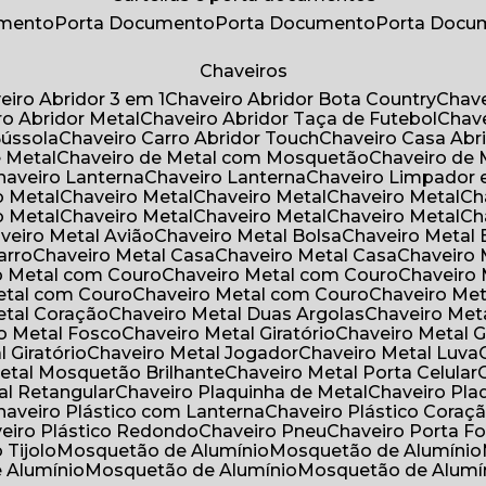
umento
Porta Documento
Porta Documento
Porta Doc
Chaveiros
veiro Abridor 3 em 1
Chaveiro Abridor Bota Country
Chav
iro Abridor Metal
Chaveiro Abridor Taça de Futebol
Chav
Bússola
Chaveiro Carro Abridor Touch
Chaveiro Casa Abr
e Metal
Chaveiro de Metal com Mosquetão
Chaveiro de 
Chaveiro Lanterna
Chaveiro Lanterna
Chaveiro Limpador 
o Metal
Chaveiro Metal
Chaveiro Metal
Chaveiro Metal
C
o Metal
Chaveiro Metal
Chaveiro Metal
Chaveiro Metal
C
aveiro Metal Avião
Chaveiro Metal Bolsa
Chaveiro Metal 
arro
Chaveiro Metal Casa
Chaveiro Metal Casa
Chaveiro
ro Metal com Couro
Chaveiro Metal com Couro
Chaveir
Metal com Couro
Chaveiro Metal com Couro
Chaveiro Me
Metal Coração
Chaveiro Metal Duas Argolas
Chaveiro Me
ro Metal Fosco
Chaveiro Metal Giratório
Chaveiro Metal G
l Giratório
Chaveiro Metal Jogador
Chaveiro Metal Luva
Metal Mosquetão Brilhante
Chaveiro Metal Porta Celular
al Retangular
Chaveiro Plaquinha de Metal
Chaveiro Pl
Chaveiro Plástico com Lanterna
Chaveiro Plástico Coraç
veiro Plástico Redondo
Chaveiro Pneu
Chaveiro Porta F
o Tijolo
Mosquetão de Alumínio
Mosquetão de Alumínio
e Alumínio
Mosquetão de Alumínio
Mosquetão de Alumí