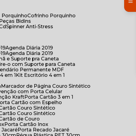
co Porquinho
Cofrinho Porquinho
 Peças Bidins
 Cd
Spinner Anti-Stress
019
Agenda Diária 2019
019
Agenda Diária 2019
mã e Suporte pra Caneta
ire-o com Suporte para Caneta
alendário Permanente MDF
o 4 em 1
Kit Escritório 4 em 1
a
Marcador de Página Couro Sintético
venção com Porta Celular
nção Kraft
Porta Cartão 3 em 1
Porta Cartão com Espelho
 Cartão Couro Sintético
 Cartão Couro Sintético
 Cartão de Couro
ox
Porta Cartão Inox
o Jacaré
Porta Recado Jacaré
ca 30cm
Régua Plástica PET 30cm