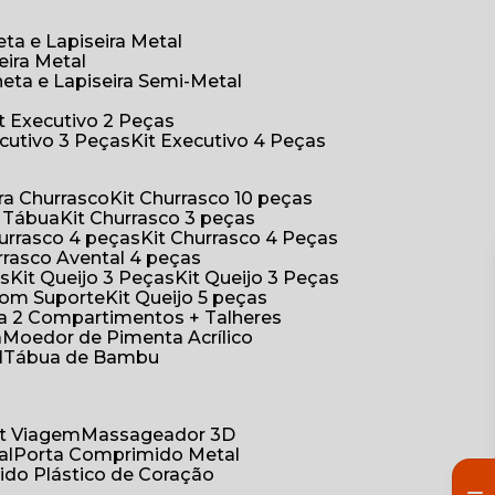
eta e Lapiseira Metal
eira Metal
neta e Lapiseira Semi-Metal
Kit Executivo 2 Peças
xecutivo 3 Peças
Kit Executivo 4 Peças
a Churrasco
Kit Churrasco 10 peças
m Tábua
Kit Churrasco 3 peças
Churrasco 4 peças
Kit Churrasco 4 Peças
urrasco Avental 4 peças
as
Kit Queijo 3 Peças
Kit Queijo 3 Peças
 com Suporte
Kit Queijo 5 peças
ica 2 Compartimentos + Talheres
a
Moedor de Pimenta Acrílico
l
Tábua de Bambu
Kit Viagem
Massageador 3D
al
Porta Comprimido Metal
ido Plástico de Coração