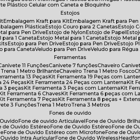
rte Plástico Celular com Caneta e Bloquinho
Estojos
it
Embalagem Kraft para Kit
Embalagem Kraft para Pen 
mbalagem Plástica
Estojo Couro para 2 Canetas
Estojo 
etal para Pen Drive
Estojo de Nylon
Estojo de Papel
Esto
l para 1 Caneta
Estojo Metal para 1 Caneta
Estojo Metal
kits
Estojo para Pen Drive
Estojo para Pen Drive
Estojo P
do para Caneta
Veludo para Pen Drive
Veludo para Régu
Ferramentas
Canivete 11 Funções
Canivete 7 funções
Chaveiro Caniv
o Trena 1 Metro Brilhante
Chaveiro Trena 1 Metro Fosco
 Ferramenta 13 Peças
Kit Ferramenta 19 Peças com Lante
ta 24 Peças
Kit Ferramenta 24 Peças com Lanterna
Kit
ta 3 peças
Kit Ferramenta 3 Peças com Lanterna
Kit F
Kit Ferramenta 6 Chaves
Kit Ferramenta 6 peças com L
Kit Ferramenta 7 Peças
Kit Ferramenta 8 peças + Exten
ivete 3 Funções
Trena 1 Metro
Trena 3 Metros
Fones de ouvido
 Ouvido
Fone de ouvido Articulavel
Fone de Ouvido Bril
e de Ouvido Estéreo
Fone de Ouvido Estéreo
Fone de O
ne
Fone de Ouvido Estéreo com Microfone
Fone de Ouv
 Ouvido Intra Auricular
Fone de Ouvido Wireless
Headfo