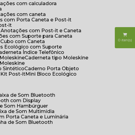
otações com calculadora
a
otações com caneta
s com Porta Caneta e Post-it
st-it
e Anotações com Post-it e Caneta
ções com Suporte para Caneta
0
iten(s)
s Cubo com Caneta
es Ecológico com Suporte
Caderneta Índice Telefônico
 Moleskine
Caderneta tipo Moleskine
 Moleskine
 Sintético
Caderno Porta Objeto
o
Kit Post-it
Mini Bloco Ecológico
Caixa de Som Bluetooth
ooth com Display
 de Som Hambúrguer
aixa de Som Multimídia
om Porta Caneta e Luminária
inha de Som Bluetooth