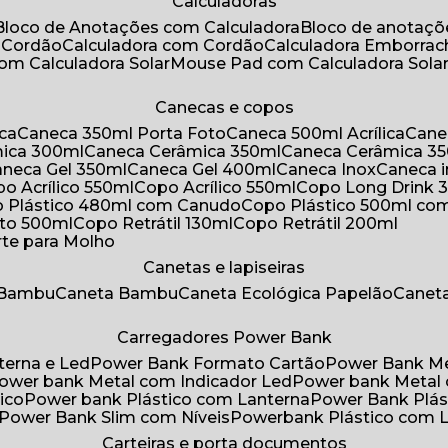
Calculadoras
Bloco de Anotações com Calculadora
Bloco de anotaç
m Cordão
Calculadora com Cordão
Calculadora Emborra
com Calculadora Solar
Mouse Pad com Calculadora Sola
Canecas e copos
ica
Caneca 350ml Porta Foto
Caneca 500ml Acrílica
Cane
mica 300ml
Caneca Cerâmica 350ml
Caneca Cerâmica 3
Caneca Gel 350ml
Caneca Gel 400ml
Caneca Inox
Caneca 
opo Acrílico 550ml
Copo Acrílico 550ml
Copo Long Drink 
o Plástico 480ml com Canudo
Copo Plástico 500ml c
oto 500ml
Copo Retrátil 130ml
Copo Retrátil 200ml
rte para Molho
Canetas e lapiseiras
 Bambu
Caneta Bambu
Caneta Ecológica Papelão
Canet
Carregadores Power Bank
terna e Led
Power Bank Formato Cartão
Power Bank M
Power bank Metal com Indicador Led
Power bank Metal
ico
Power bank Plástico com Lanterna
Power Bank Plás
Power Bank Slim com Níveis
Powerbank Plástico com 
Carteiras e porta documentos