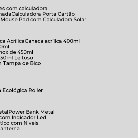
ões com calculadora
chada
Calculadora Porta Cartão
r
Mouse Pad com Calculadora Solar
ca Acrílica
Caneca acrílica 400ml
50ml
inox de 450ml
330ml Leitoso
om Tampa de Bico
a Ecológica Roller
etal
Power Bank Metal
 com Indicador Led
tico com Níveis
Lanterna