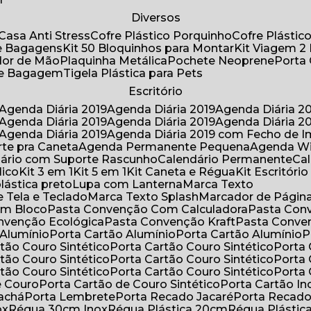
Diversos
Casa Anti Stress
Cofre Plástico Porquinho
Cofre Plásti
de Bagagens
Kit 50 Bloquinhos para Montar
Kit Viagem 2
lador de Mão
Plaquinha Metálica
Pochete Neoprene
Porta
 de Bagagem
Tigela Plástica para Pets
Escritório
Agenda Diária 2019
Agenda Diária 2019
Agenda Diária 2
Agenda Diária 2019
Agenda Diária 2019
Agenda Diária 2
Agenda Diária 2019
Agenda Diária 2019 com Fecho de I
rte pra Caneta
Agenda Permanente Pequena
Agenda W
ndário com Suporte Rascunho
Calendário Permanente
C
lico
Kit 3 em 1
Kit 5 em 1
Kit Caneta e Régua
Kit Escritóri
lástica preto
Lupa com Lanterna
Marca Texto
 Tela e Teclado
Marca Texto Splash
Marcador de Págin
om Bloco
Pasta Convenção Com Calculadora
Pasta Con
onvenção Ecológica
Pasta Convenção Kraft
Pasta Conve
 Alumínio
Porta Cartão Alumínio
Porta Cartão Alumínio
rtão Couro Sintético
Porta Cartão Couro Sintético
Porta
rtão Couro Sintético
Porta Cartão Couro Sintético
Porta
rtão Couro Sintético
Porta Cartão Couro Sintético
Porta
e Couro
Porta Cartão de Couro Sintético
Porta Cartão In
rachá
Porta Lembrete
Porta Recado Jacaré
Porta Recad
ox
Régua 30cm Inox
Régua Plástica 20cm
Régua Plásti