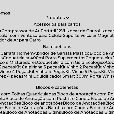
somos
Produtos
Acessórios para carros
r
Compressor de Ar Portátil 12V
Lixocar de Couro
Lixoca
icular com Ventosa para Celular
Suporte Veicular Magnét
ador de Ar para Carro
Bar e bebidas
de Garrafa Homem
Abridor de Garrafa Plástico
Bloco de 
os
Coqueteleira 400ml Porta Suplementos
Coqueteleir
ico e Misturadores
Coqueteleira com Gelo Ecológico
Co
 3 peças
Kit Caipirinha 3 peças
Kit Vinho 2 Peças
Kit Vin
t Vinho 4 Peças
Kit Vinho 4 Peças
Kit Vinho 5 Peças
Kit V
drez 4 peças
Mini Liquidificador Smart 380ml
Porta Whis
Blocos e cadernetas
o com Folhas Quadriculadas
Bloco de Anotação com Pos
eta
Bloco de Anotação com Post-it e Caneta
Bloco de 
 Anotações
Bloco de anotações
Bloco de Anotações
Bl
ões
Bloco de Anotações Bambu com Caneta
Bloco de 
eta
Bloco de Anotações Bidins
Bloco de Anotações Bid