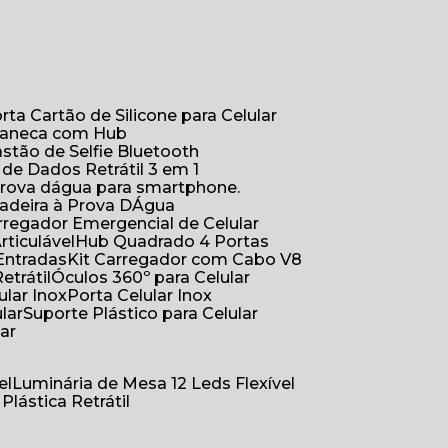
orta Cartão de Silicone para Celular
Caneca com Hub
Bastão de Selfie Bluetooth
 de Dados Retrátil 3 em 1
 prova dágua para smartphone.
çadeira à Prova DÁgua
arregador Emergencial de Celular
Articulável
Hub Quadrado 4 Portas
Entradas
Kit Carregador com Cabo V8
etrátil
Óculos 360º para Celular
lular Inox
Porta Celular Inox
ular
Suporte Plástico para Celular
lar
el
Luminária de Mesa 12 Leds Flexível
 Plástica Retrátil