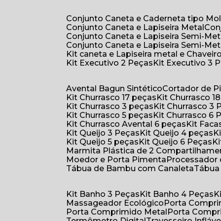
Conjunto Caneta e Caderneta tipo Mo
Conjunto Caneta e Lapiseira Metal
Co
Conjunto Caneta e Lapiseira Semi-Met
Conjunto Caneta e Lapiseira Semi-Met
Kit caneta e Lapiseira metal e Chaveiro
Kit Executivo 2 Peças
Kit Executivo 3 
Avental Bagun Sintético
Cortador de P
Kit Churrasco 17 peças
Kit Churrasco 1
Kit Churrasco 3 peças
Kit Churrasco 3
Kit Churrasco 5 peças
Kit Churrasco 6
Kit Churrasco Avental 6 peças
Kit Fac
Kit Queijo 3 Peças
Kit Queijo 4 peças
Kit Queijo 5 peças
Kit Queijo 6 Peças
Marmita Plástica de 2 Compartilhame
Moedor e Porta Pimenta
Processador
Tábua de Bambu com Canaleta
Tábu
Kit Banho 3 Peças
Kit Banho 4 Peças
Massageador Ecológico
Porta Compr
Porta Comprimido Metal
Porta Compr
Termômetro Digital
Travesseiro Infláve