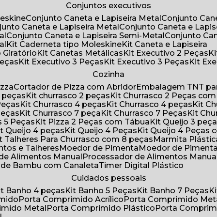
Conjuntos executivos
leskine
Conjunto Caneta e Lapiseira Metal
Conjunto Can
njunto Caneta e Lapiseira Metal
Conjunto Caneta e Lapis
al
Conjunto Caneta e Lapiseira Semi-Metal
Conjunto Ca
al
Kit Caderneta tipo Moleskine
Kit Caneta e Lapiseira
 Giratório
Kit Canetas Metálicas
Kit Executivo 2 Peças
Peças
Kit Executivo 3 Peças
Kit Executivo 3 Peças
Kit E
Cozinha
izza
Cortador de Pizza com Abridor
Embalagem TNT par
8 peças
Kit churrasco 2 peças
Kit Churrasco 2 Peças co
 Peças
Kit Churrasco 4 peças
Kit Churrasco 4 peças
Kit 
 Peças
Kit Churrasco 7 peça
Kit Churrasco 7 Peças
Kit Ch
as 5 Peças
Kit Pizza 2 Peças com Tábua
Kit Queijo 3 peç
Kit Queijo 4 peças
Kit Queijo 4 Peças
Kit Queijo 4 Peças
Kit Talheres Para Churrasco com 8 peças
Marmita Plást
ntos e Talheres
Moedor de Pimenta
Moedor de Piment
 de Alimentos Manual
Processador de Alimentos Manua
a de Bambu com Canaleta
Timer Digital Plástico
Cuidados pessoais
Kit Banho 4 peças
Kit Banho 5 Peças
Kit Banho 7 Peças
imido
Porta Comprimido Acrílico
Porta Comprimido Met
imido Metal
Porta Comprimido Plástico
Porta Comprim
l