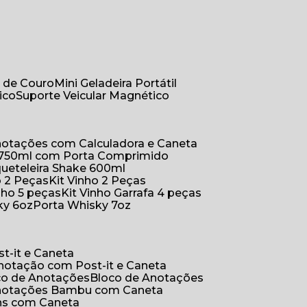
r de Couro
Mini Geladeira Portátil
ico
Suporte Veicular Magnético
Anotações com Calculadora e Caneta
a 750ml com Porta Comprimido
queteleira Shake 600ml
ho 2 Peças
Kit Vinho 2 Peças
inho 5 peças
Kit Vinho Garrafa 4 peças
ky 6oz
Porta Whisky 7oz
t-it e Caneta
Anotação com Post-it e Caneta
oco de Anotações
Bloco de Anotações
Anotações Bambu com Caneta
ins com Caneta