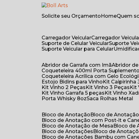
Solicite seu Orçamento
Home
Quem 
Carregador Veicular
Carregador Veicula
Suporte de Celular Veicular
Suporte Ve
Suporte Veicular para Celular
Umidific
Abridor de Garrafa com Imã
Abridor 
Coqueteleira 400ml Porta Suplement
Coqueteleira Acrílica com Gelo Ecológ
Estojo Bidins para Vinho
Kit Caipirinha
Kit Vinho 2 Peças
Kit Vinho 3 Peças
Ki
Kit Vinho Garrafa 5 peças
Kit Vinho Xa
Porta Whisky 8oz
Saca Rolhas Metal
Bloco de Anotação
Bloco de Anotaçã
Bloco de Anotação com Post-it e Can
Bloco de Anotação de Mesa
Bloco de
Bloco de Anotações
Bloco de Anotaç
Bloco de Anotações Bambu com Can