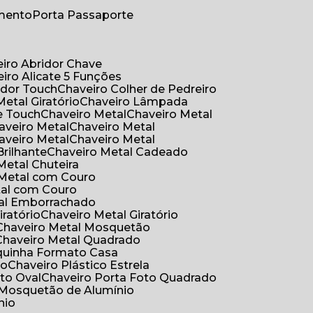
umento
Porta Passaporte
eiro Abridor Chave
eiro Alicate 5 Funções
idor Touch
Chaveiro Colher de Pedreiro
Metal Giratório
Chaveiro Lâmpada
e Touch
Chaveiro Metal
Chaveiro Metal
haveiro Metal
Chaveiro Metal
haveiro Metal
Chaveiro Metal
Brilhante
Chaveiro Metal Cadeado
 Metal Chuteira
o Metal com Couro
tal com Couro
tal Emborrachado
iratório
Chaveiro Metal Giratório
Chaveiro Metal Mosquetão
Chaveiro Metal Quadrado
aquinha Formato Casa
ão
Chaveiro Plástico Estrela
oto Oval
Chaveiro Porta Foto Quadrado
Mosquetão de Alumínio
nio