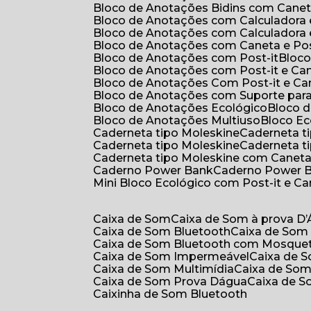
Bloco de Anotações Bidins com Cane
Bloco de Anotações com Calculadora
Bloco de Anotações com Calculadora
Bloco de Anotações com Caneta e Pos
Bloco de Anotações com Post-it
Bloc
Bloco de Anotações com Post-it e Ca
Bloco de Anotações Com Post-it e Ca
Bloco de Anotações com Suporte par
Bloco de Anotações Ecológico
Bloco
Bloco de Anotações Multiuso
Bloco E
Caderneta tipo Moleskine
Caderneta 
Caderneta tipo Moleskine
Caderneta 
Caderneta tipo Moleskine com Canet
Caderno Power Bank
Caderno Power 
Mini Bloco Ecológico com Post-it e C
Caixa de Som
Caixa de Som à prova D
Caixa de Som Bluetooth
Caixa de Som
Caixa de Som Bluetooth com Mosque
Caixa de Som Impermeável
Caixa de
Caixa de Som Multimídia
Caixa de So
Caixa de Som Prova Dágua
Caixa de 
Caixinha de Som Bluetooth