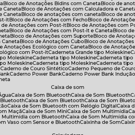
ta
Bloco de Anotações Bidins com Caneta
Bloco de an
 e Caneta
Bloco de Anotações com Calculadora e Canet
 e Caneta
Bloco de anotações com caneta
Bloco de an
t-it
Bloco de Anotações com Fecho
Bloco de Anotaçõe
o de Anotações com Post-it
Bloco de Anotações com Po
neta
Bloco de Anotações com Post-it e Caneta
Bloco d
neta
Bloco de Anotações com Suporte
Bloco de Anota
a Caneta
Bloco de Anotações Cubo
Bloco de Anotaçõe
 de Anotações Ecológico com Caneta
Bloco de Anotaçõ
cológico com Post-it
Caderneta Grande tipo Moleskine
tipo Moleskine
Caderneta tipo Moleskine
Caderneta tipo
tipo Moleskine
Caderneta tipo Moleskine
Caderneta tipo
a
Caderno de Couro Sintético
Caderno Pequeno de Couro
Bank
Caderno Power Bank
Caderno Power Bank Induçã
aneta
Caixa de som
’Água
Caixa de Som Bluetooth
Caixa de Som Bluetooth
 Bluetooth
Caixa de Som Bluetooth
Caixa de Som Bluet
tão
Caixa de Som Bluetooth com Relógio Digital
Caixa
 Som Maçã
Caixa de Som Mini
Caixa de Som Multimídia
C
m Multimídia com Bluetooth
Caixa de Som Multimídia c
Som Vaso com Sensor e Bluetooth
Caixinha de Som
Caix