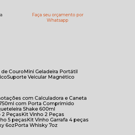
ra
Faça seu orçamento por
Whatsapp
r de Couro
Mini Geladeira Portátil
ico
Suporte Veicular Magnético
Anotações com Calculadora e Caneta
a 750ml com Porta Comprimido
queteleira Shake 600ml
ho 2 Peças
Kit Vinho 2 Peças
inho 5 peças
Kit Vinho Garrafa 4 peças
ky 6oz
Porta Whisky 7oz