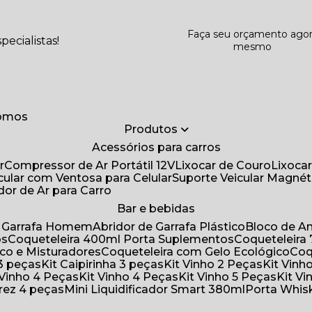
Faça seu orçamento ago
ecialistas!
mesmo
somos
Produtos
Acessórios para carros
r
Compressor de Ar Portátil 12V
Lixocar de Couro
Lixoca
icular com Ventosa para Celular
Suporte Veicular Magnét
ador de Ar para Carro
Bar e bebidas
de Garrafa Homem
Abridor de Garrafa Plástico
Bloco de 
os
Coqueteleira 400ml Porta Suplementos
Coqueteleir
ico e Misturadores
Coqueteleira com Gelo Ecológico
Co
 3 peças
Kit Caipirinha 3 peças
Kit Vinho 2 Peças
Kit Vin
t Vinho 4 Peças
Kit Vinho 4 Peças
Kit Vinho 5 Peças
Kit V
drez 4 peças
Mini Liquidificador Smart 380ml
Porta Whis