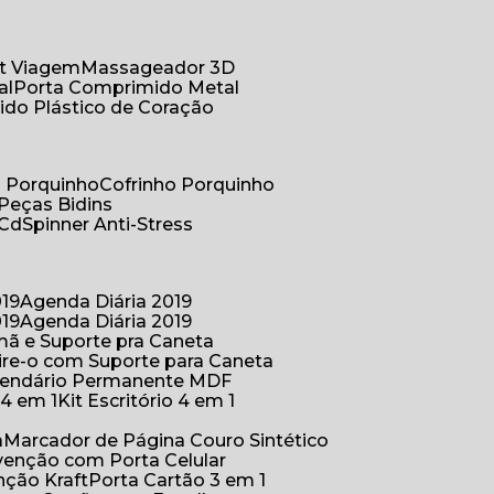
Kit Viagem
Massageador 3D
al
Porta Comprimido Metal
ido Plástico de Coração
co Porquinho
Cofrinho Porquinho
 Peças Bidins
 Cd
Spinner Anti-Stress
019
Agenda Diária 2019
019
Agenda Diária 2019
mã e Suporte pra Caneta
ire-o com Suporte para Caneta
alendário Permanente MDF
o 4 em 1
Kit Escritório 4 em 1
a
Marcador de Página Couro Sintético
venção com Porta Celular
nção Kraft
Porta Cartão 3 em 1