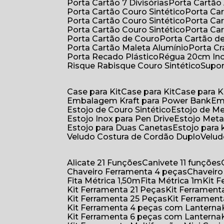
Porta Cartão 7 Divisórias
Porta Cartão
Porta Cartão Couro Sintético
Porta Ca
Porta Cartão Couro Sintético
Porta Ca
Porta Cartão Couro Sintético
Porta Ca
Porta Cartão de Couro
Porta Cartão d
Porta Cartão Maleta Alumínio
Porta C
Porta Recado Plástico
Régua 20cm In
Risque Rabisque Couro Sintético
Supo
Case para Kit
Case para Kit
Case para K
Embalagem Kraft para Power Bank
E
Estojo de Couro Sintético
Estojo de M
Estojo Inox para Pen Drive
Estojo Meta
Estojo para Duas Canetas
Estojo para 
Veludo Costura de Cordão Duplo
Velu
Alicate 21 Funções
Canivete 11 funções
Chaveiro Ferramenta 4 peças
Chaveir
Fita Métrica 1,50m
Fita Métrica 1m
Kit
Kit Ferramenta 21 Peças
Kit Ferramen
Kit Ferramenta 25 Peças
Kit Ferramen
Kit Ferramenta 4 peças com Lanterna
Kit Ferramenta 6 peças com Lanterna