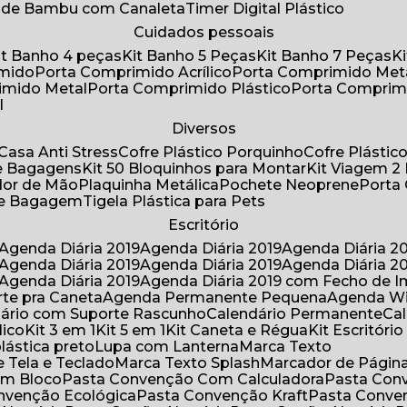
a de Bambu com Canaleta
Timer Digital Plástico
Cuidados pessoais
Kit Banho 4 peças
Kit Banho 5 Peças
Kit Banho 7 Peças
imido
Porta Comprimido Acrílico
Porta Comprimido Met
imido Metal
Porta Comprimido Plástico
Porta Comprim
l
Diversos
Casa Anti Stress
Cofre Plástico Porquinho
Cofre Plásti
de Bagagens
Kit 50 Bloquinhos para Montar
Kit Viagem 2
lador de Mão
Plaquinha Metálica
Pochete Neoprene
Porta
 de Bagagem
Tigela Plástica para Pets
Escritório
Agenda Diária 2019
Agenda Diária 2019
Agenda Diária 2
Agenda Diária 2019
Agenda Diária 2019
Agenda Diária 2
Agenda Diária 2019
Agenda Diária 2019 com Fecho de I
rte pra Caneta
Agenda Permanente Pequena
Agenda W
ndário com Suporte Rascunho
Calendário Permanente
C
lico
Kit 3 em 1
Kit 5 em 1
Kit Caneta e Régua
Kit Escritóri
lástica preto
Lupa com Lanterna
Marca Texto
 Tela e Teclado
Marca Texto Splash
Marcador de Págin
om Bloco
Pasta Convenção Com Calculadora
Pasta Con
onvenção Ecológica
Pasta Convenção Kraft
Pasta Conve