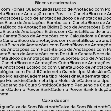
Blocos e cadernetas
o com Folhas Quadriculadas
Bloco de Anotação com Pos
eta
Bloco de Anotação com Post-it e Caneta
Bloco de 
 Anotações
Bloco de anotações
Bloco de Anotações
Bl
ões
Bloco de Anotações Bambu com Caneta
Bloco de 
eta
Bloco de Anotações Bidins
Bloco de Anotações Bid
ta
Bloco de Anotações Bidins com Caneta
Bloco de an
 e Caneta
Bloco de Anotações com Calculadora e Canet
 e Caneta
Bloco de anotações com caneta
Bloco de an
t-it
Bloco de Anotações com Fecho
Bloco de Anotaçõe
o de Anotações com Post-it
Bloco de Anotações com Po
neta
Bloco de Anotações com Post-it e Caneta
Bloco d
neta
Bloco de Anotações com Suporte
Bloco de Anota
a Caneta
Bloco de Anotações Cubo
Bloco de Anotaçõe
 de Anotações Ecológico com Caneta
Bloco de Anotaçõ
cológico com Post-it
Caderneta Grande tipo Moleskine
tipo Moleskine
Caderneta tipo Moleskine
Caderneta tipo
tipo Moleskine
Caderneta tipo Moleskine
Caderneta tipo
a
Caderno de Couro Sintético
Caderno Pequeno de Couro
Bank
Caderno Power Bank
Caderno Power Bank Induçã
aneta
Caixa de som
’Água
Caixa de Som Bluetooth
Caixa de Som Bluetooth