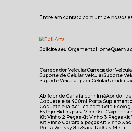
Entre em contato com um de nossos esp
Solicite seu Orçamento
Home
Quem 
Carregador Veicular
Carregador Veicula
Suporte de Celular Veicular
Suporte Ve
Suporte Veicular para Celular
Umidific
Abridor de Garrafa com Imã
Abridor 
Coqueteleira 400ml Porta Suplement
Coqueteleira Acrílica com Gelo Ecológ
Estojo Bidins para Vinho
Kit Caipirinha
Kit Vinho 2 Peças
Kit Vinho 3 Peças
Ki
Kit Vinho Garrafa 5 peças
Kit Vinho Xa
Porta Whisky 8oz
Saca Rolhas Metal