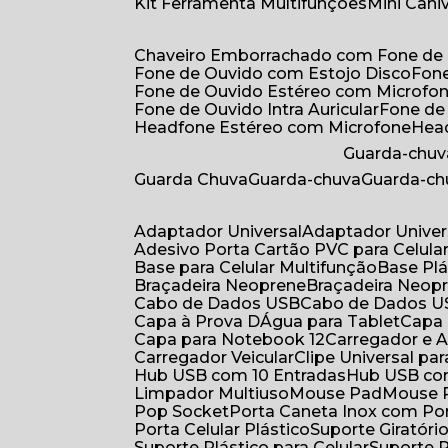
Kit Ferramenta Multifunções
Mini Can
Chaveiro Emborrachado com Fone de
Fone de Ouvido com Estojo Disco
Fon
Fone de Ouvido Estéreo com Microfo
Fone de Ouvido Intra Auricular
Fone de
Headfone Estéreo com Microfone
He
Guarda-chuv
Guarda Chuva
Guarda-chuva
Guarda-c
Adaptador Universal
Adaptador Univer
Adesivo Porta Cartão PVC para Celula
Base para Celular Multifunção
Base Pl
Braçadeira Neoprene
Braçadeira Neop
Cabo de Dados USB
Cabo de Dados 
Capa à Prova DÁgua para Tablet
Capa
Capa para Notebook 12
Carregador e
Carregador Veicular
Clipe Universal pa
Hub USB com 10 Entradas
Hub USB co
Limpador Multiuso
Mouse Pad
Mouse
Pop Socket
Porta Caneta Inox com Por
Porta Celular Plástico
Suporte Giratóri
Suporte Plástico para Celular
Suporte 