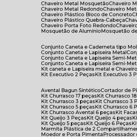
Chaveiro Metal Mosquetão
Chaveiro 
Chaveiro Metal Redondo
Chaveiro Met
Chaveiro Plástico Bloco de Concreto
Chaveiro Plástico Quebra-Cabeça
Cha
Chaveiro Porta Foto Redondo
Chaveir
Mosquetão de Alumínio
Mosquetão d
Conjunto Caneta e Caderneta tipo Mo
Conjunto Caneta e Lapiseira Metal
Co
Conjunto Caneta e Lapiseira Semi-Met
Conjunto Caneta e Lapiseira Semi-Met
Kit caneta e Lapiseira metal e Chaveiro
Kit Executivo 2 Peças
Kit Executivo 3 
Avental Bagun Sintético
Cortador de P
Kit Churrasco 17 peças
Kit Churrasco 1
Kit Churrasco 3 peças
Kit Churrasco 3
Kit Churrasco 5 peças
Kit Churrasco 6
Kit Churrasco Avental 6 peças
Kit Fac
Kit Queijo 3 Peças
Kit Queijo 4 peças
Kit Queijo 5 peças
Kit Queijo 6 Peças
Marmita Plástica de 2 Compartilhame
Moedor e Porta Pimenta
Processador