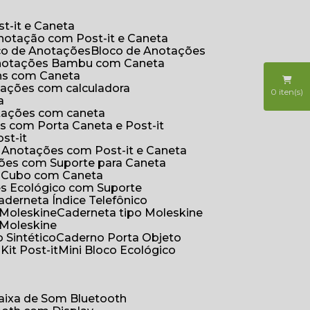
t-it e Caneta
Anotação com Post-it e Caneta
oco de Anotações
Bloco de Anotações
Anotações Bambu com Caneta
ins com Caneta
otações com calculadora
0
iten(s)
a
otações com caneta
s com Porta Caneta e Post-it
st-it
e Anotações com Post-it e Caneta
ções com Suporte para Caneta
s Cubo com Caneta
es Ecológico com Suporte
Caderneta Índice Telefônico
 Moleskine
Caderneta tipo Moleskine
 Moleskine
 Sintético
Caderno Porta Objeto
o
Kit Post-it
Mini Bloco Ecológico
Caixa de Som Bluetooth