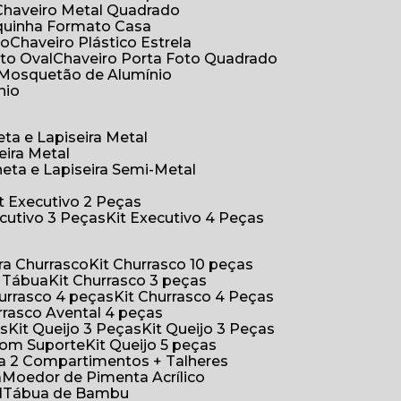
Chaveiro Metal Quadrado
aquinha Formato Casa
ão
Chaveiro Plástico Estrela
oto Oval
Chaveiro Porta Foto Quadrado
Mosquetão de Alumínio
nio
eta e Lapiseira Metal
eira Metal
neta e Lapiseira Semi-Metal
Kit Executivo 2 Peças
xecutivo 3 Peças
Kit Executivo 4 Peças
a Churrasco
Kit Churrasco 10 peças
m Tábua
Kit Churrasco 3 peças
Churrasco 4 peças
Kit Churrasco 4 Peças
urrasco Avental 4 peças
as
Kit Queijo 3 Peças
Kit Queijo 3 Peças
 com Suporte
Kit Queijo 5 peças
ica 2 Compartimentos + Talheres
a
Moedor de Pimenta Acrílico
l
Tábua de Bambu