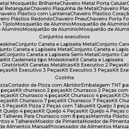
Metal Mosquetão Brilhante
Chaveiro Metal Porta Celular
al Retangular
Chaveiro Plaquinha de Metal
Chaveiro Pl
Chaveiro Plástico com Lanterna
Chaveiro Plástico Coraç
veiro Plástico Redondo
Chaveiro Pneu
Chaveiro Porta F
o Tijolo
Mosquetão de Alumínio
Mosquetão de Alumínio
e Alumínio
Mosquetão de Alumínio
Mosquetão de Alumí
Conjuntos executivos
leskine
Conjunto Caneta e Lapiseira Metal
Conjunto Can
njunto Caneta e Lapiseira Metal
Conjunto Caneta e Lapis
al
Conjunto Caneta e Lapiseira Semi-Metal
Conjunto Ca
al
Kit Caderneta tipo Moleskine
Kit Caneta e Lapiseira
 Giratório
Kit Canetas Metálicas
Kit Executivo 2 Peças
Peças
Kit Executivo 3 Peças
Kit Executivo 3 Peças
Kit E
Cozinha
izza
Cortador de Pizza com Abridor
Embalagem TNT par
8 peças
Kit churrasco 2 peças
Kit Churrasco 2 Peças co
 Peças
Kit Churrasco 4 peças
Kit Churrasco 4 peças
Kit 
 Peças
Kit Churrasco 7 peça
Kit Churrasco 7 Peças
Kit Ch
as 5 Peças
Kit Pizza 2 Peças com Tábua
Kit Queijo 3 peç
Kit Queijo 4 peças
Kit Queijo 4 Peças
Kit Queijo 4 Peças
Kit Talheres Para Churrasco com 8 peças
Marmita Plást
ntos e Talheres
Moedor de Pimenta
Moedor de Piment
 de Alimentos Manual
Processador de Alimentos Manua