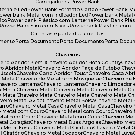
Carregadores Power Bank
terna e Led
Power Bank Formato Cartão
Power Bank M
Power bank Metal com Indicador Led
Power bank Metal
ico
Power bank Plástico com Lanterna
Power Bank Plás
Power Bank Slim com Níveis
Powerbank Plástico com 
Carteiras e porta documentos
umento
Porta Documento
Porta Documento
Porta Doc
Chaveiros
veiro Abridor 3 em 1
Chaveiro Abridor Bota Country
Chav
iro Abridor Metal
Chaveiro Abridor Taça de Futebol
Chav
Bússola
Chaveiro Carro Abridor Touch
Chaveiro Casa Abr
e Metal
Chaveiro de Metal com Mosquetão
Chaveiro de 
Chaveiro Lanterna
Chaveiro Lanterna
Chaveiro Limpador 
o Metal
Chaveiro Metal
Chaveiro Metal
Chaveiro Metal
C
o Metal
Chaveiro Metal
Chaveiro Metal
Chaveiro Metal
C
aveiro Metal Avião
Chaveiro Metal Bolsa
Chaveiro Metal 
arro
Chaveiro Metal Casa
Chaveiro Metal Casa
Chaveiro
ro Metal com Couro
Chaveiro Metal com Couro
Chaveir
Metal com Couro
Chaveiro Metal com Couro
Chaveiro Me
Metal Coração
Chaveiro Metal Duas Argolas
Chaveiro Me
ro Metal Fosco
Chaveiro Metal Giratório
Chaveiro Metal G
l Giratório
Chaveiro Metal Jogador
Chaveiro Metal Luva