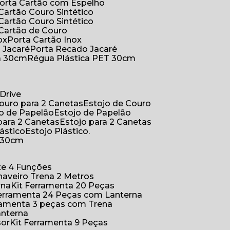
Porta Cartão com Espelho
 Cartão Couro Sintético
 Cartão Couro Sintético
 Cartão de Couro
ox
Porta Cartão Inox
o Jacaré
Porta Recado Jacaré
ca 30cm
Régua Plástica PET 30cm
Drive
Couro para 2 Canetas
Estojo de Couro
jo de Papelão
Estojo de Papelão
 para 2 Canetas
Estojo para 2 Canetas
lástico
Estojo Plástico.
a 30cm
ete 4 Funções
Chaveiro Trena 2 Metros
rna
Kit Ferramenta 20 Peças
 Ferramenta 24 Peças com Lanterna
erramenta 3 peças com Trena
anterna
sor
Kit Ferramenta 9 Peças