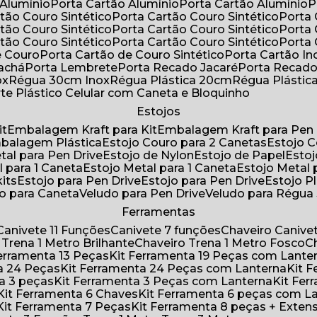
 Alumínio
Porta Cartão Alumínio
Porta Cartão Alumínio
rtão Couro Sintético
Porta Cartão Couro Sintético
Porta
rtão Couro Sintético
Porta Cartão Couro Sintético
Porta
rtão Couro Sintético
Porta Cartão Couro Sintético
Porta
e Couro
Porta Cartão de Couro Sintético
Porta Cartão In
rachá
Porta Lembrete
Porta Recado Jacaré
Porta Recad
ox
Régua 30cm Inox
Régua Plástica 20cm
Régua Plásti
rte Plástico Celular com Caneta e Bloquinho
Estojos
it
Embalagem Kraft para Kit
Embalagem Kraft para Pen 
mbalagem Plástica
Estojo Couro para 2 Canetas
Estojo 
etal para Pen Drive
Estojo de Nylon
Estojo de Papel
Esto
l para 1 Caneta
Estojo Metal para 1 Caneta
Estojo Metal
kits
Estojo para Pen Drive
Estojo para Pen Drive
Estojo P
do para Caneta
Veludo para Pen Drive
Veludo para Régu
Ferramentas
Canivete 11 Funções
Canivete 7 funções
Chaveiro Caniv
o Trena 1 Metro Brilhante
Chaveiro Trena 1 Metro Fosco
 Ferramenta 13 Peças
Kit Ferramenta 19 Peças com Lante
ta 24 Peças
Kit Ferramenta 24 Peças com Lanterna
Kit
ta 3 peças
Kit Ferramenta 3 Peças com Lanterna
Kit F
Kit Ferramenta 6 Chaves
Kit Ferramenta 6 peças com L
Kit Ferramenta 7 Peças
Kit Ferramenta 8 peças + Exten