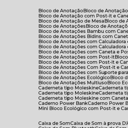
Bloco de Anotação
Bloco de Anotaçã
Bloco de Anotação com Post-it e Can
Bloco de Anotação de Mesa
Bloco de
Bloco de Anotações
Bloco de Anotaç
Bloco de Anotações Bambu com Can
Bloco de Anotações Bidins com Cane
Bloco de Anotações com Calculadora
Bloco de Anotações com Calculadora
Bloco de Anotações com Caneta e Pos
Bloco de Anotações com Post-it
Bloc
Bloco de Anotações com Post-it e Ca
Bloco de Anotações Com Post-it e Ca
Bloco de Anotações com Suporte par
Bloco de Anotações Ecológico
Bloco
Bloco de Anotações Multiuso
Bloco E
Caderneta tipo Moleskine
Caderneta 
Caderneta tipo Moleskine
Caderneta 
Caderneta tipo Moleskine com Canet
Caderno Power Bank
Caderno Power 
Mini Bloco Ecológico com Post-it e C
Caixa de Som
Caixa de Som à prova D