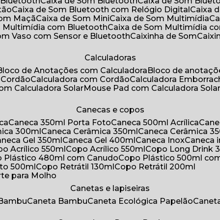
 Bluetooth
Caixa de Som Bluetooth
Caixa de Som Bluet
tão
Caixa de Som Bluetooth com Relógio Digital
Caixa
 Som Maçã
Caixa de Som Mini
Caixa de Som Multimídia
C
m Multimídia com Bluetooth
Caixa de Som Multimídia c
Som Vaso com Sensor e Bluetooth
Caixinha de Som
Caix
Calculadoras
Bloco de Anotações com Calculadora
Bloco de anotaç
m Cordão
Calculadora com Cordão
Calculadora Emborra
com Calculadora Solar
Mouse Pad com Calculadora Sola
Canecas e copos
ica
Caneca 350ml Porta Foto
Caneca 500ml Acrílica
Cane
mica 300ml
Caneca Cerâmica 350ml
Caneca Cerâmica 3
Caneca Gel 350ml
Caneca Gel 400ml
Caneca Inox
Caneca 
opo Acrílico 550ml
Copo Acrílico 550ml
Copo Long Drink 
o Plástico 480ml com Canudo
Copo Plástico 500ml c
oto 500ml
Copo Retrátil 130ml
Copo Retrátil 200ml
rte para Molho
Canetas e lapiseiras
 Bambu
Caneta Bambu
Caneta Ecológica Papelão
Canet