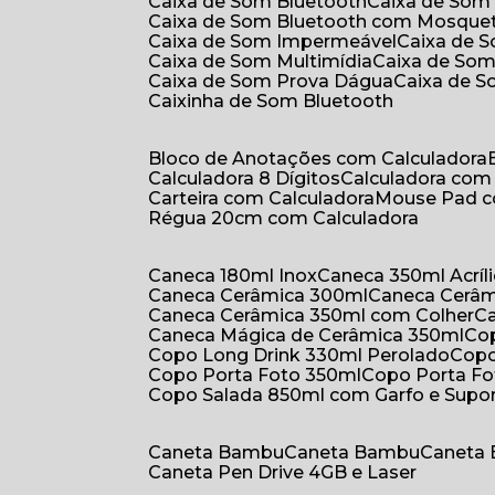
Caixa de Som Bluetooth
Caixa de Som
Caixa de Som Bluetooth com Mosque
Caixa de Som Impermeável
Caixa de
Caixa de Som Multimídia
Caixa de So
Caixa de Som Prova Dágua
Caixa de 
Caixinha de Som Bluetooth
Bloco de Anotações com Calculadora
Calculadora 8 Dígitos
Calculadora co
Carteira com Calculadora
Mouse Pad 
Régua 20cm com Calculadora
Caneca 180ml Inox
Caneca 350ml Acríl
Caneca Cerâmica 300ml
Caneca Cerâ
Caneca Cerâmica 350ml com Colher
Caneca Mágica de Cerâmica 350ml
C
Copo Long Drink 330ml Perolado
Cop
Copo Porta Foto 350ml
Copo Porta F
Copo Salada 850ml com Garfo e Supo
Caneta Bambu
Caneta Bambu
Caneta
Caneta Pen Drive 4GB e Laser