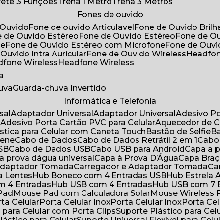
ivete 3 Funções
Trena 1 Metro
Trena 3 Metros
Fones de ouvido
 Ouvido
Fone de ouvido Articulavel
Fone de Ouvido Bril
e de Ouvido Estéreo
Fone de Ouvido Estéreo
Fone de O
ne
Fone de Ouvido Estéreo com Microfone
Fone de Ouv
 Ouvido Intra Auricular
Fone de Ouvido Wireless
Headfo
adfone Wireless
Headfone Wireless
a
huva
Guarda-chuva Invertido
Informática e Telefonia
sal
Adaptador Universal
Adaptador Universal
Adesivo P
r
Adesivo Porta Cartão PVC para Celular
Aquecedor de 
ástica para Celular com Caneta Touch
Bastão de Selfie
rene
Cabo de Dados
Cabo de Dados Retrátil 2 em 1
Cabo
USB
Cabo de Dados USB
Cabo USB para Android
Capa a
 a prova dágua universal
Capa à Prova D’Água
Capa Bra
 Adaptador Tomada
Carregador e Adaptador Tomada
C
ra Lentes
Hub Boneco com 4 Entradas USB
Hub Estrela 
m 4 Entradas
Hub USB com 4 Entradas
Hub USB com 7 
 Pad
Mouse Pad com Calculadora Solar
Mouse Wireless R
ta Celular
Porta Celular Inox
Porta Celular Inox
Porta Ce
o para Celular com Porta Clips
Suporte Plástico para Cel
Plástico para Celular
Suporte Universal Flexível para Celu