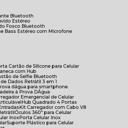
hante Bluetooth
uvido Estéreo
ido Fosco Bluetooth
ne Bass Estéreo com Microfone
orta Cartão de Silicone para Celular
Caneca com Hub
Bastão de Selfie Bluetooth
 de Dados Retrátil 3 em 1
 prova dágua para smartphone.
çadeira à Prova DÁgua
arregador Emergencial de Celular
Articulável
Hub Quadrado 4 Portas
Entradas
Kit Carregador com Cabo V8
etrátil
Óculos 360º para Celular
lular Inox
Porta Celular Inox
ular
Suporte Plástico para Celular
lar