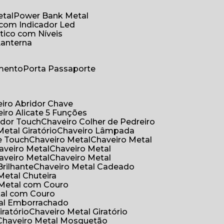
etal
Power Bank Metal
 com Indicador Led
tico com Níveis
Lanterna
umento
Porta Passaporte
eiro Abridor Chave
eiro Alicate 5 Funções
idor Touch
Chaveiro Colher de Pedreiro
Metal Giratório
Chaveiro Lâmpada
e Touch
Chaveiro Metal
Chaveiro Metal
haveiro Metal
Chaveiro Metal
haveiro Metal
Chaveiro Metal
Brilhante
Chaveiro Metal Cadeado
 Metal Chuteira
o Metal com Couro
tal com Couro
tal Emborrachado
iratório
Chaveiro Metal Giratório
Chaveiro Metal Mosquetão