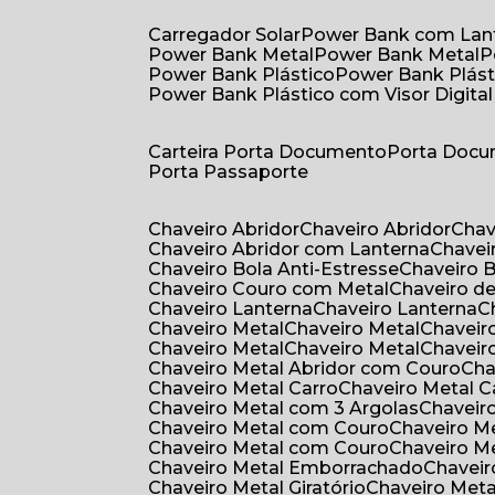
Carregador Solar
Power Bank com Lan
Power Bank Metal
Power Bank Metal
Power Bank Plástico
Power Bank Plást
Power Bank Plástico com Visor Digital
Carteira Porta Documento
Porta Doc
Porta Passaporte
Chaveiro Abridor
Chaveiro Abridor
Cha
Chaveiro Abridor com Lanterna
Chave
Chaveiro Bola Anti-Estresse
Chaveiro 
Chaveiro Couro com Metal
Chaveiro d
Chaveiro Lanterna
Chaveiro Lanterna
Chaveiro Metal
Chaveiro Metal
Chaveir
Chaveiro Metal
Chaveiro Metal
Chaveir
Chaveiro Metal Abridor com Couro
Ch
Chaveiro Metal Carro
Chaveiro Metal C
Chaveiro Metal com 3 Argolas
Chavei
Chaveiro Metal com Couro
Chaveiro 
Chaveiro Metal com Couro
Chaveiro 
Chaveiro Metal Emborrachado
Chavei
Chaveiro Metal Giratório
Chaveiro Meta