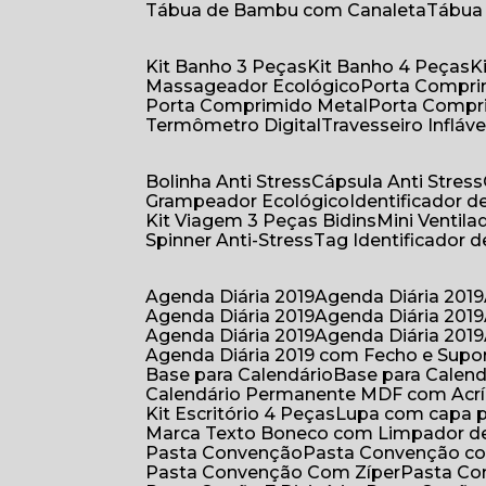
Tábua de Bambu com Canaleta
Tábu
Kit Banho 3 Peças
Kit Banho 4 Peças
Massageador Ecológico
Porta Compr
Porta Comprimido Metal
Porta Compr
Termômetro Digital
Travesseiro Infláve
Bolinha Anti Stress
Cápsula Anti Stress
Grampeador Ecológico
Identificador 
Kit Viagem 3 Peças Bidins
Mini Venti
Spinner Anti-Stress
Tag Identificador
Agenda Diária 2019
Agenda Diária 2019
Agenda Diária 2019
Agenda Diária 2019
Agenda Diária 2019
Agenda Diária 2019
Agenda Diária 2019 com Fecho e Supo
Base para Calendário
Base para Cale
Calendário Permanente MDF com Acrí
Kit Escritório 4 Peças
Lupa com capa p
Marca Texto Boneco com Limpador de
Pasta Convenção
Pasta Convenção c
Pasta Convenção Com Zíper
Pasta C