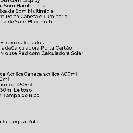
ooth com Display
 de Som Hambúrguer
aixa de Som Multimídia
om Porta Caneta e Luminária
inha de Som Bluetooth
ões com calculadora
chada
Calculadora Porta Cartão
r
Mouse Pad com Calculadora Solar
ca Acrílica
Caneca acrílica 400ml
50ml
inox de 450ml
330ml Leitoso
om Tampa de Bico
a Ecológica Roller