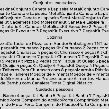
Conjuntos executivos
leskine
Conjunto Caneta e Lapiseira Metal
Conjunto Can
njunto Caneta e Lapiseira Metal
Conjunto Caneta e Lapis
al
Conjunto Caneta e Lapiseira Semi-Metal
Conjunto Ca
al
Kit Caderneta tipo Moleskine
Kit Caneta e Lapiseira
 Giratório
Kit Canetas Metálicas
Kit Executivo 2 Peças
Peças
Kit Executivo 3 Peças
Kit Executivo 3 Peças
Kit E
Cozinha
izza
Cortador de Pizza com Abridor
Embalagem TNT par
8 peças
Kit churrasco 2 peças
Kit Churrasco 2 Peças co
 Peças
Kit Churrasco 4 peças
Kit Churrasco 4 peças
Kit 
 Peças
Kit Churrasco 7 peça
Kit Churrasco 7 Peças
Kit Ch
as 5 Peças
Kit Pizza 2 Peças com Tábua
Kit Queijo 3 peç
Kit Queijo 4 peças
Kit Queijo 4 Peças
Kit Queijo 4 Peças
Kit Talheres Para Churrasco com 8 peças
Marmita Plást
ntos e Talheres
Moedor de Pimenta
Moedor de Piment
 de Alimentos Manual
Processador de Alimentos Manua
a de Bambu com Canaleta
Timer Digital Plástico
Cuidados pessoais
Kit Banho 4 peças
Kit Banho 5 Peças
Kit Banho 7 Peças
imido
Porta Comprimido Acrílico
Porta Comprimido Met
imido Metal
Porta Comprimido Plástico
Porta Comprim
l