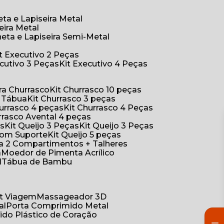
eta e Lapiseira Metal
eira Metal
neta e Lapiseira Semi-Metal
Kit Executivo 2 Peças
xecutivo 3 Peças
Kit Executivo 4 Peças
a Churrasco
Kit Churrasco 10 peças
m Tábua
Kit Churrasco 3 peças
Churrasco 4 peças
Kit Churrasco 4 Peças
urrasco Avental 4 peças
as
Kit Queijo 3 Peças
Kit Queijo 3 Peças
 com Suporte
Kit Queijo 5 peças
ica 2 Compartimentos + Talheres
a
Moedor de Pimenta Acrílico
l
Tábua de Bambu
Kit Viagem
Massageador 3D
al
Porta Comprimido Metal
ido Plástico de Coração