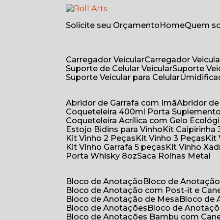
Solicite seu Orçamento
Home
Quem 
Carregador Veicular
Carregador Veicula
Suporte de Celular Veicular
Suporte Ve
Suporte Veicular para Celular
Umidific
Abridor de Garrafa com Imã
Abridor 
Coqueteleira 400ml Porta Suplement
Coqueteleira Acrílica com Gelo Ecológ
Estojo Bidins para Vinho
Kit Caipirinha
Kit Vinho 2 Peças
Kit Vinho 3 Peças
Ki
Kit Vinho Garrafa 5 peças
Kit Vinho Xa
Porta Whisky 8oz
Saca Rolhas Metal
Bloco de Anotação
Bloco de Anotaçã
Bloco de Anotação com Post-it e Can
Bloco de Anotação de Mesa
Bloco de
Bloco de Anotações
Bloco de Anotaç
Bloco de Anotações Bambu com Can