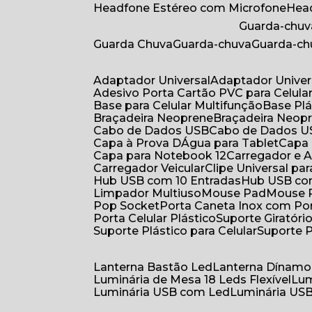
Headfone Estéreo com Microfone
He
Guarda-chuv
Guarda Chuva
Guarda-chuva
Guarda-c
Adaptador Universal
Adaptador Univer
Adesivo Porta Cartão PVC para Celula
Base para Celular Multifunção
Base Pl
Braçadeira Neoprene
Braçadeira Neop
Cabo de Dados USB
Cabo de Dados 
Capa à Prova DÁgua para Tablet
Capa
Capa para Notebook 12
Carregador e
Carregador Veicular
Clipe Universal pa
Hub USB com 10 Entradas
Hub USB co
Limpador Multiuso
Mouse Pad
Mouse
Pop Socket
Porta Caneta Inox com Por
Porta Celular Plástico
Suporte Giratóri
Suporte Plástico para Celular
Suporte 
Lanterna Bastão Led
Lanterna Dínamo
Luminária de Mesa 18 Leds Flexível
Lu
Luminária USB com Led
Luminária USB