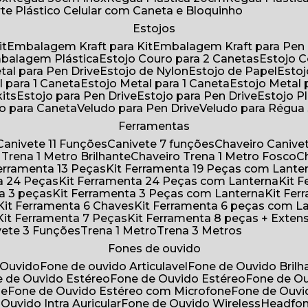
rte Plástico Celular com Caneta e Bloquinho
Estojos
it
Embalagem Kraft para Kit
Embalagem Kraft para Pen 
mbalagem Plástica
Estojo Couro para 2 Canetas
Estojo 
etal para Pen Drive
Estojo de Nylon
Estojo de Papel
Esto
l para 1 Caneta
Estojo Metal para 1 Caneta
Estojo Metal
kits
Estojo para Pen Drive
Estojo para Pen Drive
Estojo P
do para Caneta
Veludo para Pen Drive
Veludo para Régu
Ferramentas
Canivete 11 Funções
Canivete 7 funções
Chaveiro Caniv
o Trena 1 Metro Brilhante
Chaveiro Trena 1 Metro Fosco
 Ferramenta 13 Peças
Kit Ferramenta 19 Peças com Lante
ta 24 Peças
Kit Ferramenta 24 Peças com Lanterna
Kit
ta 3 peças
Kit Ferramenta 3 Peças com Lanterna
Kit F
Kit Ferramenta 6 Chaves
Kit Ferramenta 6 peças com L
Kit Ferramenta 7 Peças
Kit Ferramenta 8 peças + Exten
ivete 3 Funções
Trena 1 Metro
Trena 3 Metros
Fones de ouvido
 Ouvido
Fone de ouvido Articulavel
Fone de Ouvido Bril
e de Ouvido Estéreo
Fone de Ouvido Estéreo
Fone de O
ne
Fone de Ouvido Estéreo com Microfone
Fone de Ouv
 Ouvido Intra Auricular
Fone de Ouvido Wireless
Headfo