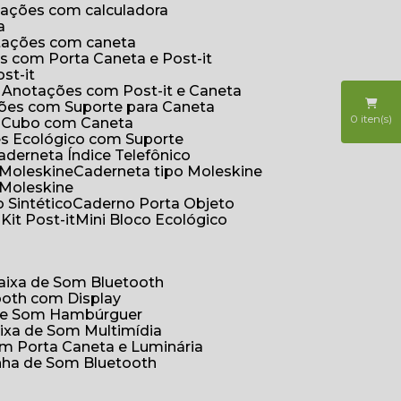
otações com calculadora
a
otações com caneta
s com Porta Caneta e Post-it
st-it
e Anotações com Post-it e Caneta
ções com Suporte para Caneta
0
iten(s)
s Cubo com Caneta
es Ecológico com Suporte
Caderneta Índice Telefônico
 Moleskine
Caderneta tipo Moleskine
 Moleskine
 Sintético
Caderno Porta Objeto
o
Kit Post-it
Mini Bloco Ecológico
Caixa de Som Bluetooth
ooth com Display
 de Som Hambúrguer
aixa de Som Multimídia
om Porta Caneta e Luminária
inha de Som Bluetooth