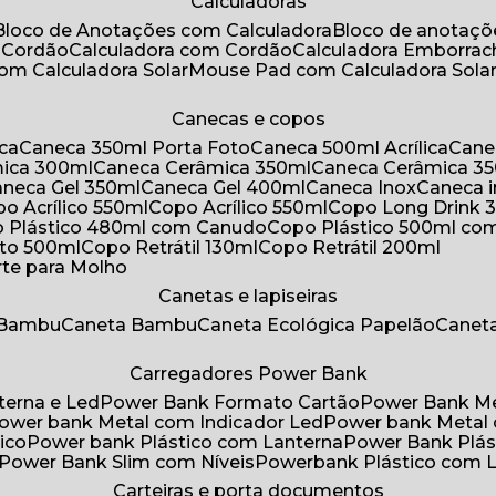
Calculadoras
Bloco de Anotações com Calculadora
Bloco de anotaç
m Cordão
Calculadora com Cordão
Calculadora Emborra
com Calculadora Solar
Mouse Pad com Calculadora Sola
Canecas e copos
ica
Caneca 350ml Porta Foto
Caneca 500ml Acrílica
Cane
mica 300ml
Caneca Cerâmica 350ml
Caneca Cerâmica 3
Caneca Gel 350ml
Caneca Gel 400ml
Caneca Inox
Caneca 
opo Acrílico 550ml
Copo Acrílico 550ml
Copo Long Drink 
o Plástico 480ml com Canudo
Copo Plástico 500ml c
oto 500ml
Copo Retrátil 130ml
Copo Retrátil 200ml
rte para Molho
Canetas e lapiseiras
 Bambu
Caneta Bambu
Caneta Ecológica Papelão
Canet
Carregadores Power Bank
terna e Led
Power Bank Formato Cartão
Power Bank M
Power bank Metal com Indicador Led
Power bank Metal
ico
Power bank Plástico com Lanterna
Power Bank Plás
Power Bank Slim com Níveis
Powerbank Plástico com 
Carteiras e porta documentos