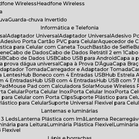
adfone Wireless
Headfone Wireless
a
huva
Guarda-chuva Invertido
Informática e Telefonia
sal
Adaptador Universal
Adaptador Universal
Adesivo P
r
Adesivo Porta Cartão PVC para Celular
Aquecedor de 
ástica para Celular com Caneta Touch
Bastão de Selfie
rene
Cabo de Dados
Cabo de Dados Retrátil 2 em 1
Cabo
USB
Cabo de Dados USB
Cabo USB para Android
Capa a
 a prova dágua universal
Capa à Prova D’Água
Capa Bra
 Adaptador Tomada
Carregador e Adaptador Tomada
C
ra Lentes
Hub Boneco com 4 Entradas USB
Hub Estrela 
m 4 Entradas
Hub USB com 4 Entradas
Hub USB com 7 
 Pad
Mouse Pad com Calculadora Solar
Mouse Wireless R
ta Celular
Porta Celular Inox
Porta Celular Inox
Porta Ce
o para Celular com Porta Clips
Suporte Plástico para Cel
Plástico para Celular
Suporte Universal Flexível para Celu
Lanternas e luminárias
 3 Leds
Lanterna Plástica com Imã
Lanterna Recarregáv
minária para Leitura
Luminária Plástica Flexível
Luminária
 Flexível
Lápis e borrachas