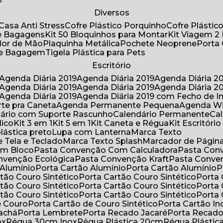
Diversos
Casa Anti Stress
Cofre Plástico Porquinho
Cofre Plásti
de Bagagens
Kit 50 Bloquinhos para Montar
Kit Viagem 2
lador de Mão
Plaquinha Metálica
Pochete Neoprene
Porta
 de Bagagem
Tigela Plástica para Pets
Escritório
Agenda Diária 2019
Agenda Diária 2019
Agenda Diária 2
Agenda Diária 2019
Agenda Diária 2019
Agenda Diária 2
Agenda Diária 2019
Agenda Diária 2019 com Fecho de I
rte pra Caneta
Agenda Permanente Pequena
Agenda W
ndário com Suporte Rascunho
Calendário Permanente
C
lico
Kit 3 em 1
Kit 5 em 1
Kit Caneta e Régua
Kit Escritóri
lástica preto
Lupa com Lanterna
Marca Texto
 Tela e Teclado
Marca Texto Splash
Marcador de Págin
om Bloco
Pasta Convenção Com Calculadora
Pasta Con
onvenção Ecológica
Pasta Convenção Kraft
Pasta Conve
 Alumínio
Porta Cartão Alumínio
Porta Cartão Alumínio
rtão Couro Sintético
Porta Cartão Couro Sintético
Porta
rtão Couro Sintético
Porta Cartão Couro Sintético
Porta
rtão Couro Sintético
Porta Cartão Couro Sintético
Porta
e Couro
Porta Cartão de Couro Sintético
Porta Cartão In
rachá
Porta Lembrete
Porta Recado Jacaré
Porta Recad
ox
Régua 30cm Inox
Régua Plástica 20cm
Régua Plásti