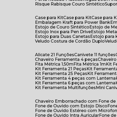
Risque Rabisque Couro Sintético
Supo
Case para Kit
Case para Kit
Case para K
Embalagem Kraft para Power Bank
E
Estojo de Couro Sintético
Estojo de M
Estojo Inox para Pen Drive
Estojo Meta
Estojo para Duas Canetas
Estojo para 
Veludo Costura de Cordão Duplo
Velu
Alicate 21 Funções
Canivete 11 funções
Chaveiro Ferramenta 4 peças
Chaveir
Fita Métrica 1,50m
Fita Métrica 1m
Kit
Kit Ferramenta 21 Peças
Kit Ferramen
Kit Ferramenta 25 Peças
Kit Ferramen
Kit Ferramenta 4 peças com Lanterna
Kit Ferramenta 6 peças com Lanterna
Kit Ferramenta Multifunções
Mini Can
Chaveiro Emborrachado com Fone de
Fone de Ouvido com Estojo Disco
Fon
Fone de Ouvido Estéreo com Microfo
Fone de Ouvido Intra Auricular
Fone de