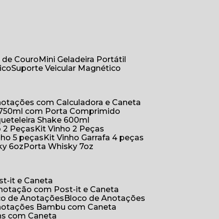
r de Couro
Mini Geladeira Portátil
ico
Suporte Veicular Magnético
Anotações com Calculadora e Caneta
a 750ml com Porta Comprimido
queteleira Shake 600ml
ho 2 Peças
Kit Vinho 2 Peças
inho 5 peças
Kit Vinho Garrafa 4 peças
ky 6oz
Porta Whisky 7oz
t-it e Caneta
Anotação com Post-it e Caneta
oco de Anotações
Bloco de Anotações
Anotações Bambu com Caneta
ins com Caneta