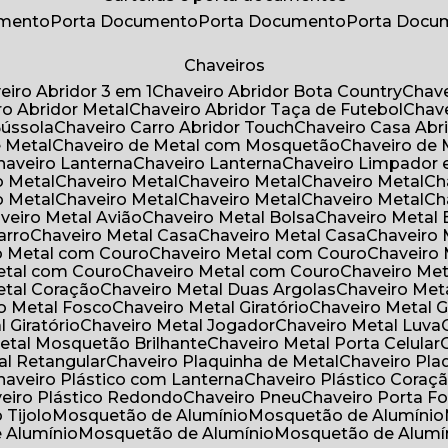
umento
Porta Documento
Porta Documento
Porta Doc
Chaveiros
veiro Abridor 3 em 1
Chaveiro Abridor Bota Country
Chav
iro Abridor Metal
Chaveiro Abridor Taça de Futebol
Chav
Bússola
Chaveiro Carro Abridor Touch
Chaveiro Casa Abr
e Metal
Chaveiro de Metal com Mosquetão
Chaveiro de 
Chaveiro Lanterna
Chaveiro Lanterna
Chaveiro Limpador 
o Metal
Chaveiro Metal
Chaveiro Metal
Chaveiro Metal
C
o Metal
Chaveiro Metal
Chaveiro Metal
Chaveiro Metal
C
aveiro Metal Avião
Chaveiro Metal Bolsa
Chaveiro Metal 
arro
Chaveiro Metal Casa
Chaveiro Metal Casa
Chaveiro
ro Metal com Couro
Chaveiro Metal com Couro
Chaveir
Metal com Couro
Chaveiro Metal com Couro
Chaveiro Me
Metal Coração
Chaveiro Metal Duas Argolas
Chaveiro Me
ro Metal Fosco
Chaveiro Metal Giratório
Chaveiro Metal G
l Giratório
Chaveiro Metal Jogador
Chaveiro Metal Luva
Metal Mosquetão Brilhante
Chaveiro Metal Porta Celular
al Retangular
Chaveiro Plaquinha de Metal
Chaveiro Pl
Chaveiro Plástico com Lanterna
Chaveiro Plástico Coraç
veiro Plástico Redondo
Chaveiro Pneu
Chaveiro Porta F
o Tijolo
Mosquetão de Alumínio
Mosquetão de Alumínio
e Alumínio
Mosquetão de Alumínio
Mosquetão de Alumí