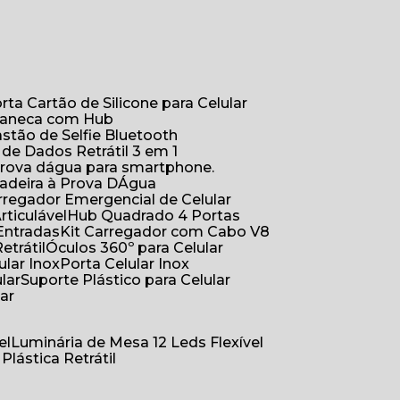
orta Cartão de Silicone para Celular
Caneca com Hub
Bastão de Selfie Bluetooth
 de Dados Retrátil 3 em 1
 prova dágua para smartphone.
çadeira à Prova DÁgua
arregador Emergencial de Celular
Articulável
Hub Quadrado 4 Portas
Entradas
Kit Carregador com Cabo V8
etrátil
Óculos 360º para Celular
lular Inox
Porta Celular Inox
ular
Suporte Plástico para Celular
lar
el
Luminária de Mesa 12 Leds Flexível
 Plástica Retrátil