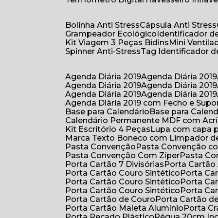
Bolinha Anti Stress
Cápsula Anti Stress
Grampeador Ecológico
Identificador 
Kit Viagem 3 Peças Bidins
Mini Venti
Spinner Anti-Stress
Tag Identificador
Agenda Diária 2019
Agenda Diária 2019
Agenda Diária 2019
Agenda Diária 2019
Agenda Diária 2019
Agenda Diária 2019
Agenda Diária 2019 com Fecho e Supo
Base para Calendário
Base para Cale
Calendário Permanente MDF com Acrí
Kit Escritório 4 Peças
Lupa com capa p
Marca Texto Boneco com Limpador de
Pasta Convenção
Pasta Convenção c
Pasta Convenção Com Zíper
Pasta C
Porta Cartão 7 Divisórias
Porta Cartão
Porta Cartão Couro Sintético
Porta Ca
Porta Cartão Couro Sintético
Porta Ca
Porta Cartão Couro Sintético
Porta Ca
Porta Cartão de Couro
Porta Cartão d
Porta Cartão Maleta Alumínio
Porta C
Porta Recado Plástico
Régua 20cm In