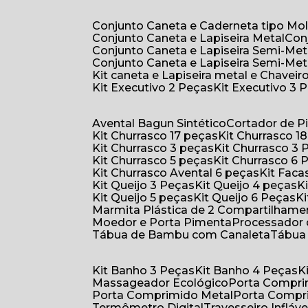
Conjunto Caneta e Caderneta tipo Mo
Conjunto Caneta e Lapiseira Metal
Co
Conjunto Caneta e Lapiseira Semi-Met
Conjunto Caneta e Lapiseira Semi-Met
Kit caneta e Lapiseira metal e Chaveiro
Kit Executivo 2 Peças
Kit Executivo 3 
Avental Bagun Sintético
Cortador de P
Kit Churrasco 17 peças
Kit Churrasco 1
Kit Churrasco 3 peças
Kit Churrasco 3
Kit Churrasco 5 peças
Kit Churrasco 6
Kit Churrasco Avental 6 peças
Kit Fac
Kit Queijo 3 Peças
Kit Queijo 4 peças
Kit Queijo 5 peças
Kit Queijo 6 Peças
Marmita Plástica de 2 Compartilhame
Moedor e Porta Pimenta
Processador
Tábua de Bambu com Canaleta
Tábu
Kit Banho 3 Peças
Kit Banho 4 Peças
Massageador Ecológico
Porta Compr
Porta Comprimido Metal
Porta Compr
Termômetro Digital
Travesseiro Infláve