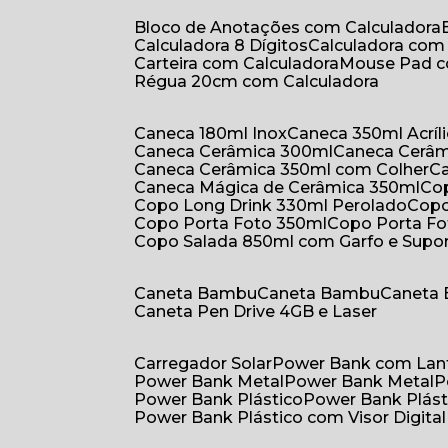
Bloco de Anotações com Calculadora
Calculadora 8 Dígitos
Calculadora co
Carteira com Calculadora
Mouse Pad 
Régua 20cm com Calculadora
Caneca 180ml Inox
Caneca 350ml Acríl
Caneca Cerâmica 300ml
Caneca Cerâ
Caneca Cerâmica 350ml com Colher
Caneca Mágica de Cerâmica 350ml
C
Copo Long Drink 330ml Perolado
Cop
Copo Porta Foto 350ml
Copo Porta F
Copo Salada 850ml com Garfo e Supo
Caneta Bambu
Caneta Bambu
Caneta
Caneta Pen Drive 4GB e Laser
Carregador Solar
Power Bank com Lan
Power Bank Metal
Power Bank Metal
Power Bank Plástico
Power Bank Plást
Power Bank Plástico com Visor Digital