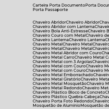
Carteira Porta Documento
Porta Doc
Porta Passaporte
Chaveiro Abridor
Chaveiro Abridor
Cha
Chaveiro Abridor com Lanterna
Chave
Chaveiro Bola Anti-Estresse
Chaveiro 
Chaveiro Couro com Metal
Chaveiro d
Chaveiro Lanterna
Chaveiro Lanterna
Chaveiro Metal
Chaveiro Metal
Chaveir
Chaveiro Metal
Chaveiro Metal
Chaveir
Chaveiro Metal Abridor com Couro
Ch
Chaveiro Metal Carro
Chaveiro Metal C
Chaveiro Metal com 3 Argolas
Chavei
Chaveiro Metal com Couro
Chaveiro 
Chaveiro Metal com Couro
Chaveiro 
Chaveiro Metal Emborrachado
Chavei
Chaveiro Metal Giratório
Chaveiro Meta
Chaveiro Metal Mosquetão
Chaveiro 
Chaveiro Metal Redondo
Chaveiro Met
Chaveiro Plástico Bloco de Concreto
Chaveiro Plástico Quebra-Cabeça
Cha
Chaveiro Porta Foto Redondo
Chaveir
Mosquetão de Alumínio
Mosquetão d