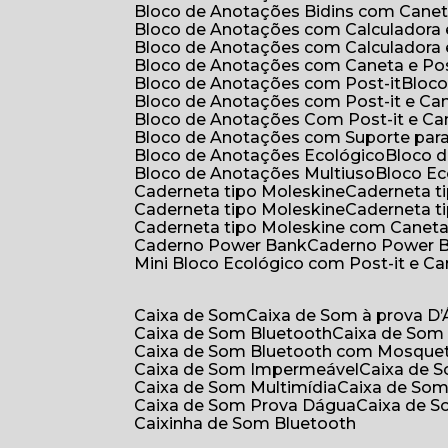
Bloco de Anotações Bidins com Cane
Bloco de Anotações com Calculadora
Bloco de Anotações com Calculadora
Bloco de Anotações com Caneta e Pos
Bloco de Anotações com Post-it
Bloc
Bloco de Anotações com Post-it e Ca
Bloco de Anotações Com Post-it e Ca
Bloco de Anotações com Suporte par
Bloco de Anotações Ecológico
Bloco
Bloco de Anotações Multiuso
Bloco E
Caderneta tipo Moleskine
Caderneta 
Caderneta tipo Moleskine
Caderneta 
Caderneta tipo Moleskine com Canet
Caderno Power Bank
Caderno Power 
Mini Bloco Ecológico com Post-it e C
Caixa de Som
Caixa de Som à prova D
Caixa de Som Bluetooth
Caixa de Som
Caixa de Som Bluetooth com Mosque
Caixa de Som Impermeável
Caixa de
Caixa de Som Multimídia
Caixa de So
Caixa de Som Prova Dágua
Caixa de 
Caixinha de Som Bluetooth