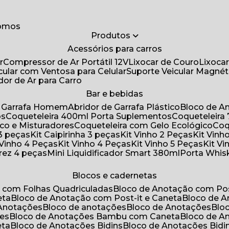
somos
Produtos
Acessórios para carros
r
Compressor de Ar Portátil 12V
Lixocar de Couro
Lixoca
icular com Ventosa para Celular
Suporte Veicular Magnét
ador de Ar para Carro
Bar e bebidas
de Garrafa Homem
Abridor de Garrafa Plástico
Bloco de 
os
Coqueteleira 400ml Porta Suplementos
Coqueteleir
ico e Misturadores
Coqueteleira com Gelo Ecológico
Co
 3 peças
Kit Caipirinha 3 peças
Kit Vinho 2 Peças
Kit Vin
t Vinho 4 Peças
Kit Vinho 4 Peças
Kit Vinho 5 Peças
Kit V
drez 4 peças
Mini Liquidificador Smart 380ml
Porta Whis
Blocos e cadernetas
o com Folhas Quadriculadas
Bloco de Anotação com Pos
eta
Bloco de Anotação com Post-it e Caneta
Bloco de 
 Anotações
Bloco de anotações
Bloco de Anotações
Bl
ões
Bloco de Anotações Bambu com Caneta
Bloco de 
eta
Bloco de Anotações Bidins
Bloco de Anotações Bid