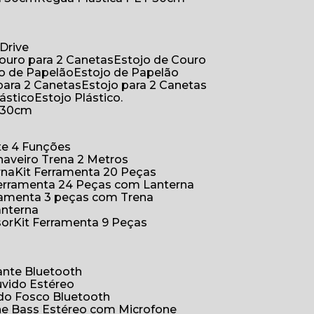
Drive
Couro para 2 Canetas
Estojo de Couro
jo de Papelão
Estojo de Papelão
 para 2 Canetas
Estojo para 2 Canetas
lástico
Estojo Plástico.
a 30cm
ete 4 Funções
Chaveiro Trena 2 Metros
rna
Kit Ferramenta 20 Peças
 Ferramenta 24 Peças com Lanterna
erramenta 3 peças com Trena
anterna
sor
Kit Ferramenta 9 Peças
hante Bluetooth
uvido Estéreo
ido Fosco Bluetooth
ne Bass Estéreo com Microfone