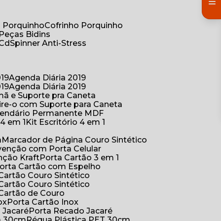
co Porquinho
Cofrinho Porquinho
 Peças Bidins
 Cd
Spinner Anti-Stress
019
Agenda Diária 2019
019
Agenda Diária 2019
mã e Suporte pra Caneta
ire-o com Suporte para Caneta
alendário Permanente MDF
o 4 em 1
Kit Escritório 4 em 1
a
Marcador de Página Couro Sintético
venção com Porta Celular
nção Kraft
Porta Cartão 3 em 1
Porta Cartão com Espelho
 Cartão Couro Sintético
 Cartão Couro Sintético
 Cartão de Couro
ox
Porta Cartão Inox
o Jacaré
Porta Recado Jacaré
ca 30cm
Régua Plástica PET 30cm