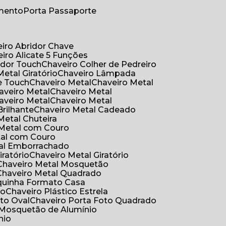
umento
Porta Passaporte
eiro Abridor Chave
eiro Alicate 5 Funções
idor Touch
Chaveiro Colher de Pedreiro
Metal Giratório
Chaveiro Lâmpada
e Touch
Chaveiro Metal
Chaveiro Metal
haveiro Metal
Chaveiro Metal
haveiro Metal
Chaveiro Metal
Brilhante
Chaveiro Metal Cadeado
 Metal Chuteira
o Metal com Couro
tal com Couro
tal Emborrachado
iratório
Chaveiro Metal Giratório
Chaveiro Metal Mosquetão
Chaveiro Metal Quadrado
aquinha Formato Casa
ão
Chaveiro Plástico Estrela
oto Oval
Chaveiro Porta Foto Quadrado
Mosquetão de Alumínio
nio