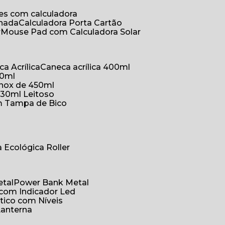
ões com calculadora
chada
Calculadora Porta Cartão
r
Mouse Pad com Calculadora Solar
ca Acrílica
Caneca acrílica 400ml
50ml
inox de 450ml
330ml Leitoso
om Tampa de Bico
a Ecológica Roller
etal
Power Bank Metal
 com Indicador Led
tico com Níveis
Lanterna