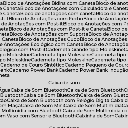
ta
Bloco de Anotações Bidins com Caneta
Bloco de an
 e Caneta
Bloco de Anotações com Calculadora e Canet
 e Caneta
Bloco de anotações com caneta
Bloco de an
t-it
Bloco de Anotações com Fecho
Bloco de Anotaçõe
o de Anotações com Post-it
Bloco de Anotações com Po
neta
Bloco de Anotações com Post-it e Caneta
Bloco d
neta
Bloco de Anotações com Suporte
Bloco de Anota
a Caneta
Bloco de Anotações Cubo
Bloco de Anotaçõe
 de Anotações Ecológico com Caneta
Bloco de Anotaçõ
cológico com Post-it
Caderneta Grande tipo Moleskine
tipo Moleskine
Caderneta tipo Moleskine
Caderneta tipo
tipo Moleskine
Caderneta tipo Moleskine
Caderneta tipo
a
Caderno de Couro Sintético
Caderno Pequeno de Couro
Bank
Caderno Power Bank
Caderno Power Bank Induçã
aneta
Caixa de som
’Água
Caixa de Som Bluetooth
Caixa de Som Bluetooth
 Bluetooth
Caixa de Som Bluetooth
Caixa de Som Bluet
tão
Caixa de Som Bluetooth com Relógio Digital
Caixa
 Som Maçã
Caixa de Som Mini
Caixa de Som Multimídia
C
m Multimídia com Bluetooth
Caixa de Som Multimídia c
Som Vaso com Sensor e Bluetooth
Caixinha de Som
Caix