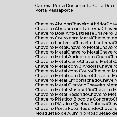
Carteira Porta Documento
Porta Doc
Porta Passaporte
Chaveiro Abridor
Chaveiro Abridor
Cha
Chaveiro Abridor com Lanterna
Chave
Chaveiro Bola Anti-Estresse
Chaveiro 
Chaveiro Couro com Metal
Chaveiro d
Chaveiro Lanterna
Chaveiro Lanterna
Chaveiro Metal
Chaveiro Metal
Chaveir
Chaveiro Metal
Chaveiro Metal
Chaveir
Chaveiro Metal Abridor com Couro
Ch
Chaveiro Metal Carro
Chaveiro Metal C
Chaveiro Metal com 3 Argolas
Chavei
Chaveiro Metal com Couro
Chaveiro 
Chaveiro Metal com Couro
Chaveiro 
Chaveiro Metal Emborrachado
Chavei
Chaveiro Metal Giratório
Chaveiro Meta
Chaveiro Metal Mosquetão
Chaveiro 
Chaveiro Metal Redondo
Chaveiro Met
Chaveiro Plástico Bloco de Concreto
Chaveiro Plástico Quebra-Cabeça
Cha
Chaveiro Porta Foto Redondo
Chaveir
Mosquetão de Alumínio
Mosquetão d