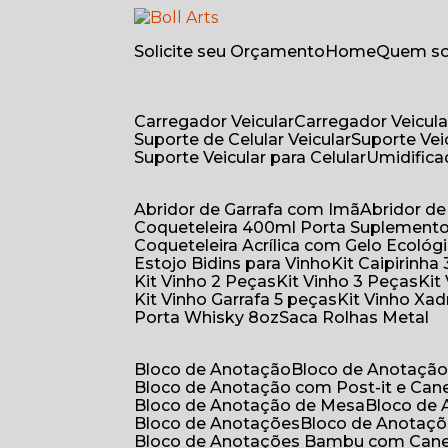
Solicite seu Orçamento
Home
Quem 
Carregador Veicular
Carregador Veicula
Suporte de Celular Veicular
Suporte Ve
Suporte Veicular para Celular
Umidific
Abridor de Garrafa com Imã
Abridor 
Coqueteleira 400ml Porta Suplement
Coqueteleira Acrílica com Gelo Ecológ
Estojo Bidins para Vinho
Kit Caipirinha
Kit Vinho 2 Peças
Kit Vinho 3 Peças
Ki
Kit Vinho Garrafa 5 peças
Kit Vinho Xa
Porta Whisky 8oz
Saca Rolhas Metal
Bloco de Anotação
Bloco de Anotaçã
Bloco de Anotação com Post-it e Can
Bloco de Anotação de Mesa
Bloco de
Bloco de Anotações
Bloco de Anotaç
Bloco de Anotações Bambu com Can