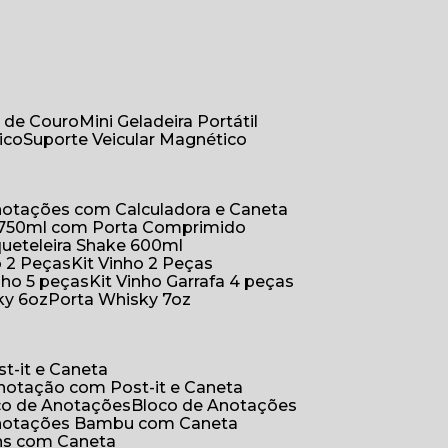
r de Couro
Mini Geladeira Portátil
ico
Suporte Veicular Magnético
Anotações com Calculadora e Caneta
a 750ml com Porta Comprimido
queteleira Shake 600ml
ho 2 Peças
Kit Vinho 2 Peças
inho 5 peças
Kit Vinho Garrafa 4 peças
ky 6oz
Porta Whisky 7oz
t-it e Caneta
Anotação com Post-it e Caneta
oco de Anotações
Bloco de Anotações
Anotações Bambu com Caneta
ins com Caneta