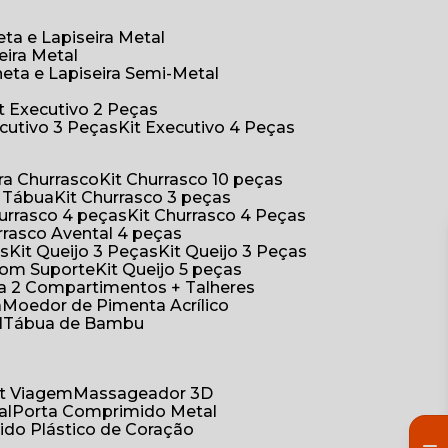
eta e Lapiseira Metal
eira Metal
neta e Lapiseira Semi-Metal
Kit Executivo 2 Peças
xecutivo 3 Peças
Kit Executivo 4 Peças
a Churrasco
Kit Churrasco 10 peças
m Tábua
Kit Churrasco 3 peças
Churrasco 4 peças
Kit Churrasco 4 Peças
urrasco Avental 4 peças
as
Kit Queijo 3 Peças
Kit Queijo 3 Peças
 com Suporte
Kit Queijo 5 peças
ica 2 Compartimentos + Talheres
a
Moedor de Pimenta Acrílico
l
Tábua de Bambu
Kit Viagem
Massageador 3D
al
Porta Comprimido Metal
ido Plástico de Coração