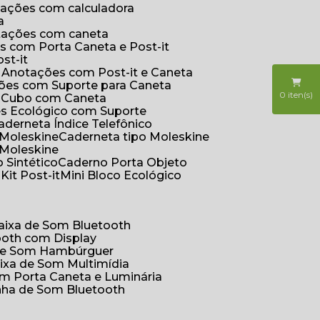
otações com calculadora
a
otações com caneta
s com Porta Caneta e Post-it
st-it
e Anotações com Post-it e Caneta
ções com Suporte para Caneta
0
iten(s)
s Cubo com Caneta
es Ecológico com Suporte
Caderneta Índice Telefônico
 Moleskine
Caderneta tipo Moleskine
 Moleskine
 Sintético
Caderno Porta Objeto
o
Kit Post-it
Mini Bloco Ecológico
Caixa de Som Bluetooth
ooth com Display
 de Som Hambúrguer
aixa de Som Multimídia
om Porta Caneta e Luminária
inha de Som Bluetooth