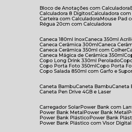
Bloco de Anotações com Calculadora
Calculadora 8 Dígitos
Calculadora co
Carteira com Calculadora
Mouse Pad 
Régua 20cm com Calculadora
Caneca 180ml Inox
Caneca 350ml Acríl
Caneca Cerâmica 300ml
Caneca Cerâ
Caneca Cerâmica 350ml com Colher
Caneca Mágica de Cerâmica 350ml
C
Copo Long Drink 330ml Perolado
Cop
Copo Porta Foto 350ml
Copo Porta F
Copo Salada 850ml com Garfo e Supo
Caneta Bambu
Caneta Bambu
Caneta
Caneta Pen Drive 4GB e Laser
Carregador Solar
Power Bank com Lan
Power Bank Metal
Power Bank Metal
Power Bank Plástico
Power Bank Plást
Power Bank Plástico com Visor Digital