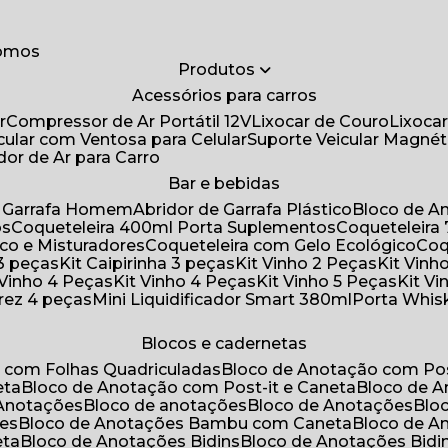
somos
Produtos
Acessórios para carros
r
Compressor de Ar Portátil 12V
Lixocar de Couro
Lixoca
icular com Ventosa para Celular
Suporte Veicular Magnét
ador de Ar para Carro
Bar e bebidas
de Garrafa Homem
Abridor de Garrafa Plástico
Bloco de 
os
Coqueteleira 400ml Porta Suplementos
Coqueteleir
ico e Misturadores
Coqueteleira com Gelo Ecológico
Co
 3 peças
Kit Caipirinha 3 peças
Kit Vinho 2 Peças
Kit Vin
t Vinho 4 Peças
Kit Vinho 4 Peças
Kit Vinho 5 Peças
Kit V
drez 4 peças
Mini Liquidificador Smart 380ml
Porta Whis
Blocos e cadernetas
o com Folhas Quadriculadas
Bloco de Anotação com Pos
eta
Bloco de Anotação com Post-it e Caneta
Bloco de 
 Anotações
Bloco de anotações
Bloco de Anotações
Bl
ões
Bloco de Anotações Bambu com Caneta
Bloco de 
eta
Bloco de Anotações Bidins
Bloco de Anotações Bid