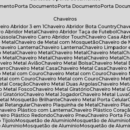
umento
Porta Documento
Porta Documento
Porta Doc
Chaveiros
veiro Abridor 3 em 1
Chaveiro Abridor Bota Country
Chav
iro Abridor Metal
Chaveiro Abridor Taça de Futebol
Chav
Bússola
Chaveiro Carro Abridor Touch
Chaveiro Casa Abr
e Metal
Chaveiro de Metal com Mosquetão
Chaveiro de 
Chaveiro Lanterna
Chaveiro Lanterna
Chaveiro Limpador 
o Metal
Chaveiro Metal
Chaveiro Metal
Chaveiro Metal
C
o Metal
Chaveiro Metal
Chaveiro Metal
Chaveiro Metal
C
aveiro Metal Avião
Chaveiro Metal Bolsa
Chaveiro Metal 
arro
Chaveiro Metal Casa
Chaveiro Metal Casa
Chaveiro
ro Metal com Couro
Chaveiro Metal com Couro
Chaveir
Metal com Couro
Chaveiro Metal com Couro
Chaveiro Me
Metal Coração
Chaveiro Metal Duas Argolas
Chaveiro Me
ro Metal Fosco
Chaveiro Metal Giratório
Chaveiro Metal G
l Giratório
Chaveiro Metal Jogador
Chaveiro Metal Luva
Metal Mosquetão Brilhante
Chaveiro Metal Porta Celular
al Retangular
Chaveiro Plaquinha de Metal
Chaveiro Pl
Chaveiro Plástico com Lanterna
Chaveiro Plástico Coraç
veiro Plástico Redondo
Chaveiro Pneu
Chaveiro Porta F
o Tijolo
Mosquetão de Alumínio
Mosquetão de Alumínio
e Alumínio
Mosquetão de Alumínio
Mosquetão de Alumí