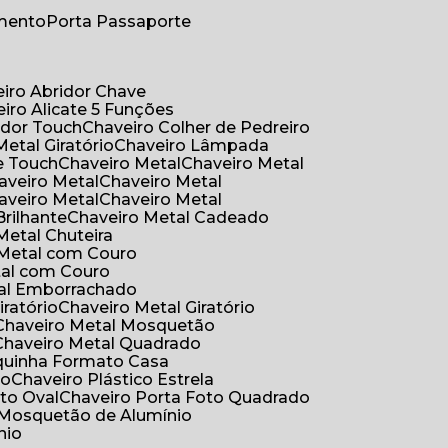
umento
Porta Passaporte
eiro Abridor Chave
eiro Alicate 5 Funções
idor Touch
Chaveiro Colher de Pedreiro
Metal Giratório
Chaveiro Lâmpada
e Touch
Chaveiro Metal
Chaveiro Metal
haveiro Metal
Chaveiro Metal
haveiro Metal
Chaveiro Metal
Brilhante
Chaveiro Metal Cadeado
 Metal Chuteira
o Metal com Couro
tal com Couro
tal Emborrachado
iratório
Chaveiro Metal Giratório
Chaveiro Metal Mosquetão
Chaveiro Metal Quadrado
aquinha Formato Casa
ão
Chaveiro Plástico Estrela
oto Oval
Chaveiro Porta Foto Quadrado
Mosquetão de Alumínio
nio