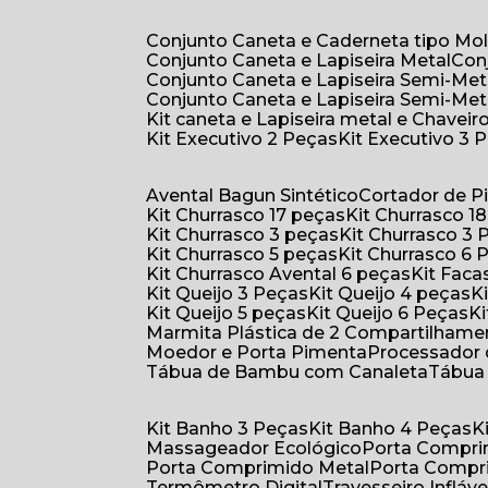
Conjunto Caneta e Caderneta tipo Mo
Conjunto Caneta e Lapiseira Metal
Co
Conjunto Caneta e Lapiseira Semi-Met
Conjunto Caneta e Lapiseira Semi-Met
Kit caneta e Lapiseira metal e Chaveiro
Kit Executivo 2 Peças
Kit Executivo 3 
Avental Bagun Sintético
Cortador de P
Kit Churrasco 17 peças
Kit Churrasco 1
Kit Churrasco 3 peças
Kit Churrasco 3
Kit Churrasco 5 peças
Kit Churrasco 6
Kit Churrasco Avental 6 peças
Kit Fac
Kit Queijo 3 Peças
Kit Queijo 4 peças
Kit Queijo 5 peças
Kit Queijo 6 Peças
Marmita Plástica de 2 Compartilhame
Moedor e Porta Pimenta
Processador
Tábua de Bambu com Canaleta
Tábu
Kit Banho 3 Peças
Kit Banho 4 Peças
Massageador Ecológico
Porta Compr
Porta Comprimido Metal
Porta Compr
Termômetro Digital
Travesseiro Infláve