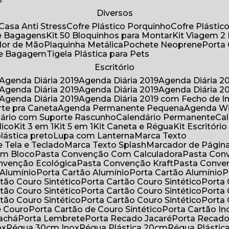
Diversos
Casa Anti Stress
Cofre Plástico Porquinho
Cofre Plásti
de Bagagens
Kit 50 Bloquinhos para Montar
Kit Viagem 2
lador de Mão
Plaquinha Metálica
Pochete Neoprene
Porta
 de Bagagem
Tigela Plástica para Pets
Escritório
Agenda Diária 2019
Agenda Diária 2019
Agenda Diária 2
Agenda Diária 2019
Agenda Diária 2019
Agenda Diária 2
Agenda Diária 2019
Agenda Diária 2019 com Fecho de I
rte pra Caneta
Agenda Permanente Pequena
Agenda W
ndário com Suporte Rascunho
Calendário Permanente
C
lico
Kit 3 em 1
Kit 5 em 1
Kit Caneta e Régua
Kit Escritóri
lástica preto
Lupa com Lanterna
Marca Texto
 Tela e Teclado
Marca Texto Splash
Marcador de Págin
om Bloco
Pasta Convenção Com Calculadora
Pasta Con
onvenção Ecológica
Pasta Convenção Kraft
Pasta Conve
 Alumínio
Porta Cartão Alumínio
Porta Cartão Alumínio
rtão Couro Sintético
Porta Cartão Couro Sintético
Porta
rtão Couro Sintético
Porta Cartão Couro Sintético
Porta
rtão Couro Sintético
Porta Cartão Couro Sintético
Porta
e Couro
Porta Cartão de Couro Sintético
Porta Cartão In
rachá
Porta Lembrete
Porta Recado Jacaré
Porta Recad
ox
Régua 30cm Inox
Régua Plástica 20cm
Régua Plásti