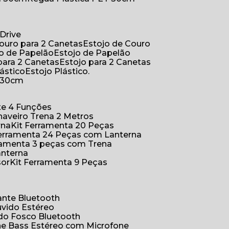
Drive
Couro para 2 Canetas
Estojo de Couro
jo de Papelão
Estojo de Papelão
 para 2 Canetas
Estojo para 2 Canetas
lástico
Estojo Plástico.
a 30cm
ete 4 Funções
Chaveiro Trena 2 Metros
rna
Kit Ferramenta 20 Peças
 Ferramenta 24 Peças com Lanterna
erramenta 3 peças com Trena
anterna
sor
Kit Ferramenta 9 Peças
hante Bluetooth
uvido Estéreo
ido Fosco Bluetooth
ne Bass Estéreo com Microfone