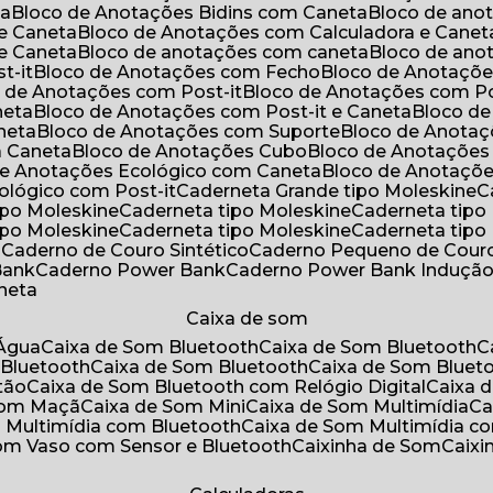
ta
Bloco de Anotações Bidins com Caneta
Bloco de an
 e Caneta
Bloco de Anotações com Calculadora e Canet
 e Caneta
Bloco de anotações com caneta
Bloco de an
t-it
Bloco de Anotações com Fecho
Bloco de Anotaçõe
o de Anotações com Post-it
Bloco de Anotações com Po
neta
Bloco de Anotações com Post-it e Caneta
Bloco d
neta
Bloco de Anotações com Suporte
Bloco de Anota
a Caneta
Bloco de Anotações Cubo
Bloco de Anotaçõe
 de Anotações Ecológico com Caneta
Bloco de Anotaçõ
cológico com Post-it
Caderneta Grande tipo Moleskine
tipo Moleskine
Caderneta tipo Moleskine
Caderneta tipo
tipo Moleskine
Caderneta tipo Moleskine
Caderneta tipo
a
Caderno de Couro Sintético
Caderno Pequeno de Couro
Bank
Caderno Power Bank
Caderno Power Bank Induçã
aneta
Caixa de som
’Água
Caixa de Som Bluetooth
Caixa de Som Bluetooth
 Bluetooth
Caixa de Som Bluetooth
Caixa de Som Bluet
tão
Caixa de Som Bluetooth com Relógio Digital
Caixa
 Som Maçã
Caixa de Som Mini
Caixa de Som Multimídia
C
m Multimídia com Bluetooth
Caixa de Som Multimídia c
Som Vaso com Sensor e Bluetooth
Caixinha de Som
Caix