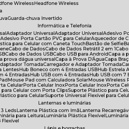
adfone Wireless
Headfone Wireless
a
huva
Guarda-chuva Invertido
Informática e Telefonia
sal
Adaptador Universal
Adaptador Universal
Adesivo P
r
Adesivo Porta Cartão PVC para Celular
Aquecedor de 
ástica para Celular com Caneta Touch
Bastão de Selfie
rene
Cabo de Dados
Cabo de Dados Retrátil 2 em 1
Cabo
USB
Cabo de Dados USB
Cabo USB para Android
Capa a
 a prova dágua universal
Capa à Prova D’Água
Capa Bra
 Adaptador Tomada
Carregador e Adaptador Tomada
C
ra Lentes
Hub Boneco com 4 Entradas USB
Hub Estrela 
m 4 Entradas
Hub USB com 4 Entradas
Hub USB com 7 
 Pad
Mouse Pad com Calculadora Solar
Mouse Wireless R
ta Celular
Porta Celular Inox
Porta Celular Inox
Porta Ce
o para Celular com Porta Clips
Suporte Plástico para Cel
Plástico para Celular
Suporte Universal Flexível para Celu
Lanternas e luminárias
 3 Leds
Lanterna Plástica com Imã
Lanterna Recarregáv
minária para Leitura
Luminária Plástica Flexível
Luminária
 Flexível
Lápis e borrachas