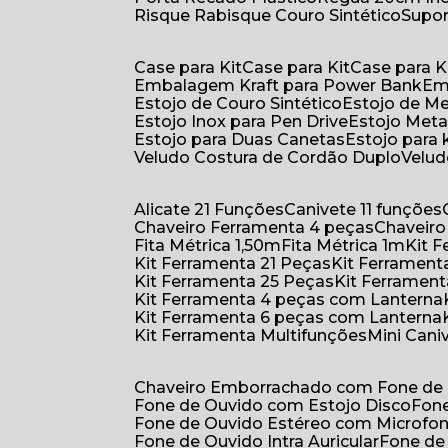
Risque Rabisque Couro Sintético
Supo
Case para Kit
Case para Kit
Case para K
Embalagem Kraft para Power Bank
E
Estojo de Couro Sintético
Estojo de M
Estojo Inox para Pen Drive
Estojo Meta
Estojo para Duas Canetas
Estojo para 
Veludo Costura de Cordão Duplo
Velu
Alicate 21 Funções
Canivete 11 funções
Chaveiro Ferramenta 4 peças
Chaveir
Fita Métrica 1,50m
Fita Métrica 1m
Kit
Kit Ferramenta 21 Peças
Kit Ferramen
Kit Ferramenta 25 Peças
Kit Ferramen
Kit Ferramenta 4 peças com Lanterna
Kit Ferramenta 6 peças com Lanterna
Kit Ferramenta Multifunções
Mini Can
Chaveiro Emborrachado com Fone de
Fone de Ouvido com Estojo Disco
Fon
Fone de Ouvido Estéreo com Microfo
Fone de Ouvido Intra Auricular
Fone de