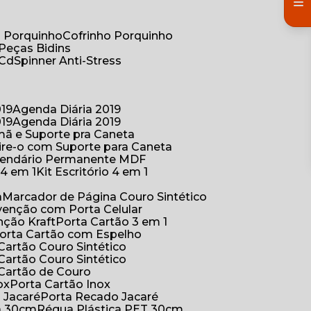
co Porquinho
Cofrinho Porquinho
 Peças Bidins
 Cd
Spinner Anti-Stress
019
Agenda Diária 2019
019
Agenda Diária 2019
mã e Suporte pra Caneta
ire-o com Suporte para Caneta
alendário Permanente MDF
o 4 em 1
Kit Escritório 4 em 1
a
Marcador de Página Couro Sintético
venção com Porta Celular
nção Kraft
Porta Cartão 3 em 1
Porta Cartão com Espelho
 Cartão Couro Sintético
 Cartão Couro Sintético
 Cartão de Couro
ox
Porta Cartão Inox
o Jacaré
Porta Recado Jacaré
ca 30cm
Régua Plástica PET 30cm