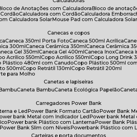
Calculadoras
Bloco de Anotações com Calculadora
Bloco de anotaç
m Cordão
Calculadora com Cordão
Calculadora Emborra
com Calculadora Solar
Mouse Pad com Calculadora Sola
Canecas e copos
ica
Caneca 350ml Porta Foto
Caneca 500ml Acrílica
Cane
mica 300ml
Caneca Cerâmica 350ml
Caneca Cerâmica 3
Caneca Gel 350ml
Caneca Gel 400ml
Caneca Inox
Caneca 
opo Acrílico 550ml
Copo Acrílico 550ml
Copo Long Drink 
o Plástico 480ml com Canudo
Copo Plástico 500ml c
oto 500ml
Copo Retrátil 130ml
Copo Retrátil 200ml
rte para Molho
Canetas e lapiseiras
 Bambu
Caneta Bambu
Caneta Ecológica Papelão
Canet
Carregadores Power Bank
terna e Led
Power Bank Formato Cartão
Power Bank M
Power bank Metal com Indicador Led
Power bank Metal
ico
Power bank Plástico com Lanterna
Power Bank Plás
Power Bank Slim com Níveis
Powerbank Plástico com 
Carteiras e porta documentos