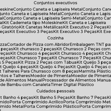
Conjuntos executivos
leskine
Conjunto Caneta e Lapiseira Metal
Conjunto Can
njunto Caneta e Lapiseira Metal
Conjunto Caneta e Lapis
al
Conjunto Caneta e Lapiseira Semi-Metal
Conjunto Ca
al
Kit Caderneta tipo Moleskine
Kit Caneta e Lapiseira
 Giratório
Kit Canetas Metálicas
Kit Executivo 2 Peças
Peças
Kit Executivo 3 Peças
Kit Executivo 3 Peças
Kit E
Cozinha
izza
Cortador de Pizza com Abridor
Embalagem TNT par
8 peças
Kit churrasco 2 peças
Kit Churrasco 2 Peças co
 Peças
Kit Churrasco 4 peças
Kit Churrasco 4 peças
Kit 
 Peças
Kit Churrasco 7 peça
Kit Churrasco 7 Peças
Kit Ch
as 5 Peças
Kit Pizza 2 Peças com Tábua
Kit Queijo 3 peç
Kit Queijo 4 peças
Kit Queijo 4 Peças
Kit Queijo 4 Peças
Kit Talheres Para Churrasco com 8 peças
Marmita Plást
ntos e Talheres
Moedor de Pimenta
Moedor de Piment
 de Alimentos Manual
Processador de Alimentos Manua
a de Bambu com Canaleta
Timer Digital Plástico
Cuidados pessoais
Kit Banho 4 peças
Kit Banho 5 Peças
Kit Banho 7 Peças
imido
Porta Comprimido Acrílico
Porta Comprimido Met
imido Metal
Porta Comprimido Plástico
Porta Comprim
l