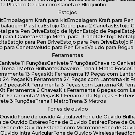
rte Plástico Celular com Caneta e Bloquinho
Estojos
it
Embalagem Kraft para Kit
Embalagem Kraft para Pen 
mbalagem Plástica
Estojo Couro para 2 Canetas
Estojo 
etal para Pen Drive
Estojo de Nylon
Estojo de Papel
Esto
l para 1 Caneta
Estojo Metal para 1 Caneta
Estojo Metal
kits
Estojo para Pen Drive
Estojo para Pen Drive
Estojo P
do para Caneta
Veludo para Pen Drive
Veludo para Régu
Ferramentas
Canivete 11 Funções
Canivete 7 funções
Chaveiro Caniv
o Trena 1 Metro Brilhante
Chaveiro Trena 1 Metro Fosco
 Ferramenta 13 Peças
Kit Ferramenta 19 Peças com Lante
ta 24 Peças
Kit Ferramenta 24 Peças com Lanterna
Kit
ta 3 peças
Kit Ferramenta 3 Peças com Lanterna
Kit F
Kit Ferramenta 6 Chaves
Kit Ferramenta 6 peças com L
Kit Ferramenta 7 Peças
Kit Ferramenta 8 peças + Exten
ivete 3 Funções
Trena 1 Metro
Trena 3 Metros
Fones de ouvido
 Ouvido
Fone de ouvido Articulavel
Fone de Ouvido Bril
e de Ouvido Estéreo
Fone de Ouvido Estéreo
Fone de O
ne
Fone de Ouvido Estéreo com Microfone
Fone de Ouv
 Ouvido Intra Auricular
Fone de Ouvido Wireless
Headfo