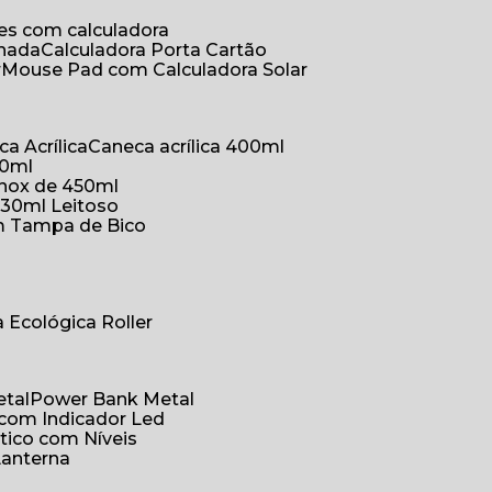
ões com calculadora
chada
Calculadora Porta Cartão
r
Mouse Pad com Calculadora Solar
ca Acrílica
Caneca acrílica 400ml
50ml
inox de 450ml
330ml Leitoso
om Tampa de Bico
a Ecológica Roller
etal
Power Bank Metal
 com Indicador Led
tico com Níveis
Lanterna