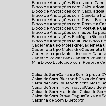
Bloco de Anotações Bidins com Cane
Bloco de Anotações com Calculadora
Bloco de Anotações com Calculadora
Bloco de Anotações com Caneta e Pos
Bloco de Anotações com Post-it
Bloc
Bloco de Anotações com Post-it e Ca
Bloco de Anotações Com Post-it e Ca
Bloco de Anotações com Suporte par
Bloco de Anotações Ecológico
Bloco
Bloco de Anotações Multiuso
Bloco E
Caderneta tipo Moleskine
Caderneta 
Caderneta tipo Moleskine
Caderneta 
Caderneta tipo Moleskine com Canet
Caderno Power Bank
Caderno Power 
Mini Bloco Ecológico com Post-it e C
Caixa de Som
Caixa de Som à prova D
Caixa de Som Bluetooth
Caixa de Som
Caixa de Som Bluetooth com Mosque
Caixa de Som Impermeável
Caixa de
Caixa de Som Multimídia
Caixa de So
Caixa de Som Prova Dágua
Caixa de 
Caixinha de Som Bluetooth