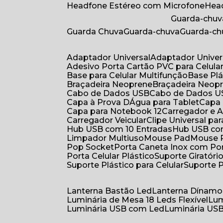
Headfone Estéreo com Microfone
He
Guarda-chuv
Guarda Chuva
Guarda-chuva
Guarda-c
Adaptador Universal
Adaptador Univer
Adesivo Porta Cartão PVC para Celula
Base para Celular Multifunção
Base Pl
Braçadeira Neoprene
Braçadeira Neop
Cabo de Dados USB
Cabo de Dados 
Capa à Prova DÁgua para Tablet
Capa
Capa para Notebook 12
Carregador e
Carregador Veicular
Clipe Universal pa
Hub USB com 10 Entradas
Hub USB co
Limpador Multiuso
Mouse Pad
Mouse
Pop Socket
Porta Caneta Inox com Por
Porta Celular Plástico
Suporte Giratóri
Suporte Plástico para Celular
Suporte 
Lanterna Bastão Led
Lanterna Dínamo
Luminária de Mesa 18 Leds Flexível
Lu
Luminária USB com Led
Luminária USB