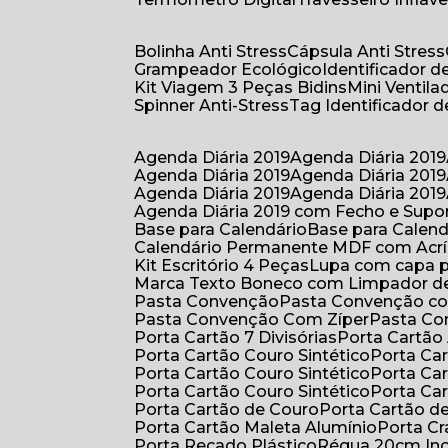
Bolinha Anti Stress
Cápsula Anti Stress
Grampeador Ecológico
Identificador 
Kit Viagem 3 Peças Bidins
Mini Venti
Spinner Anti-Stress
Tag Identificador
Agenda Diária 2019
Agenda Diária 2019
Agenda Diária 2019
Agenda Diária 2019
Agenda Diária 2019
Agenda Diária 2019
Agenda Diária 2019 com Fecho e Supo
Base para Calendário
Base para Cale
Calendário Permanente MDF com Acrí
Kit Escritório 4 Peças
Lupa com capa p
Marca Texto Boneco com Limpador de
Pasta Convenção
Pasta Convenção c
Pasta Convenção Com Zíper
Pasta C
Porta Cartão 7 Divisórias
Porta Cartão
Porta Cartão Couro Sintético
Porta Ca
Porta Cartão Couro Sintético
Porta Ca
Porta Cartão Couro Sintético
Porta Ca
Porta Cartão de Couro
Porta Cartão d
Porta Cartão Maleta Alumínio
Porta C
Porta Recado Plástico
Régua 20cm In