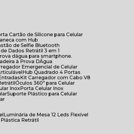
orta Cartão de Silicone para Celular
Caneca com Hub
Bastão de Selfie Bluetooth
 de Dados Retrátil 3 em 1
 prova dágua para smartphone.
çadeira à Prova DÁgua
arregador Emergencial de Celular
Articulável
Hub Quadrado 4 Portas
Entradas
Kit Carregador com Cabo V8
etrátil
Óculos 360º para Celular
lular Inox
Porta Celular Inox
ular
Suporte Plástico para Celular
lar
el
Luminária de Mesa 12 Leds Flexível
 Plástica Retrátil