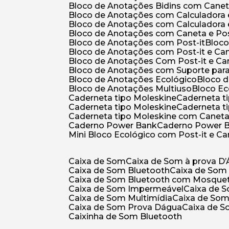
Bloco de Anotações Bidins com Cane
Bloco de Anotações com Calculadora
Bloco de Anotações com Calculadora
Bloco de Anotações com Caneta e Pos
Bloco de Anotações com Post-it
Bloc
Bloco de Anotações com Post-it e Ca
Bloco de Anotações Com Post-it e Ca
Bloco de Anotações com Suporte par
Bloco de Anotações Ecológico
Bloco
Bloco de Anotações Multiuso
Bloco E
Caderneta tipo Moleskine
Caderneta 
Caderneta tipo Moleskine
Caderneta 
Caderneta tipo Moleskine com Canet
Caderno Power Bank
Caderno Power 
Mini Bloco Ecológico com Post-it e C
Caixa de Som
Caixa de Som à prova D
Caixa de Som Bluetooth
Caixa de Som
Caixa de Som Bluetooth com Mosque
Caixa de Som Impermeável
Caixa de
Caixa de Som Multimídia
Caixa de So
Caixa de Som Prova Dágua
Caixa de 
Caixinha de Som Bluetooth