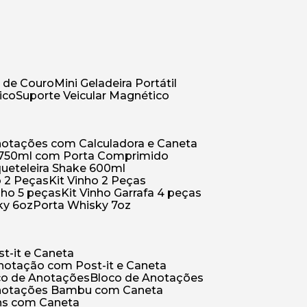
r de Couro
Mini Geladeira Portátil
ico
Suporte Veicular Magnético
Anotações com Calculadora e Caneta
a 750ml com Porta Comprimido
queteleira Shake 600ml
ho 2 Peças
Kit Vinho 2 Peças
inho 5 peças
Kit Vinho Garrafa 4 peças
ky 6oz
Porta Whisky 7oz
t-it e Caneta
Anotação com Post-it e Caneta
oco de Anotações
Bloco de Anotações
Anotações Bambu com Caneta
ins com Caneta