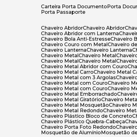
Carteira Porta Documento
Porta Doc
Porta Passaporte
Chaveiro Abridor
Chaveiro Abridor
Cha
Chaveiro Abridor com Lanterna
Chave
Chaveiro Bola Anti-Estresse
Chaveiro 
Chaveiro Couro com Metal
Chaveiro d
Chaveiro Lanterna
Chaveiro Lanterna
Chaveiro Metal
Chaveiro Metal
Chaveir
Chaveiro Metal
Chaveiro Metal
Chaveir
Chaveiro Metal Abridor com Couro
Ch
Chaveiro Metal Carro
Chaveiro Metal C
Chaveiro Metal com 3 Argolas
Chavei
Chaveiro Metal com Couro
Chaveiro 
Chaveiro Metal com Couro
Chaveiro 
Chaveiro Metal Emborrachado
Chavei
Chaveiro Metal Giratório
Chaveiro Meta
Chaveiro Metal Mosquetão
Chaveiro 
Chaveiro Metal Redondo
Chaveiro Met
Chaveiro Plástico Bloco de Concreto
Chaveiro Plástico Quebra-Cabeça
Cha
Chaveiro Porta Foto Redondo
Chaveir
Mosquetão de Alumínio
Mosquetão d