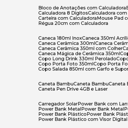
Bloco de Anotações com Calculadora
Calculadora 8 Dígitos
Calculadora co
Carteira com Calculadora
Mouse Pad 
Régua 20cm com Calculadora
Caneca 180ml Inox
Caneca 350ml Acríl
Caneca Cerâmica 300ml
Caneca Cerâ
Caneca Cerâmica 350ml com Colher
Caneca Mágica de Cerâmica 350ml
C
Copo Long Drink 330ml Perolado
Cop
Copo Porta Foto 350ml
Copo Porta F
Copo Salada 850ml com Garfo e Supo
Caneta Bambu
Caneta Bambu
Caneta
Caneta Pen Drive 4GB e Laser
Carregador Solar
Power Bank com Lan
Power Bank Metal
Power Bank Metal
Power Bank Plástico
Power Bank Plást
Power Bank Plástico com Visor Digital