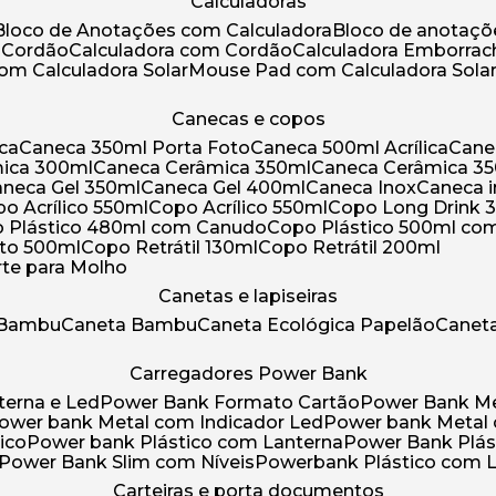
Calculadoras
Bloco de Anotações com Calculadora
Bloco de anotaç
m Cordão
Calculadora com Cordão
Calculadora Emborra
com Calculadora Solar
Mouse Pad com Calculadora Sola
Canecas e copos
ica
Caneca 350ml Porta Foto
Caneca 500ml Acrílica
Cane
mica 300ml
Caneca Cerâmica 350ml
Caneca Cerâmica 3
Caneca Gel 350ml
Caneca Gel 400ml
Caneca Inox
Caneca 
opo Acrílico 550ml
Copo Acrílico 550ml
Copo Long Drink 
o Plástico 480ml com Canudo
Copo Plástico 500ml c
oto 500ml
Copo Retrátil 130ml
Copo Retrátil 200ml
rte para Molho
Canetas e lapiseiras
 Bambu
Caneta Bambu
Caneta Ecológica Papelão
Canet
Carregadores Power Bank
terna e Led
Power Bank Formato Cartão
Power Bank M
Power bank Metal com Indicador Led
Power bank Metal
ico
Power bank Plástico com Lanterna
Power Bank Plás
Power Bank Slim com Níveis
Powerbank Plástico com 
Carteiras e porta documentos