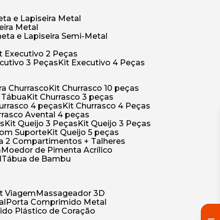
eta e Lapiseira Metal
eira Metal
neta e Lapiseira Semi-Metal
Kit Executivo 2 Peças
xecutivo 3 Peças
Kit Executivo 4 Peças
a Churrasco
Kit Churrasco 10 peças
m Tábua
Kit Churrasco 3 peças
Churrasco 4 peças
Kit Churrasco 4 Peças
urrasco Avental 4 peças
as
Kit Queijo 3 Peças
Kit Queijo 3 Peças
 com Suporte
Kit Queijo 5 peças
ica 2 Compartimentos + Talheres
a
Moedor de Pimenta Acrílico
l
Tábua de Bambu
Kit Viagem
Massageador 3D
al
Porta Comprimido Metal
ido Plástico de Coração