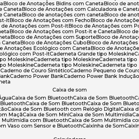
ta
Bloco de Anotações Bidins com Caneta
Bloco de an
 e Caneta
Bloco de Anotações com Calculadora e Canet
 e Caneta
Bloco de anotações com caneta
Bloco de an
t-it
Bloco de Anotações com Fecho
Bloco de Anotaçõe
o de Anotações com Post-it
Bloco de Anotações com Po
neta
Bloco de Anotações com Post-it e Caneta
Bloco d
neta
Bloco de Anotações com Suporte
Bloco de Anota
a Caneta
Bloco de Anotações Cubo
Bloco de Anotaçõe
 de Anotações Ecológico com Caneta
Bloco de Anotaçõ
cológico com Post-it
Caderneta Grande tipo Moleskine
tipo Moleskine
Caderneta tipo Moleskine
Caderneta tipo
tipo Moleskine
Caderneta tipo Moleskine
Caderneta tipo
a
Caderno de Couro Sintético
Caderno Pequeno de Couro
Bank
Caderno Power Bank
Caderno Power Bank Induçã
aneta
Caixa de som
’Água
Caixa de Som Bluetooth
Caixa de Som Bluetooth
 Bluetooth
Caixa de Som Bluetooth
Caixa de Som Bluet
tão
Caixa de Som Bluetooth com Relógio Digital
Caixa
 Som Maçã
Caixa de Som Mini
Caixa de Som Multimídia
C
m Multimídia com Bluetooth
Caixa de Som Multimídia c
Som Vaso com Sensor e Bluetooth
Caixinha de Som
Caix