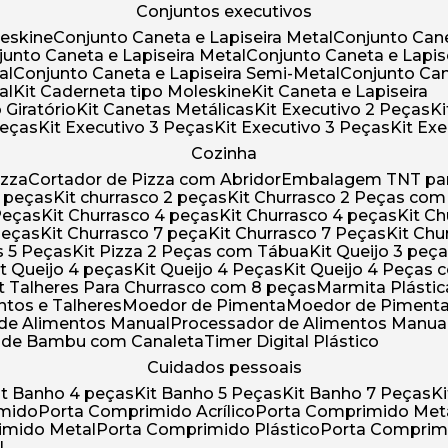
Conjuntos executivos
leskine
Conjunto Caneta e Lapiseira Metal
Conjunto Can
njunto Caneta e Lapiseira Metal
Conjunto Caneta e Lapis
al
Conjunto Caneta e Lapiseira Semi-Metal
Conjunto Ca
al
Kit Caderneta tipo Moleskine
Kit Caneta e Lapiseira
 Giratório
Kit Canetas Metálicas
Kit Executivo 2 Peças
Peças
Kit Executivo 3 Peças
Kit Executivo 3 Peças
Kit E
Cozinha
izza
Cortador de Pizza com Abridor
Embalagem TNT par
8 peças
Kit churrasco 2 peças
Kit Churrasco 2 Peças co
 Peças
Kit Churrasco 4 peças
Kit Churrasco 4 peças
Kit 
 Peças
Kit Churrasco 7 peça
Kit Churrasco 7 Peças
Kit Ch
as 5 Peças
Kit Pizza 2 Peças com Tábua
Kit Queijo 3 peç
Kit Queijo 4 peças
Kit Queijo 4 Peças
Kit Queijo 4 Peças
Kit Talheres Para Churrasco com 8 peças
Marmita Plást
ntos e Talheres
Moedor de Pimenta
Moedor de Piment
 de Alimentos Manual
Processador de Alimentos Manua
a de Bambu com Canaleta
Timer Digital Plástico
Cuidados pessoais
Kit Banho 4 peças
Kit Banho 5 Peças
Kit Banho 7 Peças
imido
Porta Comprimido Acrílico
Porta Comprimido Met
imido Metal
Porta Comprimido Plástico
Porta Comprim
l