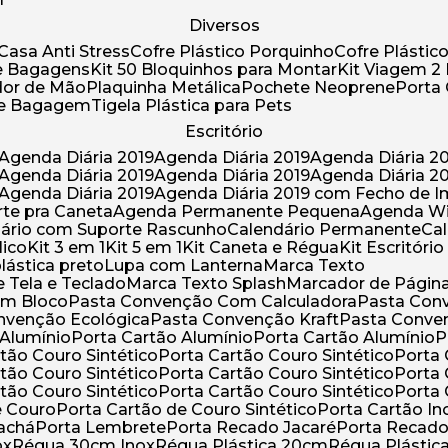
Diversos
Casa Anti Stress
Cofre Plástico Porquinho
Cofre Plásti
de Bagagens
Kit 50 Bloquinhos para Montar
Kit Viagem 2
lador de Mão
Plaquinha Metálica
Pochete Neoprene
Porta
 de Bagagem
Tigela Plástica para Pets
Escritório
Agenda Diária 2019
Agenda Diária 2019
Agenda Diária 2
Agenda Diária 2019
Agenda Diária 2019
Agenda Diária 2
Agenda Diária 2019
Agenda Diária 2019 com Fecho de I
rte pra Caneta
Agenda Permanente Pequena
Agenda W
ndário com Suporte Rascunho
Calendário Permanente
C
lico
Kit 3 em 1
Kit 5 em 1
Kit Caneta e Régua
Kit Escritóri
lástica preto
Lupa com Lanterna
Marca Texto
 Tela e Teclado
Marca Texto Splash
Marcador de Págin
om Bloco
Pasta Convenção Com Calculadora
Pasta Con
onvenção Ecológica
Pasta Convenção Kraft
Pasta Conve
 Alumínio
Porta Cartão Alumínio
Porta Cartão Alumínio
rtão Couro Sintético
Porta Cartão Couro Sintético
Porta
rtão Couro Sintético
Porta Cartão Couro Sintético
Porta
rtão Couro Sintético
Porta Cartão Couro Sintético
Porta
e Couro
Porta Cartão de Couro Sintético
Porta Cartão In
rachá
Porta Lembrete
Porta Recado Jacaré
Porta Recad
ox
Régua 30cm Inox
Régua Plástica 20cm
Régua Plásti