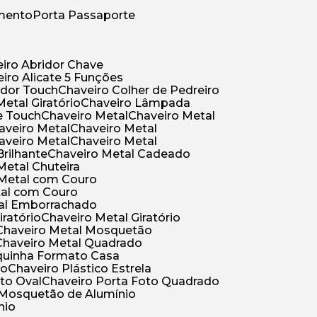
umento
Porta Passaporte
eiro Abridor Chave
eiro Alicate 5 Funções
idor Touch
Chaveiro Colher de Pedreiro
Metal Giratório
Chaveiro Lâmpada
e Touch
Chaveiro Metal
Chaveiro Metal
haveiro Metal
Chaveiro Metal
haveiro Metal
Chaveiro Metal
Brilhante
Chaveiro Metal Cadeado
 Metal Chuteira
o Metal com Couro
tal com Couro
tal Emborrachado
iratório
Chaveiro Metal Giratório
Chaveiro Metal Mosquetão
Chaveiro Metal Quadrado
aquinha Formato Casa
ão
Chaveiro Plástico Estrela
oto Oval
Chaveiro Porta Foto Quadrado
Mosquetão de Alumínio
nio