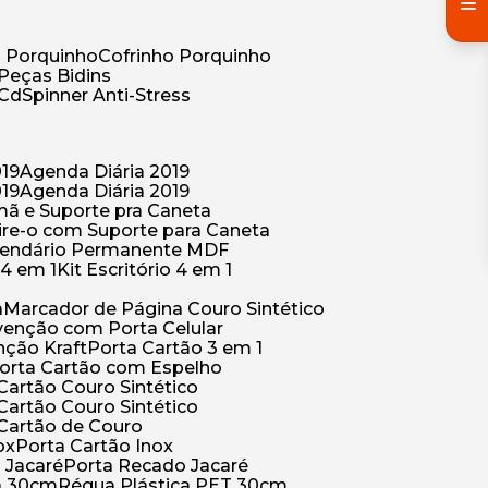
co Porquinho
Cofrinho Porquinho
 Peças Bidins
 Cd
Spinner Anti-Stress
019
Agenda Diária 2019
019
Agenda Diária 2019
mã e Suporte pra Caneta
ire-o com Suporte para Caneta
alendário Permanente MDF
o 4 em 1
Kit Escritório 4 em 1
a
Marcador de Página Couro Sintético
venção com Porta Celular
nção Kraft
Porta Cartão 3 em 1
Porta Cartão com Espelho
 Cartão Couro Sintético
 Cartão Couro Sintético
 Cartão de Couro
ox
Porta Cartão Inox
o Jacaré
Porta Recado Jacaré
ca 30cm
Régua Plástica PET 30cm