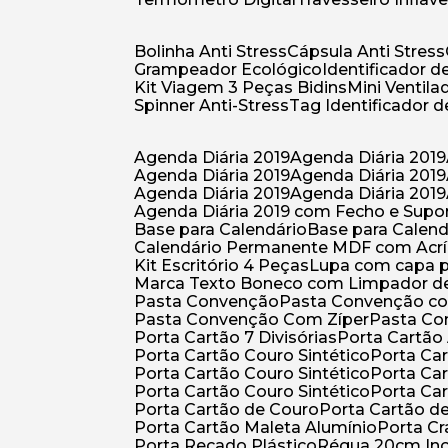
Bolinha Anti Stress
Cápsula Anti Stress
Grampeador Ecológico
Identificador 
Kit Viagem 3 Peças Bidins
Mini Venti
Spinner Anti-Stress
Tag Identificador
Agenda Diária 2019
Agenda Diária 2019
Agenda Diária 2019
Agenda Diária 2019
Agenda Diária 2019
Agenda Diária 2019
Agenda Diária 2019 com Fecho e Supo
Base para Calendário
Base para Cale
Calendário Permanente MDF com Acrí
Kit Escritório 4 Peças
Lupa com capa p
Marca Texto Boneco com Limpador de
Pasta Convenção
Pasta Convenção c
Pasta Convenção Com Zíper
Pasta C
Porta Cartão 7 Divisórias
Porta Cartão
Porta Cartão Couro Sintético
Porta Ca
Porta Cartão Couro Sintético
Porta Ca
Porta Cartão Couro Sintético
Porta Ca
Porta Cartão de Couro
Porta Cartão d
Porta Cartão Maleta Alumínio
Porta C
Porta Recado Plástico
Régua 20cm In