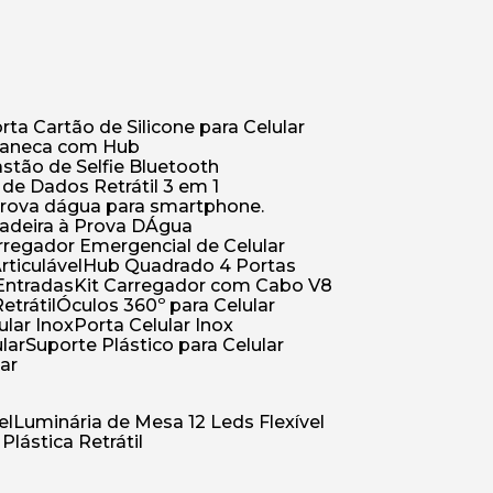
orta Cartão de Silicone para Celular
Caneca com Hub
Bastão de Selfie Bluetooth
 de Dados Retrátil 3 em 1
 prova dágua para smartphone.
çadeira à Prova DÁgua
arregador Emergencial de Celular
Articulável
Hub Quadrado 4 Portas
Entradas
Kit Carregador com Cabo V8
etrátil
Óculos 360º para Celular
lular Inox
Porta Celular Inox
ular
Suporte Plástico para Celular
lar
el
Luminária de Mesa 12 Leds Flexível
 Plástica Retrátil