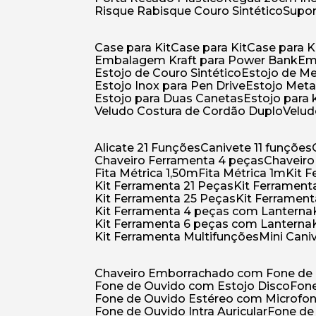
Risque Rabisque Couro Sintético
Supo
Case para Kit
Case para Kit
Case para K
Embalagem Kraft para Power Bank
E
Estojo de Couro Sintético
Estojo de M
Estojo Inox para Pen Drive
Estojo Meta
Estojo para Duas Canetas
Estojo para 
Veludo Costura de Cordão Duplo
Velu
Alicate 21 Funções
Canivete 11 funções
Chaveiro Ferramenta 4 peças
Chaveir
Fita Métrica 1,50m
Fita Métrica 1m
Kit
Kit Ferramenta 21 Peças
Kit Ferramen
Kit Ferramenta 25 Peças
Kit Ferramen
Kit Ferramenta 4 peças com Lanterna
Kit Ferramenta 6 peças com Lanterna
Kit Ferramenta Multifunções
Mini Can
Chaveiro Emborrachado com Fone de
Fone de Ouvido com Estojo Disco
Fon
Fone de Ouvido Estéreo com Microfo
Fone de Ouvido Intra Auricular
Fone de