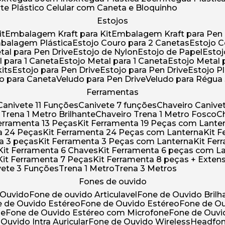
rte Plástico Celular com Caneta e Bloquinho
Estojos
it
Embalagem Kraft para Kit
Embalagem Kraft para Pen 
mbalagem Plástica
Estojo Couro para 2 Canetas
Estojo 
etal para Pen Drive
Estojo de Nylon
Estojo de Papel
Esto
l para 1 Caneta
Estojo Metal para 1 Caneta
Estojo Metal
kits
Estojo para Pen Drive
Estojo para Pen Drive
Estojo P
do para Caneta
Veludo para Pen Drive
Veludo para Régu
Ferramentas
Canivete 11 Funções
Canivete 7 funções
Chaveiro Caniv
o Trena 1 Metro Brilhante
Chaveiro Trena 1 Metro Fosco
 Ferramenta 13 Peças
Kit Ferramenta 19 Peças com Lante
ta 24 Peças
Kit Ferramenta 24 Peças com Lanterna
Kit
ta 3 peças
Kit Ferramenta 3 Peças com Lanterna
Kit F
Kit Ferramenta 6 Chaves
Kit Ferramenta 6 peças com L
Kit Ferramenta 7 Peças
Kit Ferramenta 8 peças + Exten
ivete 3 Funções
Trena 1 Metro
Trena 3 Metros
Fones de ouvido
 Ouvido
Fone de ouvido Articulavel
Fone de Ouvido Bril
e de Ouvido Estéreo
Fone de Ouvido Estéreo
Fone de O
ne
Fone de Ouvido Estéreo com Microfone
Fone de Ouv
 Ouvido Intra Auricular
Fone de Ouvido Wireless
Headfo