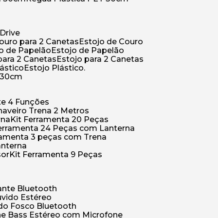
Drive
Couro para 2 Canetas
Estojo de Couro
jo de Papelão
Estojo de Papelão
 para 2 Canetas
Estojo para 2 Canetas
lástico
Estojo Plástico.
a 30cm
ete 4 Funções
Chaveiro Trena 2 Metros
rna
Kit Ferramenta 20 Peças
 Ferramenta 24 Peças com Lanterna
erramenta 3 peças com Trena
anterna
sor
Kit Ferramenta 9 Peças
hante Bluetooth
uvido Estéreo
ido Fosco Bluetooth
ne Bass Estéreo com Microfone