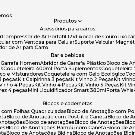
somos
Produtos
Acessórios para carros
r
Compressor de Ar Portátil 12V
Lixocar de Couro
Lixoca
icular com Ventosa para Celular
Suporte Veicular Magnét
ador de Ar para Carro
Bar e bebidas
de Garrafa Homem
Abridor de Garrafa Plástico
Bloco de 
os
Coqueteleira 400ml Porta Suplementos
Coqueteleir
ico e Misturadores
Coqueteleira com Gelo Ecológico
Co
 3 peças
Kit Caipirinha 3 peças
Kit Vinho 2 Peças
Kit Vin
t Vinho 4 Peças
Kit Vinho 4 Peças
Kit Vinho 5 Peças
Kit V
drez 4 peças
Mini Liquidificador Smart 380ml
Porta Whis
Blocos e cadernetas
o com Folhas Quadriculadas
Bloco de Anotação com Pos
eta
Bloco de Anotação com Post-it e Caneta
Bloco de 
 Anotações
Bloco de anotações
Bloco de Anotações
Bl
ões
Bloco de Anotações Bambu com Caneta
Bloco de 
eta
Bloco de Anotações Bidins
Bloco de Anotações Bid