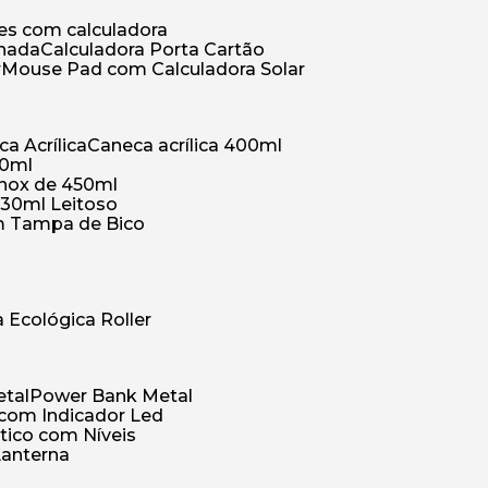
ões com calculadora
chada
Calculadora Porta Cartão
r
Mouse Pad com Calculadora Solar
ca Acrílica
Caneca acrílica 400ml
50ml
inox de 450ml
330ml Leitoso
om Tampa de Bico
a Ecológica Roller
etal
Power Bank Metal
 com Indicador Led
tico com Níveis
Lanterna