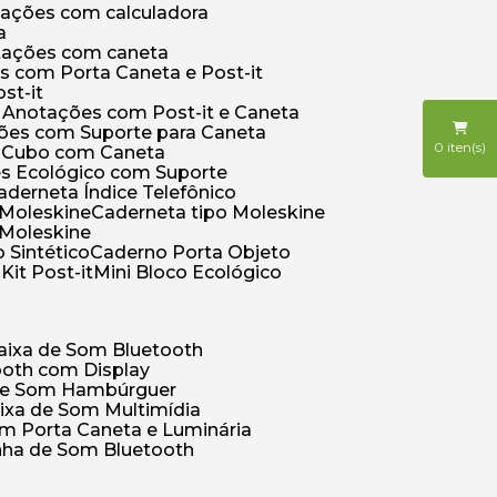
otações com calculadora
a
otações com caneta
s com Porta Caneta e Post-it
st-it
e Anotações com Post-it e Caneta
ções com Suporte para Caneta
0
iten(s)
s Cubo com Caneta
es Ecológico com Suporte
Caderneta Índice Telefônico
 Moleskine
Caderneta tipo Moleskine
 Moleskine
 Sintético
Caderno Porta Objeto
o
Kit Post-it
Mini Bloco Ecológico
Caixa de Som Bluetooth
ooth com Display
 de Som Hambúrguer
aixa de Som Multimídia
om Porta Caneta e Luminária
inha de Som Bluetooth