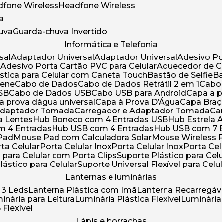
adfone Wireless
Headfone Wireless
a
huva
Guarda-chuva Invertido
Informática e Telefonia
sal
Adaptador Universal
Adaptador Universal
Adesivo P
r
Adesivo Porta Cartão PVC para Celular
Aquecedor de 
ástica para Celular com Caneta Touch
Bastão de Selfie
rene
Cabo de Dados
Cabo de Dados Retrátil 2 em 1
Cabo
USB
Cabo de Dados USB
Cabo USB para Android
Capa a
 a prova dágua universal
Capa à Prova D’Água
Capa Bra
 Adaptador Tomada
Carregador e Adaptador Tomada
C
ra Lentes
Hub Boneco com 4 Entradas USB
Hub Estrela 
m 4 Entradas
Hub USB com 4 Entradas
Hub USB com 7 
 Pad
Mouse Pad com Calculadora Solar
Mouse Wireless R
ta Celular
Porta Celular Inox
Porta Celular Inox
Porta Ce
o para Celular com Porta Clips
Suporte Plástico para Cel
Plástico para Celular
Suporte Universal Flexível para Celu
Lanternas e luminárias
 3 Leds
Lanterna Plástica com Imã
Lanterna Recarregáv
minária para Leitura
Luminária Plástica Flexível
Luminária
 Flexível
Lápis e borrachas