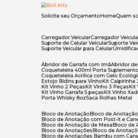
Solicite seu Orçamento
Home
Quem 
Carregador Veicular
Carregador Veicula
Suporte de Celular Veicular
Suporte Ve
Suporte Veicular para Celular
Umidific
Abridor de Garrafa com Imã
Abridor 
Coqueteleira 400ml Porta Suplement
Coqueteleira Acrílica com Gelo Ecológ
Estojo Bidins para Vinho
Kit Caipirinha
Kit Vinho 2 Peças
Kit Vinho 3 Peças
Ki
Kit Vinho Garrafa 5 peças
Kit Vinho Xa
Porta Whisky 8oz
Saca Rolhas Metal
Bloco de Anotação
Bloco de Anotaçã
Bloco de Anotação com Post-it e Can
Bloco de Anotação de Mesa
Bloco de
Bloco de Anotações
Bloco de Anotaç
Bloco de Anotações Bambu com Can