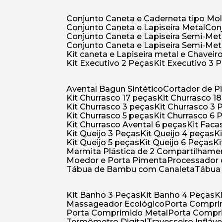
Conjunto Caneta e Caderneta tipo Mo
Conjunto Caneta e Lapiseira Metal
Co
Conjunto Caneta e Lapiseira Semi-Met
Conjunto Caneta e Lapiseira Semi-Met
Kit caneta e Lapiseira metal e Chaveiro
Kit Executivo 2 Peças
Kit Executivo 3 
Avental Bagun Sintético
Cortador de P
Kit Churrasco 17 peças
Kit Churrasco 1
Kit Churrasco 3 peças
Kit Churrasco 3
Kit Churrasco 5 peças
Kit Churrasco 6
Kit Churrasco Avental 6 peças
Kit Fac
Kit Queijo 3 Peças
Kit Queijo 4 peças
Kit Queijo 5 peças
Kit Queijo 6 Peças
Marmita Plástica de 2 Compartilhame
Moedor e Porta Pimenta
Processador
Tábua de Bambu com Canaleta
Tábu
Kit Banho 3 Peças
Kit Banho 4 Peças
Massageador Ecológico
Porta Compr
Porta Comprimido Metal
Porta Compr
Termômetro Digital
Travesseiro Infláve