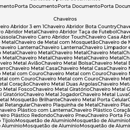
umento
Porta Documento
Porta Documento
Porta Doc
Chaveiros
veiro Abridor 3 em 1
Chaveiro Abridor Bota Country
Chav
iro Abridor Metal
Chaveiro Abridor Taça de Futebol
Chav
Bússola
Chaveiro Carro Abridor Touch
Chaveiro Casa Abr
e Metal
Chaveiro de Metal com Mosquetão
Chaveiro de 
Chaveiro Lanterna
Chaveiro Lanterna
Chaveiro Limpador 
o Metal
Chaveiro Metal
Chaveiro Metal
Chaveiro Metal
C
o Metal
Chaveiro Metal
Chaveiro Metal
Chaveiro Metal
C
aveiro Metal Avião
Chaveiro Metal Bolsa
Chaveiro Metal 
arro
Chaveiro Metal Casa
Chaveiro Metal Casa
Chaveiro
ro Metal com Couro
Chaveiro Metal com Couro
Chaveir
Metal com Couro
Chaveiro Metal com Couro
Chaveiro Me
Metal Coração
Chaveiro Metal Duas Argolas
Chaveiro Me
ro Metal Fosco
Chaveiro Metal Giratório
Chaveiro Metal G
l Giratório
Chaveiro Metal Jogador
Chaveiro Metal Luva
Metal Mosquetão Brilhante
Chaveiro Metal Porta Celular
al Retangular
Chaveiro Plaquinha de Metal
Chaveiro Pl
Chaveiro Plástico com Lanterna
Chaveiro Plástico Coraç
veiro Plástico Redondo
Chaveiro Pneu
Chaveiro Porta F
o Tijolo
Mosquetão de Alumínio
Mosquetão de Alumínio
e Alumínio
Mosquetão de Alumínio
Mosquetão de Alumí