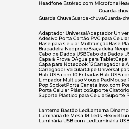
Headfone Estéreo com Microfone
He
Guarda-chuv
Guarda Chuva
Guarda-chuva
Guarda-c
Adaptador Universal
Adaptador Univer
Adesivo Porta Cartão PVC para Celula
Base para Celular Multifunção
Base Pl
Braçadeira Neoprene
Braçadeira Neop
Cabo de Dados USB
Cabo de Dados 
Capa à Prova DÁgua para Tablet
Capa
Capa para Notebook 12
Carregador e
Carregador Veicular
Clipe Universal pa
Hub USB com 10 Entradas
Hub USB co
Limpador Multiuso
Mouse Pad
Mouse
Pop Socket
Porta Caneta Inox com Por
Porta Celular Plástico
Suporte Giratóri
Suporte Plástico para Celular
Suporte 
Lanterna Bastão Led
Lanterna Dínamo
Luminária de Mesa 18 Leds Flexível
Lu
Luminária USB com Led
Luminária USB