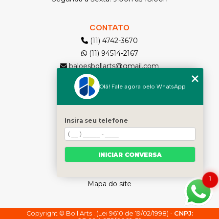
CONTATO
(11) 4742-3670
(11) 94514-2167
baloesbollarts@gmail.com
Olá! Fale agora pelo WhatsApp
MENU
Solicite seu Orçamento
Home
Insira seu telefone
Quem somos
Produtos
INICIAR CONVERSA
Contato
Categorias
1
Mapa do site
Copyright © Boll Arts . (Lei 9610 de 19/02/1998) -
CNPJ: