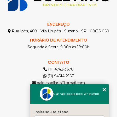
ENDEREÇO
Rua Ipês, 409 - Vila Urupês - Suzano - SP - 08615-060
HORÁRIO DE ATENDIMENTO
Segunda à Sexta: 9:00h às 18:00h
CONTATO
(11) 4742-3670
(11) 94514-2167
baloesbollarts@gmail.com
Olá! Fale agora pelo WhatsApp
MENU
Solicite seu Orçamento
Home
Insira seu telefone