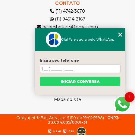
CONTATO
(11) 4742-3670
(11) 94514-2167
baloesbollarts@gmail.com
Olá! Fale agora pelo WhatsApp
MENU
Solicite seu Orçamento
Home
Insira seu telefone
Quem somos
Produtos
INICIAR CONVERSA
Contato
Categorias
1
Mapa do site
Copyright © Boll Arts . (Lei 9610 de 19/02/1998) -
CNPJ:
23.694.635/0001-31
HTML
CSS