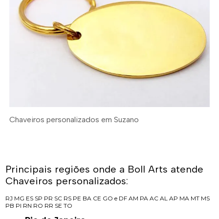
Chaveiros personalizados em Suzano
Principais regiões onde a Boll Arts atende
Chaveiros personalizados:
RJ
MG
ES
SP
PR
SC
RS
PE
BA
CE
GO e DF
AM
PA
AC
AL
AP
MA
MT
MS
PB
PI
RN
RO
RR
SE
TO