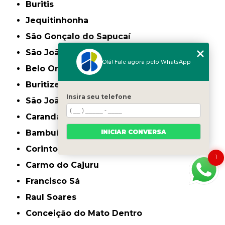
Buritis
Jequitinhonha
São Gonçalo do Sapucaí
São João da Ponte
Olá! Fale agora pelo WhatsApp
Belo Oriente
Buritizeiro
Insira seu telefone
São João do Paraíso
Carandaí
INICIAR CONVERSA
Bambuí
Corinto
1
Carmo do Cajuru
Francisco Sá
Raul Soares
Conceição do Mato Dentro