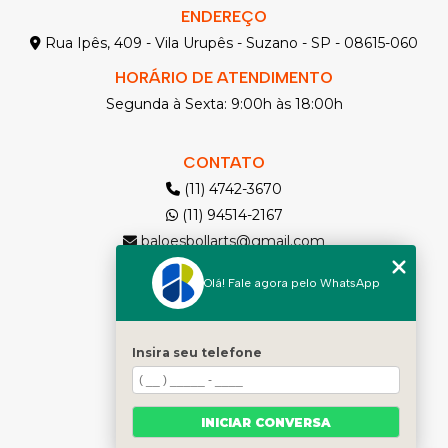
ENDEREÇO
Rua Ipês, 409 - Vila Urupês - Suzano - SP - 08615-060
HORÁRIO DE ATENDIMENTO
Segunda à Sexta: 9:00h às 18:00h
CONTATO
(11) 4742-3670
(11) 94514-2167
baloesbollarts@gmail.com
Olá! Fale agora pelo WhatsApp
MENU
Solicite seu Orçamento
Home
Insira seu telefone
Quem somos
Produtos
INICIAR CONVERSA
Contato