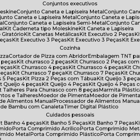
Conjuntos executivos
leskine
Conjunto Caneta e Lapiseira Metal
Conjunto Can
njunto Caneta e Lapiseira Metal
Conjunto Caneta e Lapis
al
Conjunto Caneta e Lapiseira Semi-Metal
Conjunto Ca
al
Kit Caderneta tipo Moleskine
Kit Caneta e Lapiseira
 Giratório
Kit Canetas Metálicas
Kit Executivo 2 Peças
Peças
Kit Executivo 3 Peças
Kit Executivo 3 Peças
Kit E
Cozinha
izza
Cortador de Pizza com Abridor
Embalagem TNT par
8 peças
Kit churrasco 2 peças
Kit Churrasco 2 Peças co
 Peças
Kit Churrasco 4 peças
Kit Churrasco 4 peças
Kit 
 Peças
Kit Churrasco 7 peça
Kit Churrasco 7 Peças
Kit Ch
as 5 Peças
Kit Pizza 2 Peças com Tábua
Kit Queijo 3 peç
Kit Queijo 4 peças
Kit Queijo 4 Peças
Kit Queijo 4 Peças
Kit Talheres Para Churrasco com 8 peças
Marmita Plást
ntos e Talheres
Moedor de Pimenta
Moedor de Piment
 de Alimentos Manual
Processador de Alimentos Manua
a de Bambu com Canaleta
Timer Digital Plástico
Cuidados pessoais
Kit Banho 4 peças
Kit Banho 5 Peças
Kit Banho 7 Peças
imido
Porta Comprimido Acrílico
Porta Comprimido Met
imido Metal
Porta Comprimido Plástico
Porta Comprim
l