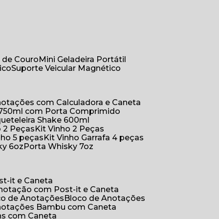
r de Couro
Mini Geladeira Portátil
ico
Suporte Veicular Magnético
Anotações com Calculadora e Caneta
a 750ml com Porta Comprimido
queteleira Shake 600ml
ho 2 Peças
Kit Vinho 2 Peças
inho 5 peças
Kit Vinho Garrafa 4 peças
ky 6oz
Porta Whisky 7oz
t-it e Caneta
Anotação com Post-it e Caneta
oco de Anotações
Bloco de Anotações
Anotações Bambu com Caneta
ins com Caneta