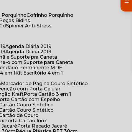
co Porquinho
Cofrinho Porquinho
 Peças Bidins
 Cd
Spinner Anti-Stress
019
Agenda Diária 2019
019
Agenda Diária 2019
mã e Suporte pra Caneta
ire-o com Suporte para Caneta
alendário Permanente MDF
o 4 em 1
Kit Escritório 4 em 1
a
Marcador de Página Couro Sintético
venção com Porta Celular
nção Kraft
Porta Cartão 3 em 1
Porta Cartão com Espelho
 Cartão Couro Sintético
 Cartão Couro Sintético
 Cartão de Couro
ox
Porta Cartão Inox
o Jacaré
Porta Recado Jacaré
ca 30cm
Régua Plástica PET 30cm