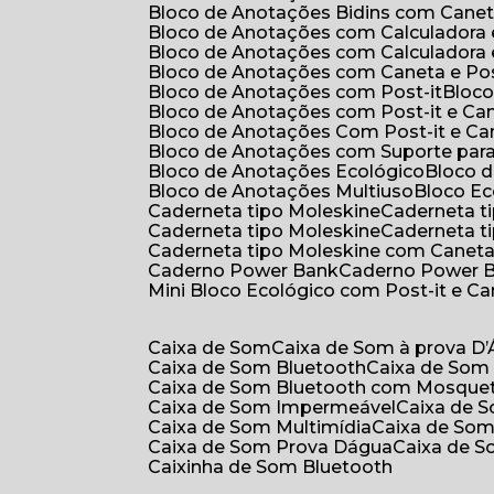
Bloco de Anotações Bidins com Cane
Bloco de Anotações com Calculadora
Bloco de Anotações com Calculadora
Bloco de Anotações com Caneta e Pos
Bloco de Anotações com Post-it
Bloc
Bloco de Anotações com Post-it e Ca
Bloco de Anotações Com Post-it e Ca
Bloco de Anotações com Suporte par
Bloco de Anotações Ecológico
Bloco
Bloco de Anotações Multiuso
Bloco E
Caderneta tipo Moleskine
Caderneta 
Caderneta tipo Moleskine
Caderneta 
Caderneta tipo Moleskine com Canet
Caderno Power Bank
Caderno Power 
Mini Bloco Ecológico com Post-it e C
Caixa de Som
Caixa de Som à prova D
Caixa de Som Bluetooth
Caixa de Som
Caixa de Som Bluetooth com Mosque
Caixa de Som Impermeável
Caixa de
Caixa de Som Multimídia
Caixa de So
Caixa de Som Prova Dágua
Caixa de 
Caixinha de Som Bluetooth