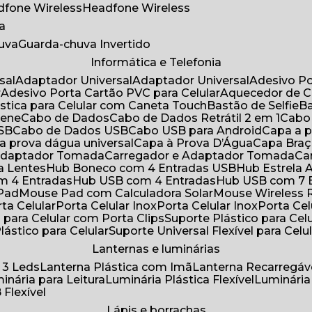
adfone Wireless
Headfone Wireless
a
huva
Guarda-chuva Invertido
Informática e Telefonia
sal
Adaptador Universal
Adaptador Universal
Adesivo P
r
Adesivo Porta Cartão PVC para Celular
Aquecedor de 
ástica para Celular com Caneta Touch
Bastão de Selfie
rene
Cabo de Dados
Cabo de Dados Retrátil 2 em 1
Cabo
USB
Cabo de Dados USB
Cabo USB para Android
Capa a
 a prova dágua universal
Capa à Prova D’Água
Capa Bra
 Adaptador Tomada
Carregador e Adaptador Tomada
C
ra Lentes
Hub Boneco com 4 Entradas USB
Hub Estrela 
m 4 Entradas
Hub USB com 4 Entradas
Hub USB com 7 
 Pad
Mouse Pad com Calculadora Solar
Mouse Wireless R
ta Celular
Porta Celular Inox
Porta Celular Inox
Porta Ce
o para Celular com Porta Clips
Suporte Plástico para Cel
Plástico para Celular
Suporte Universal Flexível para Celu
Lanternas e luminárias
 3 Leds
Lanterna Plástica com Imã
Lanterna Recarregáv
minária para Leitura
Luminária Plástica Flexível
Luminária
 Flexível
Lápis e borrachas