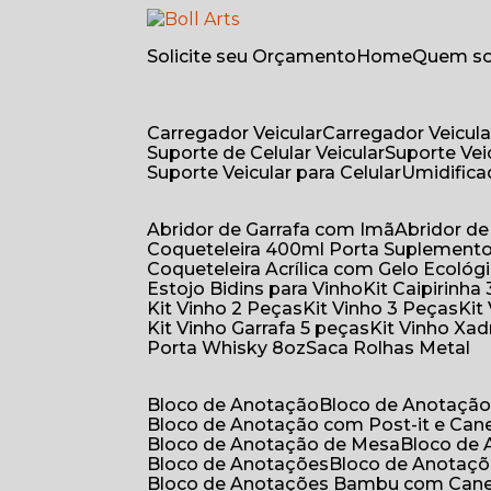
Solicite seu Orçamento
Home
Quem 
Carregador Veicular
Carregador Veicula
Suporte de Celular Veicular
Suporte Ve
Suporte Veicular para Celular
Umidific
Abridor de Garrafa com Imã
Abridor 
Coqueteleira 400ml Porta Suplement
Coqueteleira Acrílica com Gelo Ecológ
Estojo Bidins para Vinho
Kit Caipirinha
Kit Vinho 2 Peças
Kit Vinho 3 Peças
Ki
Kit Vinho Garrafa 5 peças
Kit Vinho Xa
Porta Whisky 8oz
Saca Rolhas Metal
Bloco de Anotação
Bloco de Anotaçã
Bloco de Anotação com Post-it e Can
Bloco de Anotação de Mesa
Bloco de
Bloco de Anotações
Bloco de Anotaç
Bloco de Anotações Bambu com Can