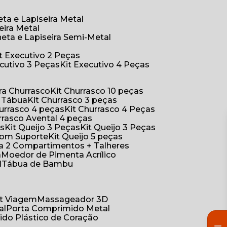
eta e Lapiseira Metal
eira Metal
neta e Lapiseira Semi-Metal
Kit Executivo 2 Peças
xecutivo 3 Peças
Kit Executivo 4 Peças
a Churrasco
Kit Churrasco 10 peças
m Tábua
Kit Churrasco 3 peças
Churrasco 4 peças
Kit Churrasco 4 Peças
urrasco Avental 4 peças
as
Kit Queijo 3 Peças
Kit Queijo 3 Peças
 com Suporte
Kit Queijo 5 peças
ica 2 Compartimentos + Talheres
a
Moedor de Pimenta Acrílico
l
Tábua de Bambu
Kit Viagem
Massageador 3D
al
Porta Comprimido Metal
ido Plástico de Coração