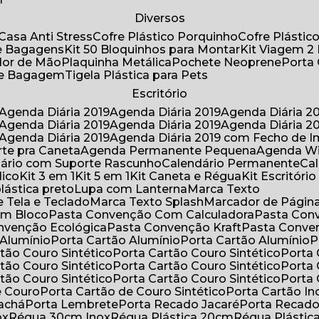
Diversos
Casa Anti Stress
Cofre Plástico Porquinho
Cofre Plásti
de Bagagens
Kit 50 Bloquinhos para Montar
Kit Viagem 2
lador de Mão
Plaquinha Metálica
Pochete Neoprene
Porta
 de Bagagem
Tigela Plástica para Pets
Escritório
Agenda Diária 2019
Agenda Diária 2019
Agenda Diária 2
Agenda Diária 2019
Agenda Diária 2019
Agenda Diária 2
Agenda Diária 2019
Agenda Diária 2019 com Fecho de I
rte pra Caneta
Agenda Permanente Pequena
Agenda W
ndário com Suporte Rascunho
Calendário Permanente
C
lico
Kit 3 em 1
Kit 5 em 1
Kit Caneta e Régua
Kit Escritóri
lástica preto
Lupa com Lanterna
Marca Texto
 Tela e Teclado
Marca Texto Splash
Marcador de Págin
om Bloco
Pasta Convenção Com Calculadora
Pasta Con
onvenção Ecológica
Pasta Convenção Kraft
Pasta Conve
 Alumínio
Porta Cartão Alumínio
Porta Cartão Alumínio
rtão Couro Sintético
Porta Cartão Couro Sintético
Porta
rtão Couro Sintético
Porta Cartão Couro Sintético
Porta
rtão Couro Sintético
Porta Cartão Couro Sintético
Porta
e Couro
Porta Cartão de Couro Sintético
Porta Cartão In
rachá
Porta Lembrete
Porta Recado Jacaré
Porta Recad
ox
Régua 30cm Inox
Régua Plástica 20cm
Régua Plásti