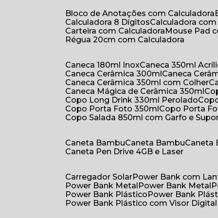
Bloco de Anotações com Calculadora
Calculadora 8 Dígitos
Calculadora co
Carteira com Calculadora
Mouse Pad 
Régua 20cm com Calculadora
Caneca 180ml Inox
Caneca 350ml Acríl
Caneca Cerâmica 300ml
Caneca Cerâ
Caneca Cerâmica 350ml com Colher
Caneca Mágica de Cerâmica 350ml
C
Copo Long Drink 330ml Perolado
Cop
Copo Porta Foto 350ml
Copo Porta F
Copo Salada 850ml com Garfo e Supo
Caneta Bambu
Caneta Bambu
Caneta
Caneta Pen Drive 4GB e Laser
Carregador Solar
Power Bank com Lan
Power Bank Metal
Power Bank Metal
Power Bank Plástico
Power Bank Plást
Power Bank Plástico com Visor Digital