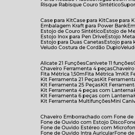
Risque Rabisque Couro Sintético
Supo
Case para Kit
Case para Kit
Case para K
Embalagem Kraft para Power Bank
E
Estojo de Couro Sintético
Estojo de M
Estojo Inox para Pen Drive
Estojo Meta
Estojo para Duas Canetas
Estojo para 
Veludo Costura de Cordão Duplo
Velu
Alicate 21 Funções
Canivete 11 funções
Chaveiro Ferramenta 4 peças
Chaveir
Fita Métrica 1,50m
Fita Métrica 1m
Kit
Kit Ferramenta 21 Peças
Kit Ferramen
Kit Ferramenta 25 Peças
Kit Ferramen
Kit Ferramenta 4 peças com Lanterna
Kit Ferramenta 6 peças com Lanterna
Kit Ferramenta Multifunções
Mini Can
Chaveiro Emborrachado com Fone de
Fone de Ouvido com Estojo Disco
Fon
Fone de Ouvido Estéreo com Microfo
Fone de Ouvido Intra Auricular
Fone de