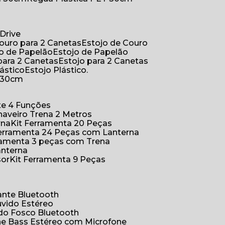
Drive
Couro para 2 Canetas
Estojo de Couro
jo de Papelão
Estojo de Papelão
 para 2 Canetas
Estojo para 2 Canetas
lástico
Estojo Plástico.
a 30cm
ete 4 Funções
Chaveiro Trena 2 Metros
rna
Kit Ferramenta 20 Peças
 Ferramenta 24 Peças com Lanterna
erramenta 3 peças com Trena
anterna
sor
Kit Ferramenta 9 Peças
hante Bluetooth
uvido Estéreo
ido Fosco Bluetooth
ne Bass Estéreo com Microfone