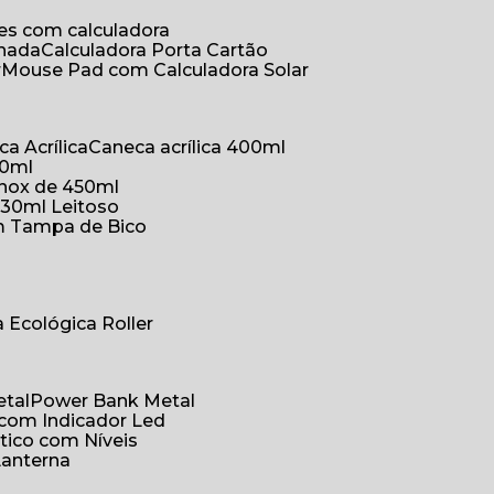
ões com calculadora
chada
Calculadora Porta Cartão
r
Mouse Pad com Calculadora Solar
ca Acrílica
Caneca acrílica 400ml
50ml
inox de 450ml
330ml Leitoso
om Tampa de Bico
a Ecológica Roller
etal
Power Bank Metal
 com Indicador Led
tico com Níveis
Lanterna