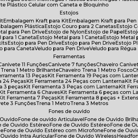
rte Plástico Celular com Caneta e Bloquinho
Estojos
it
Embalagem Kraft para Kit
Embalagem Kraft para Pen 
mbalagem Plástica
Estojo Couro para 2 Canetas
Estojo 
etal para Pen Drive
Estojo de Nylon
Estojo de Papel
Esto
l para 1 Caneta
Estojo Metal para 1 Caneta
Estojo Metal
kits
Estojo para Pen Drive
Estojo para Pen Drive
Estojo P
do para Caneta
Veludo para Pen Drive
Veludo para Régu
Ferramentas
Canivete 11 Funções
Canivete 7 funções
Chaveiro Caniv
o Trena 1 Metro Brilhante
Chaveiro Trena 1 Metro Fosco
 Ferramenta 13 Peças
Kit Ferramenta 19 Peças com Lante
ta 24 Peças
Kit Ferramenta 24 Peças com Lanterna
Kit
ta 3 peças
Kit Ferramenta 3 Peças com Lanterna
Kit F
Kit Ferramenta 6 Chaves
Kit Ferramenta 6 peças com L
Kit Ferramenta 7 Peças
Kit Ferramenta 8 peças + Exten
ivete 3 Funções
Trena 1 Metro
Trena 3 Metros
Fones de ouvido
 Ouvido
Fone de ouvido Articulavel
Fone de Ouvido Bril
e de Ouvido Estéreo
Fone de Ouvido Estéreo
Fone de O
ne
Fone de Ouvido Estéreo com Microfone
Fone de Ouv
 Ouvido Intra Auricular
Fone de Ouvido Wireless
Headfo