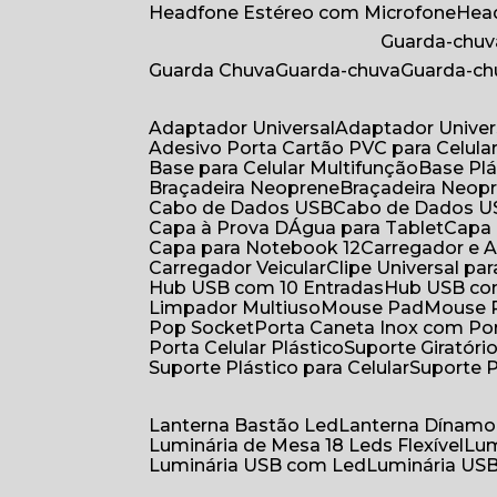
Headfone Estéreo com Microfone
He
Guarda-chuv
Guarda Chuva
Guarda-chuva
Guarda-c
Adaptador Universal
Adaptador Univer
Adesivo Porta Cartão PVC para Celula
Base para Celular Multifunção
Base Pl
Braçadeira Neoprene
Braçadeira Neop
Cabo de Dados USB
Cabo de Dados 
Capa à Prova DÁgua para Tablet
Capa
Capa para Notebook 12
Carregador e
Carregador Veicular
Clipe Universal pa
Hub USB com 10 Entradas
Hub USB co
Limpador Multiuso
Mouse Pad
Mouse
Pop Socket
Porta Caneta Inox com Por
Porta Celular Plástico
Suporte Giratóri
Suporte Plástico para Celular
Suporte 
Lanterna Bastão Led
Lanterna Dínamo
Luminária de Mesa 18 Leds Flexível
Lu
Luminária USB com Led
Luminária USB