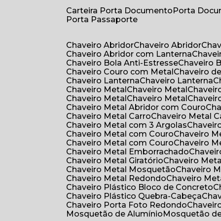
Carteira Porta Documento
Porta Doc
Porta Passaporte
Chaveiro Abridor
Chaveiro Abridor
Cha
Chaveiro Abridor com Lanterna
Chave
Chaveiro Bola Anti-Estresse
Chaveiro 
Chaveiro Couro com Metal
Chaveiro d
Chaveiro Lanterna
Chaveiro Lanterna
Chaveiro Metal
Chaveiro Metal
Chaveir
Chaveiro Metal
Chaveiro Metal
Chaveir
Chaveiro Metal Abridor com Couro
Ch
Chaveiro Metal Carro
Chaveiro Metal C
Chaveiro Metal com 3 Argolas
Chavei
Chaveiro Metal com Couro
Chaveiro 
Chaveiro Metal com Couro
Chaveiro 
Chaveiro Metal Emborrachado
Chavei
Chaveiro Metal Giratório
Chaveiro Meta
Chaveiro Metal Mosquetão
Chaveiro 
Chaveiro Metal Redondo
Chaveiro Met
Chaveiro Plástico Bloco de Concreto
Chaveiro Plástico Quebra-Cabeça
Cha
Chaveiro Porta Foto Redondo
Chaveir
Mosquetão de Alumínio
Mosquetão d