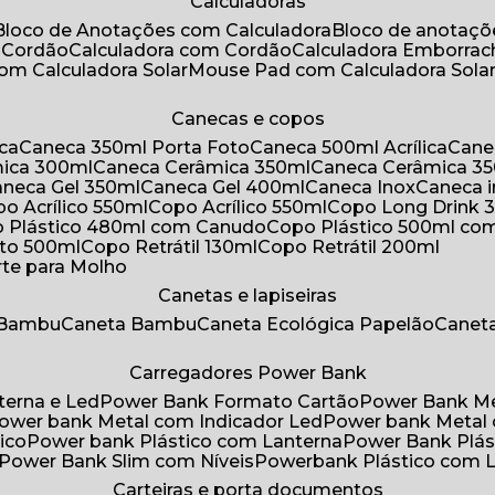
Calculadoras
Bloco de Anotações com Calculadora
Bloco de anotaç
m Cordão
Calculadora com Cordão
Calculadora Emborra
com Calculadora Solar
Mouse Pad com Calculadora Sola
Canecas e copos
ica
Caneca 350ml Porta Foto
Caneca 500ml Acrílica
Cane
mica 300ml
Caneca Cerâmica 350ml
Caneca Cerâmica 3
Caneca Gel 350ml
Caneca Gel 400ml
Caneca Inox
Caneca 
opo Acrílico 550ml
Copo Acrílico 550ml
Copo Long Drink 
o Plástico 480ml com Canudo
Copo Plástico 500ml c
oto 500ml
Copo Retrátil 130ml
Copo Retrátil 200ml
rte para Molho
Canetas e lapiseiras
 Bambu
Caneta Bambu
Caneta Ecológica Papelão
Canet
Carregadores Power Bank
terna e Led
Power Bank Formato Cartão
Power Bank M
Power bank Metal com Indicador Led
Power bank Metal
ico
Power bank Plástico com Lanterna
Power Bank Plás
Power Bank Slim com Níveis
Powerbank Plástico com 
Carteiras e porta documentos