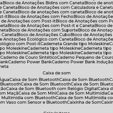
ta
Bloco de Anotações Bidins com Caneta
Bloco de an
 e Caneta
Bloco de Anotações com Calculadora e Canet
 e Caneta
Bloco de anotações com caneta
Bloco de an
t-it
Bloco de Anotações com Fecho
Bloco de Anotaçõe
o de Anotações com Post-it
Bloco de Anotações com Po
neta
Bloco de Anotações com Post-it e Caneta
Bloco d
neta
Bloco de Anotações com Suporte
Bloco de Anota
a Caneta
Bloco de Anotações Cubo
Bloco de Anotaçõe
 de Anotações Ecológico com Caneta
Bloco de Anotaçõ
cológico com Post-it
Caderneta Grande tipo Moleskine
tipo Moleskine
Caderneta tipo Moleskine
Caderneta tipo
tipo Moleskine
Caderneta tipo Moleskine
Caderneta tipo
a
Caderno de Couro Sintético
Caderno Pequeno de Couro
Bank
Caderno Power Bank
Caderno Power Bank Induçã
aneta
Caixa de som
’Água
Caixa de Som Bluetooth
Caixa de Som Bluetooth
 Bluetooth
Caixa de Som Bluetooth
Caixa de Som Bluet
tão
Caixa de Som Bluetooth com Relógio Digital
Caixa
 Som Maçã
Caixa de Som Mini
Caixa de Som Multimídia
C
m Multimídia com Bluetooth
Caixa de Som Multimídia c
Som Vaso com Sensor e Bluetooth
Caixinha de Som
Caix