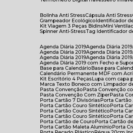
Bolinha Anti Stress
Cápsula Anti Stress
Grampeador Ecológico
Identificador 
Kit Viagem 3 Peças Bidins
Mini Venti
Spinner Anti-Stress
Tag Identificador
Agenda Diária 2019
Agenda Diária 2019
Agenda Diária 2019
Agenda Diária 2019
Agenda Diária 2019
Agenda Diária 2019
Agenda Diária 2019 com Fecho e Supo
Base para Calendário
Base para Cale
Calendário Permanente MDF com Acrí
Kit Escritório 4 Peças
Lupa com capa p
Marca Texto Boneco com Limpador de
Pasta Convenção
Pasta Convenção c
Pasta Convenção Com Zíper
Pasta C
Porta Cartão 7 Divisórias
Porta Cartão
Porta Cartão Couro Sintético
Porta Ca
Porta Cartão Couro Sintético
Porta Ca
Porta Cartão Couro Sintético
Porta Ca
Porta Cartão de Couro
Porta Cartão d
Porta Cartão Maleta Alumínio
Porta C
Porta Recado Plástico
Régua 20cm In