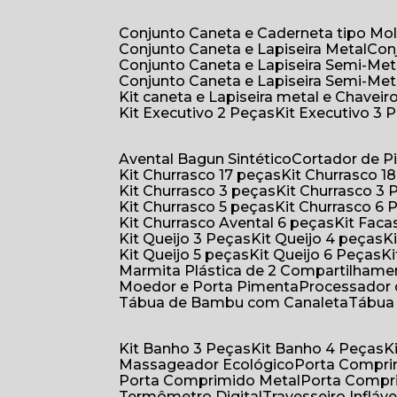
Conjunto Caneta e Caderneta tipo Mo
Conjunto Caneta e Lapiseira Metal
Co
Conjunto Caneta e Lapiseira Semi-Met
Conjunto Caneta e Lapiseira Semi-Met
Kit caneta e Lapiseira metal e Chaveiro
Kit Executivo 2 Peças
Kit Executivo 3 
Avental Bagun Sintético
Cortador de P
Kit Churrasco 17 peças
Kit Churrasco 1
Kit Churrasco 3 peças
Kit Churrasco 3
Kit Churrasco 5 peças
Kit Churrasco 6
Kit Churrasco Avental 6 peças
Kit Fac
Kit Queijo 3 Peças
Kit Queijo 4 peças
Kit Queijo 5 peças
Kit Queijo 6 Peças
Marmita Plástica de 2 Compartilhame
Moedor e Porta Pimenta
Processador
Tábua de Bambu com Canaleta
Tábu
Kit Banho 3 Peças
Kit Banho 4 Peças
Massageador Ecológico
Porta Compr
Porta Comprimido Metal
Porta Compr
Termômetro Digital
Travesseiro Infláve