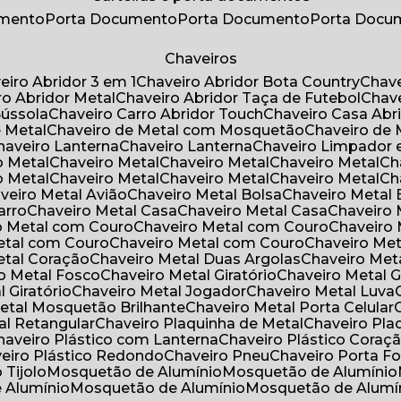
umento
Porta Documento
Porta Documento
Porta Doc
Chaveiros
veiro Abridor 3 em 1
Chaveiro Abridor Bota Country
Chav
iro Abridor Metal
Chaveiro Abridor Taça de Futebol
Chav
Bússola
Chaveiro Carro Abridor Touch
Chaveiro Casa Abr
e Metal
Chaveiro de Metal com Mosquetão
Chaveiro de 
Chaveiro Lanterna
Chaveiro Lanterna
Chaveiro Limpador 
o Metal
Chaveiro Metal
Chaveiro Metal
Chaveiro Metal
C
o Metal
Chaveiro Metal
Chaveiro Metal
Chaveiro Metal
C
aveiro Metal Avião
Chaveiro Metal Bolsa
Chaveiro Metal 
arro
Chaveiro Metal Casa
Chaveiro Metal Casa
Chaveiro
ro Metal com Couro
Chaveiro Metal com Couro
Chaveir
Metal com Couro
Chaveiro Metal com Couro
Chaveiro Me
Metal Coração
Chaveiro Metal Duas Argolas
Chaveiro Me
ro Metal Fosco
Chaveiro Metal Giratório
Chaveiro Metal G
l Giratório
Chaveiro Metal Jogador
Chaveiro Metal Luva
Metal Mosquetão Brilhante
Chaveiro Metal Porta Celular
al Retangular
Chaveiro Plaquinha de Metal
Chaveiro Pl
Chaveiro Plástico com Lanterna
Chaveiro Plástico Coraç
veiro Plástico Redondo
Chaveiro Pneu
Chaveiro Porta F
o Tijolo
Mosquetão de Alumínio
Mosquetão de Alumínio
e Alumínio
Mosquetão de Alumínio
Mosquetão de Alumí