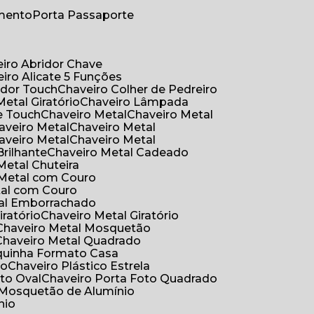
umento
Porta Passaporte
eiro Abridor Chave
eiro Alicate 5 Funções
idor Touch
Chaveiro Colher de Pedreiro
Metal Giratório
Chaveiro Lâmpada
e Touch
Chaveiro Metal
Chaveiro Metal
haveiro Metal
Chaveiro Metal
haveiro Metal
Chaveiro Metal
Brilhante
Chaveiro Metal Cadeado
 Metal Chuteira
o Metal com Couro
tal com Couro
tal Emborrachado
iratório
Chaveiro Metal Giratório
Chaveiro Metal Mosquetão
Chaveiro Metal Quadrado
aquinha Formato Casa
ão
Chaveiro Plástico Estrela
oto Oval
Chaveiro Porta Foto Quadrado
Mosquetão de Alumínio
nio