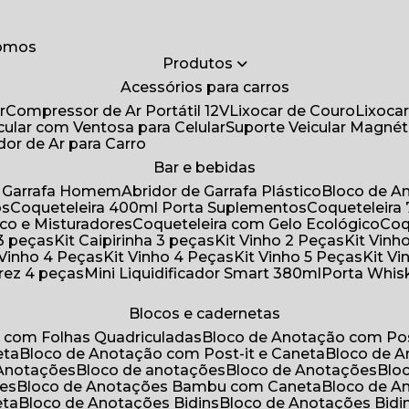
somos
Produtos
Acessórios para carros
r
Compressor de Ar Portátil 12V
Lixocar de Couro
Lixoca
icular com Ventosa para Celular
Suporte Veicular Magnét
ador de Ar para Carro
Bar e bebidas
de Garrafa Homem
Abridor de Garrafa Plástico
Bloco de 
os
Coqueteleira 400ml Porta Suplementos
Coqueteleir
ico e Misturadores
Coqueteleira com Gelo Ecológico
Co
 3 peças
Kit Caipirinha 3 peças
Kit Vinho 2 Peças
Kit Vin
t Vinho 4 Peças
Kit Vinho 4 Peças
Kit Vinho 5 Peças
Kit V
drez 4 peças
Mini Liquidificador Smart 380ml
Porta Whis
Blocos e cadernetas
o com Folhas Quadriculadas
Bloco de Anotação com Pos
eta
Bloco de Anotação com Post-it e Caneta
Bloco de 
 Anotações
Bloco de anotações
Bloco de Anotações
Bl
ões
Bloco de Anotações Bambu com Caneta
Bloco de 
eta
Bloco de Anotações Bidins
Bloco de Anotações Bid