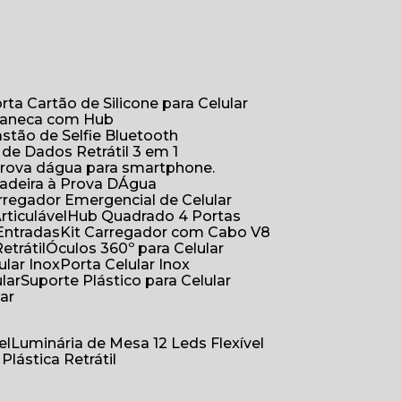
orta Cartão de Silicone para Celular
Caneca com Hub
Bastão de Selfie Bluetooth
 de Dados Retrátil 3 em 1
 prova dágua para smartphone.
çadeira à Prova DÁgua
arregador Emergencial de Celular
Articulável
Hub Quadrado 4 Portas
Entradas
Kit Carregador com Cabo V8
etrátil
Óculos 360º para Celular
lular Inox
Porta Celular Inox
ular
Suporte Plástico para Celular
lar
el
Luminária de Mesa 12 Leds Flexível
 Plástica Retrátil