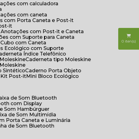
otações com calculadora
a
otações com caneta
s com Porta Caneta e Post-it
st-it
e Anotações com Post-it e Caneta
ções com Suporte para Caneta
0
iten(s)
s Cubo com Caneta
es Ecológico com Suporte
Caderneta Índice Telefônico
 Moleskine
Caderneta tipo Moleskine
 Moleskine
 Sintético
Caderno Porta Objeto
o
Kit Post-it
Mini Bloco Ecológico
Caixa de Som Bluetooth
ooth com Display
 de Som Hambúrguer
aixa de Som Multimídia
om Porta Caneta e Luminária
inha de Som Bluetooth