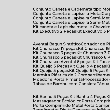
Conjunto Caneta e Caderneta tipo Mo
Conjunto Caneta e Lapiseira Metal
Co
Conjunto Caneta e Lapiseira Semi-Met
Conjunto Caneta e Lapiseira Semi-Met
Kit caneta e Lapiseira metal e Chaveiro
Kit Executivo 2 Peças
Kit Executivo 3 
Avental Bagun Sintético
Cortador de P
Kit Churrasco 17 peças
Kit Churrasco 1
Kit Churrasco 3 peças
Kit Churrasco 3
Kit Churrasco 5 peças
Kit Churrasco 6
Kit Churrasco Avental 6 peças
Kit Fac
Kit Queijo 3 Peças
Kit Queijo 4 peças
Kit Queijo 5 peças
Kit Queijo 6 Peças
Marmita Plástica de 2 Compartilhame
Moedor e Porta Pimenta
Processador
Tábua de Bambu com Canaleta
Tábu
Kit Banho 3 Peças
Kit Banho 4 Peças
Massageador Ecológico
Porta Compr
Porta Comprimido Metal
Porta Compr
Termômetro Digital
Travesseiro Infláve