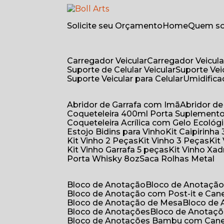
Solicite seu Orçamento
Home
Quem 
Carregador Veicular
Carregador Veicula
Suporte de Celular Veicular
Suporte Ve
Suporte Veicular para Celular
Umidific
Abridor de Garrafa com Imã
Abridor 
Coqueteleira 400ml Porta Suplement
Coqueteleira Acrílica com Gelo Ecológ
Estojo Bidins para Vinho
Kit Caipirinha
Kit Vinho 2 Peças
Kit Vinho 3 Peças
Ki
Kit Vinho Garrafa 5 peças
Kit Vinho Xa
Porta Whisky 8oz
Saca Rolhas Metal
Bloco de Anotação
Bloco de Anotaçã
Bloco de Anotação com Post-it e Can
Bloco de Anotação de Mesa
Bloco de
Bloco de Anotações
Bloco de Anotaç
Bloco de Anotações Bambu com Can