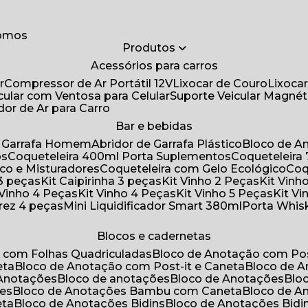
somos
Produtos
Acessórios para carros
r
Compressor de Ar Portátil 12V
Lixocar de Couro
Lixoca
icular com Ventosa para Celular
Suporte Veicular Magnét
ador de Ar para Carro
Bar e bebidas
de Garrafa Homem
Abridor de Garrafa Plástico
Bloco de 
os
Coqueteleira 400ml Porta Suplementos
Coqueteleir
ico e Misturadores
Coqueteleira com Gelo Ecológico
Co
 3 peças
Kit Caipirinha 3 peças
Kit Vinho 2 Peças
Kit Vin
t Vinho 4 Peças
Kit Vinho 4 Peças
Kit Vinho 5 Peças
Kit V
drez 4 peças
Mini Liquidificador Smart 380ml
Porta Whis
Blocos e cadernetas
o com Folhas Quadriculadas
Bloco de Anotação com Pos
eta
Bloco de Anotação com Post-it e Caneta
Bloco de 
 Anotações
Bloco de anotações
Bloco de Anotações
Bl
ões
Bloco de Anotações Bambu com Caneta
Bloco de 
eta
Bloco de Anotações Bidins
Bloco de Anotações Bid