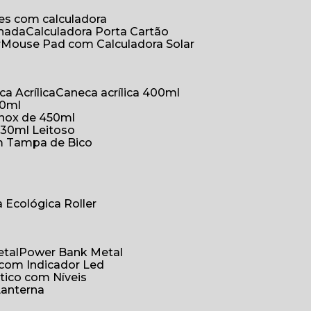
ões com calculadora
chada
Calculadora Porta Cartão
r
Mouse Pad com Calculadora Solar
ca Acrílica
Caneca acrílica 400ml
50ml
inox de 450ml
330ml Leitoso
om Tampa de Bico
a Ecológica Roller
etal
Power Bank Metal
 com Indicador Led
tico com Níveis
Lanterna