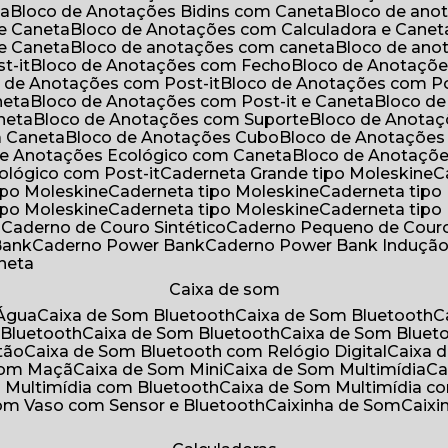
ta
Bloco de Anotações Bidins com Caneta
Bloco de an
 e Caneta
Bloco de Anotações com Calculadora e Canet
 e Caneta
Bloco de anotações com caneta
Bloco de an
t-it
Bloco de Anotações com Fecho
Bloco de Anotaçõe
o de Anotações com Post-it
Bloco de Anotações com Po
neta
Bloco de Anotações com Post-it e Caneta
Bloco d
neta
Bloco de Anotações com Suporte
Bloco de Anota
a Caneta
Bloco de Anotações Cubo
Bloco de Anotaçõe
 de Anotações Ecológico com Caneta
Bloco de Anotaçõ
cológico com Post-it
Caderneta Grande tipo Moleskine
tipo Moleskine
Caderneta tipo Moleskine
Caderneta tipo
tipo Moleskine
Caderneta tipo Moleskine
Caderneta tipo
a
Caderno de Couro Sintético
Caderno Pequeno de Couro
Bank
Caderno Power Bank
Caderno Power Bank Induçã
aneta
Caixa de som
’Água
Caixa de Som Bluetooth
Caixa de Som Bluetooth
 Bluetooth
Caixa de Som Bluetooth
Caixa de Som Bluet
tão
Caixa de Som Bluetooth com Relógio Digital
Caixa
 Som Maçã
Caixa de Som Mini
Caixa de Som Multimídia
C
m Multimídia com Bluetooth
Caixa de Som Multimídia c
Som Vaso com Sensor e Bluetooth
Caixinha de Som
Caix