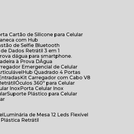
orta Cartão de Silicone para Celular
Caneca com Hub
Bastão de Selfie Bluetooth
 de Dados Retrátil 3 em 1
 prova dágua para smartphone.
çadeira à Prova DÁgua
arregador Emergencial de Celular
Articulável
Hub Quadrado 4 Portas
Entradas
Kit Carregador com Cabo V8
etrátil
Óculos 360º para Celular
lular Inox
Porta Celular Inox
ular
Suporte Plástico para Celular
lar
el
Luminária de Mesa 12 Leds Flexível
 Plástica Retrátil