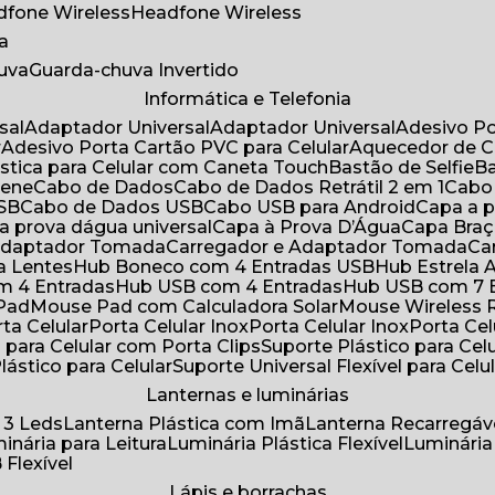
adfone Wireless
Headfone Wireless
a
huva
Guarda-chuva Invertido
Informática e Telefonia
sal
Adaptador Universal
Adaptador Universal
Adesivo P
r
Adesivo Porta Cartão PVC para Celular
Aquecedor de 
ástica para Celular com Caneta Touch
Bastão de Selfie
rene
Cabo de Dados
Cabo de Dados Retrátil 2 em 1
Cabo
USB
Cabo de Dados USB
Cabo USB para Android
Capa a
 a prova dágua universal
Capa à Prova D’Água
Capa Bra
 Adaptador Tomada
Carregador e Adaptador Tomada
C
ra Lentes
Hub Boneco com 4 Entradas USB
Hub Estrela 
m 4 Entradas
Hub USB com 4 Entradas
Hub USB com 7 
 Pad
Mouse Pad com Calculadora Solar
Mouse Wireless R
ta Celular
Porta Celular Inox
Porta Celular Inox
Porta Ce
o para Celular com Porta Clips
Suporte Plástico para Cel
Plástico para Celular
Suporte Universal Flexível para Celu
Lanternas e luminárias
 3 Leds
Lanterna Plástica com Imã
Lanterna Recarregáv
minária para Leitura
Luminária Plástica Flexível
Luminária
 Flexível
Lápis e borrachas