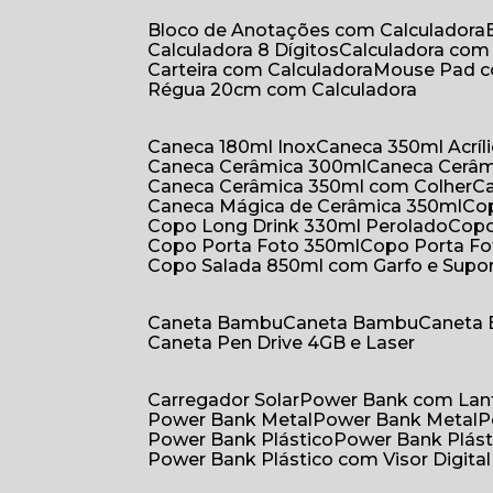
Bloco de Anotações com Calculadora
Calculadora 8 Dígitos
Calculadora co
Carteira com Calculadora
Mouse Pad 
Régua 20cm com Calculadora
Caneca 180ml Inox
Caneca 350ml Acríl
Caneca Cerâmica 300ml
Caneca Cerâ
Caneca Cerâmica 350ml com Colher
Caneca Mágica de Cerâmica 350ml
C
Copo Long Drink 330ml Perolado
Cop
Copo Porta Foto 350ml
Copo Porta F
Copo Salada 850ml com Garfo e Supo
Caneta Bambu
Caneta Bambu
Caneta
Caneta Pen Drive 4GB e Laser
Carregador Solar
Power Bank com Lan
Power Bank Metal
Power Bank Metal
Power Bank Plástico
Power Bank Plást
Power Bank Plástico com Visor Digital