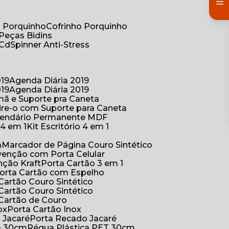
co Porquinho
Cofrinho Porquinho
 Peças Bidins
 Cd
Spinner Anti-Stress
019
Agenda Diária 2019
019
Agenda Diária 2019
mã e Suporte pra Caneta
ire-o com Suporte para Caneta
alendário Permanente MDF
o 4 em 1
Kit Escritório 4 em 1
a
Marcador de Página Couro Sintético
venção com Porta Celular
nção Kraft
Porta Cartão 3 em 1
Porta Cartão com Espelho
 Cartão Couro Sintético
 Cartão Couro Sintético
 Cartão de Couro
ox
Porta Cartão Inox
o Jacaré
Porta Recado Jacaré
ca 30cm
Régua Plástica PET 30cm