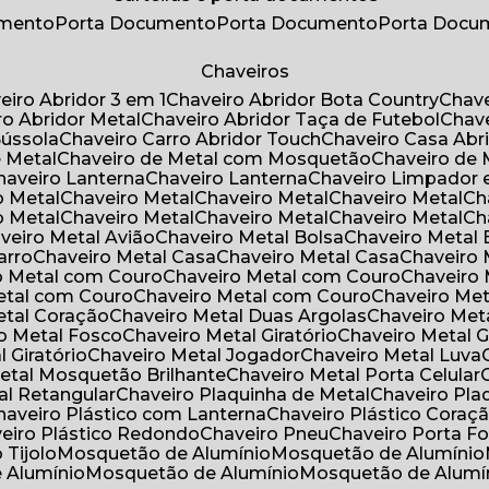
umento
Porta Documento
Porta Documento
Porta Doc
Chaveiros
veiro Abridor 3 em 1
Chaveiro Abridor Bota Country
Chav
iro Abridor Metal
Chaveiro Abridor Taça de Futebol
Chav
Bússola
Chaveiro Carro Abridor Touch
Chaveiro Casa Abr
e Metal
Chaveiro de Metal com Mosquetão
Chaveiro de 
Chaveiro Lanterna
Chaveiro Lanterna
Chaveiro Limpador 
o Metal
Chaveiro Metal
Chaveiro Metal
Chaveiro Metal
C
o Metal
Chaveiro Metal
Chaveiro Metal
Chaveiro Metal
C
aveiro Metal Avião
Chaveiro Metal Bolsa
Chaveiro Metal 
arro
Chaveiro Metal Casa
Chaveiro Metal Casa
Chaveiro
ro Metal com Couro
Chaveiro Metal com Couro
Chaveir
Metal com Couro
Chaveiro Metal com Couro
Chaveiro Me
Metal Coração
Chaveiro Metal Duas Argolas
Chaveiro Me
ro Metal Fosco
Chaveiro Metal Giratório
Chaveiro Metal G
l Giratório
Chaveiro Metal Jogador
Chaveiro Metal Luva
Metal Mosquetão Brilhante
Chaveiro Metal Porta Celular
al Retangular
Chaveiro Plaquinha de Metal
Chaveiro Pl
Chaveiro Plástico com Lanterna
Chaveiro Plástico Coraç
veiro Plástico Redondo
Chaveiro Pneu
Chaveiro Porta F
o Tijolo
Mosquetão de Alumínio
Mosquetão de Alumínio
e Alumínio
Mosquetão de Alumínio
Mosquetão de Alumí