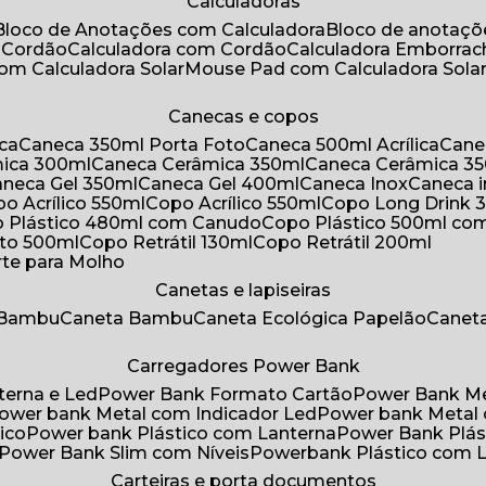
Calculadoras
Bloco de Anotações com Calculadora
Bloco de anotaç
m Cordão
Calculadora com Cordão
Calculadora Emborra
com Calculadora Solar
Mouse Pad com Calculadora Sola
Canecas e copos
ica
Caneca 350ml Porta Foto
Caneca 500ml Acrílica
Cane
mica 300ml
Caneca Cerâmica 350ml
Caneca Cerâmica 3
Caneca Gel 350ml
Caneca Gel 400ml
Caneca Inox
Caneca 
opo Acrílico 550ml
Copo Acrílico 550ml
Copo Long Drink 
o Plástico 480ml com Canudo
Copo Plástico 500ml c
oto 500ml
Copo Retrátil 130ml
Copo Retrátil 200ml
rte para Molho
Canetas e lapiseiras
 Bambu
Caneta Bambu
Caneta Ecológica Papelão
Canet
Carregadores Power Bank
terna e Led
Power Bank Formato Cartão
Power Bank M
Power bank Metal com Indicador Led
Power bank Metal
ico
Power bank Plástico com Lanterna
Power Bank Plás
Power Bank Slim com Níveis
Powerbank Plástico com 
Carteiras e porta documentos