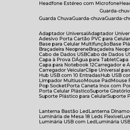
Headfone Estéreo com Microfone
He
Guarda-chuv
Guarda Chuva
Guarda-chuva
Guarda-c
Adaptador Universal
Adaptador Univer
Adesivo Porta Cartão PVC para Celula
Base para Celular Multifunção
Base Pl
Braçadeira Neoprene
Braçadeira Neop
Cabo de Dados USB
Cabo de Dados 
Capa à Prova DÁgua para Tablet
Capa
Capa para Notebook 12
Carregador e
Carregador Veicular
Clipe Universal pa
Hub USB com 10 Entradas
Hub USB co
Limpador Multiuso
Mouse Pad
Mouse
Pop Socket
Porta Caneta Inox com Por
Porta Celular Plástico
Suporte Giratóri
Suporte Plástico para Celular
Suporte 
Lanterna Bastão Led
Lanterna Dínamo
Luminária de Mesa 18 Leds Flexível
Lu
Luminária USB com Led
Luminária USB