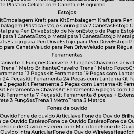
rte Plástico Celular com Caneta e Bloquinho
Estojos
it
Embalagem Kraft para Kit
Embalagem Kraft para Pen 
mbalagem Plástica
Estojo Couro para 2 Canetas
Estojo 
etal para Pen Drive
Estojo de Nylon
Estojo de Papel
Esto
l para 1 Caneta
Estojo Metal para 1 Caneta
Estojo Metal
kits
Estojo para Pen Drive
Estojo para Pen Drive
Estojo P
do para Caneta
Veludo para Pen Drive
Veludo para Régu
Ferramentas
Canivete 11 Funções
Canivete 7 funções
Chaveiro Caniv
o Trena 1 Metro Brilhante
Chaveiro Trena 1 Metro Fosco
 Ferramenta 13 Peças
Kit Ferramenta 19 Peças com Lante
ta 24 Peças
Kit Ferramenta 24 Peças com Lanterna
Kit
ta 3 peças
Kit Ferramenta 3 Peças com Lanterna
Kit F
Kit Ferramenta 6 Chaves
Kit Ferramenta 6 peças com L
Kit Ferramenta 7 Peças
Kit Ferramenta 8 peças + Exten
ivete 3 Funções
Trena 1 Metro
Trena 3 Metros
Fones de ouvido
 Ouvido
Fone de ouvido Articulavel
Fone de Ouvido Bril
e de Ouvido Estéreo
Fone de Ouvido Estéreo
Fone de O
ne
Fone de Ouvido Estéreo com Microfone
Fone de Ouv
 Ouvido Intra Auricular
Fone de Ouvido Wireless
Headfo