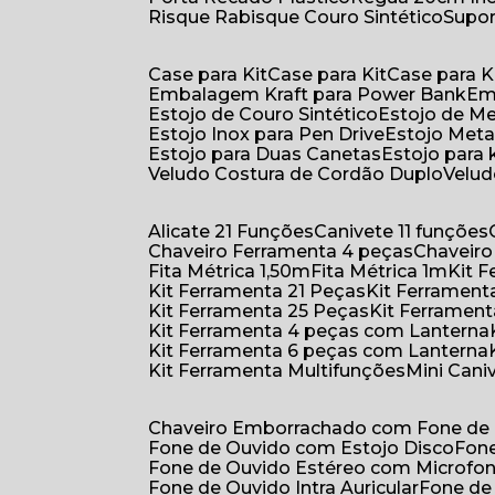
Risque Rabisque Couro Sintético
Supo
Case para Kit
Case para Kit
Case para K
Embalagem Kraft para Power Bank
E
Estojo de Couro Sintético
Estojo de M
Estojo Inox para Pen Drive
Estojo Meta
Estojo para Duas Canetas
Estojo para 
Veludo Costura de Cordão Duplo
Velu
Alicate 21 Funções
Canivete 11 funções
Chaveiro Ferramenta 4 peças
Chaveir
Fita Métrica 1,50m
Fita Métrica 1m
Kit
Kit Ferramenta 21 Peças
Kit Ferramen
Kit Ferramenta 25 Peças
Kit Ferramen
Kit Ferramenta 4 peças com Lanterna
Kit Ferramenta 6 peças com Lanterna
Kit Ferramenta Multifunções
Mini Can
Chaveiro Emborrachado com Fone de
Fone de Ouvido com Estojo Disco
Fon
Fone de Ouvido Estéreo com Microfo
Fone de Ouvido Intra Auricular
Fone de