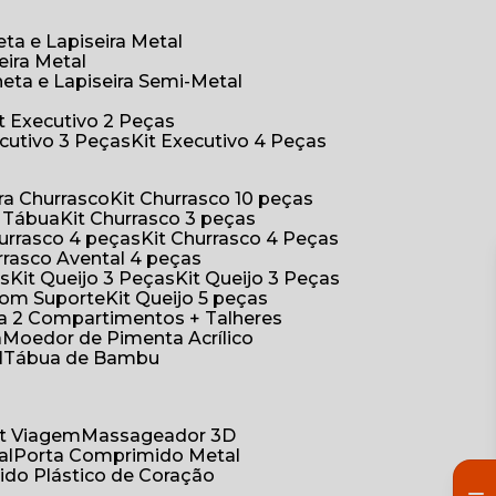
eta e Lapiseira Metal
eira Metal
neta e Lapiseira Semi-Metal
Kit Executivo 2 Peças
xecutivo 3 Peças
Kit Executivo 4 Peças
a Churrasco
Kit Churrasco 10 peças
m Tábua
Kit Churrasco 3 peças
Churrasco 4 peças
Kit Churrasco 4 Peças
urrasco Avental 4 peças
as
Kit Queijo 3 Peças
Kit Queijo 3 Peças
 com Suporte
Kit Queijo 5 peças
ica 2 Compartimentos + Talheres
a
Moedor de Pimenta Acrílico
l
Tábua de Bambu
Kit Viagem
Massageador 3D
al
Porta Comprimido Metal
ido Plástico de Coração