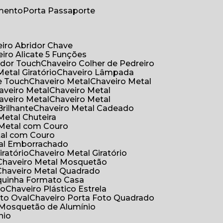
umento
Porta Passaporte
eiro Abridor Chave
eiro Alicate 5 Funções
idor Touch
Chaveiro Colher de Pedreiro
Metal Giratório
Chaveiro Lâmpada
e Touch
Chaveiro Metal
Chaveiro Metal
haveiro Metal
Chaveiro Metal
haveiro Metal
Chaveiro Metal
Brilhante
Chaveiro Metal Cadeado
 Metal Chuteira
o Metal com Couro
tal com Couro
tal Emborrachado
iratório
Chaveiro Metal Giratório
Chaveiro Metal Mosquetão
Chaveiro Metal Quadrado
aquinha Formato Casa
ão
Chaveiro Plástico Estrela
oto Oval
Chaveiro Porta Foto Quadrado
Mosquetão de Alumínio
nio