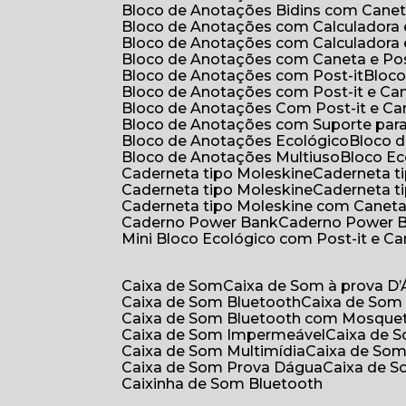
Bloco de Anotações Bidins com Cane
Bloco de Anotações com Calculadora
Bloco de Anotações com Calculadora
Bloco de Anotações com Caneta e Pos
Bloco de Anotações com Post-it
Bloc
Bloco de Anotações com Post-it e Ca
Bloco de Anotações Com Post-it e Ca
Bloco de Anotações com Suporte par
Bloco de Anotações Ecológico
Bloco
Bloco de Anotações Multiuso
Bloco E
Caderneta tipo Moleskine
Caderneta 
Caderneta tipo Moleskine
Caderneta 
Caderneta tipo Moleskine com Canet
Caderno Power Bank
Caderno Power 
Mini Bloco Ecológico com Post-it e C
Caixa de Som
Caixa de Som à prova D
Caixa de Som Bluetooth
Caixa de Som
Caixa de Som Bluetooth com Mosque
Caixa de Som Impermeável
Caixa de
Caixa de Som Multimídia
Caixa de So
Caixa de Som Prova Dágua
Caixa de 
Caixinha de Som Bluetooth