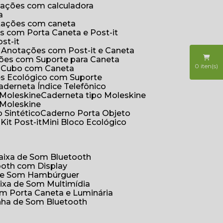
otações com calculadora
a
otações com caneta
s com Porta Caneta e Post-it
st-it
e Anotações com Post-it e Caneta
ções com Suporte para Caneta
0
iten(s)
s Cubo com Caneta
es Ecológico com Suporte
Caderneta Índice Telefônico
 Moleskine
Caderneta tipo Moleskine
 Moleskine
 Sintético
Caderno Porta Objeto
o
Kit Post-it
Mini Bloco Ecológico
Caixa de Som Bluetooth
ooth com Display
 de Som Hambúrguer
aixa de Som Multimídia
om Porta Caneta e Luminária
inha de Som Bluetooth