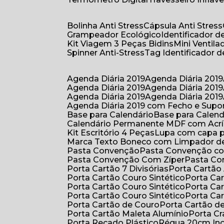
Bolinha Anti Stress
Cápsula Anti Stress
Grampeador Ecológico
Identificador 
Kit Viagem 3 Peças Bidins
Mini Venti
Spinner Anti-Stress
Tag Identificador
Agenda Diária 2019
Agenda Diária 2019
Agenda Diária 2019
Agenda Diária 2019
Agenda Diária 2019
Agenda Diária 2019
Agenda Diária 2019 com Fecho e Supo
Base para Calendário
Base para Cale
Calendário Permanente MDF com Acrí
Kit Escritório 4 Peças
Lupa com capa p
Marca Texto Boneco com Limpador de
Pasta Convenção
Pasta Convenção c
Pasta Convenção Com Zíper
Pasta C
Porta Cartão 7 Divisórias
Porta Cartão
Porta Cartão Couro Sintético
Porta Ca
Porta Cartão Couro Sintético
Porta Ca
Porta Cartão Couro Sintético
Porta Ca
Porta Cartão de Couro
Porta Cartão d
Porta Cartão Maleta Alumínio
Porta C
Porta Recado Plástico
Régua 20cm In