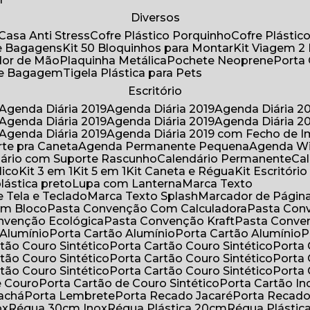
Diversos
Casa Anti Stress
Cofre Plástico Porquinho
Cofre Plásti
de Bagagens
Kit 50 Bloquinhos para Montar
Kit Viagem 2
lador de Mão
Plaquinha Metálica
Pochete Neoprene
Porta
 de Bagagem
Tigela Plástica para Pets
Escritório
Agenda Diária 2019
Agenda Diária 2019
Agenda Diária 2
Agenda Diária 2019
Agenda Diária 2019
Agenda Diária 2
Agenda Diária 2019
Agenda Diária 2019 com Fecho de I
rte pra Caneta
Agenda Permanente Pequena
Agenda W
ndário com Suporte Rascunho
Calendário Permanente
C
lico
Kit 3 em 1
Kit 5 em 1
Kit Caneta e Régua
Kit Escritóri
lástica preto
Lupa com Lanterna
Marca Texto
 Tela e Teclado
Marca Texto Splash
Marcador de Págin
om Bloco
Pasta Convenção Com Calculadora
Pasta Con
onvenção Ecológica
Pasta Convenção Kraft
Pasta Conve
 Alumínio
Porta Cartão Alumínio
Porta Cartão Alumínio
rtão Couro Sintético
Porta Cartão Couro Sintético
Porta
rtão Couro Sintético
Porta Cartão Couro Sintético
Porta
rtão Couro Sintético
Porta Cartão Couro Sintético
Porta
e Couro
Porta Cartão de Couro Sintético
Porta Cartão In
rachá
Porta Lembrete
Porta Recado Jacaré
Porta Recad
ox
Régua 30cm Inox
Régua Plástica 20cm
Régua Plásti