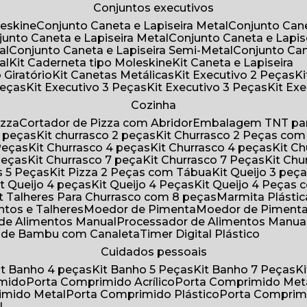
Conjuntos executivos
leskine
Conjunto Caneta e Lapiseira Metal
Conjunto Can
njunto Caneta e Lapiseira Metal
Conjunto Caneta e Lapis
al
Conjunto Caneta e Lapiseira Semi-Metal
Conjunto Ca
al
Kit Caderneta tipo Moleskine
Kit Caneta e Lapiseira
 Giratório
Kit Canetas Metálicas
Kit Executivo 2 Peças
Peças
Kit Executivo 3 Peças
Kit Executivo 3 Peças
Kit E
Cozinha
izza
Cortador de Pizza com Abridor
Embalagem TNT par
8 peças
Kit churrasco 2 peças
Kit Churrasco 2 Peças co
 Peças
Kit Churrasco 4 peças
Kit Churrasco 4 peças
Kit 
 Peças
Kit Churrasco 7 peça
Kit Churrasco 7 Peças
Kit Ch
as 5 Peças
Kit Pizza 2 Peças com Tábua
Kit Queijo 3 peç
Kit Queijo 4 peças
Kit Queijo 4 Peças
Kit Queijo 4 Peças
Kit Talheres Para Churrasco com 8 peças
Marmita Plást
ntos e Talheres
Moedor de Pimenta
Moedor de Piment
 de Alimentos Manual
Processador de Alimentos Manua
a de Bambu com Canaleta
Timer Digital Plástico
Cuidados pessoais
Kit Banho 4 peças
Kit Banho 5 Peças
Kit Banho 7 Peças
imido
Porta Comprimido Acrílico
Porta Comprimido Met
imido Metal
Porta Comprimido Plástico
Porta Comprim
l