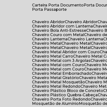
Carteira Porta Documento
Porta Doc
Porta Passaporte
Chaveiro Abridor
Chaveiro Abridor
Cha
Chaveiro Abridor com Lanterna
Chave
Chaveiro Bola Anti-Estresse
Chaveiro 
Chaveiro Couro com Metal
Chaveiro d
Chaveiro Lanterna
Chaveiro Lanterna
Chaveiro Metal
Chaveiro Metal
Chaveir
Chaveiro Metal
Chaveiro Metal
Chaveir
Chaveiro Metal Abridor com Couro
Ch
Chaveiro Metal Carro
Chaveiro Metal C
Chaveiro Metal com 3 Argolas
Chavei
Chaveiro Metal com Couro
Chaveiro 
Chaveiro Metal com Couro
Chaveiro 
Chaveiro Metal Emborrachado
Chavei
Chaveiro Metal Giratório
Chaveiro Meta
Chaveiro Metal Mosquetão
Chaveiro 
Chaveiro Metal Redondo
Chaveiro Met
Chaveiro Plástico Bloco de Concreto
Chaveiro Plástico Quebra-Cabeça
Cha
Chaveiro Porta Foto Redondo
Chaveir
Mosquetão de Alumínio
Mosquetão d