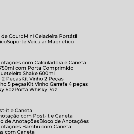
r de Couro
Mini Geladeira Portátil
ico
Suporte Veicular Magnético
Anotações com Calculadora e Caneta
a 750ml com Porta Comprimido
queteleira Shake 600ml
ho 2 Peças
Kit Vinho 2 Peças
inho 5 peças
Kit Vinho Garrafa 4 peças
ky 6oz
Porta Whisky 7oz
t-it e Caneta
Anotação com Post-it e Caneta
oco de Anotações
Bloco de Anotações
Anotações Bambu com Caneta
ins com Caneta