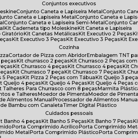
Conjuntos executivos
leskine
Conjunto Caneta e Lapiseira Metal
Conjunto Can
njunto Caneta e Lapiseira Metal
Conjunto Caneta e Lapis
al
Conjunto Caneta e Lapiseira Semi-Metal
Conjunto Ca
al
Kit Caderneta tipo Moleskine
Kit Caneta e Lapiseira
 Giratório
Kit Canetas Metálicas
Kit Executivo 2 Peças
Peças
Kit Executivo 3 Peças
Kit Executivo 3 Peças
Kit E
Cozinha
izza
Cortador de Pizza com Abridor
Embalagem TNT par
8 peças
Kit churrasco 2 peças
Kit Churrasco 2 Peças co
 Peças
Kit Churrasco 4 peças
Kit Churrasco 4 peças
Kit 
 Peças
Kit Churrasco 7 peça
Kit Churrasco 7 Peças
Kit Ch
as 5 Peças
Kit Pizza 2 Peças com Tábua
Kit Queijo 3 peç
Kit Queijo 4 peças
Kit Queijo 4 Peças
Kit Queijo 4 Peças
Kit Talheres Para Churrasco com 8 peças
Marmita Plást
ntos e Talheres
Moedor de Pimenta
Moedor de Piment
 de Alimentos Manual
Processador de Alimentos Manua
a de Bambu com Canaleta
Timer Digital Plástico
Cuidados pessoais
Kit Banho 4 peças
Kit Banho 5 Peças
Kit Banho 7 Peças
imido
Porta Comprimido Acrílico
Porta Comprimido Met
imido Metal
Porta Comprimido Plástico
Porta Comprim
l