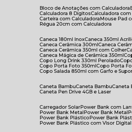
Bloco de Anotações com Calculadora
Calculadora 8 Dígitos
Calculadora co
Carteira com Calculadora
Mouse Pad 
Régua 20cm com Calculadora
Caneca 180ml Inox
Caneca 350ml Acríl
Caneca Cerâmica 300ml
Caneca Cerâ
Caneca Cerâmica 350ml com Colher
Caneca Mágica de Cerâmica 350ml
C
Copo Long Drink 330ml Perolado
Cop
Copo Porta Foto 350ml
Copo Porta F
Copo Salada 850ml com Garfo e Supo
Caneta Bambu
Caneta Bambu
Caneta
Caneta Pen Drive 4GB e Laser
Carregador Solar
Power Bank com Lan
Power Bank Metal
Power Bank Metal
Power Bank Plástico
Power Bank Plást
Power Bank Plástico com Visor Digital