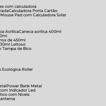
ões com calculadora
chada
Calculadora Porta Cartão
r
Mouse Pad com Calculadora Solar
ca Acrílica
Caneca acrílica 400ml
50ml
inox de 450ml
330ml Leitoso
om Tampa de Bico
a Ecológica Roller
etal
Power Bank Metal
 com Indicador Led
tico com Níveis
Lanterna