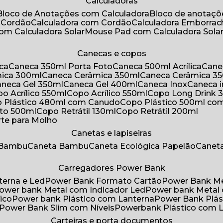
Calculadoras
Bloco de Anotações com Calculadora
Bloco de anotaç
m Cordão
Calculadora com Cordão
Calculadora Emborra
com Calculadora Solar
Mouse Pad com Calculadora Sola
Canecas e copos
ica
Caneca 350ml Porta Foto
Caneca 500ml Acrílica
Cane
mica 300ml
Caneca Cerâmica 350ml
Caneca Cerâmica 3
Caneca Gel 350ml
Caneca Gel 400ml
Caneca Inox
Caneca 
opo Acrílico 550ml
Copo Acrílico 550ml
Copo Long Drink 
o Plástico 480ml com Canudo
Copo Plástico 500ml c
oto 500ml
Copo Retrátil 130ml
Copo Retrátil 200ml
rte para Molho
Canetas e lapiseiras
 Bambu
Caneta Bambu
Caneta Ecológica Papelão
Canet
Carregadores Power Bank
terna e Led
Power Bank Formato Cartão
Power Bank M
Power bank Metal com Indicador Led
Power bank Metal
ico
Power bank Plástico com Lanterna
Power Bank Plás
Power Bank Slim com Níveis
Powerbank Plástico com 
Carteiras e porta documentos