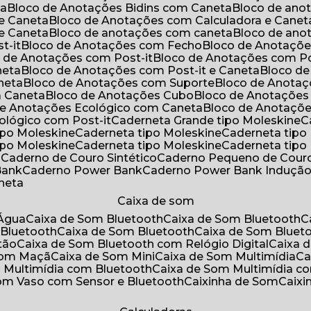
ta
Bloco de Anotações Bidins com Caneta
Bloco de an
 e Caneta
Bloco de Anotações com Calculadora e Canet
 e Caneta
Bloco de anotações com caneta
Bloco de an
t-it
Bloco de Anotações com Fecho
Bloco de Anotaçõe
o de Anotações com Post-it
Bloco de Anotações com Po
neta
Bloco de Anotações com Post-it e Caneta
Bloco d
neta
Bloco de Anotações com Suporte
Bloco de Anota
a Caneta
Bloco de Anotações Cubo
Bloco de Anotaçõe
 de Anotações Ecológico com Caneta
Bloco de Anotaçõ
cológico com Post-it
Caderneta Grande tipo Moleskine
tipo Moleskine
Caderneta tipo Moleskine
Caderneta tipo
tipo Moleskine
Caderneta tipo Moleskine
Caderneta tipo
a
Caderno de Couro Sintético
Caderno Pequeno de Couro
Bank
Caderno Power Bank
Caderno Power Bank Induçã
aneta
Caixa de som
’Água
Caixa de Som Bluetooth
Caixa de Som Bluetooth
 Bluetooth
Caixa de Som Bluetooth
Caixa de Som Bluet
tão
Caixa de Som Bluetooth com Relógio Digital
Caixa
 Som Maçã
Caixa de Som Mini
Caixa de Som Multimídia
C
m Multimídia com Bluetooth
Caixa de Som Multimídia c
Som Vaso com Sensor e Bluetooth
Caixinha de Som
Caix