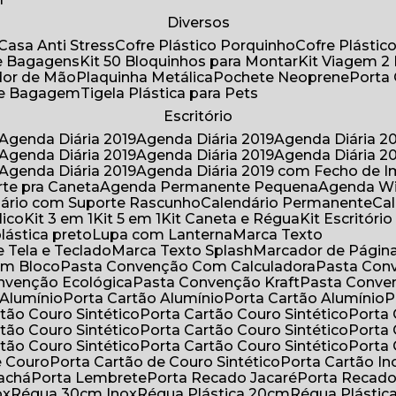
Diversos
Casa Anti Stress
Cofre Plástico Porquinho
Cofre Plásti
de Bagagens
Kit 50 Bloquinhos para Montar
Kit Viagem 2
lador de Mão
Plaquinha Metálica
Pochete Neoprene
Porta
 de Bagagem
Tigela Plástica para Pets
Escritório
Agenda Diária 2019
Agenda Diária 2019
Agenda Diária 2
Agenda Diária 2019
Agenda Diária 2019
Agenda Diária 2
Agenda Diária 2019
Agenda Diária 2019 com Fecho de I
rte pra Caneta
Agenda Permanente Pequena
Agenda W
ndário com Suporte Rascunho
Calendário Permanente
C
lico
Kit 3 em 1
Kit 5 em 1
Kit Caneta e Régua
Kit Escritóri
lástica preto
Lupa com Lanterna
Marca Texto
 Tela e Teclado
Marca Texto Splash
Marcador de Págin
om Bloco
Pasta Convenção Com Calculadora
Pasta Con
onvenção Ecológica
Pasta Convenção Kraft
Pasta Conve
 Alumínio
Porta Cartão Alumínio
Porta Cartão Alumínio
rtão Couro Sintético
Porta Cartão Couro Sintético
Porta
rtão Couro Sintético
Porta Cartão Couro Sintético
Porta
rtão Couro Sintético
Porta Cartão Couro Sintético
Porta
e Couro
Porta Cartão de Couro Sintético
Porta Cartão In
rachá
Porta Lembrete
Porta Recado Jacaré
Porta Recad
ox
Régua 30cm Inox
Régua Plástica 20cm
Régua Plásti