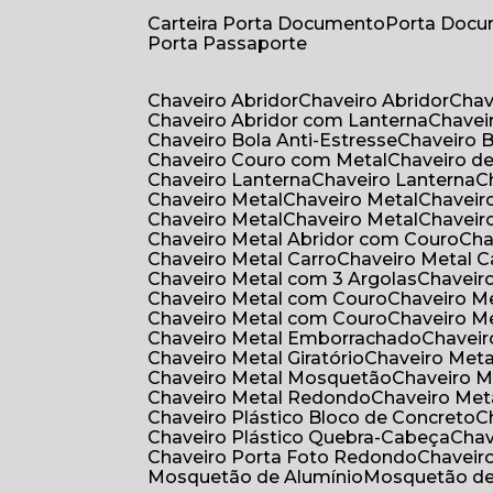
Carteira Porta Documento
Porta Doc
Porta Passaporte
Chaveiro Abridor
Chaveiro Abridor
Cha
Chaveiro Abridor com Lanterna
Chave
Chaveiro Bola Anti-Estresse
Chaveiro 
Chaveiro Couro com Metal
Chaveiro d
Chaveiro Lanterna
Chaveiro Lanterna
Chaveiro Metal
Chaveiro Metal
Chaveir
Chaveiro Metal
Chaveiro Metal
Chaveir
Chaveiro Metal Abridor com Couro
Ch
Chaveiro Metal Carro
Chaveiro Metal C
Chaveiro Metal com 3 Argolas
Chavei
Chaveiro Metal com Couro
Chaveiro 
Chaveiro Metal com Couro
Chaveiro 
Chaveiro Metal Emborrachado
Chavei
Chaveiro Metal Giratório
Chaveiro Meta
Chaveiro Metal Mosquetão
Chaveiro 
Chaveiro Metal Redondo
Chaveiro Met
Chaveiro Plástico Bloco de Concreto
Chaveiro Plástico Quebra-Cabeça
Cha
Chaveiro Porta Foto Redondo
Chaveir
Mosquetão de Alumínio
Mosquetão d