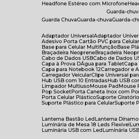
Headfone Estéreo com Microfone
He
Guarda-chuv
Guarda Chuva
Guarda-chuva
Guarda-c
Adaptador Universal
Adaptador Univer
Adesivo Porta Cartão PVC para Celula
Base para Celular Multifunção
Base Pl
Braçadeira Neoprene
Braçadeira Neop
Cabo de Dados USB
Cabo de Dados 
Capa à Prova DÁgua para Tablet
Capa
Capa para Notebook 12
Carregador e
Carregador Veicular
Clipe Universal pa
Hub USB com 10 Entradas
Hub USB co
Limpador Multiuso
Mouse Pad
Mouse
Pop Socket
Porta Caneta Inox com Por
Porta Celular Plástico
Suporte Giratóri
Suporte Plástico para Celular
Suporte 
Lanterna Bastão Led
Lanterna Dínamo
Luminária de Mesa 18 Leds Flexível
Lu
Luminária USB com Led
Luminária USB