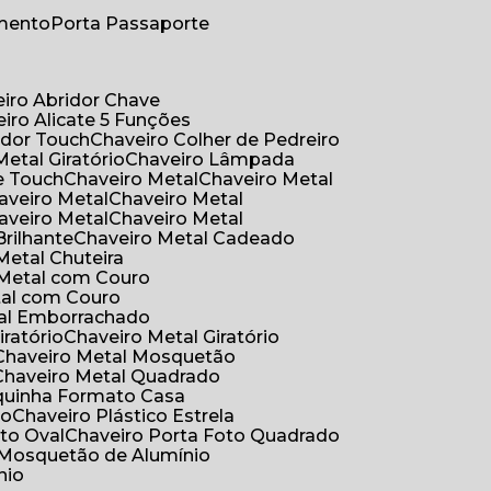
umento
Porta Passaporte
eiro Abridor Chave
eiro Alicate 5 Funções
idor Touch
Chaveiro Colher de Pedreiro
Metal Giratório
Chaveiro Lâmpada
e Touch
Chaveiro Metal
Chaveiro Metal
haveiro Metal
Chaveiro Metal
haveiro Metal
Chaveiro Metal
Brilhante
Chaveiro Metal Cadeado
 Metal Chuteira
o Metal com Couro
tal com Couro
tal Emborrachado
iratório
Chaveiro Metal Giratório
Chaveiro Metal Mosquetão
Chaveiro Metal Quadrado
aquinha Formato Casa
ão
Chaveiro Plástico Estrela
oto Oval
Chaveiro Porta Foto Quadrado
Mosquetão de Alumínio
nio