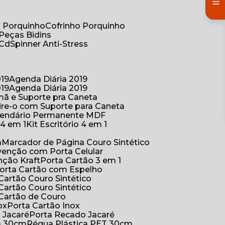
co Porquinho
Cofrinho Porquinho
 Peças Bidins
 Cd
Spinner Anti-Stress
019
Agenda Diária 2019
019
Agenda Diária 2019
mã e Suporte pra Caneta
ire-o com Suporte para Caneta
alendário Permanente MDF
o 4 em 1
Kit Escritório 4 em 1
a
Marcador de Página Couro Sintético
venção com Porta Celular
nção Kraft
Porta Cartão 3 em 1
Porta Cartão com Espelho
 Cartão Couro Sintético
 Cartão Couro Sintético
 Cartão de Couro
ox
Porta Cartão Inox
o Jacaré
Porta Recado Jacaré
ca 30cm
Régua Plástica PET 30cm