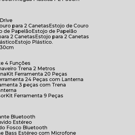
Drive
Couro para 2 Canetas
Estojo de Couro
jo de Papelão
Estojo de Papelão
 para 2 Canetas
Estojo para 2 Canetas
lástico
Estojo Plástico.
a 30cm
ete 4 Funções
Chaveiro Trena 2 Metros
rna
Kit Ferramenta 20 Peças
 Ferramenta 24 Peças com Lanterna
erramenta 3 peças com Trena
anterna
sor
Kit Ferramenta 9 Peças
hante Bluetooth
uvido Estéreo
ido Fosco Bluetooth
ne Bass Estéreo com Microfone