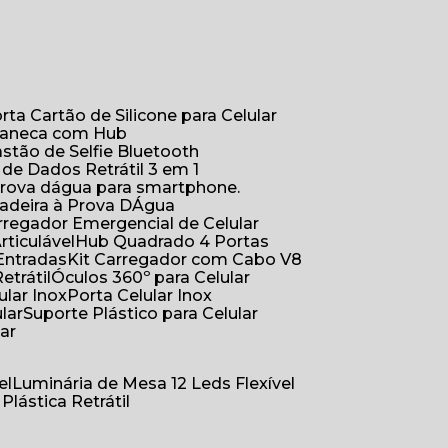
orta Cartão de Silicone para Celular
Caneca com Hub
Bastão de Selfie Bluetooth
 de Dados Retrátil 3 em 1
 prova dágua para smartphone.
çadeira à Prova DÁgua
arregador Emergencial de Celular
Articulável
Hub Quadrado 4 Portas
Entradas
Kit Carregador com Cabo V8
etrátil
Óculos 360º para Celular
lular Inox
Porta Celular Inox
ular
Suporte Plástico para Celular
lar
el
Luminária de Mesa 12 Leds Flexível
 Plástica Retrátil