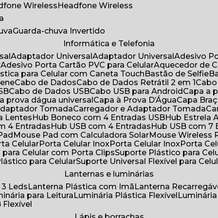
adfone Wireless
Headfone Wireless
a
huva
Guarda-chuva Invertido
Informática e Telefonia
sal
Adaptador Universal
Adaptador Universal
Adesivo P
r
Adesivo Porta Cartão PVC para Celular
Aquecedor de 
ástica para Celular com Caneta Touch
Bastão de Selfie
rene
Cabo de Dados
Cabo de Dados Retrátil 2 em 1
Cabo
USB
Cabo de Dados USB
Cabo USB para Android
Capa a
 a prova dágua universal
Capa à Prova D’Água
Capa Bra
 Adaptador Tomada
Carregador e Adaptador Tomada
C
ra Lentes
Hub Boneco com 4 Entradas USB
Hub Estrela 
m 4 Entradas
Hub USB com 4 Entradas
Hub USB com 7 
 Pad
Mouse Pad com Calculadora Solar
Mouse Wireless R
ta Celular
Porta Celular Inox
Porta Celular Inox
Porta Ce
o para Celular com Porta Clips
Suporte Plástico para Cel
Plástico para Celular
Suporte Universal Flexível para Celu
Lanternas e luminárias
 3 Leds
Lanterna Plástica com Imã
Lanterna Recarregáv
minária para Leitura
Luminária Plástica Flexível
Luminária
 Flexível
Lápis e borrachas