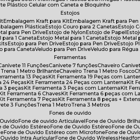
rte Plástico Celular com Caneta e Bloquinho
Estojos
it
Embalagem Kraft para Kit
Embalagem Kraft para Pen 
mbalagem Plástica
Estojo Couro para 2 Canetas
Estojo 
etal para Pen Drive
Estojo de Nylon
Estojo de Papel
Esto
l para 1 Caneta
Estojo Metal para 1 Caneta
Estojo Metal
kits
Estojo para Pen Drive
Estojo para Pen Drive
Estojo P
do para Caneta
Veludo para Pen Drive
Veludo para Régu
Ferramentas
Canivete 11 Funções
Canivete 7 funções
Chaveiro Caniv
o Trena 1 Metro Brilhante
Chaveiro Trena 1 Metro Fosco
 Ferramenta 13 Peças
Kit Ferramenta 19 Peças com Lante
ta 24 Peças
Kit Ferramenta 24 Peças com Lanterna
Kit
ta 3 peças
Kit Ferramenta 3 Peças com Lanterna
Kit F
Kit Ferramenta 6 Chaves
Kit Ferramenta 6 peças com L
Kit Ferramenta 7 Peças
Kit Ferramenta 8 peças + Exten
ivete 3 Funções
Trena 1 Metro
Trena 3 Metros
Fones de ouvido
 Ouvido
Fone de ouvido Articulavel
Fone de Ouvido Bril
e de Ouvido Estéreo
Fone de Ouvido Estéreo
Fone de O
ne
Fone de Ouvido Estéreo com Microfone
Fone de Ouv
 Ouvido Intra Auricular
Fone de Ouvido Wireless
Headfo