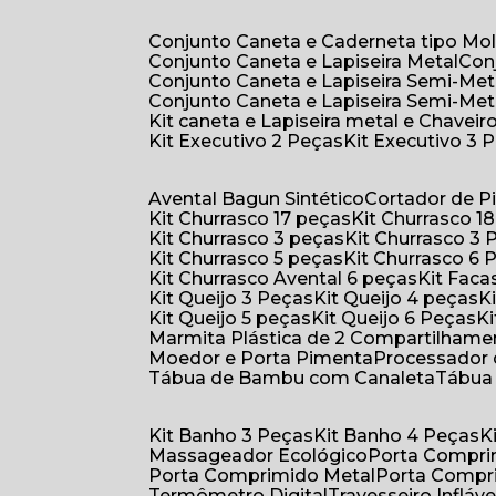
Conjunto Caneta e Caderneta tipo Mo
Conjunto Caneta e Lapiseira Metal
Co
Conjunto Caneta e Lapiseira Semi-Met
Conjunto Caneta e Lapiseira Semi-Met
Kit caneta e Lapiseira metal e Chaveiro
Kit Executivo 2 Peças
Kit Executivo 3 
Avental Bagun Sintético
Cortador de P
Kit Churrasco 17 peças
Kit Churrasco 1
Kit Churrasco 3 peças
Kit Churrasco 3
Kit Churrasco 5 peças
Kit Churrasco 6
Kit Churrasco Avental 6 peças
Kit Fac
Kit Queijo 3 Peças
Kit Queijo 4 peças
Kit Queijo 5 peças
Kit Queijo 6 Peças
Marmita Plástica de 2 Compartilhame
Moedor e Porta Pimenta
Processador
Tábua de Bambu com Canaleta
Tábu
Kit Banho 3 Peças
Kit Banho 4 Peças
Massageador Ecológico
Porta Compr
Porta Comprimido Metal
Porta Compr
Termômetro Digital
Travesseiro Infláve