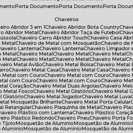
umento
Porta Documento
Porta Documento
Porta Doc
Chaveiros
veiro Abridor 3 em 1
Chaveiro Abridor Bota Country
Chav
iro Abridor Metal
Chaveiro Abridor Taça de Futebol
Chav
Bússola
Chaveiro Carro Abridor Touch
Chaveiro Casa Abr
e Metal
Chaveiro de Metal com Mosquetão
Chaveiro de 
Chaveiro Lanterna
Chaveiro Lanterna
Chaveiro Limpador 
o Metal
Chaveiro Metal
Chaveiro Metal
Chaveiro Metal
C
o Metal
Chaveiro Metal
Chaveiro Metal
Chaveiro Metal
C
aveiro Metal Avião
Chaveiro Metal Bolsa
Chaveiro Metal 
arro
Chaveiro Metal Casa
Chaveiro Metal Casa
Chaveiro
ro Metal com Couro
Chaveiro Metal com Couro
Chaveir
Metal com Couro
Chaveiro Metal com Couro
Chaveiro Me
Metal Coração
Chaveiro Metal Duas Argolas
Chaveiro Me
ro Metal Fosco
Chaveiro Metal Giratório
Chaveiro Metal G
l Giratório
Chaveiro Metal Jogador
Chaveiro Metal Luva
Metal Mosquetão Brilhante
Chaveiro Metal Porta Celular
al Retangular
Chaveiro Plaquinha de Metal
Chaveiro Pl
Chaveiro Plástico com Lanterna
Chaveiro Plástico Coraç
veiro Plástico Redondo
Chaveiro Pneu
Chaveiro Porta F
o Tijolo
Mosquetão de Alumínio
Mosquetão de Alumínio
e Alumínio
Mosquetão de Alumínio
Mosquetão de Alumí