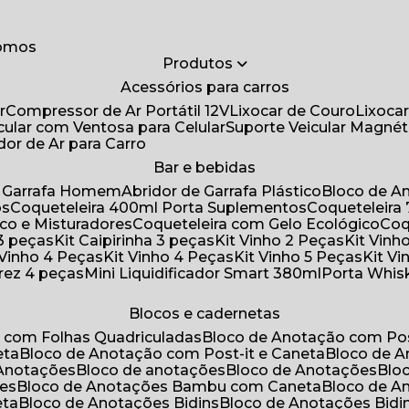
somos
Produtos
Acessórios para carros
r
Compressor de Ar Portátil 12V
Lixocar de Couro
Lixoca
icular com Ventosa para Celular
Suporte Veicular Magnét
ador de Ar para Carro
Bar e bebidas
de Garrafa Homem
Abridor de Garrafa Plástico
Bloco de 
os
Coqueteleira 400ml Porta Suplementos
Coqueteleir
ico e Misturadores
Coqueteleira com Gelo Ecológico
Co
 3 peças
Kit Caipirinha 3 peças
Kit Vinho 2 Peças
Kit Vin
t Vinho 4 Peças
Kit Vinho 4 Peças
Kit Vinho 5 Peças
Kit V
drez 4 peças
Mini Liquidificador Smart 380ml
Porta Whis
Blocos e cadernetas
o com Folhas Quadriculadas
Bloco de Anotação com Pos
eta
Bloco de Anotação com Post-it e Caneta
Bloco de 
 Anotações
Bloco de anotações
Bloco de Anotações
Bl
ões
Bloco de Anotações Bambu com Caneta
Bloco de 
eta
Bloco de Anotações Bidins
Bloco de Anotações Bid