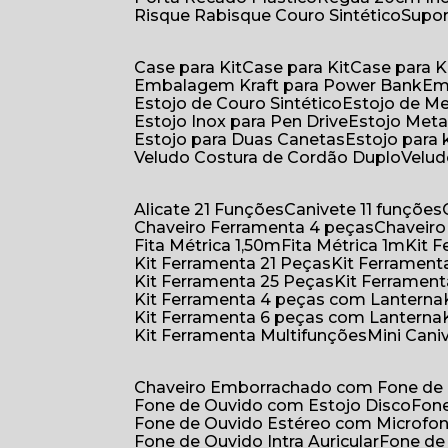
Risque Rabisque Couro Sintético
Supo
Case para Kit
Case para Kit
Case para K
Embalagem Kraft para Power Bank
E
Estojo de Couro Sintético
Estojo de M
Estojo Inox para Pen Drive
Estojo Meta
Estojo para Duas Canetas
Estojo para 
Veludo Costura de Cordão Duplo
Velu
Alicate 21 Funções
Canivete 11 funções
Chaveiro Ferramenta 4 peças
Chaveir
Fita Métrica 1,50m
Fita Métrica 1m
Kit
Kit Ferramenta 21 Peças
Kit Ferramen
Kit Ferramenta 25 Peças
Kit Ferramen
Kit Ferramenta 4 peças com Lanterna
Kit Ferramenta 6 peças com Lanterna
Kit Ferramenta Multifunções
Mini Can
Chaveiro Emborrachado com Fone de
Fone de Ouvido com Estojo Disco
Fon
Fone de Ouvido Estéreo com Microfo
Fone de Ouvido Intra Auricular
Fone de