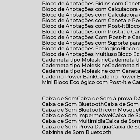
Bloco de Anotações Bidins com Cane
Bloco de Anotações com Calculadora
Bloco de Anotações com Calculadora
Bloco de Anotações com Caneta e Pos
Bloco de Anotações com Post-it
Bloc
Bloco de Anotações com Post-it e Ca
Bloco de Anotações Com Post-it e Ca
Bloco de Anotações com Suporte par
Bloco de Anotações Ecológico
Bloco
Bloco de Anotações Multiuso
Bloco E
Caderneta tipo Moleskine
Caderneta 
Caderneta tipo Moleskine
Caderneta 
Caderneta tipo Moleskine com Canet
Caderno Power Bank
Caderno Power 
Mini Bloco Ecológico com Post-it e C
Caixa de Som
Caixa de Som à prova D
Caixa de Som Bluetooth
Caixa de Som
Caixa de Som Bluetooth com Mosque
Caixa de Som Impermeável
Caixa de
Caixa de Som Multimídia
Caixa de So
Caixa de Som Prova Dágua
Caixa de 
Caixinha de Som Bluetooth