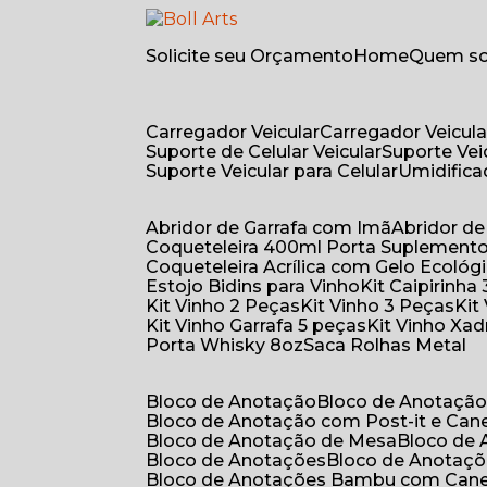
Solicite seu Orçamento
Home
Quem 
Carregador Veicular
Carregador Veicula
Suporte de Celular Veicular
Suporte Ve
Suporte Veicular para Celular
Umidific
Abridor de Garrafa com Imã
Abridor 
Coqueteleira 400ml Porta Suplement
Coqueteleira Acrílica com Gelo Ecológ
Estojo Bidins para Vinho
Kit Caipirinha
Kit Vinho 2 Peças
Kit Vinho 3 Peças
Ki
Kit Vinho Garrafa 5 peças
Kit Vinho Xa
Porta Whisky 8oz
Saca Rolhas Metal
Bloco de Anotação
Bloco de Anotaçã
Bloco de Anotação com Post-it e Can
Bloco de Anotação de Mesa
Bloco de
Bloco de Anotações
Bloco de Anotaç
Bloco de Anotações Bambu com Can