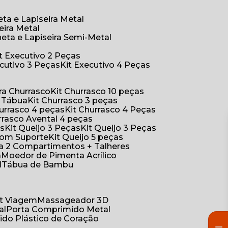
eta e Lapiseira Metal
eira Metal
neta e Lapiseira Semi-Metal
Kit Executivo 2 Peças
xecutivo 3 Peças
Kit Executivo 4 Peças
a Churrasco
Kit Churrasco 10 peças
m Tábua
Kit Churrasco 3 peças
Churrasco 4 peças
Kit Churrasco 4 Peças
urrasco Avental 4 peças
as
Kit Queijo 3 Peças
Kit Queijo 3 Peças
 com Suporte
Kit Queijo 5 peças
ica 2 Compartimentos + Talheres
a
Moedor de Pimenta Acrílico
l
Tábua de Bambu
Kit Viagem
Massageador 3D
al
Porta Comprimido Metal
ido Plástico de Coração