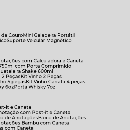
r de Couro
Mini Geladeira Portátil
ico
Suporte Veicular Magnético
Anotações com Calculadora e Caneta
a 750ml com Porta Comprimido
queteleira Shake 600ml
ho 2 Peças
Kit Vinho 2 Peças
inho 5 peças
Kit Vinho Garrafa 4 peças
ky 6oz
Porta Whisky 7oz
t-it e Caneta
Anotação com Post-it e Caneta
oco de Anotações
Bloco de Anotações
Anotações Bambu com Caneta
ins com Caneta