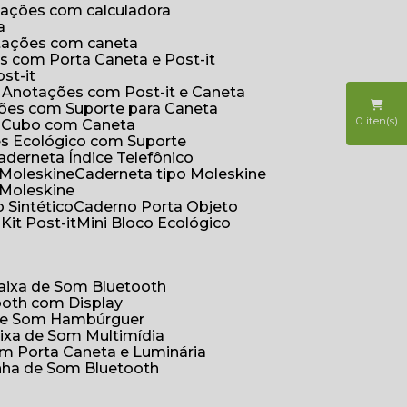
otações com calculadora
a
otações com caneta
s com Porta Caneta e Post-it
st-it
e Anotações com Post-it e Caneta
ções com Suporte para Caneta
0
iten(s)
s Cubo com Caneta
es Ecológico com Suporte
Caderneta Índice Telefônico
 Moleskine
Caderneta tipo Moleskine
 Moleskine
 Sintético
Caderno Porta Objeto
o
Kit Post-it
Mini Bloco Ecológico
Caixa de Som Bluetooth
ooth com Display
 de Som Hambúrguer
aixa de Som Multimídia
om Porta Caneta e Luminária
inha de Som Bluetooth