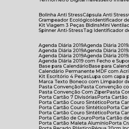
Bolinha Anti Stress
Cápsula Anti Stress
Grampeador Ecológico
Identificador 
Kit Viagem 3 Peças Bidins
Mini Venti
Spinner Anti-Stress
Tag Identificador
Agenda Diária 2019
Agenda Diária 2019
Agenda Diária 2019
Agenda Diária 2019
Agenda Diária 2019
Agenda Diária 2019
Agenda Diária 2019 com Fecho e Supo
Base para Calendário
Base para Cale
Calendário Permanente MDF com Acrí
Kit Escritório 4 Peças
Lupa com capa p
Marca Texto Boneco com Limpador de
Pasta Convenção
Pasta Convenção c
Pasta Convenção Com Zíper
Pasta C
Porta Cartão 7 Divisórias
Porta Cartão
Porta Cartão Couro Sintético
Porta Ca
Porta Cartão Couro Sintético
Porta Ca
Porta Cartão Couro Sintético
Porta Ca
Porta Cartão de Couro
Porta Cartão d
Porta Cartão Maleta Alumínio
Porta C
Porta Recado Plástico
Régua 20cm In