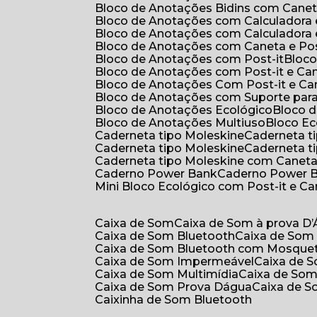
Bloco de Anotações Bidins com Cane
Bloco de Anotações com Calculadora
Bloco de Anotações com Calculadora
Bloco de Anotações com Caneta e Pos
Bloco de Anotações com Post-it
Bloc
Bloco de Anotações com Post-it e Ca
Bloco de Anotações Com Post-it e Ca
Bloco de Anotações com Suporte par
Bloco de Anotações Ecológico
Bloco
Bloco de Anotações Multiuso
Bloco E
Caderneta tipo Moleskine
Caderneta 
Caderneta tipo Moleskine
Caderneta 
Caderneta tipo Moleskine com Canet
Caderno Power Bank
Caderno Power 
Mini Bloco Ecológico com Post-it e C
Caixa de Som
Caixa de Som à prova D
Caixa de Som Bluetooth
Caixa de Som
Caixa de Som Bluetooth com Mosque
Caixa de Som Impermeável
Caixa de
Caixa de Som Multimídia
Caixa de So
Caixa de Som Prova Dágua
Caixa de 
Caixinha de Som Bluetooth