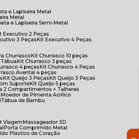
eta e Lapiseira Metal
eira Metal
neta e Lapiseira Semi-Metal
Kit Executivo 2 Peças
xecutivo 3 Peças
Kit Executivo 4 Peças
a Churrasco
Kit Churrasco 10 peças
m Tábua
Kit Churrasco 3 peças
Churrasco 4 peças
Kit Churrasco 4 Peças
urrasco Avental 4 peças
as
Kit Queijo 3 Peças
Kit Queijo 3 Peças
 com Suporte
Kit Queijo 5 peças
ica 2 Compartimentos + Talheres
a
Moedor de Pimenta Acrílico
l
Tábua de Bambu
Kit Viagem
Massageador 3D
al
Porta Comprimido Metal
ido Plástico de Coração