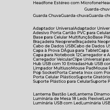
Headfone Estéreo com Microfone
He
Guarda-chuv
Guarda Chuva
Guarda-chuva
Guarda-c
Adaptador Universal
Adaptador Univer
Adesivo Porta Cartão PVC para Celula
Base para Celular Multifunção
Base Pl
Braçadeira Neoprene
Braçadeira Neop
Cabo de Dados USB
Cabo de Dados 
Capa à Prova DÁgua para Tablet
Capa
Capa para Notebook 12
Carregador e
Carregador Veicular
Clipe Universal pa
Hub USB com 10 Entradas
Hub USB co
Limpador Multiuso
Mouse Pad
Mouse
Pop Socket
Porta Caneta Inox com Por
Porta Celular Plástico
Suporte Giratóri
Suporte Plástico para Celular
Suporte 
Lanterna Bastão Led
Lanterna Dínamo
Luminária de Mesa 18 Leds Flexível
Lu
Luminária USB com Led
Luminária USB