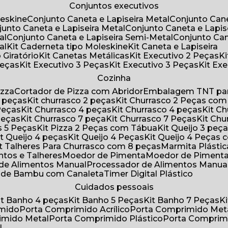
Conjuntos executivos
leskine
Conjunto Caneta e Lapiseira Metal
Conjunto Can
njunto Caneta e Lapiseira Metal
Conjunto Caneta e Lapis
al
Conjunto Caneta e Lapiseira Semi-Metal
Conjunto Ca
al
Kit Caderneta tipo Moleskine
Kit Caneta e Lapiseira
 Giratório
Kit Canetas Metálicas
Kit Executivo 2 Peças
Peças
Kit Executivo 3 Peças
Kit Executivo 3 Peças
Kit E
Cozinha
izza
Cortador de Pizza com Abridor
Embalagem TNT par
8 peças
Kit churrasco 2 peças
Kit Churrasco 2 Peças co
 Peças
Kit Churrasco 4 peças
Kit Churrasco 4 peças
Kit 
 Peças
Kit Churrasco 7 peça
Kit Churrasco 7 Peças
Kit Ch
as 5 Peças
Kit Pizza 2 Peças com Tábua
Kit Queijo 3 peç
Kit Queijo 4 peças
Kit Queijo 4 Peças
Kit Queijo 4 Peças
Kit Talheres Para Churrasco com 8 peças
Marmita Plást
ntos e Talheres
Moedor de Pimenta
Moedor de Piment
 de Alimentos Manual
Processador de Alimentos Manua
a de Bambu com Canaleta
Timer Digital Plástico
Cuidados pessoais
Kit Banho 4 peças
Kit Banho 5 Peças
Kit Banho 7 Peças
imido
Porta Comprimido Acrílico
Porta Comprimido Met
imido Metal
Porta Comprimido Plástico
Porta Comprim
l