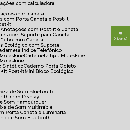
otações com calculadora
a
otações com caneta
s com Porta Caneta e Post-it
st-it
e Anotações com Post-it e Caneta
ções com Suporte para Caneta
0
iten(s)
s Cubo com Caneta
es Ecológico com Suporte
Caderneta Índice Telefônico
 Moleskine
Caderneta tipo Moleskine
 Moleskine
 Sintético
Caderno Porta Objeto
o
Kit Post-it
Mini Bloco Ecológico
Caixa de Som Bluetooth
ooth com Display
 de Som Hambúrguer
aixa de Som Multimídia
om Porta Caneta e Luminária
inha de Som Bluetooth