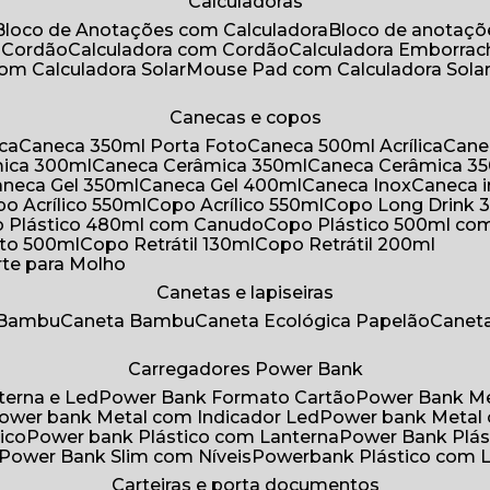
Calculadoras
Bloco de Anotações com Calculadora
Bloco de anotaç
m Cordão
Calculadora com Cordão
Calculadora Emborra
com Calculadora Solar
Mouse Pad com Calculadora Sola
Canecas e copos
ica
Caneca 350ml Porta Foto
Caneca 500ml Acrílica
Cane
mica 300ml
Caneca Cerâmica 350ml
Caneca Cerâmica 3
Caneca Gel 350ml
Caneca Gel 400ml
Caneca Inox
Caneca 
opo Acrílico 550ml
Copo Acrílico 550ml
Copo Long Drink 
o Plástico 480ml com Canudo
Copo Plástico 500ml c
oto 500ml
Copo Retrátil 130ml
Copo Retrátil 200ml
rte para Molho
Canetas e lapiseiras
 Bambu
Caneta Bambu
Caneta Ecológica Papelão
Canet
Carregadores Power Bank
terna e Led
Power Bank Formato Cartão
Power Bank M
Power bank Metal com Indicador Led
Power bank Metal
ico
Power bank Plástico com Lanterna
Power Bank Plás
Power Bank Slim com Níveis
Powerbank Plástico com 
Carteiras e porta documentos