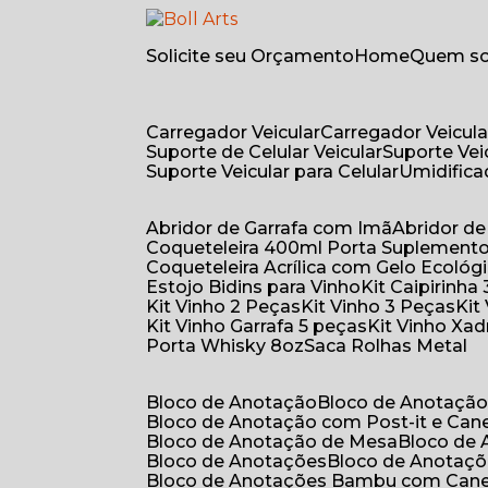
Solicite seu Orçamento
Home
Quem 
Carregador Veicular
Carregador Veicula
Suporte de Celular Veicular
Suporte Ve
Suporte Veicular para Celular
Umidific
Abridor de Garrafa com Imã
Abridor 
Coqueteleira 400ml Porta Suplement
Coqueteleira Acrílica com Gelo Ecológ
Estojo Bidins para Vinho
Kit Caipirinha
Kit Vinho 2 Peças
Kit Vinho 3 Peças
Ki
Kit Vinho Garrafa 5 peças
Kit Vinho Xa
Porta Whisky 8oz
Saca Rolhas Metal
Bloco de Anotação
Bloco de Anotaçã
Bloco de Anotação com Post-it e Can
Bloco de Anotação de Mesa
Bloco de
Bloco de Anotações
Bloco de Anotaç
Bloco de Anotações Bambu com Can