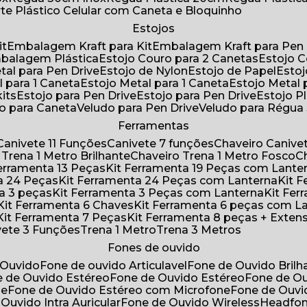
rte Plástico Celular com Caneta e Bloquinho
Estojos
it
Embalagem Kraft para Kit
Embalagem Kraft para Pen 
mbalagem Plástica
Estojo Couro para 2 Canetas
Estojo 
etal para Pen Drive
Estojo de Nylon
Estojo de Papel
Esto
l para 1 Caneta
Estojo Metal para 1 Caneta
Estojo Metal
kits
Estojo para Pen Drive
Estojo para Pen Drive
Estojo P
do para Caneta
Veludo para Pen Drive
Veludo para Régu
Ferramentas
Canivete 11 Funções
Canivete 7 funções
Chaveiro Caniv
o Trena 1 Metro Brilhante
Chaveiro Trena 1 Metro Fosco
 Ferramenta 13 Peças
Kit Ferramenta 19 Peças com Lante
ta 24 Peças
Kit Ferramenta 24 Peças com Lanterna
Kit
ta 3 peças
Kit Ferramenta 3 Peças com Lanterna
Kit F
Kit Ferramenta 6 Chaves
Kit Ferramenta 6 peças com L
Kit Ferramenta 7 Peças
Kit Ferramenta 8 peças + Exten
ivete 3 Funções
Trena 1 Metro
Trena 3 Metros
Fones de ouvido
 Ouvido
Fone de ouvido Articulavel
Fone de Ouvido Bril
e de Ouvido Estéreo
Fone de Ouvido Estéreo
Fone de O
ne
Fone de Ouvido Estéreo com Microfone
Fone de Ouv
 Ouvido Intra Auricular
Fone de Ouvido Wireless
Headfo