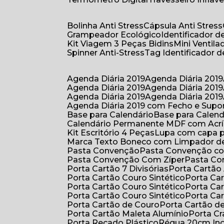
Bolinha Anti Stress
Cápsula Anti Stress
Grampeador Ecológico
Identificador 
Kit Viagem 3 Peças Bidins
Mini Venti
Spinner Anti-Stress
Tag Identificador
Agenda Diária 2019
Agenda Diária 2019
Agenda Diária 2019
Agenda Diária 2019
Agenda Diária 2019
Agenda Diária 2019
Agenda Diária 2019 com Fecho e Supo
Base para Calendário
Base para Cale
Calendário Permanente MDF com Acrí
Kit Escritório 4 Peças
Lupa com capa p
Marca Texto Boneco com Limpador de
Pasta Convenção
Pasta Convenção c
Pasta Convenção Com Zíper
Pasta C
Porta Cartão 7 Divisórias
Porta Cartão
Porta Cartão Couro Sintético
Porta Ca
Porta Cartão Couro Sintético
Porta Ca
Porta Cartão Couro Sintético
Porta Ca
Porta Cartão de Couro
Porta Cartão d
Porta Cartão Maleta Alumínio
Porta C
Porta Recado Plástico
Régua 20cm In