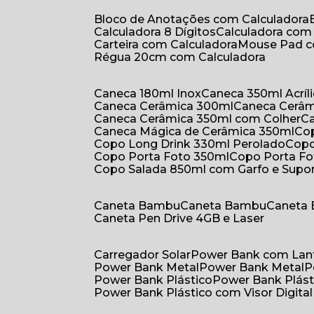
Bloco de Anotações com Calculadora
Calculadora 8 Dígitos
Calculadora co
Carteira com Calculadora
Mouse Pad 
Régua 20cm com Calculadora
Caneca 180ml Inox
Caneca 350ml Acríl
Caneca Cerâmica 300ml
Caneca Cerâ
Caneca Cerâmica 350ml com Colher
Caneca Mágica de Cerâmica 350ml
C
Copo Long Drink 330ml Perolado
Cop
Copo Porta Foto 350ml
Copo Porta F
Copo Salada 850ml com Garfo e Supo
Caneta Bambu
Caneta Bambu
Caneta
Caneta Pen Drive 4GB e Laser
Carregador Solar
Power Bank com Lan
Power Bank Metal
Power Bank Metal
Power Bank Plástico
Power Bank Plást
Power Bank Plástico com Visor Digital