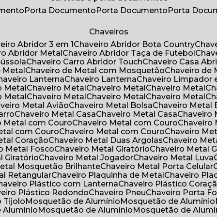
umento
Porta Documento
Porta Documento
Porta Doc
Chaveiros
veiro Abridor 3 em 1
Chaveiro Abridor Bota Country
Chav
iro Abridor Metal
Chaveiro Abridor Taça de Futebol
Chav
Bússola
Chaveiro Carro Abridor Touch
Chaveiro Casa Abr
e Metal
Chaveiro de Metal com Mosquetão
Chaveiro de 
Chaveiro Lanterna
Chaveiro Lanterna
Chaveiro Limpador 
o Metal
Chaveiro Metal
Chaveiro Metal
Chaveiro Metal
C
o Metal
Chaveiro Metal
Chaveiro Metal
Chaveiro Metal
C
aveiro Metal Avião
Chaveiro Metal Bolsa
Chaveiro Metal 
arro
Chaveiro Metal Casa
Chaveiro Metal Casa
Chaveiro
ro Metal com Couro
Chaveiro Metal com Couro
Chaveir
Metal com Couro
Chaveiro Metal com Couro
Chaveiro Me
Metal Coração
Chaveiro Metal Duas Argolas
Chaveiro Me
ro Metal Fosco
Chaveiro Metal Giratório
Chaveiro Metal G
l Giratório
Chaveiro Metal Jogador
Chaveiro Metal Luva
Metal Mosquetão Brilhante
Chaveiro Metal Porta Celular
al Retangular
Chaveiro Plaquinha de Metal
Chaveiro Pl
Chaveiro Plástico com Lanterna
Chaveiro Plástico Coraç
veiro Plástico Redondo
Chaveiro Pneu
Chaveiro Porta F
o Tijolo
Mosquetão de Alumínio
Mosquetão de Alumínio
e Alumínio
Mosquetão de Alumínio
Mosquetão de Alumí