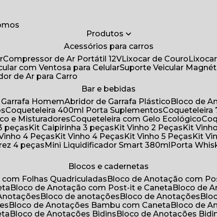
somos
Produtos
Acessórios para carros
r
Compressor de Ar Portátil 12V
Lixocar de Couro
Lixoca
icular com Ventosa para Celular
Suporte Veicular Magnét
ador de Ar para Carro
Bar e bebidas
de Garrafa Homem
Abridor de Garrafa Plástico
Bloco de 
os
Coqueteleira 400ml Porta Suplementos
Coqueteleir
ico e Misturadores
Coqueteleira com Gelo Ecológico
Co
 3 peças
Kit Caipirinha 3 peças
Kit Vinho 2 Peças
Kit Vin
t Vinho 4 Peças
Kit Vinho 4 Peças
Kit Vinho 5 Peças
Kit V
drez 4 peças
Mini Liquidificador Smart 380ml
Porta Whis
Blocos e cadernetas
o com Folhas Quadriculadas
Bloco de Anotação com Pos
eta
Bloco de Anotação com Post-it e Caneta
Bloco de 
 Anotações
Bloco de anotações
Bloco de Anotações
Bl
ões
Bloco de Anotações Bambu com Caneta
Bloco de 
eta
Bloco de Anotações Bidins
Bloco de Anotações Bid