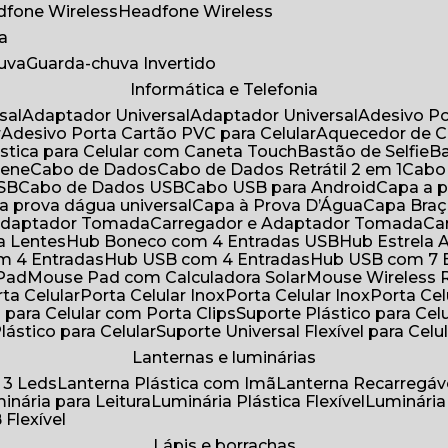
adfone Wireless
Headfone Wireless
a
huva
Guarda-chuva Invertido
Informática e Telefonia
sal
Adaptador Universal
Adaptador Universal
Adesivo P
r
Adesivo Porta Cartão PVC para Celular
Aquecedor de 
ástica para Celular com Caneta Touch
Bastão de Selfie
rene
Cabo de Dados
Cabo de Dados Retrátil 2 em 1
Cabo
USB
Cabo de Dados USB
Cabo USB para Android
Capa a
 a prova dágua universal
Capa à Prova D’Água
Capa Bra
 Adaptador Tomada
Carregador e Adaptador Tomada
C
ra Lentes
Hub Boneco com 4 Entradas USB
Hub Estrela 
m 4 Entradas
Hub USB com 4 Entradas
Hub USB com 7 
 Pad
Mouse Pad com Calculadora Solar
Mouse Wireless R
ta Celular
Porta Celular Inox
Porta Celular Inox
Porta Ce
o para Celular com Porta Clips
Suporte Plástico para Cel
Plástico para Celular
Suporte Universal Flexível para Celu
Lanternas e luminárias
 3 Leds
Lanterna Plástica com Imã
Lanterna Recarregáv
minária para Leitura
Luminária Plástica Flexível
Luminária
 Flexível
Lápis e borrachas