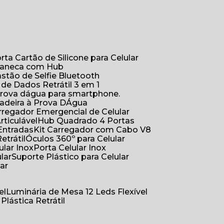
orta Cartão de Silicone para Celular
Caneca com Hub
Bastão de Selfie Bluetooth
 de Dados Retrátil 3 em 1
 prova dágua para smartphone.
çadeira à Prova DÁgua
arregador Emergencial de Celular
Articulável
Hub Quadrado 4 Portas
Entradas
Kit Carregador com Cabo V8
etrátil
Óculos 360º para Celular
lular Inox
Porta Celular Inox
ular
Suporte Plástico para Celular
lar
el
Luminária de Mesa 12 Leds Flexível
 Plástica Retrátil