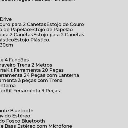
Drive
Couro para 2 Canetas
Estojo de Couro
jo de Papelão
Estojo de Papelão
 para 2 Canetas
Estojo para 2 Canetas
lástico
Estojo Plástico.
a 30cm
ete 4 Funções
Chaveiro Trena 2 Metros
rna
Kit Ferramenta 20 Peças
 Ferramenta 24 Peças com Lanterna
erramenta 3 peças com Trena
anterna
sor
Kit Ferramenta 9 Peças
hante Bluetooth
uvido Estéreo
ido Fosco Bluetooth
ne Bass Estéreo com Microfone