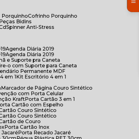
co Porquinho
Cofrinho Porquinho
 Peças Bidins
 Cd
Spinner Anti-Stress
019
Agenda Diária 2019
019
Agenda Diária 2019
mã e Suporte pra Caneta
ire-o com Suporte para Caneta
alendário Permanente MDF
o 4 em 1
Kit Escritório 4 em 1
a
Marcador de Página Couro Sintético
venção com Porta Celular
nção Kraft
Porta Cartão 3 em 1
Porta Cartão com Espelho
 Cartão Couro Sintético
 Cartão Couro Sintético
 Cartão de Couro
ox
Porta Cartão Inox
o Jacaré
Porta Recado Jacaré
ca 30cm
Régua Plástica PET 30cm