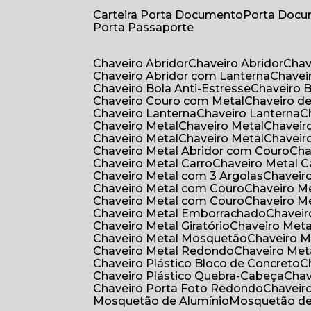
Carteira Porta Documento
Porta Doc
Porta Passaporte
Chaveiro Abridor
Chaveiro Abridor
Cha
Chaveiro Abridor com Lanterna
Chave
Chaveiro Bola Anti-Estresse
Chaveiro 
Chaveiro Couro com Metal
Chaveiro d
Chaveiro Lanterna
Chaveiro Lanterna
Chaveiro Metal
Chaveiro Metal
Chaveir
Chaveiro Metal
Chaveiro Metal
Chaveir
Chaveiro Metal Abridor com Couro
Ch
Chaveiro Metal Carro
Chaveiro Metal C
Chaveiro Metal com 3 Argolas
Chavei
Chaveiro Metal com Couro
Chaveiro 
Chaveiro Metal com Couro
Chaveiro 
Chaveiro Metal Emborrachado
Chavei
Chaveiro Metal Giratório
Chaveiro Meta
Chaveiro Metal Mosquetão
Chaveiro 
Chaveiro Metal Redondo
Chaveiro Met
Chaveiro Plástico Bloco de Concreto
Chaveiro Plástico Quebra-Cabeça
Cha
Chaveiro Porta Foto Redondo
Chaveir
Mosquetão de Alumínio
Mosquetão d