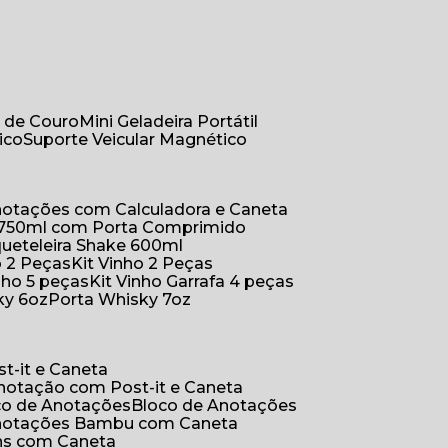
r de Couro
Mini Geladeira Portátil
ico
Suporte Veicular Magnético
Anotações com Calculadora e Caneta
a 750ml com Porta Comprimido
queteleira Shake 600ml
ho 2 Peças
Kit Vinho 2 Peças
inho 5 peças
Kit Vinho Garrafa 4 peças
ky 6oz
Porta Whisky 7oz
t-it e Caneta
Anotação com Post-it e Caneta
oco de Anotações
Bloco de Anotações
Anotações Bambu com Caneta
ins com Caneta