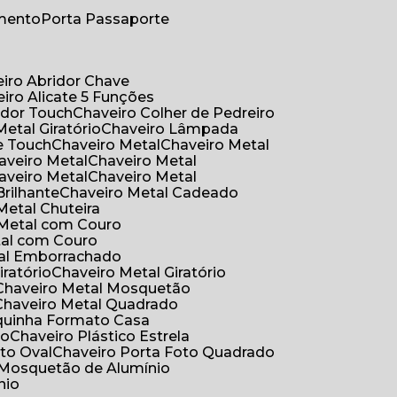
umento
Porta Passaporte
eiro Abridor Chave
eiro Alicate 5 Funções
idor Touch
Chaveiro Colher de Pedreiro
Metal Giratório
Chaveiro Lâmpada
e Touch
Chaveiro Metal
Chaveiro Metal
haveiro Metal
Chaveiro Metal
haveiro Metal
Chaveiro Metal
Brilhante
Chaveiro Metal Cadeado
 Metal Chuteira
o Metal com Couro
tal com Couro
tal Emborrachado
iratório
Chaveiro Metal Giratório
Chaveiro Metal Mosquetão
Chaveiro Metal Quadrado
aquinha Formato Casa
ão
Chaveiro Plástico Estrela
oto Oval
Chaveiro Porta Foto Quadrado
Mosquetão de Alumínio
nio