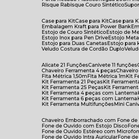
Risque Rabisque Couro Sintético
Supo
Case para Kit
Case para Kit
Case para K
Embalagem Kraft para Power Bank
E
Estojo de Couro Sintético
Estojo de M
Estojo Inox para Pen Drive
Estojo Meta
Estojo para Duas Canetas
Estojo para 
Veludo Costura de Cordão Duplo
Velu
Alicate 21 Funções
Canivete 11 funções
Chaveiro Ferramenta 4 peças
Chaveir
Fita Métrica 1,50m
Fita Métrica 1m
Kit
Kit Ferramenta 21 Peças
Kit Ferramen
Kit Ferramenta 25 Peças
Kit Ferramen
Kit Ferramenta 4 peças com Lanterna
Kit Ferramenta 6 peças com Lanterna
Kit Ferramenta Multifunções
Mini Can
Chaveiro Emborrachado com Fone de
Fone de Ouvido com Estojo Disco
Fon
Fone de Ouvido Estéreo com Microfo
Fone de Ouvido Intra Auricular
Fone de