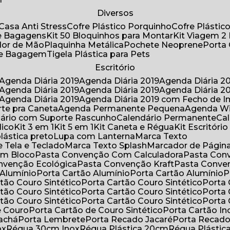
Diversos
Casa Anti Stress
Cofre Plástico Porquinho
Cofre Plásti
de Bagagens
Kit 50 Bloquinhos para Montar
Kit Viagem 2
lador de Mão
Plaquinha Metálica
Pochete Neoprene
Porta
 de Bagagem
Tigela Plástica para Pets
Escritório
Agenda Diária 2019
Agenda Diária 2019
Agenda Diária 2
Agenda Diária 2019
Agenda Diária 2019
Agenda Diária 2
Agenda Diária 2019
Agenda Diária 2019 com Fecho de I
rte pra Caneta
Agenda Permanente Pequena
Agenda W
ndário com Suporte Rascunho
Calendário Permanente
C
lico
Kit 3 em 1
Kit 5 em 1
Kit Caneta e Régua
Kit Escritóri
lástica preto
Lupa com Lanterna
Marca Texto
 Tela e Teclado
Marca Texto Splash
Marcador de Págin
om Bloco
Pasta Convenção Com Calculadora
Pasta Con
onvenção Ecológica
Pasta Convenção Kraft
Pasta Conve
 Alumínio
Porta Cartão Alumínio
Porta Cartão Alumínio
rtão Couro Sintético
Porta Cartão Couro Sintético
Porta
rtão Couro Sintético
Porta Cartão Couro Sintético
Porta
rtão Couro Sintético
Porta Cartão Couro Sintético
Porta
e Couro
Porta Cartão de Couro Sintético
Porta Cartão In
rachá
Porta Lembrete
Porta Recado Jacaré
Porta Recad
ox
Régua 30cm Inox
Régua Plástica 20cm
Régua Plásti