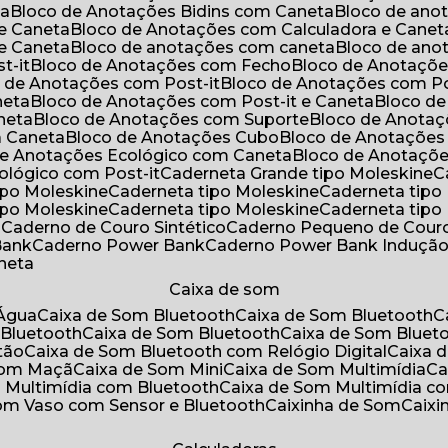
ta
Bloco de Anotações Bidins com Caneta
Bloco de an
 e Caneta
Bloco de Anotações com Calculadora e Canet
 e Caneta
Bloco de anotações com caneta
Bloco de an
t-it
Bloco de Anotações com Fecho
Bloco de Anotaçõe
o de Anotações com Post-it
Bloco de Anotações com Po
neta
Bloco de Anotações com Post-it e Caneta
Bloco d
neta
Bloco de Anotações com Suporte
Bloco de Anota
a Caneta
Bloco de Anotações Cubo
Bloco de Anotaçõe
 de Anotações Ecológico com Caneta
Bloco de Anotaçõ
cológico com Post-it
Caderneta Grande tipo Moleskine
tipo Moleskine
Caderneta tipo Moleskine
Caderneta tipo
tipo Moleskine
Caderneta tipo Moleskine
Caderneta tipo
a
Caderno de Couro Sintético
Caderno Pequeno de Couro
Bank
Caderno Power Bank
Caderno Power Bank Induçã
aneta
Caixa de som
’Água
Caixa de Som Bluetooth
Caixa de Som Bluetooth
 Bluetooth
Caixa de Som Bluetooth
Caixa de Som Bluet
tão
Caixa de Som Bluetooth com Relógio Digital
Caixa
 Som Maçã
Caixa de Som Mini
Caixa de Som Multimídia
C
m Multimídia com Bluetooth
Caixa de Som Multimídia c
Som Vaso com Sensor e Bluetooth
Caixinha de Som
Caix