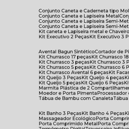
Conjunto Caneta e Caderneta tipo Mo
Conjunto Caneta e Lapiseira Metal
Co
Conjunto Caneta e Lapiseira Semi-Met
Conjunto Caneta e Lapiseira Semi-Met
Kit caneta e Lapiseira metal e Chaveiro
Kit Executivo 2 Peças
Kit Executivo 3 
Avental Bagun Sintético
Cortador de P
Kit Churrasco 17 peças
Kit Churrasco 1
Kit Churrasco 3 peças
Kit Churrasco 3
Kit Churrasco 5 peças
Kit Churrasco 6
Kit Churrasco Avental 6 peças
Kit Fac
Kit Queijo 3 Peças
Kit Queijo 4 peças
Kit Queijo 5 peças
Kit Queijo 6 Peças
Marmita Plástica de 2 Compartilhame
Moedor e Porta Pimenta
Processador
Tábua de Bambu com Canaleta
Tábu
Kit Banho 3 Peças
Kit Banho 4 Peças
Massageador Ecológico
Porta Compr
Porta Comprimido Metal
Porta Compr
Termômetro Digital
Travesseiro Infláve