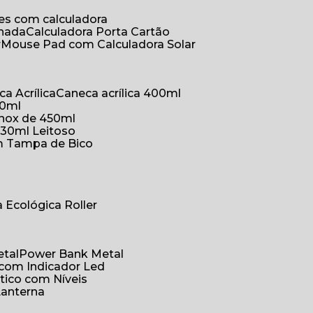
ões com calculadora
chada
Calculadora Porta Cartão
r
Mouse Pad com Calculadora Solar
ca Acrílica
Caneca acrílica 400ml
50ml
inox de 450ml
330ml Leitoso
om Tampa de Bico
a Ecológica Roller
etal
Power Bank Metal
 com Indicador Led
tico com Níveis
Lanterna