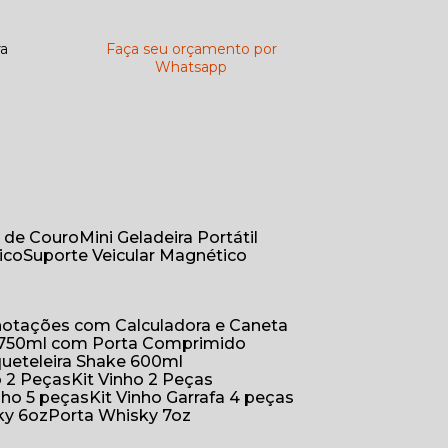
ra
Faça seu orçamento por
Whatsapp
r de Couro
Mini Geladeira Portátil
ico
Suporte Veicular Magnético
Anotações com Calculadora e Caneta
a 750ml com Porta Comprimido
queteleira Shake 600ml
ho 2 Peças
Kit Vinho 2 Peças
inho 5 peças
Kit Vinho Garrafa 4 peças
ky 6oz
Porta Whisky 7oz