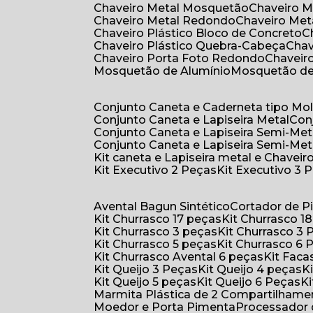
Chaveiro Metal Mosquetão
Chaveiro 
Chaveiro Metal Redondo
Chaveiro Met
Chaveiro Plástico Bloco de Concreto
Chaveiro Plástico Quebra-Cabeça
Cha
Chaveiro Porta Foto Redondo
Chaveir
Mosquetão de Alumínio
Mosquetão d
Conjunto Caneta e Caderneta tipo Mo
Conjunto Caneta e Lapiseira Metal
Co
Conjunto Caneta e Lapiseira Semi-Met
Conjunto Caneta e Lapiseira Semi-Met
Kit caneta e Lapiseira metal e Chaveiro
Kit Executivo 2 Peças
Kit Executivo 3 
Avental Bagun Sintético
Cortador de P
Kit Churrasco 17 peças
Kit Churrasco 1
Kit Churrasco 3 peças
Kit Churrasco 3
Kit Churrasco 5 peças
Kit Churrasco 6
Kit Churrasco Avental 6 peças
Kit Fac
Kit Queijo 3 Peças
Kit Queijo 4 peças
Kit Queijo 5 peças
Kit Queijo 6 Peças
Marmita Plástica de 2 Compartilhame
Moedor e Porta Pimenta
Processador