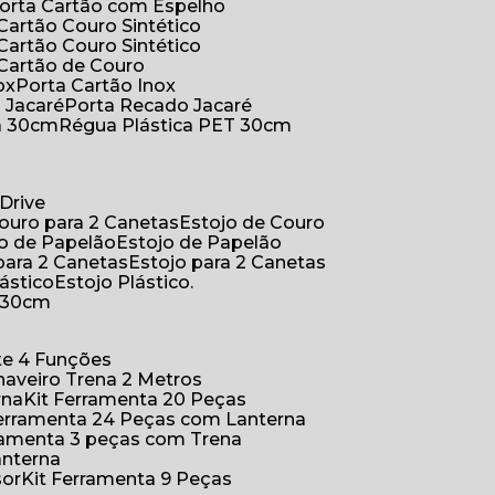
Porta Cartão com Espelho
 Cartão Couro Sintético
 Cartão Couro Sintético
 Cartão de Couro
ox
Porta Cartão Inox
o Jacaré
Porta Recado Jacaré
ca 30cm
Régua Plástica PET 30cm
Drive
Couro para 2 Canetas
Estojo de Couro
jo de Papelão
Estojo de Papelão
 para 2 Canetas
Estojo para 2 Canetas
lástico
Estojo Plástico.
a 30cm
ete 4 Funções
Chaveiro Trena 2 Metros
rna
Kit Ferramenta 20 Peças
 Ferramenta 24 Peças com Lanterna
erramenta 3 peças com Trena
anterna
sor
Kit Ferramenta 9 Peças