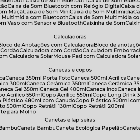
 Bluetooth
Caixa de Som Bluetooth
Caixa de Som Bluet
tão
Caixa de Som Bluetooth com Relógio Digital
Caixa
 Som Maçã
Caixa de Som Mini
Caixa de Som Multimídia
C
m Multimídia com Bluetooth
Caixa de Som Multimídia c
Som Vaso com Sensor e Bluetooth
Caixinha de Som
Caix
Calculadoras
Bloco de Anotações com Calculadora
Bloco de anotaç
m Cordão
Calculadora com Cordão
Calculadora Emborra
com Calculadora Solar
Mouse Pad com Calculadora Sola
Canecas e copos
ica
Caneca 350ml Porta Foto
Caneca 500ml Acrílica
Cane
mica 300ml
Caneca Cerâmica 350ml
Caneca Cerâmica 3
Caneca Gel 350ml
Caneca Gel 400ml
Caneca Inox
Caneca 
opo Acrílico 550ml
Copo Acrílico 550ml
Copo Long Drink 
o Plástico 480ml com Canudo
Copo Plástico 500ml c
oto 500ml
Copo Retrátil 130ml
Copo Retrátil 200ml
rte para Molho
Canetas e lapiseiras
 Bambu
Caneta Bambu
Caneta Ecológica Papelão
Canet