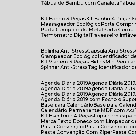
Tábua de Bambu com Canaleta
Tábu
Kit Banho 3 Peças
Kit Banho 4 Peças
Massageador Ecológico
Porta Compr
Porta Comprimido Metal
Porta Compr
Termômetro Digital
Travesseiro Infláve
Bolinha Anti Stress
Cápsula Anti Stress
Grampeador Ecológico
Identificador 
Kit Viagem 3 Peças Bidins
Mini Venti
Spinner Anti-Stress
Tag Identificador
Agenda Diária 2019
Agenda Diária 2019
Agenda Diária 2019
Agenda Diária 2019
Agenda Diária 2019
Agenda Diária 2019
Agenda Diária 2019 com Fecho e Supo
Base para Calendário
Base para Cale
Calendário Permanente MDF com Acrí
Kit Escritório 4 Peças
Lupa com capa p
Marca Texto Boneco com Limpador de
Pasta Convenção
Pasta Convenção c
Pasta Convenção Com Zíper
Pasta C