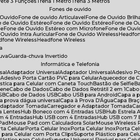
ivete 3 Funções
Trena 1 Metro
Trena 3 Metros
Fones de ouvido
 Ouvido
Fone de ouvido Articulavel
Fone de Ouvido Bril
e de Ouvido Estéreo
Fone de Ouvido Estéreo
Fone de O
ne
Fone de Ouvido Estéreo com Microfone
Fone de Ouv
 Ouvido Intra Auricular
Fone de Ouvido Wireless
Headfo
adfone Wireless
Headfone Wireless
a
huva
Guarda-chuva Invertido
Informática e Telefonia
sal
Adaptador Universal
Adaptador Universal
Adesivo P
r
Adesivo Porta Cartão PVC para Celular
Aquecedor de 
ástica para Celular com Caneta Touch
Bastão de Selfie
rene
Cabo de Dados
Cabo de Dados Retrátil 2 em 1
Cabo
USB
Cabo de Dados USB
Cabo USB para Android
Capa a
 a prova dágua universal
Capa à Prova D’Água
Capa Bra
 Adaptador Tomada
Carregador e Adaptador Tomada
C
ra Lentes
Hub Boneco com 4 Entradas USB
Hub Estrela 
m 4 Entradas
Hub USB com 4 Entradas
Hub USB com 7 
 Pad
Mouse Pad com Calculadora Solar
Mouse Wireless R
ta Celular
Porta Celular Inox
Porta Celular Inox
Porta Ce
o para Celular com Porta Clips
Suporte Plástico para Cel
Plástico para Celular
Suporte Universal Flexível para Celu