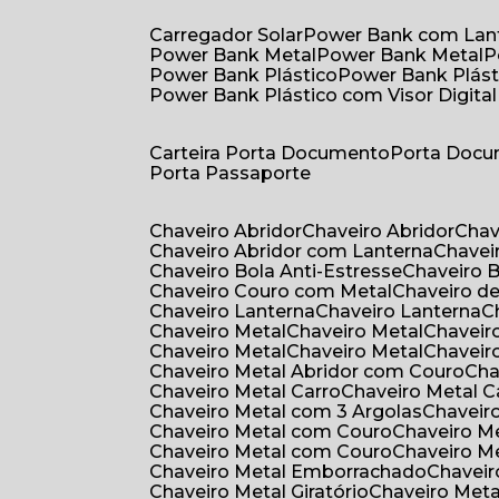
Carregador Solar
Power Bank com Lan
Power Bank Metal
Power Bank Metal
Power Bank Plástico
Power Bank Plást
Power Bank Plástico com Visor Digital
Carteira Porta Documento
Porta Doc
Porta Passaporte
Chaveiro Abridor
Chaveiro Abridor
Cha
Chaveiro Abridor com Lanterna
Chave
Chaveiro Bola Anti-Estresse
Chaveiro 
Chaveiro Couro com Metal
Chaveiro d
Chaveiro Lanterna
Chaveiro Lanterna
Chaveiro Metal
Chaveiro Metal
Chaveir
Chaveiro Metal
Chaveiro Metal
Chaveir
Chaveiro Metal Abridor com Couro
Ch
Chaveiro Metal Carro
Chaveiro Metal C
Chaveiro Metal com 3 Argolas
Chavei
Chaveiro Metal com Couro
Chaveiro 
Chaveiro Metal com Couro
Chaveiro 
Chaveiro Metal Emborrachado
Chavei
Chaveiro Metal Giratório
Chaveiro Meta