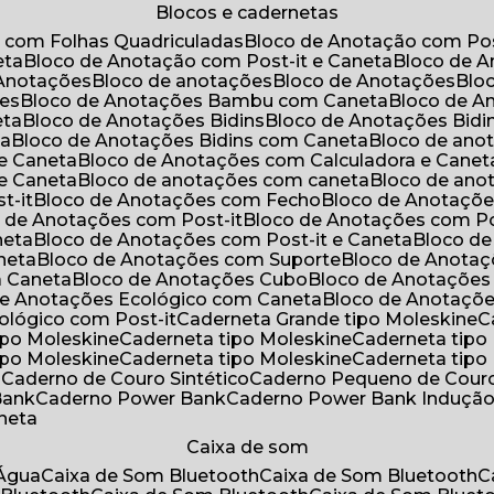
Blocos e cadernetas
o com Folhas Quadriculadas
Bloco de Anotação com Pos
eta
Bloco de Anotação com Post-it e Caneta
Bloco de 
 Anotações
Bloco de anotações
Bloco de Anotações
Bl
ões
Bloco de Anotações Bambu com Caneta
Bloco de 
eta
Bloco de Anotações Bidins
Bloco de Anotações Bid
ta
Bloco de Anotações Bidins com Caneta
Bloco de an
 e Caneta
Bloco de Anotações com Calculadora e Canet
 e Caneta
Bloco de anotações com caneta
Bloco de an
t-it
Bloco de Anotações com Fecho
Bloco de Anotaçõe
o de Anotações com Post-it
Bloco de Anotações com Po
neta
Bloco de Anotações com Post-it e Caneta
Bloco d
neta
Bloco de Anotações com Suporte
Bloco de Anota
a Caneta
Bloco de Anotações Cubo
Bloco de Anotaçõe
 de Anotações Ecológico com Caneta
Bloco de Anotaçõ
cológico com Post-it
Caderneta Grande tipo Moleskine
tipo Moleskine
Caderneta tipo Moleskine
Caderneta tipo
tipo Moleskine
Caderneta tipo Moleskine
Caderneta tipo
a
Caderno de Couro Sintético
Caderno Pequeno de Couro
Bank
Caderno Power Bank
Caderno Power Bank Induçã
aneta
Caixa de som
’Água
Caixa de Som Bluetooth
Caixa de Som Bluetooth