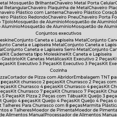
Metal Mosquetão Brilhante
Chaveiro Metal Porta Celular
al Retangular
Chaveiro Plaquinha de Metal
Chaveiro Pl
Chaveiro Plástico com Lanterna
Chaveiro Plástico Coraç
veiro Plástico Redondo
Chaveiro Pneu
Chaveiro Porta F
o Tijolo
Mosquetão de Alumínio
Mosquetão de Alumínio
e Alumínio
Mosquetão de Alumínio
Mosquetão de Alumí
Conjuntos executivos
leskine
Conjunto Caneta e Lapiseira Metal
Conjunto Can
njunto Caneta e Lapiseira Metal
Conjunto Caneta e Lapis
al
Conjunto Caneta e Lapiseira Semi-Metal
Conjunto Ca
al
Kit Caderneta tipo Moleskine
Kit Caneta e Lapiseira
 Giratório
Kit Canetas Metálicas
Kit Executivo 2 Peças
Peças
Kit Executivo 3 Peças
Kit Executivo 3 Peças
Kit E
Cozinha
izza
Cortador de Pizza com Abridor
Embalagem TNT par
8 peças
Kit churrasco 2 peças
Kit Churrasco 2 Peças co
 Peças
Kit Churrasco 4 peças
Kit Churrasco 4 peças
Kit 
 Peças
Kit Churrasco 7 peça
Kit Churrasco 7 Peças
Kit Ch
as 5 Peças
Kit Pizza 2 Peças com Tábua
Kit Queijo 3 peç
Kit Queijo 4 peças
Kit Queijo 4 Peças
Kit Queijo 4 Peças
Kit Talheres Para Churrasco com 8 peças
Marmita Plást
ntos e Talheres
Moedor de Pimenta
Moedor de Piment
 de Alimentos Manual
Processador de Alimentos Manua