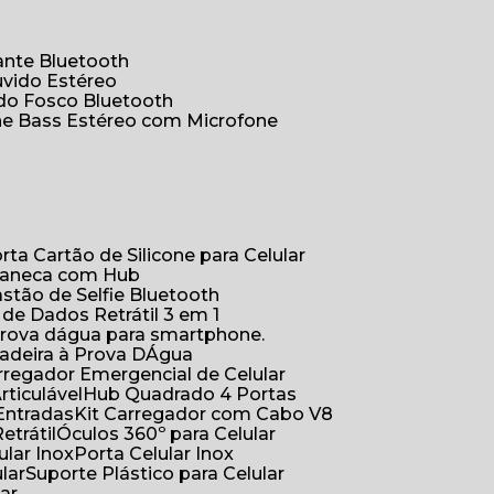
hante Bluetooth
uvido Estéreo
ido Fosco Bluetooth
ne Bass Estéreo com Microfone
orta Cartão de Silicone para Celular
Caneca com Hub
Bastão de Selfie Bluetooth
 de Dados Retrátil 3 em 1
 prova dágua para smartphone.
çadeira à Prova DÁgua
arregador Emergencial de Celular
Articulável
Hub Quadrado 4 Portas
Entradas
Kit Carregador com Cabo V8
etrátil
Óculos 360º para Celular
lular Inox
Porta Celular Inox
ular
Suporte Plástico para Celular
lar