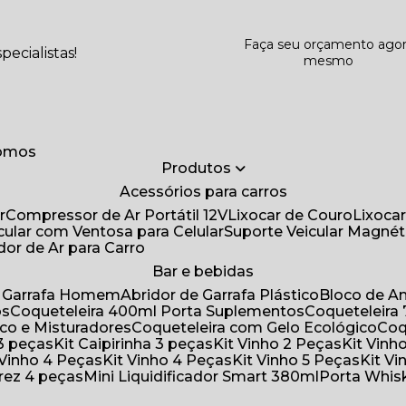
Faça seu orçamento ago
ecialistas!
mesmo
somos
Produtos
Acessórios para carros
r
Compressor de Ar Portátil 12V
Lixocar de Couro
Lixoca
icular com Ventosa para Celular
Suporte Veicular Magnét
ador de Ar para Carro
Bar e bebidas
de Garrafa Homem
Abridor de Garrafa Plástico
Bloco de 
os
Coqueteleira 400ml Porta Suplementos
Coqueteleir
ico e Misturadores
Coqueteleira com Gelo Ecológico
Co
 3 peças
Kit Caipirinha 3 peças
Kit Vinho 2 Peças
Kit Vin
t Vinho 4 Peças
Kit Vinho 4 Peças
Kit Vinho 5 Peças
Kit V
drez 4 peças
Mini Liquidificador Smart 380ml
Porta Whis