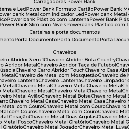
Carregadores Power Bank
terna e Led
Power Bank Formato Cartão
Power Bank M
Power bank Metal com Indicador Led
Power bank Metal
ico
Power bank Plástico com Lanterna
Power Bank Plás
Power Bank Slim com Níveis
Powerbank Plástico com 
Carteiras e porta documentos
umento
Porta Documento
Porta Documento
Porta Doc
Chaveiros
veiro Abridor 3 em 1
Chaveiro Abridor Bota Country
Chav
iro Abridor Metal
Chaveiro Abridor Taça de Futebol
Chav
Bússola
Chaveiro Carro Abridor Touch
Chaveiro Casa Abr
e Metal
Chaveiro de Metal com Mosquetão
Chaveiro de 
Chaveiro Lanterna
Chaveiro Lanterna
Chaveiro Limpador 
o Metal
Chaveiro Metal
Chaveiro Metal
Chaveiro Metal
C
o Metal
Chaveiro Metal
Chaveiro Metal
Chaveiro Metal
C
aveiro Metal Avião
Chaveiro Metal Bolsa
Chaveiro Metal 
arro
Chaveiro Metal Casa
Chaveiro Metal Casa
Chaveiro
ro Metal com Couro
Chaveiro Metal com Couro
Chaveir
Metal com Couro
Chaveiro Metal com Couro
Chaveiro Me
Metal Coração
Chaveiro Metal Duas Argolas
Chaveiro Me
ro Metal Fosco
Chaveiro Metal Giratório
Chaveiro Metal G
l Giratório
Chaveiro Metal Jogador
Chaveiro Metal Luva