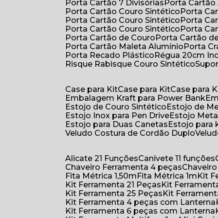
Porta Cartão 7 Divisórias
Porta Cartão
Porta Cartão Couro Sintético
Porta Ca
Porta Cartão Couro Sintético
Porta Ca
Porta Cartão Couro Sintético
Porta Ca
Porta Cartão de Couro
Porta Cartão d
Porta Cartão Maleta Alumínio
Porta C
Porta Recado Plástico
Régua 20cm In
Risque Rabisque Couro Sintético
Supo
Case para Kit
Case para Kit
Case para K
Embalagem Kraft para Power Bank
E
Estojo de Couro Sintético
Estojo de M
Estojo Inox para Pen Drive
Estojo Meta
Estojo para Duas Canetas
Estojo para 
Veludo Costura de Cordão Duplo
Velu
Alicate 21 Funções
Canivete 11 funções
Chaveiro Ferramenta 4 peças
Chaveir
Fita Métrica 1,50m
Fita Métrica 1m
Kit
Kit Ferramenta 21 Peças
Kit Ferramen
Kit Ferramenta 25 Peças
Kit Ferramen
Kit Ferramenta 4 peças com Lanterna
Kit Ferramenta 6 peças com Lanterna