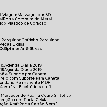
Kit Viagem
Massageador 3D
al
Porta Comprimido Metal
ido Plástico de Coração
co Porquinho
Cofrinho Porquinho
 Peças Bidins
 Cd
Spinner Anti-Stress
019
Agenda Diária 2019
019
Agenda Diária 2019
mã e Suporte pra Caneta
ire-o com Suporte para Caneta
alendário Permanente MDF
o 4 em 1
Kit Escritório 4 em 1
a
Marcador de Página Couro Sintético
venção com Porta Celular
nção Kraft
Porta Cartão 3 em 1