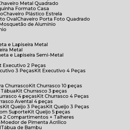
Chaveiro Metal Quadrado
aquinha Formato Casa
ão
Chaveiro Plástico Estrela
oto Oval
Chaveiro Porta Foto Quadrado
Mosquetão de Alumínio
nio
eta e Lapiseira Metal
eira Metal
neta e Lapiseira Semi-Metal
Kit Executivo 2 Peças
xecutivo 3 Peças
Kit Executivo 4 Peças
a Churrasco
Kit Churrasco 10 peças
m Tábua
Kit Churrasco 3 peças
Churrasco 4 peças
Kit Churrasco 4 Peças
urrasco Avental 4 peças
as
Kit Queijo 3 Peças
Kit Queijo 3 Peças
 com Suporte
Kit Queijo 5 peças
ica 2 Compartimentos + Talheres
a
Moedor de Pimenta Acrílico
l
Tábua de Bambu