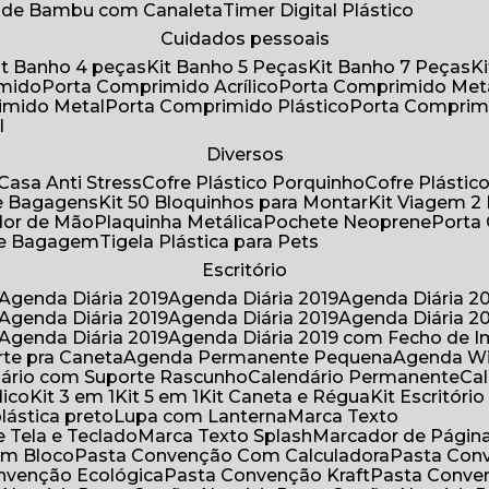
a de Bambu com Canaleta
Timer Digital Plástico
Cuidados pessoais
Kit Banho 4 peças
Kit Banho 5 Peças
Kit Banho 7 Peças
imido
Porta Comprimido Acrílico
Porta Comprimido Met
imido Metal
Porta Comprimido Plástico
Porta Comprim
l
Diversos
Casa Anti Stress
Cofre Plástico Porquinho
Cofre Plásti
de Bagagens
Kit 50 Bloquinhos para Montar
Kit Viagem 2
lador de Mão
Plaquinha Metálica
Pochete Neoprene
Porta
 de Bagagem
Tigela Plástica para Pets
Escritório
Agenda Diária 2019
Agenda Diária 2019
Agenda Diária 2
Agenda Diária 2019
Agenda Diária 2019
Agenda Diária 2
Agenda Diária 2019
Agenda Diária 2019 com Fecho de I
rte pra Caneta
Agenda Permanente Pequena
Agenda W
ndário com Suporte Rascunho
Calendário Permanente
C
lico
Kit 3 em 1
Kit 5 em 1
Kit Caneta e Régua
Kit Escritóri
lástica preto
Lupa com Lanterna
Marca Texto
 Tela e Teclado
Marca Texto Splash
Marcador de Págin
om Bloco
Pasta Convenção Com Calculadora
Pasta Con
onvenção Ecológica
Pasta Convenção Kraft
Pasta Conve