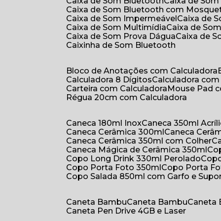
Caixa de Som Bluetooth
Caixa de Som
Caixa de Som Bluetooth com Mosque
Caixa de Som Impermeável
Caixa de
Caixa de Som Multimídia
Caixa de So
Caixa de Som Prova Dágua
Caixa de 
Caixinha de Som Bluetooth
Bloco de Anotações com Calculadora
Calculadora 8 Dígitos
Calculadora co
Carteira com Calculadora
Mouse Pad 
Régua 20cm com Calculadora
Caneca 180ml Inox
Caneca 350ml Acríl
Caneca Cerâmica 300ml
Caneca Cerâ
Caneca Cerâmica 350ml com Colher
Caneca Mágica de Cerâmica 350ml
C
Copo Long Drink 330ml Perolado
Cop
Copo Porta Foto 350ml
Copo Porta F
Copo Salada 850ml com Garfo e Supo
Caneta Bambu
Caneta Bambu
Caneta
Caneta Pen Drive 4GB e Laser