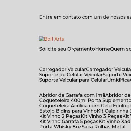
Entre em contato com um de nossos esp
Solicite seu Orçamento
Home
Quem 
Carregador Veicular
Carregador Veicula
Suporte de Celular Veicular
Suporte Ve
Suporte Veicular para Celular
Umidific
Abridor de Garrafa com Imã
Abridor 
Coqueteleira 400ml Porta Suplement
Coqueteleira Acrílica com Gelo Ecológ
Estojo Bidins para Vinho
Kit Caipirinha
Kit Vinho 2 Peças
Kit Vinho 3 Peças
Ki
Kit Vinho Garrafa 5 peças
Kit Vinho Xa
Porta Whisky 8oz
Saca Rolhas Metal