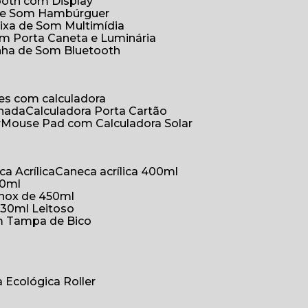
ooth com Display
 de Som Hambúrguer
aixa de Som Multimídia
om Porta Caneta e Luminária
inha de Som Bluetooth
ões com calculadora
chada
Calculadora Porta Cartão
r
Mouse Pad com Calculadora Solar
ca Acrílica
Caneca acrílica 400ml
50ml
inox de 450ml
330ml Leitoso
om Tampa de Bico
a Ecológica Roller