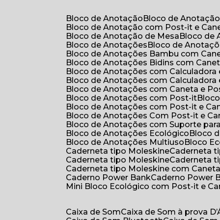
Bloco de Anotação
Bloco de Anotaçã
Bloco de Anotação com Post-it e Can
Bloco de Anotação de Mesa
Bloco de
Bloco de Anotações
Bloco de Anotaç
Bloco de Anotações Bambu com Can
Bloco de Anotações Bidins com Cane
Bloco de Anotações com Calculadora
Bloco de Anotações com Calculadora
Bloco de Anotações com Caneta e Pos
Bloco de Anotações com Post-it
Bloc
Bloco de Anotações com Post-it e Ca
Bloco de Anotações Com Post-it e Ca
Bloco de Anotações com Suporte par
Bloco de Anotações Ecológico
Bloco
Bloco de Anotações Multiuso
Bloco E
Caderneta tipo Moleskine
Caderneta 
Caderneta tipo Moleskine
Caderneta 
Caderneta tipo Moleskine com Canet
Caderno Power Bank
Caderno Power 
Mini Bloco Ecológico com Post-it e C
Caixa de Som
Caixa de Som à prova D