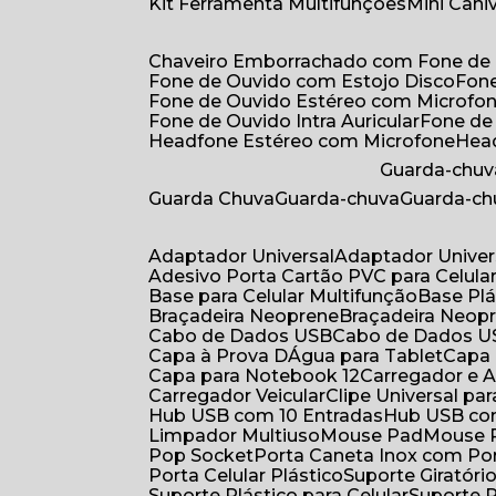
Kit Ferramenta Multifunções
Mini Can
Chaveiro Emborrachado com Fone de
Fone de Ouvido com Estojo Disco
Fon
Fone de Ouvido Estéreo com Microfo
Fone de Ouvido Intra Auricular
Fone de
Headfone Estéreo com Microfone
He
Guarda-chuv
Guarda Chuva
Guarda-chuva
Guarda-c
Adaptador Universal
Adaptador Univer
Adesivo Porta Cartão PVC para Celula
Base para Celular Multifunção
Base Pl
Braçadeira Neoprene
Braçadeira Neop
Cabo de Dados USB
Cabo de Dados 
Capa à Prova DÁgua para Tablet
Capa
Capa para Notebook 12
Carregador e
Carregador Veicular
Clipe Universal pa
Hub USB com 10 Entradas
Hub USB co
Limpador Multiuso
Mouse Pad
Mouse
Pop Socket
Porta Caneta Inox com Por
Porta Celular Plástico
Suporte Giratóri
Suporte Plástico para Celular
Suporte 