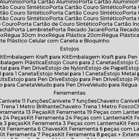
 Alumínio
Porta Cartão Alumínio
Porta Cartão Alumínio
rtão Couro Sintético
Porta Cartão Couro Sintético
Porta
rtão Couro Sintético
Porta Cartão Couro Sintético
Porta
rtão Couro Sintético
Porta Cartão Couro Sintético
Porta
e Couro
Porta Cartão de Couro Sintético
Porta Cartão In
rachá
Porta Lembrete
Porta Recado Jacaré
Porta Recad
ox
Régua 30cm Inox
Régua Plástica 20cm
Régua Plásti
rte Plástico Celular com Caneta e Bloquinho
Estojos
it
Embalagem Kraft para Kit
Embalagem Kraft para Pen 
mbalagem Plástica
Estojo Couro para 2 Canetas
Estojo 
etal para Pen Drive
Estojo de Nylon
Estojo de Papel
Esto
l para 1 Caneta
Estojo Metal para 1 Caneta
Estojo Metal
kits
Estojo para Pen Drive
Estojo para Pen Drive
Estojo P
do para Caneta
Veludo para Pen Drive
Veludo para Régu
Ferramentas
Canivete 11 Funções
Canivete 7 funções
Chaveiro Caniv
o Trena 1 Metro Brilhante
Chaveiro Trena 1 Metro Fosco
 Ferramenta 13 Peças
Kit Ferramenta 19 Peças com Lante
ta 24 Peças
Kit Ferramenta 24 Peças com Lanterna
Kit
ta 3 peças
Kit Ferramenta 3 Peças com Lanterna
Kit F
Kit Ferramenta 6 Chaves
Kit Ferramenta 6 peças com L
Kit Ferramenta 7 Peças
Kit Ferramenta 8 peças + Exten