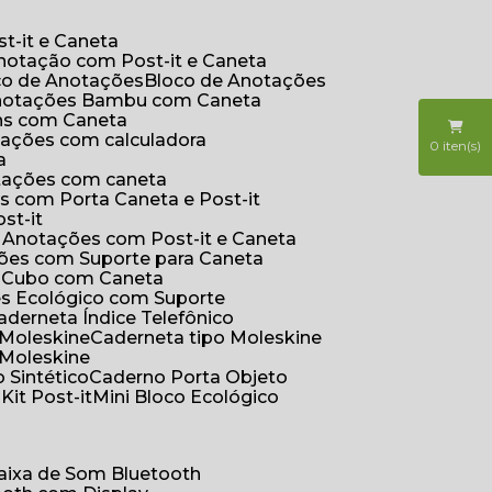
t-it e Caneta
Anotação com Post-it e Caneta
oco de Anotações
Bloco de Anotações
Anotações Bambu com Caneta
ins com Caneta
otações com calculadora
0
iten(s)
a
otações com caneta
s com Porta Caneta e Post-it
st-it
e Anotações com Post-it e Caneta
ções com Suporte para Caneta
s Cubo com Caneta
es Ecológico com Suporte
Caderneta Índice Telefônico
 Moleskine
Caderneta tipo Moleskine
 Moleskine
 Sintético
Caderno Porta Objeto
o
Kit Post-it
Mini Bloco Ecológico
Caixa de Som Bluetooth