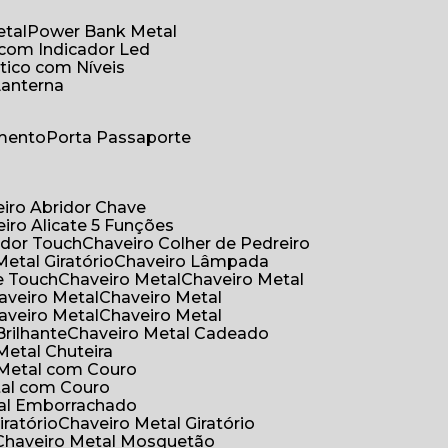
etal
Power Bank Metal
 com Indicador Led
tico com Níveis
Lanterna
umento
Porta Passaporte
eiro Abridor Chave
eiro Alicate 5 Funções
idor Touch
Chaveiro Colher de Pedreiro
Metal Giratório
Chaveiro Lâmpada
e Touch
Chaveiro Metal
Chaveiro Metal
haveiro Metal
Chaveiro Metal
haveiro Metal
Chaveiro Metal
Brilhante
Chaveiro Metal Cadeado
 Metal Chuteira
o Metal com Couro
tal com Couro
tal Emborrachado
iratório
Chaveiro Metal Giratório
Chaveiro Metal Mosquetão