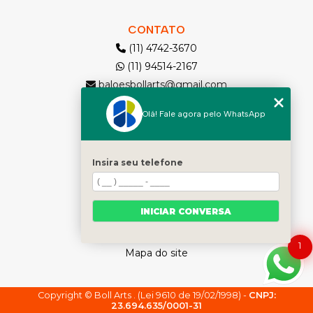
CONTATO
(11) 4742-3670
(11) 94514-2167
baloesbollarts@gmail.com
Olá! Fale agora pelo WhatsApp
MENU
Solicite seu Orçamento
Home
Insira seu telefone
Quem somos
Produtos
INICIAR CONVERSA
Contato
Categorias
1
Mapa do site
Copyright © Boll Arts . (Lei 9610 de 19/02/1998) -
CNPJ:
23.694.635/0001-31