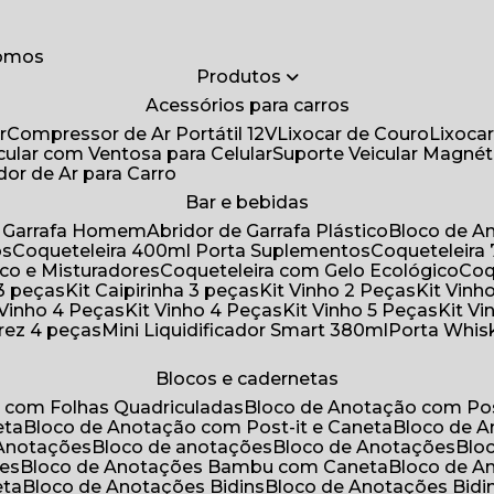
somos
Produtos
Acessórios para carros
r
Compressor de Ar Portátil 12V
Lixocar de Couro
Lixoca
icular com Ventosa para Celular
Suporte Veicular Magnét
ador de Ar para Carro
Bar e bebidas
de Garrafa Homem
Abridor de Garrafa Plástico
Bloco de 
os
Coqueteleira 400ml Porta Suplementos
Coqueteleir
ico e Misturadores
Coqueteleira com Gelo Ecológico
Co
 3 peças
Kit Caipirinha 3 peças
Kit Vinho 2 Peças
Kit Vin
t Vinho 4 Peças
Kit Vinho 4 Peças
Kit Vinho 5 Peças
Kit V
drez 4 peças
Mini Liquidificador Smart 380ml
Porta Whis
Blocos e cadernetas
o com Folhas Quadriculadas
Bloco de Anotação com Pos
eta
Bloco de Anotação com Post-it e Caneta
Bloco de 
 Anotações
Bloco de anotações
Bloco de Anotações
Bl
ões
Bloco de Anotações Bambu com Caneta
Bloco de 
eta
Bloco de Anotações Bidins
Bloco de Anotações Bid