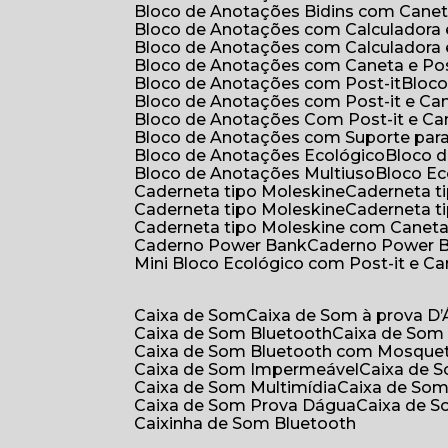
Bloco de Anotações Bidins com Cane
Bloco de Anotações com Calculadora
Bloco de Anotações com Calculadora
Bloco de Anotações com Caneta e Pos
Bloco de Anotações com Post-it
Bloc
Bloco de Anotações com Post-it e Ca
Bloco de Anotações Com Post-it e Ca
Bloco de Anotações com Suporte par
Bloco de Anotações Ecológico
Bloco
Bloco de Anotações Multiuso
Bloco E
Caderneta tipo Moleskine
Caderneta 
Caderneta tipo Moleskine
Caderneta 
Caderneta tipo Moleskine com Canet
Caderno Power Bank
Caderno Power 
Mini Bloco Ecológico com Post-it e C
Caixa de Som
Caixa de Som à prova D
Caixa de Som Bluetooth
Caixa de Som
Caixa de Som Bluetooth com Mosque
Caixa de Som Impermeável
Caixa de
Caixa de Som Multimídia
Caixa de So
Caixa de Som Prova Dágua
Caixa de 
Caixinha de Som Bluetooth