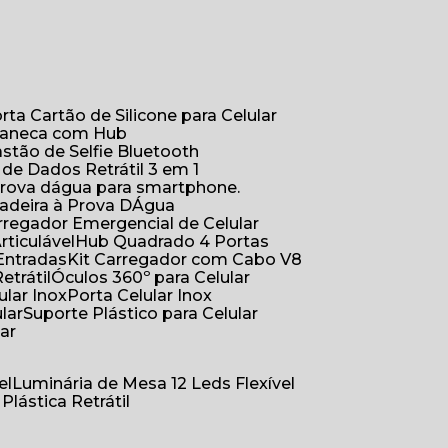
orta Cartão de Silicone para Celular
Caneca com Hub
Bastão de Selfie Bluetooth
 de Dados Retrátil 3 em 1
 prova dágua para smartphone.
çadeira à Prova DÁgua
arregador Emergencial de Celular
Articulável
Hub Quadrado 4 Portas
Entradas
Kit Carregador com Cabo V8
etrátil
Óculos 360º para Celular
lular Inox
Porta Celular Inox
ular
Suporte Plástico para Celular
lar
el
Luminária de Mesa 12 Leds Flexível
 Plástica Retrátil