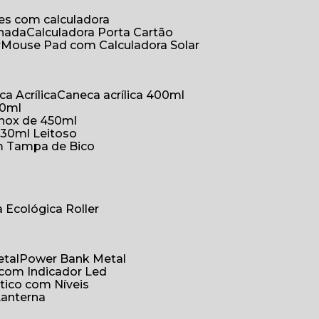
ões com calculadora
chada
Calculadora Porta Cartão
r
Mouse Pad com Calculadora Solar
ca Acrílica
Caneca acrílica 400ml
50ml
inox de 450ml
330ml Leitoso
om Tampa de Bico
a Ecológica Roller
etal
Power Bank Metal
 com Indicador Led
tico com Níveis
Lanterna