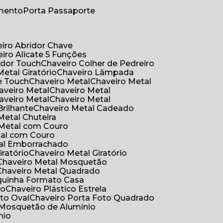
umento
Porta Passaporte
eiro Abridor Chave
eiro Alicate 5 Funções
idor Touch
Chaveiro Colher de Pedreiro
Metal Giratório
Chaveiro Lâmpada
e Touch
Chaveiro Metal
Chaveiro Metal
haveiro Metal
Chaveiro Metal
haveiro Metal
Chaveiro Metal
Brilhante
Chaveiro Metal Cadeado
 Metal Chuteira
o Metal com Couro
tal com Couro
tal Emborrachado
iratório
Chaveiro Metal Giratório
Chaveiro Metal Mosquetão
Chaveiro Metal Quadrado
aquinha Formato Casa
ão
Chaveiro Plástico Estrela
oto Oval
Chaveiro Porta Foto Quadrado
Mosquetão de Alumínio
nio