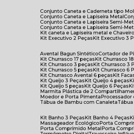
Conjunto Caneta e Caderneta tipo Mo
Conjunto Caneta e Lapiseira Metal
Co
Conjunto Caneta e Lapiseira Semi-Met
Conjunto Caneta e Lapiseira Semi-Met
Kit caneta e Lapiseira metal e Chaveiro
Kit Executivo 2 Peças
Kit Executivo 3 
Avental Bagun Sintético
Cortador de P
Kit Churrasco 17 peças
Kit Churrasco 1
Kit Churrasco 3 peças
Kit Churrasco 3
Kit Churrasco 5 peças
Kit Churrasco 6
Kit Churrasco Avental 6 peças
Kit Fac
Kit Queijo 3 Peças
Kit Queijo 4 peças
Kit Queijo 5 peças
Kit Queijo 6 Peças
Marmita Plástica de 2 Compartilhame
Moedor e Porta Pimenta
Processador
Tábua de Bambu com Canaleta
Tábu
Kit Banho 3 Peças
Kit Banho 4 Peças
Massageador Ecológico
Porta Compr
Porta Comprimido Metal
Porta Compr
Termômetro Digital
Travesseiro Infláve