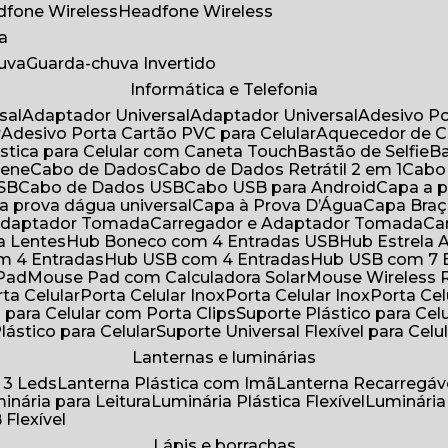
adfone Wireless
Headfone Wireless
a
huva
Guarda-chuva Invertido
Informática e Telefonia
sal
Adaptador Universal
Adaptador Universal
Adesivo P
r
Adesivo Porta Cartão PVC para Celular
Aquecedor de 
ástica para Celular com Caneta Touch
Bastão de Selfie
rene
Cabo de Dados
Cabo de Dados Retrátil 2 em 1
Cabo
USB
Cabo de Dados USB
Cabo USB para Android
Capa a
 a prova dágua universal
Capa à Prova D’Água
Capa Bra
 Adaptador Tomada
Carregador e Adaptador Tomada
C
ra Lentes
Hub Boneco com 4 Entradas USB
Hub Estrela 
m 4 Entradas
Hub USB com 4 Entradas
Hub USB com 7 
 Pad
Mouse Pad com Calculadora Solar
Mouse Wireless R
ta Celular
Porta Celular Inox
Porta Celular Inox
Porta Ce
o para Celular com Porta Clips
Suporte Plástico para Cel
Plástico para Celular
Suporte Universal Flexível para Celu
Lanternas e luminárias
 3 Leds
Lanterna Plástica com Imã
Lanterna Recarregáv
minária para Leitura
Luminária Plástica Flexível
Luminária
 Flexível
Lápis e borrachas