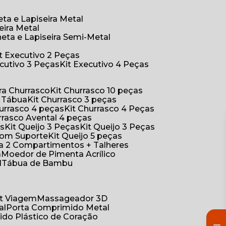
eta e Lapiseira Metal
eira Metal
neta e Lapiseira Semi-Metal
Kit Executivo 2 Peças
xecutivo 3 Peças
Kit Executivo 4 Peças
a Churrasco
Kit Churrasco 10 peças
m Tábua
Kit Churrasco 3 peças
Churrasco 4 peças
Kit Churrasco 4 Peças
urrasco Avental 4 peças
as
Kit Queijo 3 Peças
Kit Queijo 3 Peças
 com Suporte
Kit Queijo 5 peças
ica 2 Compartimentos + Talheres
a
Moedor de Pimenta Acrílico
l
Tábua de Bambu
Kit Viagem
Massageador 3D
al
Porta Comprimido Metal
ido Plástico de Coração