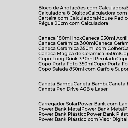
Bloco de Anotações com Calculadora
Calculadora 8 Dígitos
Calculadora co
Carteira com Calculadora
Mouse Pad 
Régua 20cm com Calculadora
Caneca 180ml Inox
Caneca 350ml Acríl
Caneca Cerâmica 300ml
Caneca Cerâ
Caneca Cerâmica 350ml com Colher
Caneca Mágica de Cerâmica 350ml
C
Copo Long Drink 330ml Perolado
Cop
Copo Porta Foto 350ml
Copo Porta F
Copo Salada 850ml com Garfo e Supo
Caneta Bambu
Caneta Bambu
Caneta
Caneta Pen Drive 4GB e Laser
Carregador Solar
Power Bank com Lan
Power Bank Metal
Power Bank Metal
Power Bank Plástico
Power Bank Plást
Power Bank Plástico com Visor Digital