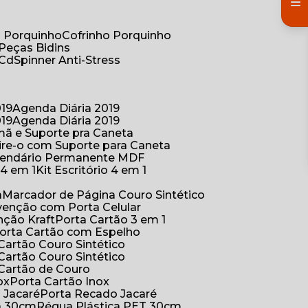
co Porquinho
Cofrinho Porquinho
 Peças Bidins
 Cd
Spinner Anti-Stress
019
Agenda Diária 2019
019
Agenda Diária 2019
mã e Suporte pra Caneta
ire-o com Suporte para Caneta
alendário Permanente MDF
o 4 em 1
Kit Escritório 4 em 1
a
Marcador de Página Couro Sintético
venção com Porta Celular
nção Kraft
Porta Cartão 3 em 1
Porta Cartão com Espelho
 Cartão Couro Sintético
 Cartão Couro Sintético
 Cartão de Couro
ox
Porta Cartão Inox
o Jacaré
Porta Recado Jacaré
ca 30cm
Régua Plástica PET 30cm