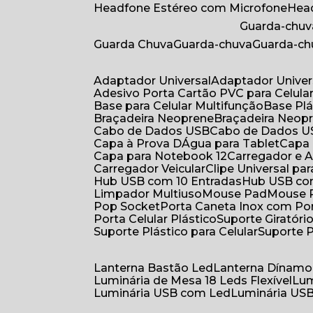
Headfone Estéreo com Microfone
He
Guarda-chuv
Guarda Chuva
Guarda-chuva
Guarda-c
Adaptador Universal
Adaptador Univer
Adesivo Porta Cartão PVC para Celula
Base para Celular Multifunção
Base Pl
Braçadeira Neoprene
Braçadeira Neop
Cabo de Dados USB
Cabo de Dados 
Capa à Prova DÁgua para Tablet
Capa
Capa para Notebook 12
Carregador e
Carregador Veicular
Clipe Universal pa
Hub USB com 10 Entradas
Hub USB co
Limpador Multiuso
Mouse Pad
Mouse
Pop Socket
Porta Caneta Inox com Por
Porta Celular Plástico
Suporte Giratóri
Suporte Plástico para Celular
Suporte 
Lanterna Bastão Led
Lanterna Dínamo
Luminária de Mesa 18 Leds Flexível
Lu
Luminária USB com Led
Luminária USB