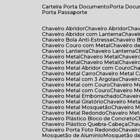
Carteira Porta Documento
Porta Doc
Porta Passaporte
Chaveiro Abridor
Chaveiro Abridor
Cha
Chaveiro Abridor com Lanterna
Chave
Chaveiro Bola Anti-Estresse
Chaveiro 
Chaveiro Couro com Metal
Chaveiro d
Chaveiro Lanterna
Chaveiro Lanterna
Chaveiro Metal
Chaveiro Metal
Chaveir
Chaveiro Metal
Chaveiro Metal
Chaveir
Chaveiro Metal Abridor com Couro
Ch
Chaveiro Metal Carro
Chaveiro Metal C
Chaveiro Metal com 3 Argolas
Chavei
Chaveiro Metal com Couro
Chaveiro 
Chaveiro Metal com Couro
Chaveiro 
Chaveiro Metal Emborrachado
Chavei
Chaveiro Metal Giratório
Chaveiro Meta
Chaveiro Metal Mosquetão
Chaveiro 
Chaveiro Metal Redondo
Chaveiro Met
Chaveiro Plástico Bloco de Concreto
Chaveiro Plástico Quebra-Cabeça
Cha
Chaveiro Porta Foto Redondo
Chaveir
Mosquetão de Alumínio
Mosquetão d