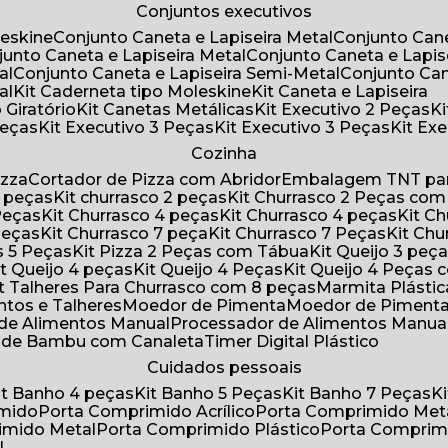
Conjuntos executivos
leskine
Conjunto Caneta e Lapiseira Metal
Conjunto Can
njunto Caneta e Lapiseira Metal
Conjunto Caneta e Lapis
al
Conjunto Caneta e Lapiseira Semi-Metal
Conjunto Ca
al
Kit Caderneta tipo Moleskine
Kit Caneta e Lapiseira
 Giratório
Kit Canetas Metálicas
Kit Executivo 2 Peças
Peças
Kit Executivo 3 Peças
Kit Executivo 3 Peças
Kit E
Cozinha
izza
Cortador de Pizza com Abridor
Embalagem TNT par
8 peças
Kit churrasco 2 peças
Kit Churrasco 2 Peças co
 Peças
Kit Churrasco 4 peças
Kit Churrasco 4 peças
Kit 
 Peças
Kit Churrasco 7 peça
Kit Churrasco 7 Peças
Kit Ch
as 5 Peças
Kit Pizza 2 Peças com Tábua
Kit Queijo 3 peç
Kit Queijo 4 peças
Kit Queijo 4 Peças
Kit Queijo 4 Peças
Kit Talheres Para Churrasco com 8 peças
Marmita Plást
ntos e Talheres
Moedor de Pimenta
Moedor de Piment
 de Alimentos Manual
Processador de Alimentos Manua
a de Bambu com Canaleta
Timer Digital Plástico
Cuidados pessoais
Kit Banho 4 peças
Kit Banho 5 Peças
Kit Banho 7 Peças
imido
Porta Comprimido Acrílico
Porta Comprimido Met
imido Metal
Porta Comprimido Plástico
Porta Comprim
l