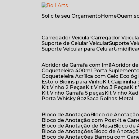
Solicite seu Orçamento
Home
Quem 
Carregador Veicular
Carregador Veicula
Suporte de Celular Veicular
Suporte Ve
Suporte Veicular para Celular
Umidific
Abridor de Garrafa com Imã
Abridor 
Coqueteleira 400ml Porta Suplement
Coqueteleira Acrílica com Gelo Ecológ
Estojo Bidins para Vinho
Kit Caipirinha
Kit Vinho 2 Peças
Kit Vinho 3 Peças
Ki
Kit Vinho Garrafa 5 peças
Kit Vinho Xa
Porta Whisky 8oz
Saca Rolhas Metal
Bloco de Anotação
Bloco de Anotaçã
Bloco de Anotação com Post-it e Can
Bloco de Anotação de Mesa
Bloco de
Bloco de Anotações
Bloco de Anotaç
Bloco de Anotações Bambu com Can