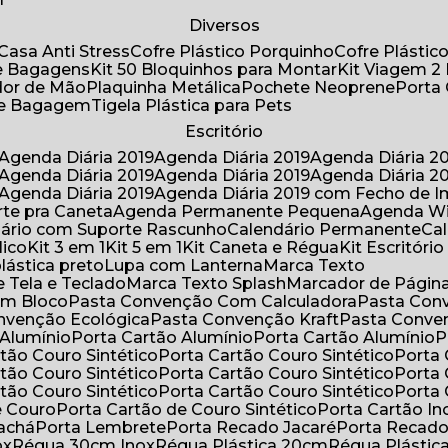
Diversos
Casa Anti Stress
Cofre Plástico Porquinho
Cofre Plásti
de Bagagens
Kit 50 Bloquinhos para Montar
Kit Viagem 2
lador de Mão
Plaquinha Metálica
Pochete Neoprene
Porta
 de Bagagem
Tigela Plástica para Pets
Escritório
Agenda Diária 2019
Agenda Diária 2019
Agenda Diária 2
Agenda Diária 2019
Agenda Diária 2019
Agenda Diária 2
Agenda Diária 2019
Agenda Diária 2019 com Fecho de I
rte pra Caneta
Agenda Permanente Pequena
Agenda W
ndário com Suporte Rascunho
Calendário Permanente
C
lico
Kit 3 em 1
Kit 5 em 1
Kit Caneta e Régua
Kit Escritóri
lástica preto
Lupa com Lanterna
Marca Texto
 Tela e Teclado
Marca Texto Splash
Marcador de Págin
om Bloco
Pasta Convenção Com Calculadora
Pasta Con
onvenção Ecológica
Pasta Convenção Kraft
Pasta Conve
 Alumínio
Porta Cartão Alumínio
Porta Cartão Alumínio
rtão Couro Sintético
Porta Cartão Couro Sintético
Porta
rtão Couro Sintético
Porta Cartão Couro Sintético
Porta
rtão Couro Sintético
Porta Cartão Couro Sintético
Porta
e Couro
Porta Cartão de Couro Sintético
Porta Cartão In
rachá
Porta Lembrete
Porta Recado Jacaré
Porta Recad
ox
Régua 30cm Inox
Régua Plástica 20cm
Régua Plásti