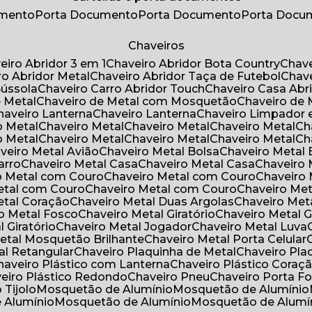
umento
Porta Documento
Porta Documento
Porta Doc
Chaveiros
veiro Abridor 3 em 1
Chaveiro Abridor Bota Country
Chav
iro Abridor Metal
Chaveiro Abridor Taça de Futebol
Chav
Bússola
Chaveiro Carro Abridor Touch
Chaveiro Casa Abr
e Metal
Chaveiro de Metal com Mosquetão
Chaveiro de 
Chaveiro Lanterna
Chaveiro Lanterna
Chaveiro Limpador 
o Metal
Chaveiro Metal
Chaveiro Metal
Chaveiro Metal
C
o Metal
Chaveiro Metal
Chaveiro Metal
Chaveiro Metal
C
aveiro Metal Avião
Chaveiro Metal Bolsa
Chaveiro Metal 
arro
Chaveiro Metal Casa
Chaveiro Metal Casa
Chaveiro
ro Metal com Couro
Chaveiro Metal com Couro
Chaveir
Metal com Couro
Chaveiro Metal com Couro
Chaveiro Me
Metal Coração
Chaveiro Metal Duas Argolas
Chaveiro Me
ro Metal Fosco
Chaveiro Metal Giratório
Chaveiro Metal G
l Giratório
Chaveiro Metal Jogador
Chaveiro Metal Luva
Metal Mosquetão Brilhante
Chaveiro Metal Porta Celular
al Retangular
Chaveiro Plaquinha de Metal
Chaveiro Pl
Chaveiro Plástico com Lanterna
Chaveiro Plástico Coraç
veiro Plástico Redondo
Chaveiro Pneu
Chaveiro Porta F
o Tijolo
Mosquetão de Alumínio
Mosquetão de Alumínio
e Alumínio
Mosquetão de Alumínio
Mosquetão de Alumí