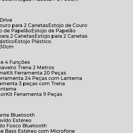
Drive
Couro para 2 Canetas
Estojo de Couro
jo de Papelão
Estojo de Papelão
 para 2 Canetas
Estojo para 2 Canetas
lástico
Estojo Plástico.
a 30cm
ete 4 Funções
Chaveiro Trena 2 Metros
rna
Kit Ferramenta 20 Peças
 Ferramenta 24 Peças com Lanterna
erramenta 3 peças com Trena
anterna
sor
Kit Ferramenta 9 Peças
hante Bluetooth
uvido Estéreo
ido Fosco Bluetooth
ne Bass Estéreo com Microfone