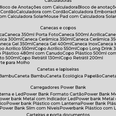
Calculadoras
Bloco de Anotações com Calculadora
Bloco de anotaç
m Cordão
Calculadora com Cordão
Calculadora Emborra
com Calculadora Solar
Mouse Pad com Calculadora Sola
Canecas e copos
ica
Caneca 350ml Porta Foto
Caneca 500ml Acrílica
Cane
mica 300ml
Caneca Cerâmica 350ml
Caneca Cerâmica 3
Caneca Gel 350ml
Caneca Gel 400ml
Caneca Inox
Caneca 
opo Acrílico 550ml
Copo Acrílico 550ml
Copo Long Drink 
o Plástico 480ml com Canudo
Copo Plástico 500ml c
oto 500ml
Copo Retrátil 130ml
Copo Retrátil 200ml
rte para Molho
Canetas e lapiseiras
 Bambu
Caneta Bambu
Caneta Ecológica Papelão
Canet
Carregadores Power Bank
terna e Led
Power Bank Formato Cartão
Power Bank M
Power bank Metal com Indicador Led
Power bank Metal
ico
Power bank Plástico com Lanterna
Power Bank Plás
Power Bank Slim com Níveis
Powerbank Plástico com 
Carteiras e porta documentos