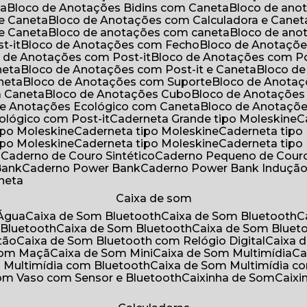
ta
Bloco de Anotações Bidins com Caneta
Bloco de an
 e Caneta
Bloco de Anotações com Calculadora e Canet
 e Caneta
Bloco de anotações com caneta
Bloco de an
t-it
Bloco de Anotações com Fecho
Bloco de Anotaçõe
o de Anotações com Post-it
Bloco de Anotações com Po
neta
Bloco de Anotações com Post-it e Caneta
Bloco d
neta
Bloco de Anotações com Suporte
Bloco de Anota
a Caneta
Bloco de Anotações Cubo
Bloco de Anotaçõe
 de Anotações Ecológico com Caneta
Bloco de Anotaçõ
cológico com Post-it
Caderneta Grande tipo Moleskine
tipo Moleskine
Caderneta tipo Moleskine
Caderneta tipo
tipo Moleskine
Caderneta tipo Moleskine
Caderneta tipo
a
Caderno de Couro Sintético
Caderno Pequeno de Couro
Bank
Caderno Power Bank
Caderno Power Bank Induçã
aneta
Caixa de som
’Água
Caixa de Som Bluetooth
Caixa de Som Bluetooth
 Bluetooth
Caixa de Som Bluetooth
Caixa de Som Bluet
tão
Caixa de Som Bluetooth com Relógio Digital
Caixa
 Som Maçã
Caixa de Som Mini
Caixa de Som Multimídia
C
m Multimídia com Bluetooth
Caixa de Som Multimídia c
Som Vaso com Sensor e Bluetooth
Caixinha de Som
Caix