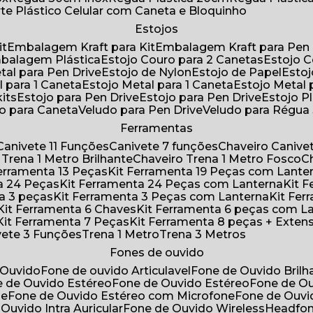
rte Plástico Celular com Caneta e Bloquinho
Estojos
it
Embalagem Kraft para Kit
Embalagem Kraft para Pen 
mbalagem Plástica
Estojo Couro para 2 Canetas
Estojo 
etal para Pen Drive
Estojo de Nylon
Estojo de Papel
Esto
l para 1 Caneta
Estojo Metal para 1 Caneta
Estojo Metal
kits
Estojo para Pen Drive
Estojo para Pen Drive
Estojo P
do para Caneta
Veludo para Pen Drive
Veludo para Régu
Ferramentas
Canivete 11 Funções
Canivete 7 funções
Chaveiro Caniv
o Trena 1 Metro Brilhante
Chaveiro Trena 1 Metro Fosco
 Ferramenta 13 Peças
Kit Ferramenta 19 Peças com Lante
ta 24 Peças
Kit Ferramenta 24 Peças com Lanterna
Kit
ta 3 peças
Kit Ferramenta 3 Peças com Lanterna
Kit F
Kit Ferramenta 6 Chaves
Kit Ferramenta 6 peças com L
Kit Ferramenta 7 Peças
Kit Ferramenta 8 peças + Exten
ivete 3 Funções
Trena 1 Metro
Trena 3 Metros
Fones de ouvido
 Ouvido
Fone de ouvido Articulavel
Fone de Ouvido Bril
e de Ouvido Estéreo
Fone de Ouvido Estéreo
Fone de O
ne
Fone de Ouvido Estéreo com Microfone
Fone de Ouv
 Ouvido Intra Auricular
Fone de Ouvido Wireless
Headfo