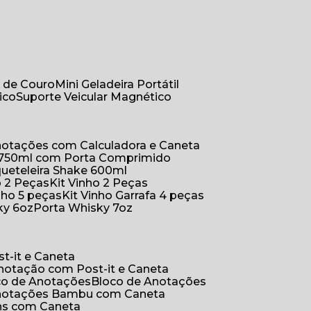
r de Couro
Mini Geladeira Portátil
ico
Suporte Veicular Magnético
Anotações com Calculadora e Caneta
a 750ml com Porta Comprimido
queteleira Shake 600ml
ho 2 Peças
Kit Vinho 2 Peças
inho 5 peças
Kit Vinho Garrafa 4 peças
ky 6oz
Porta Whisky 7oz
t-it e Caneta
Anotação com Post-it e Caneta
oco de Anotações
Bloco de Anotações
Anotações Bambu com Caneta
ins com Caneta