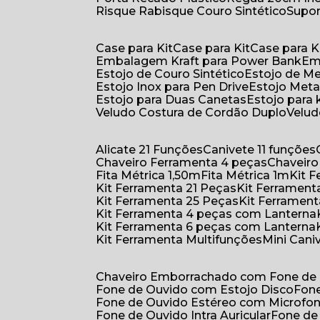
Risque Rabisque Couro Sintético
Supo
Case para Kit
Case para Kit
Case para K
Embalagem Kraft para Power Bank
E
Estojo de Couro Sintético
Estojo de M
Estojo Inox para Pen Drive
Estojo Meta
Estojo para Duas Canetas
Estojo para 
Veludo Costura de Cordão Duplo
Velu
Alicate 21 Funções
Canivete 11 funções
Chaveiro Ferramenta 4 peças
Chaveir
Fita Métrica 1,50m
Fita Métrica 1m
Kit
Kit Ferramenta 21 Peças
Kit Ferramen
Kit Ferramenta 25 Peças
Kit Ferramen
Kit Ferramenta 4 peças com Lanterna
Kit Ferramenta 6 peças com Lanterna
Kit Ferramenta Multifunções
Mini Can
Chaveiro Emborrachado com Fone de
Fone de Ouvido com Estojo Disco
Fon
Fone de Ouvido Estéreo com Microfo
Fone de Ouvido Intra Auricular
Fone de