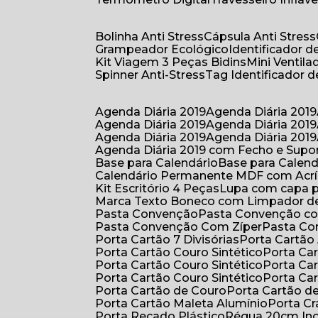
Bolinha Anti Stress
Cápsula Anti Stress
Grampeador Ecológico
Identificador 
Kit Viagem 3 Peças Bidins
Mini Venti
Spinner Anti-Stress
Tag Identificador
Agenda Diária 2019
Agenda Diária 2019
Agenda Diária 2019
Agenda Diária 2019
Agenda Diária 2019
Agenda Diária 2019
Agenda Diária 2019 com Fecho e Supo
Base para Calendário
Base para Cale
Calendário Permanente MDF com Acrí
Kit Escritório 4 Peças
Lupa com capa p
Marca Texto Boneco com Limpador de
Pasta Convenção
Pasta Convenção c
Pasta Convenção Com Zíper
Pasta C
Porta Cartão 7 Divisórias
Porta Cartão
Porta Cartão Couro Sintético
Porta Ca
Porta Cartão Couro Sintético
Porta Ca
Porta Cartão Couro Sintético
Porta Ca
Porta Cartão de Couro
Porta Cartão d
Porta Cartão Maleta Alumínio
Porta C
Porta Recado Plástico
Régua 20cm In