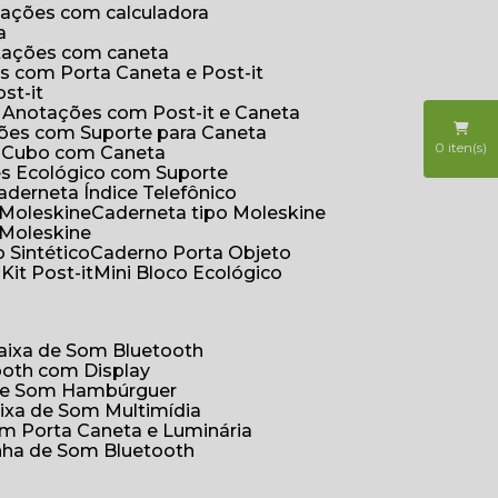
otações com calculadora
a
otações com caneta
s com Porta Caneta e Post-it
st-it
e Anotações com Post-it e Caneta
ções com Suporte para Caneta
0
iten(s)
s Cubo com Caneta
es Ecológico com Suporte
Caderneta Índice Telefônico
 Moleskine
Caderneta tipo Moleskine
 Moleskine
 Sintético
Caderno Porta Objeto
o
Kit Post-it
Mini Bloco Ecológico
Caixa de Som Bluetooth
ooth com Display
 de Som Hambúrguer
aixa de Som Multimídia
om Porta Caneta e Luminária
inha de Som Bluetooth