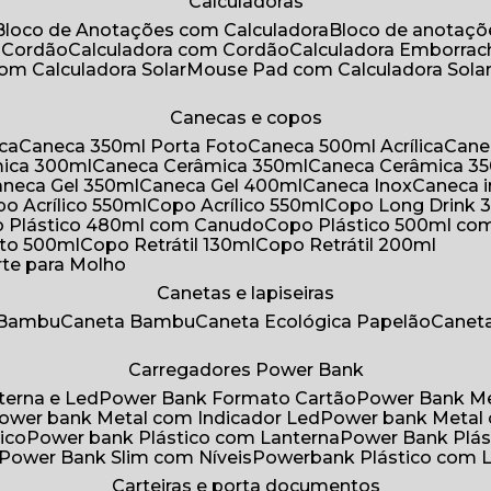
Calculadoras
Bloco de Anotações com Calculadora
Bloco de anotaç
m Cordão
Calculadora com Cordão
Calculadora Emborra
com Calculadora Solar
Mouse Pad com Calculadora Sola
Canecas e copos
ica
Caneca 350ml Porta Foto
Caneca 500ml Acrílica
Cane
mica 300ml
Caneca Cerâmica 350ml
Caneca Cerâmica 3
Caneca Gel 350ml
Caneca Gel 400ml
Caneca Inox
Caneca 
opo Acrílico 550ml
Copo Acrílico 550ml
Copo Long Drink 
o Plástico 480ml com Canudo
Copo Plástico 500ml c
oto 500ml
Copo Retrátil 130ml
Copo Retrátil 200ml
rte para Molho
Canetas e lapiseiras
 Bambu
Caneta Bambu
Caneta Ecológica Papelão
Canet
Carregadores Power Bank
terna e Led
Power Bank Formato Cartão
Power Bank M
Power bank Metal com Indicador Led
Power bank Metal
ico
Power bank Plástico com Lanterna
Power Bank Plás
Power Bank Slim com Níveis
Powerbank Plástico com 
Carteiras e porta documentos