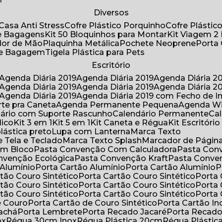
Diversos
Casa Anti Stress
Cofre Plástico Porquinho
Cofre Plásti
de Bagagens
Kit 50 Bloquinhos para Montar
Kit Viagem 2
lador de Mão
Plaquinha Metálica
Pochete Neoprene
Porta
 de Bagagem
Tigela Plástica para Pets
Escritório
Agenda Diária 2019
Agenda Diária 2019
Agenda Diária 2
Agenda Diária 2019
Agenda Diária 2019
Agenda Diária 2
Agenda Diária 2019
Agenda Diária 2019 com Fecho de I
rte pra Caneta
Agenda Permanente Pequena
Agenda W
ndário com Suporte Rascunho
Calendário Permanente
C
lico
Kit 3 em 1
Kit 5 em 1
Kit Caneta e Régua
Kit Escritóri
lástica preto
Lupa com Lanterna
Marca Texto
 Tela e Teclado
Marca Texto Splash
Marcador de Págin
om Bloco
Pasta Convenção Com Calculadora
Pasta Con
onvenção Ecológica
Pasta Convenção Kraft
Pasta Conve
 Alumínio
Porta Cartão Alumínio
Porta Cartão Alumínio
rtão Couro Sintético
Porta Cartão Couro Sintético
Porta
rtão Couro Sintético
Porta Cartão Couro Sintético
Porta
rtão Couro Sintético
Porta Cartão Couro Sintético
Porta
e Couro
Porta Cartão de Couro Sintético
Porta Cartão In
rachá
Porta Lembrete
Porta Recado Jacaré
Porta Recad
ox
Régua 30cm Inox
Régua Plástica 20cm
Régua Plásti