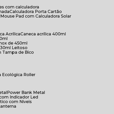
ões com calculadora
chada
Calculadora Porta Cartão
r
Mouse Pad com Calculadora Solar
ca Acrílica
Caneca acrílica 400ml
50ml
inox de 450ml
330ml Leitoso
om Tampa de Bico
a Ecológica Roller
etal
Power Bank Metal
 com Indicador Led
tico com Níveis
Lanterna