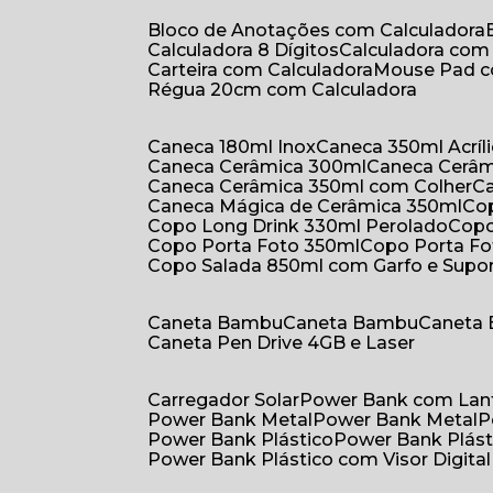
Bloco de Anotações com Calculadora
Calculadora 8 Dígitos
Calculadora co
Carteira com Calculadora
Mouse Pad 
Régua 20cm com Calculadora
Caneca 180ml Inox
Caneca 350ml Acríl
Caneca Cerâmica 300ml
Caneca Cerâ
Caneca Cerâmica 350ml com Colher
Caneca Mágica de Cerâmica 350ml
C
Copo Long Drink 330ml Perolado
Cop
Copo Porta Foto 350ml
Copo Porta F
Copo Salada 850ml com Garfo e Supo
Caneta Bambu
Caneta Bambu
Caneta
Caneta Pen Drive 4GB e Laser
Carregador Solar
Power Bank com Lan
Power Bank Metal
Power Bank Metal
Power Bank Plástico
Power Bank Plást
Power Bank Plástico com Visor Digital