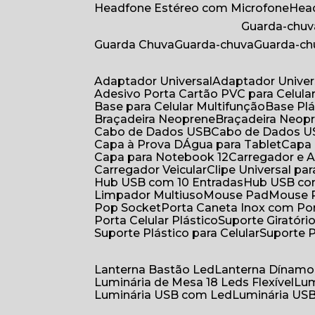
Headfone Estéreo com Microfone
He
Guarda-chuv
Guarda Chuva
Guarda-chuva
Guarda-c
Adaptador Universal
Adaptador Univer
Adesivo Porta Cartão PVC para Celula
Base para Celular Multifunção
Base Pl
Braçadeira Neoprene
Braçadeira Neop
Cabo de Dados USB
Cabo de Dados 
Capa à Prova DÁgua para Tablet
Capa
Capa para Notebook 12
Carregador e
Carregador Veicular
Clipe Universal pa
Hub USB com 10 Entradas
Hub USB co
Limpador Multiuso
Mouse Pad
Mouse
Pop Socket
Porta Caneta Inox com Por
Porta Celular Plástico
Suporte Giratóri
Suporte Plástico para Celular
Suporte 
Lanterna Bastão Led
Lanterna Dínamo
Luminária de Mesa 18 Leds Flexível
Lu
Luminária USB com Led
Luminária USB