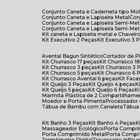
Conjunto Caneta e Caderneta tipo Mo
Conjunto Caneta e Lapiseira Metal
Co
Conjunto Caneta e Lapiseira Semi-Met
Conjunto Caneta e Lapiseira Semi-Met
Kit caneta e Lapiseira metal e Chaveiro
Kit Executivo 2 Peças
Kit Executivo 3 
Avental Bagun Sintético
Cortador de P
Kit Churrasco 17 peças
Kit Churrasco 1
Kit Churrasco 3 peças
Kit Churrasco 3
Kit Churrasco 5 peças
Kit Churrasco 6
Kit Churrasco Avental 6 peças
Kit Fac
Kit Queijo 3 Peças
Kit Queijo 4 peças
Kit Queijo 5 peças
Kit Queijo 6 Peças
Marmita Plástica de 2 Compartilhame
Moedor e Porta Pimenta
Processador
Tábua de Bambu com Canaleta
Tábu
Kit Banho 3 Peças
Kit Banho 4 Peças
Massageador Ecológico
Porta Compr
Porta Comprimido Metal
Porta Compr
Termômetro Digital
Travesseiro Infláve