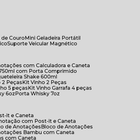
r de Couro
Mini Geladeira Portátil
ico
Suporte Veicular Magnético
Anotações com Calculadora e Caneta
a 750ml com Porta Comprimido
queteleira Shake 600ml
ho 2 Peças
Kit Vinho 2 Peças
inho 5 peças
Kit Vinho Garrafa 4 peças
ky 6oz
Porta Whisky 7oz
t-it e Caneta
Anotação com Post-it e Caneta
oco de Anotações
Bloco de Anotações
Anotações Bambu com Caneta
ins com Caneta