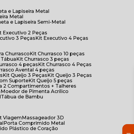
eta e Lapiseira Metal
eira Metal
neta e Lapiseira Semi-Metal
Kit Executivo 2 Peças
xecutivo 3 Peças
Kit Executivo 4 Peças
a Churrasco
Kit Churrasco 10 peças
m Tábua
Kit Churrasco 3 peças
Churrasco 4 peças
Kit Churrasco 4 Peças
urrasco Avental 4 peças
as
Kit Queijo 3 Peças
Kit Queijo 3 Peças
 com Suporte
Kit Queijo 5 peças
ica 2 Compartimentos + Talheres
a
Moedor de Pimenta Acrílico
l
Tábua de Bambu
Kit Viagem
Massageador 3D
al
Porta Comprimido Metal
ido Plástico de Coração