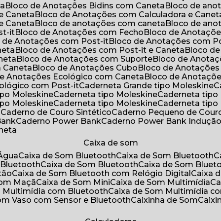
ta
Bloco de Anotações Bidins com Caneta
Bloco de an
 e Caneta
Bloco de Anotações com Calculadora e Canet
 e Caneta
Bloco de anotações com caneta
Bloco de an
t-it
Bloco de Anotações com Fecho
Bloco de Anotaçõe
o de Anotações com Post-it
Bloco de Anotações com Po
neta
Bloco de Anotações com Post-it e Caneta
Bloco d
neta
Bloco de Anotações com Suporte
Bloco de Anota
a Caneta
Bloco de Anotações Cubo
Bloco de Anotaçõe
 de Anotações Ecológico com Caneta
Bloco de Anotaçõ
cológico com Post-it
Caderneta Grande tipo Moleskine
tipo Moleskine
Caderneta tipo Moleskine
Caderneta tipo
tipo Moleskine
Caderneta tipo Moleskine
Caderneta tipo
a
Caderno de Couro Sintético
Caderno Pequeno de Couro
Bank
Caderno Power Bank
Caderno Power Bank Induçã
aneta
Caixa de som
’Água
Caixa de Som Bluetooth
Caixa de Som Bluetooth
 Bluetooth
Caixa de Som Bluetooth
Caixa de Som Bluet
tão
Caixa de Som Bluetooth com Relógio Digital
Caixa
 Som Maçã
Caixa de Som Mini
Caixa de Som Multimídia
C
m Multimídia com Bluetooth
Caixa de Som Multimídia c
Som Vaso com Sensor e Bluetooth
Caixinha de Som
Caix