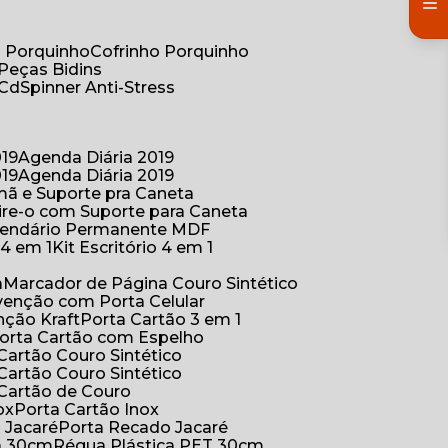
co Porquinho
Cofrinho Porquinho
 Peças Bidins
 Cd
Spinner Anti-Stress
019
Agenda Diária 2019
019
Agenda Diária 2019
mã e Suporte pra Caneta
ire-o com Suporte para Caneta
alendário Permanente MDF
o 4 em 1
Kit Escritório 4 em 1
a
Marcador de Página Couro Sintético
venção com Porta Celular
nção Kraft
Porta Cartão 3 em 1
Porta Cartão com Espelho
 Cartão Couro Sintético
 Cartão Couro Sintético
 Cartão de Couro
ox
Porta Cartão Inox
o Jacaré
Porta Recado Jacaré
ca 30cm
Régua Plástica PET 30cm