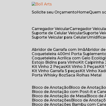
Solicite seu Orçamento
Home
Quem 
Carregador Veicular
Carregador Veicula
Suporte de Celular Veicular
Suporte Ve
Suporte Veicular para Celular
Umidific
Abridor de Garrafa com Imã
Abridor 
Coqueteleira 400ml Porta Suplement
Coqueteleira Acrílica com Gelo Ecológ
Estojo Bidins para Vinho
Kit Caipirinha
Kit Vinho 2 Peças
Kit Vinho 3 Peças
Ki
Kit Vinho Garrafa 5 peças
Kit Vinho Xa
Porta Whisky 8oz
Saca Rolhas Metal
Bloco de Anotação
Bloco de Anotaçã
Bloco de Anotação com Post-it e Can
Bloco de Anotação de Mesa
Bloco de
Bloco de Anotações
Bloco de Anotaç
Bloco de Anotações Bambu com Can