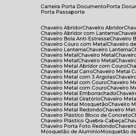
Carteira Porta Documento
Porta Doc
Porta Passaporte
Chaveiro Abridor
Chaveiro Abridor
Cha
Chaveiro Abridor com Lanterna
Chave
Chaveiro Bola Anti-Estresse
Chaveiro 
Chaveiro Couro com Metal
Chaveiro d
Chaveiro Lanterna
Chaveiro Lanterna
Chaveiro Metal
Chaveiro Metal
Chaveir
Chaveiro Metal
Chaveiro Metal
Chaveir
Chaveiro Metal Abridor com Couro
Ch
Chaveiro Metal Carro
Chaveiro Metal C
Chaveiro Metal com 3 Argolas
Chavei
Chaveiro Metal com Couro
Chaveiro 
Chaveiro Metal com Couro
Chaveiro 
Chaveiro Metal Emborrachado
Chavei
Chaveiro Metal Giratório
Chaveiro Meta
Chaveiro Metal Mosquetão
Chaveiro 
Chaveiro Metal Redondo
Chaveiro Met
Chaveiro Plástico Bloco de Concreto
Chaveiro Plástico Quebra-Cabeça
Cha
Chaveiro Porta Foto Redondo
Chaveir
Mosquetão de Alumínio
Mosquetão d