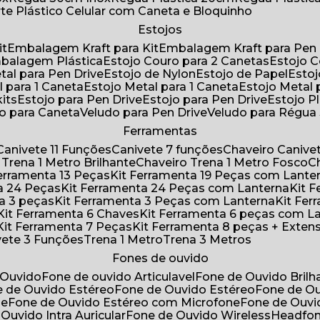
rte Plástico Celular com Caneta e Bloquinho
Estojos
it
Embalagem Kraft para Kit
Embalagem Kraft para Pen 
mbalagem Plástica
Estojo Couro para 2 Canetas
Estojo 
etal para Pen Drive
Estojo de Nylon
Estojo de Papel
Esto
l para 1 Caneta
Estojo Metal para 1 Caneta
Estojo Metal
kits
Estojo para Pen Drive
Estojo para Pen Drive
Estojo P
do para Caneta
Veludo para Pen Drive
Veludo para Régu
Ferramentas
Canivete 11 Funções
Canivete 7 funções
Chaveiro Caniv
o Trena 1 Metro Brilhante
Chaveiro Trena 1 Metro Fosco
 Ferramenta 13 Peças
Kit Ferramenta 19 Peças com Lante
ta 24 Peças
Kit Ferramenta 24 Peças com Lanterna
Kit
ta 3 peças
Kit Ferramenta 3 Peças com Lanterna
Kit F
Kit Ferramenta 6 Chaves
Kit Ferramenta 6 peças com L
Kit Ferramenta 7 Peças
Kit Ferramenta 8 peças + Exten
ivete 3 Funções
Trena 1 Metro
Trena 3 Metros
Fones de ouvido
 Ouvido
Fone de ouvido Articulavel
Fone de Ouvido Bril
e de Ouvido Estéreo
Fone de Ouvido Estéreo
Fone de O
ne
Fone de Ouvido Estéreo com Microfone
Fone de Ouv
 Ouvido Intra Auricular
Fone de Ouvido Wireless
Headfo