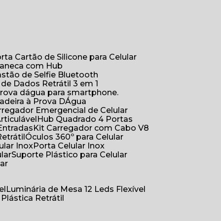
orta Cartão de Silicone para Celular
Caneca com Hub
Bastão de Selfie Bluetooth
 de Dados Retrátil 3 em 1
 prova dágua para smartphone.
çadeira à Prova DÁgua
arregador Emergencial de Celular
Articulável
Hub Quadrado 4 Portas
Entradas
Kit Carregador com Cabo V8
etrátil
Óculos 360º para Celular
lular Inox
Porta Celular Inox
ular
Suporte Plástico para Celular
lar
el
Luminária de Mesa 12 Leds Flexível
 Plástica Retrátil