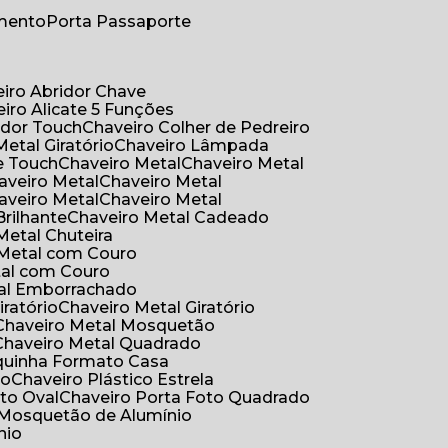
umento
Porta Passaporte
eiro Abridor Chave
eiro Alicate 5 Funções
idor Touch
Chaveiro Colher de Pedreiro
Metal Giratório
Chaveiro Lâmpada
e Touch
Chaveiro Metal
Chaveiro Metal
haveiro Metal
Chaveiro Metal
haveiro Metal
Chaveiro Metal
Brilhante
Chaveiro Metal Cadeado
 Metal Chuteira
o Metal com Couro
tal com Couro
tal Emborrachado
iratório
Chaveiro Metal Giratório
Chaveiro Metal Mosquetão
Chaveiro Metal Quadrado
aquinha Formato Casa
ão
Chaveiro Plástico Estrela
oto Oval
Chaveiro Porta Foto Quadrado
Mosquetão de Alumínio
nio