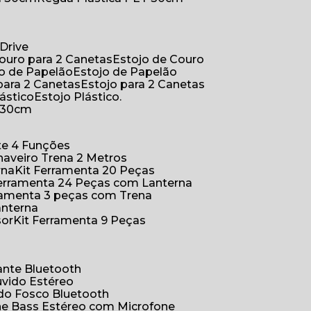
Drive
Couro para 2 Canetas
Estojo de Couro
jo de Papelão
Estojo de Papelão
 para 2 Canetas
Estojo para 2 Canetas
lástico
Estojo Plástico.
a 30cm
ete 4 Funções
Chaveiro Trena 2 Metros
rna
Kit Ferramenta 20 Peças
 Ferramenta 24 Peças com Lanterna
erramenta 3 peças com Trena
anterna
sor
Kit Ferramenta 9 Peças
hante Bluetooth
uvido Estéreo
ido Fosco Bluetooth
ne Bass Estéreo com Microfone