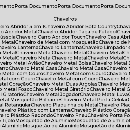
umento
Porta Documento
Porta Documento
Porta Doc
Chaveiros
veiro Abridor 3 em 1
Chaveiro Abridor Bota Country
Chav
iro Abridor Metal
Chaveiro Abridor Taça de Futebol
Chav
Bússola
Chaveiro Carro Abridor Touch
Chaveiro Casa Abr
e Metal
Chaveiro de Metal com Mosquetão
Chaveiro de 
Chaveiro Lanterna
Chaveiro Lanterna
Chaveiro Limpador 
o Metal
Chaveiro Metal
Chaveiro Metal
Chaveiro Metal
C
o Metal
Chaveiro Metal
Chaveiro Metal
Chaveiro Metal
C
aveiro Metal Avião
Chaveiro Metal Bolsa
Chaveiro Metal 
arro
Chaveiro Metal Casa
Chaveiro Metal Casa
Chaveiro
ro Metal com Couro
Chaveiro Metal com Couro
Chaveir
Metal com Couro
Chaveiro Metal com Couro
Chaveiro Me
Metal Coração
Chaveiro Metal Duas Argolas
Chaveiro Me
ro Metal Fosco
Chaveiro Metal Giratório
Chaveiro Metal G
l Giratório
Chaveiro Metal Jogador
Chaveiro Metal Luva
Metal Mosquetão Brilhante
Chaveiro Metal Porta Celular
al Retangular
Chaveiro Plaquinha de Metal
Chaveiro Pl
Chaveiro Plástico com Lanterna
Chaveiro Plástico Coraç
veiro Plástico Redondo
Chaveiro Pneu
Chaveiro Porta F
o Tijolo
Mosquetão de Alumínio
Mosquetão de Alumínio
e Alumínio
Mosquetão de Alumínio
Mosquetão de Alumí