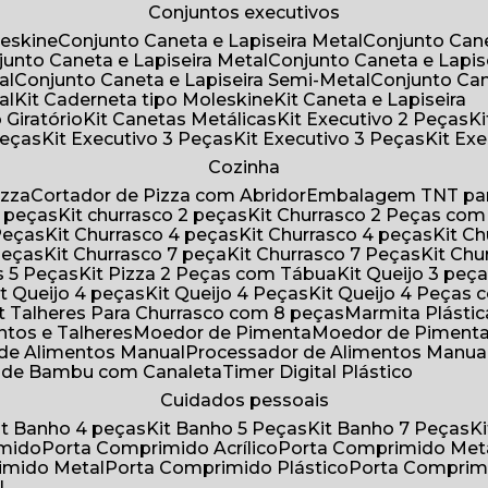
Conjuntos executivos
leskine
Conjunto Caneta e Lapiseira Metal
Conjunto Can
njunto Caneta e Lapiseira Metal
Conjunto Caneta e Lapis
al
Conjunto Caneta e Lapiseira Semi-Metal
Conjunto Ca
al
Kit Caderneta tipo Moleskine
Kit Caneta e Lapiseira
 Giratório
Kit Canetas Metálicas
Kit Executivo 2 Peças
Peças
Kit Executivo 3 Peças
Kit Executivo 3 Peças
Kit E
Cozinha
izza
Cortador de Pizza com Abridor
Embalagem TNT par
8 peças
Kit churrasco 2 peças
Kit Churrasco 2 Peças co
 Peças
Kit Churrasco 4 peças
Kit Churrasco 4 peças
Kit 
 Peças
Kit Churrasco 7 peça
Kit Churrasco 7 Peças
Kit Ch
as 5 Peças
Kit Pizza 2 Peças com Tábua
Kit Queijo 3 peç
Kit Queijo 4 peças
Kit Queijo 4 Peças
Kit Queijo 4 Peças
Kit Talheres Para Churrasco com 8 peças
Marmita Plást
ntos e Talheres
Moedor de Pimenta
Moedor de Piment
 de Alimentos Manual
Processador de Alimentos Manua
a de Bambu com Canaleta
Timer Digital Plástico
Cuidados pessoais
Kit Banho 4 peças
Kit Banho 5 Peças
Kit Banho 7 Peças
imido
Porta Comprimido Acrílico
Porta Comprimido Met
imido Metal
Porta Comprimido Plástico
Porta Comprim
l