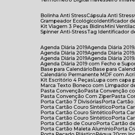
Bolinha Anti Stress
Cápsula Anti Stress
Grampeador Ecológico
Identificador 
Kit Viagem 3 Peças Bidins
Mini Venti
Spinner Anti-Stress
Tag Identificador
Agenda Diária 2019
Agenda Diária 2019
Agenda Diária 2019
Agenda Diária 2019
Agenda Diária 2019
Agenda Diária 2019
Agenda Diária 2019 com Fecho e Supo
Base para Calendário
Base para Cale
Calendário Permanente MDF com Acrí
Kit Escritório 4 Peças
Lupa com capa p
Marca Texto Boneco com Limpador de
Pasta Convenção
Pasta Convenção c
Pasta Convenção Com Zíper
Pasta C
Porta Cartão 7 Divisórias
Porta Cartão
Porta Cartão Couro Sintético
Porta Ca
Porta Cartão Couro Sintético
Porta Ca
Porta Cartão Couro Sintético
Porta Ca
Porta Cartão de Couro
Porta Cartão d
Porta Cartão Maleta Alumínio
Porta C
Porta Recado Plástico
Régua 20cm In