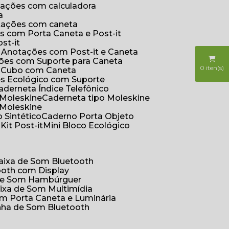
otações com calculadora
a
otações com caneta
s com Porta Caneta e Post-it
st-it
e Anotações com Post-it e Caneta
ções com Suporte para Caneta
0
iten(s)
s Cubo com Caneta
es Ecológico com Suporte
Caderneta Índice Telefônico
 Moleskine
Caderneta tipo Moleskine
 Moleskine
 Sintético
Caderno Porta Objeto
o
Kit Post-it
Mini Bloco Ecológico
Caixa de Som Bluetooth
ooth com Display
 de Som Hambúrguer
aixa de Som Multimídia
om Porta Caneta e Luminária
inha de Som Bluetooth