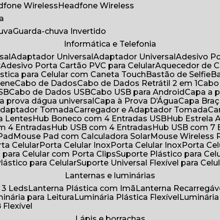
adfone Wireless
Headfone Wireless
a
huva
Guarda-chuva Invertido
Informática e Telefonia
sal
Adaptador Universal
Adaptador Universal
Adesivo P
r
Adesivo Porta Cartão PVC para Celular
Aquecedor de 
ástica para Celular com Caneta Touch
Bastão de Selfie
rene
Cabo de Dados
Cabo de Dados Retrátil 2 em 1
Cabo
USB
Cabo de Dados USB
Cabo USB para Android
Capa a
 a prova dágua universal
Capa à Prova D’Água
Capa Bra
 Adaptador Tomada
Carregador e Adaptador Tomada
C
ra Lentes
Hub Boneco com 4 Entradas USB
Hub Estrela 
m 4 Entradas
Hub USB com 4 Entradas
Hub USB com 7 
 Pad
Mouse Pad com Calculadora Solar
Mouse Wireless R
ta Celular
Porta Celular Inox
Porta Celular Inox
Porta Ce
o para Celular com Porta Clips
Suporte Plástico para Cel
Plástico para Celular
Suporte Universal Flexível para Celu
Lanternas e luminárias
 3 Leds
Lanterna Plástica com Imã
Lanterna Recarregáv
minária para Leitura
Luminária Plástica Flexível
Luminária
 Flexível
Lápis e borrachas