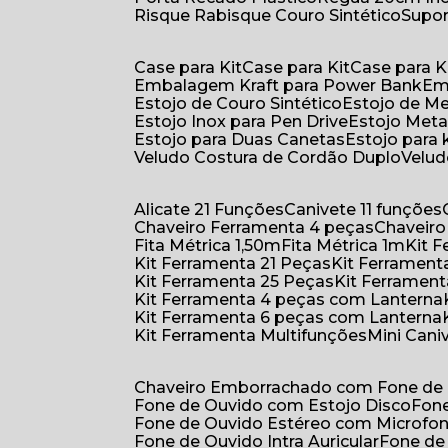
Risque Rabisque Couro Sintético
Supo
Case para Kit
Case para Kit
Case para K
Embalagem Kraft para Power Bank
E
Estojo de Couro Sintético
Estojo de M
Estojo Inox para Pen Drive
Estojo Meta
Estojo para Duas Canetas
Estojo para 
Veludo Costura de Cordão Duplo
Velu
Alicate 21 Funções
Canivete 11 funções
Chaveiro Ferramenta 4 peças
Chaveir
Fita Métrica 1,50m
Fita Métrica 1m
Kit
Kit Ferramenta 21 Peças
Kit Ferramen
Kit Ferramenta 25 Peças
Kit Ferramen
Kit Ferramenta 4 peças com Lanterna
Kit Ferramenta 6 peças com Lanterna
Kit Ferramenta Multifunções
Mini Can
Chaveiro Emborrachado com Fone de
Fone de Ouvido com Estojo Disco
Fon
Fone de Ouvido Estéreo com Microfo
Fone de Ouvido Intra Auricular
Fone de