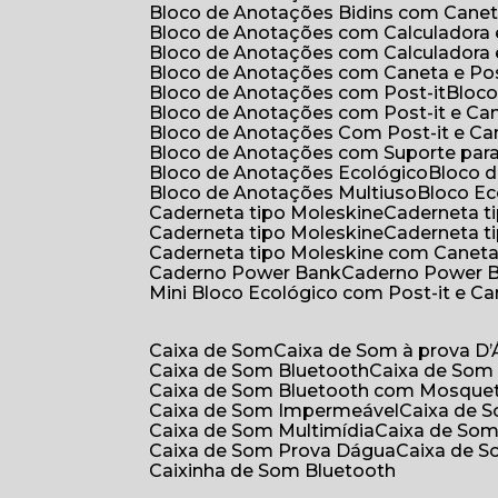
Bloco de Anotações Bidins com Cane
Bloco de Anotações com Calculadora
Bloco de Anotações com Calculadora
Bloco de Anotações com Caneta e Pos
Bloco de Anotações com Post-it
Bloc
Bloco de Anotações com Post-it e Ca
Bloco de Anotações Com Post-it e Ca
Bloco de Anotações com Suporte par
Bloco de Anotações Ecológico
Bloco
Bloco de Anotações Multiuso
Bloco E
Caderneta tipo Moleskine
Caderneta 
Caderneta tipo Moleskine
Caderneta 
Caderneta tipo Moleskine com Canet
Caderno Power Bank
Caderno Power 
Mini Bloco Ecológico com Post-it e C
Caixa de Som
Caixa de Som à prova D
Caixa de Som Bluetooth
Caixa de Som
Caixa de Som Bluetooth com Mosque
Caixa de Som Impermeável
Caixa de
Caixa de Som Multimídia
Caixa de So
Caixa de Som Prova Dágua
Caixa de 
Caixinha de Som Bluetooth