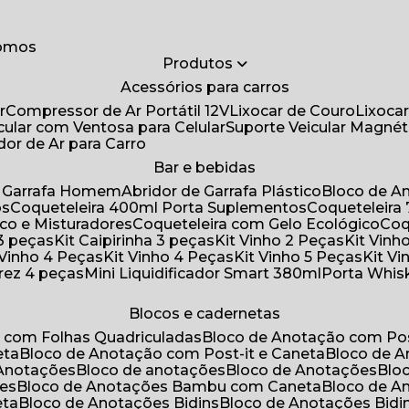
somos
Produtos
Acessórios para carros
r
Compressor de Ar Portátil 12V
Lixocar de Couro
Lixoca
icular com Ventosa para Celular
Suporte Veicular Magnét
ador de Ar para Carro
Bar e bebidas
de Garrafa Homem
Abridor de Garrafa Plástico
Bloco de 
os
Coqueteleira 400ml Porta Suplementos
Coqueteleir
ico e Misturadores
Coqueteleira com Gelo Ecológico
Co
 3 peças
Kit Caipirinha 3 peças
Kit Vinho 2 Peças
Kit Vin
t Vinho 4 Peças
Kit Vinho 4 Peças
Kit Vinho 5 Peças
Kit V
drez 4 peças
Mini Liquidificador Smart 380ml
Porta Whis
Blocos e cadernetas
o com Folhas Quadriculadas
Bloco de Anotação com Pos
eta
Bloco de Anotação com Post-it e Caneta
Bloco de 
 Anotações
Bloco de anotações
Bloco de Anotações
Bl
ões
Bloco de Anotações Bambu com Caneta
Bloco de 
eta
Bloco de Anotações Bidins
Bloco de Anotações Bid