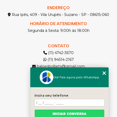
ENDEREÇO
Rua Ipês, 409 - Vila Urupês - Suzano - SP - 08615-060
HORÁRIO DE ATENDIMENTO
Segunda à Sexta: 9:00h às 18:00h
CONTATO
(11) 4742-3670
(11) 94514-2167
baloesbollarts@gmail.com
Olá! Fale agora pelo WhatsApp
MENU
Solicite seu Orçamento
Home
Insira seu telefone
Quem somos
Produtos
INICIAR CONVERSA
Contato