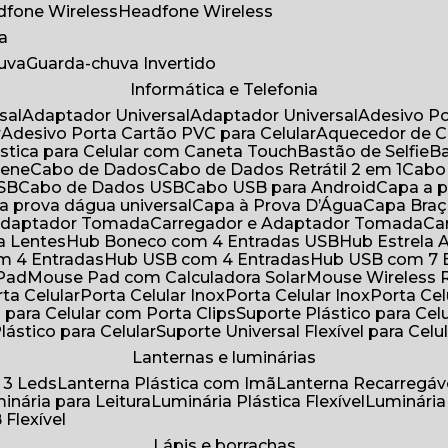
adfone Wireless
Headfone Wireless
a
huva
Guarda-chuva Invertido
Informática e Telefonia
sal
Adaptador Universal
Adaptador Universal
Adesivo P
r
Adesivo Porta Cartão PVC para Celular
Aquecedor de 
ástica para Celular com Caneta Touch
Bastão de Selfie
rene
Cabo de Dados
Cabo de Dados Retrátil 2 em 1
Cabo
USB
Cabo de Dados USB
Cabo USB para Android
Capa a
 a prova dágua universal
Capa à Prova D’Água
Capa Bra
 Adaptador Tomada
Carregador e Adaptador Tomada
C
ra Lentes
Hub Boneco com 4 Entradas USB
Hub Estrela 
m 4 Entradas
Hub USB com 4 Entradas
Hub USB com 7 
 Pad
Mouse Pad com Calculadora Solar
Mouse Wireless R
ta Celular
Porta Celular Inox
Porta Celular Inox
Porta Ce
o para Celular com Porta Clips
Suporte Plástico para Cel
Plástico para Celular
Suporte Universal Flexível para Celu
Lanternas e luminárias
 3 Leds
Lanterna Plástica com Imã
Lanterna Recarregáv
minária para Leitura
Luminária Plástica Flexível
Luminária
 Flexível
Lápis e borrachas