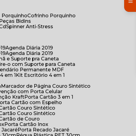
co Porquinho
Cofrinho Porquinho
 Peças Bidins
 Cd
Spinner Anti-Stress
019
Agenda Diária 2019
019
Agenda Diária 2019
mã e Suporte pra Caneta
ire-o com Suporte para Caneta
alendário Permanente MDF
o 4 em 1
Kit Escritório 4 em 1
a
Marcador de Página Couro Sintético
venção com Porta Celular
nção Kraft
Porta Cartão 3 em 1
Porta Cartão com Espelho
 Cartão Couro Sintético
 Cartão Couro Sintético
 Cartão de Couro
ox
Porta Cartão Inox
o Jacaré
Porta Recado Jacaré
ca 30cm
Régua Plástica PET 30cm