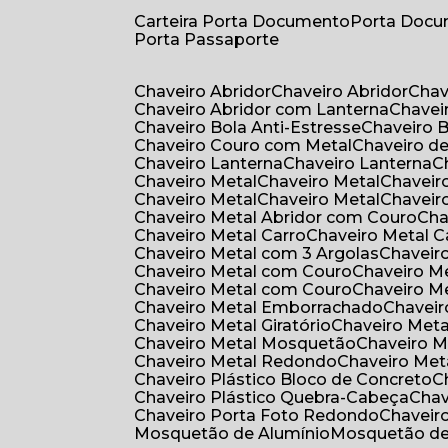
Carteira Porta Documento
Porta Doc
Porta Passaporte
Chaveiro Abridor
Chaveiro Abridor
Cha
Chaveiro Abridor com Lanterna
Chave
Chaveiro Bola Anti-Estresse
Chaveiro 
Chaveiro Couro com Metal
Chaveiro d
Chaveiro Lanterna
Chaveiro Lanterna
Chaveiro Metal
Chaveiro Metal
Chaveir
Chaveiro Metal
Chaveiro Metal
Chaveir
Chaveiro Metal Abridor com Couro
Ch
Chaveiro Metal Carro
Chaveiro Metal C
Chaveiro Metal com 3 Argolas
Chavei
Chaveiro Metal com Couro
Chaveiro 
Chaveiro Metal com Couro
Chaveiro 
Chaveiro Metal Emborrachado
Chavei
Chaveiro Metal Giratório
Chaveiro Meta
Chaveiro Metal Mosquetão
Chaveiro 
Chaveiro Metal Redondo
Chaveiro Met
Chaveiro Plástico Bloco de Concreto
Chaveiro Plástico Quebra-Cabeça
Cha
Chaveiro Porta Foto Redondo
Chaveir
Mosquetão de Alumínio
Mosquetão d