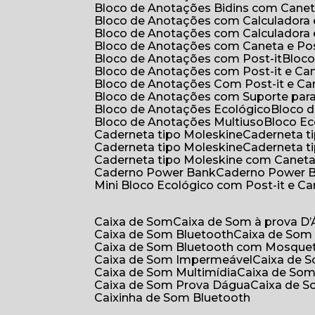
Bloco de Anotações Bidins com Cane
Bloco de Anotações com Calculadora
Bloco de Anotações com Calculadora
Bloco de Anotações com Caneta e Pos
Bloco de Anotações com Post-it
Bloc
Bloco de Anotações com Post-it e Ca
Bloco de Anotações Com Post-it e Ca
Bloco de Anotações com Suporte par
Bloco de Anotações Ecológico
Bloco
Bloco de Anotações Multiuso
Bloco E
Caderneta tipo Moleskine
Caderneta 
Caderneta tipo Moleskine
Caderneta 
Caderneta tipo Moleskine com Canet
Caderno Power Bank
Caderno Power 
Mini Bloco Ecológico com Post-it e C
Caixa de Som
Caixa de Som à prova D
Caixa de Som Bluetooth
Caixa de Som
Caixa de Som Bluetooth com Mosque
Caixa de Som Impermeável
Caixa de
Caixa de Som Multimídia
Caixa de So
Caixa de Som Prova Dágua
Caixa de 
Caixinha de Som Bluetooth