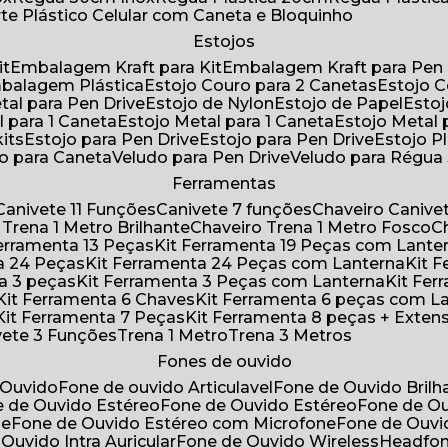
rte Plástico Celular com Caneta e Bloquinho
Estojos
it
Embalagem Kraft para Kit
Embalagem Kraft para Pen 
mbalagem Plástica
Estojo Couro para 2 Canetas
Estojo 
etal para Pen Drive
Estojo de Nylon
Estojo de Papel
Esto
l para 1 Caneta
Estojo Metal para 1 Caneta
Estojo Metal
kits
Estojo para Pen Drive
Estojo para Pen Drive
Estojo P
do para Caneta
Veludo para Pen Drive
Veludo para Régu
Ferramentas
Canivete 11 Funções
Canivete 7 funções
Chaveiro Caniv
o Trena 1 Metro Brilhante
Chaveiro Trena 1 Metro Fosco
 Ferramenta 13 Peças
Kit Ferramenta 19 Peças com Lante
ta 24 Peças
Kit Ferramenta 24 Peças com Lanterna
Kit
ta 3 peças
Kit Ferramenta 3 Peças com Lanterna
Kit F
Kit Ferramenta 6 Chaves
Kit Ferramenta 6 peças com L
Kit Ferramenta 7 Peças
Kit Ferramenta 8 peças + Exten
ivete 3 Funções
Trena 1 Metro
Trena 3 Metros
Fones de ouvido
 Ouvido
Fone de ouvido Articulavel
Fone de Ouvido Bril
e de Ouvido Estéreo
Fone de Ouvido Estéreo
Fone de O
ne
Fone de Ouvido Estéreo com Microfone
Fone de Ouv
 Ouvido Intra Auricular
Fone de Ouvido Wireless
Headfo