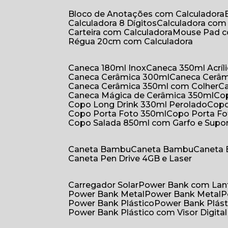
Bloco de Anotações com Calculadora
Calculadora 8 Dígitos
Calculadora co
Carteira com Calculadora
Mouse Pad 
Régua 20cm com Calculadora
Caneca 180ml Inox
Caneca 350ml Acríl
Caneca Cerâmica 300ml
Caneca Cerâ
Caneca Cerâmica 350ml com Colher
Caneca Mágica de Cerâmica 350ml
C
Copo Long Drink 330ml Perolado
Cop
Copo Porta Foto 350ml
Copo Porta F
Copo Salada 850ml com Garfo e Supo
Caneta Bambu
Caneta Bambu
Caneta
Caneta Pen Drive 4GB e Laser
Carregador Solar
Power Bank com Lan
Power Bank Metal
Power Bank Metal
Power Bank Plástico
Power Bank Plást
Power Bank Plástico com Visor Digital