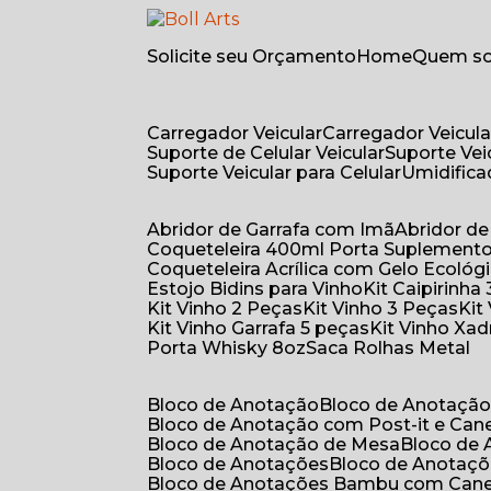
Solicite seu Orçamento
Home
Quem 
Carregador Veicular
Carregador Veicula
Suporte de Celular Veicular
Suporte Ve
Suporte Veicular para Celular
Umidific
Abridor de Garrafa com Imã
Abridor 
Coqueteleira 400ml Porta Suplement
Coqueteleira Acrílica com Gelo Ecológ
Estojo Bidins para Vinho
Kit Caipirinha
Kit Vinho 2 Peças
Kit Vinho 3 Peças
Ki
Kit Vinho Garrafa 5 peças
Kit Vinho Xa
Porta Whisky 8oz
Saca Rolhas Metal
Bloco de Anotação
Bloco de Anotaçã
Bloco de Anotação com Post-it e Can
Bloco de Anotação de Mesa
Bloco de
Bloco de Anotações
Bloco de Anotaç
Bloco de Anotações Bambu com Can