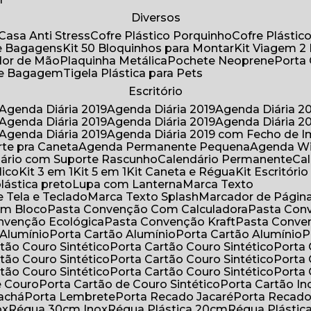
Diversos
Casa Anti Stress
Cofre Plástico Porquinho
Cofre Plásti
de Bagagens
Kit 50 Bloquinhos para Montar
Kit Viagem 2
lador de Mão
Plaquinha Metálica
Pochete Neoprene
Porta
 de Bagagem
Tigela Plástica para Pets
Escritório
Agenda Diária 2019
Agenda Diária 2019
Agenda Diária 2
Agenda Diária 2019
Agenda Diária 2019
Agenda Diária 2
Agenda Diária 2019
Agenda Diária 2019 com Fecho de I
rte pra Caneta
Agenda Permanente Pequena
Agenda W
ndário com Suporte Rascunho
Calendário Permanente
C
lico
Kit 3 em 1
Kit 5 em 1
Kit Caneta e Régua
Kit Escritóri
lástica preto
Lupa com Lanterna
Marca Texto
 Tela e Teclado
Marca Texto Splash
Marcador de Págin
om Bloco
Pasta Convenção Com Calculadora
Pasta Con
onvenção Ecológica
Pasta Convenção Kraft
Pasta Conve
 Alumínio
Porta Cartão Alumínio
Porta Cartão Alumínio
rtão Couro Sintético
Porta Cartão Couro Sintético
Porta
rtão Couro Sintético
Porta Cartão Couro Sintético
Porta
rtão Couro Sintético
Porta Cartão Couro Sintético
Porta
e Couro
Porta Cartão de Couro Sintético
Porta Cartão In
rachá
Porta Lembrete
Porta Recado Jacaré
Porta Recad
ox
Régua 30cm Inox
Régua Plástica 20cm
Régua Plásti