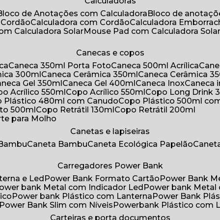
Calculadoras
Bloco de Anotações com Calculadora
Bloco de anotaç
m Cordão
Calculadora com Cordão
Calculadora Emborra
com Calculadora Solar
Mouse Pad com Calculadora Sola
Canecas e copos
ica
Caneca 350ml Porta Foto
Caneca 500ml Acrílica
Cane
mica 300ml
Caneca Cerâmica 350ml
Caneca Cerâmica 3
Caneca Gel 350ml
Caneca Gel 400ml
Caneca Inox
Caneca 
opo Acrílico 550ml
Copo Acrílico 550ml
Copo Long Drink 
o Plástico 480ml com Canudo
Copo Plástico 500ml c
oto 500ml
Copo Retrátil 130ml
Copo Retrátil 200ml
rte para Molho
Canetas e lapiseiras
 Bambu
Caneta Bambu
Caneta Ecológica Papelão
Canet
Carregadores Power Bank
terna e Led
Power Bank Formato Cartão
Power Bank M
Power bank Metal com Indicador Led
Power bank Metal
ico
Power bank Plástico com Lanterna
Power Bank Plás
Power Bank Slim com Níveis
Powerbank Plástico com 
Carteiras e porta documentos