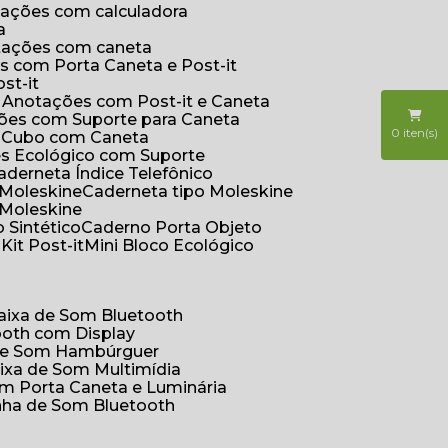
otações com calculadora
a
otações com caneta
s com Porta Caneta e Post-it
st-it
e Anotações com Post-it e Caneta
ções com Suporte para Caneta
0
iten(s)
s Cubo com Caneta
es Ecológico com Suporte
Caderneta Índice Telefônico
 Moleskine
Caderneta tipo Moleskine
 Moleskine
 Sintético
Caderno Porta Objeto
o
Kit Post-it
Mini Bloco Ecológico
Caixa de Som Bluetooth
ooth com Display
 de Som Hambúrguer
aixa de Som Multimídia
om Porta Caneta e Luminária
inha de Som Bluetooth