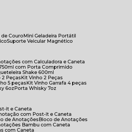
r de Couro
Mini Geladeira Portátil
ico
Suporte Veicular Magnético
Anotações com Calculadora e Caneta
a 750ml com Porta Comprimido
queteleira Shake 600ml
ho 2 Peças
Kit Vinho 2 Peças
inho 5 peças
Kit Vinho Garrafa 4 peças
ky 6oz
Porta Whisky 7oz
t-it e Caneta
Anotação com Post-it e Caneta
oco de Anotações
Bloco de Anotações
Anotações Bambu com Caneta
ins com Caneta