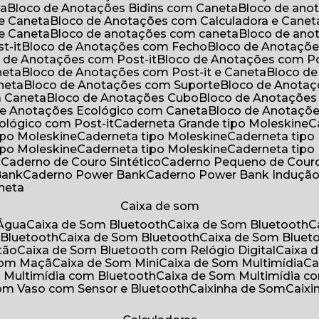
ta
Bloco de Anotações Bidins com Caneta
Bloco de an
 e Caneta
Bloco de Anotações com Calculadora e Canet
 e Caneta
Bloco de anotações com caneta
Bloco de an
t-it
Bloco de Anotações com Fecho
Bloco de Anotaçõe
o de Anotações com Post-it
Bloco de Anotações com Po
neta
Bloco de Anotações com Post-it e Caneta
Bloco d
neta
Bloco de Anotações com Suporte
Bloco de Anota
a Caneta
Bloco de Anotações Cubo
Bloco de Anotaçõe
 de Anotações Ecológico com Caneta
Bloco de Anotaçõ
cológico com Post-it
Caderneta Grande tipo Moleskine
tipo Moleskine
Caderneta tipo Moleskine
Caderneta tipo
tipo Moleskine
Caderneta tipo Moleskine
Caderneta tipo
a
Caderno de Couro Sintético
Caderno Pequeno de Couro
Bank
Caderno Power Bank
Caderno Power Bank Induçã
aneta
Caixa de som
’Água
Caixa de Som Bluetooth
Caixa de Som Bluetooth
 Bluetooth
Caixa de Som Bluetooth
Caixa de Som Bluet
tão
Caixa de Som Bluetooth com Relógio Digital
Caixa
 Som Maçã
Caixa de Som Mini
Caixa de Som Multimídia
C
m Multimídia com Bluetooth
Caixa de Som Multimídia c
Som Vaso com Sensor e Bluetooth
Caixinha de Som
Caix