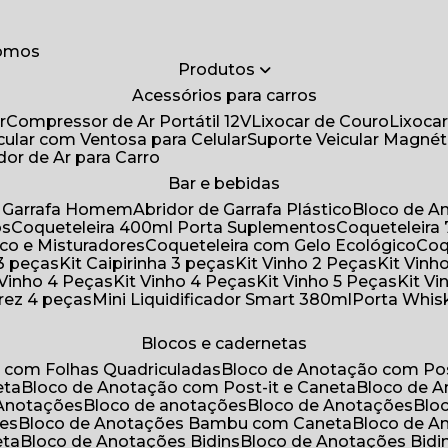
somos
Produtos
Acessórios para carros
r
Compressor de Ar Portátil 12V
Lixocar de Couro
Lixoca
icular com Ventosa para Celular
Suporte Veicular Magnét
ador de Ar para Carro
Bar e bebidas
de Garrafa Homem
Abridor de Garrafa Plástico
Bloco de 
os
Coqueteleira 400ml Porta Suplementos
Coqueteleir
ico e Misturadores
Coqueteleira com Gelo Ecológico
Co
 3 peças
Kit Caipirinha 3 peças
Kit Vinho 2 Peças
Kit Vin
t Vinho 4 Peças
Kit Vinho 4 Peças
Kit Vinho 5 Peças
Kit V
drez 4 peças
Mini Liquidificador Smart 380ml
Porta Whis
Blocos e cadernetas
o com Folhas Quadriculadas
Bloco de Anotação com Pos
eta
Bloco de Anotação com Post-it e Caneta
Bloco de 
 Anotações
Bloco de anotações
Bloco de Anotações
Bl
ões
Bloco de Anotações Bambu com Caneta
Bloco de 
eta
Bloco de Anotações Bidins
Bloco de Anotações Bid