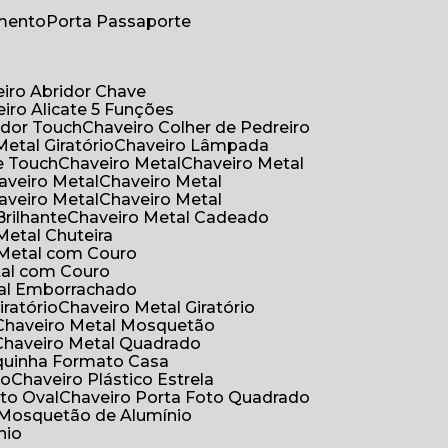
umento
Porta Passaporte
eiro Abridor Chave
eiro Alicate 5 Funções
idor Touch
Chaveiro Colher de Pedreiro
Metal Giratório
Chaveiro Lâmpada
e Touch
Chaveiro Metal
Chaveiro Metal
haveiro Metal
Chaveiro Metal
haveiro Metal
Chaveiro Metal
Brilhante
Chaveiro Metal Cadeado
 Metal Chuteira
o Metal com Couro
tal com Couro
tal Emborrachado
iratório
Chaveiro Metal Giratório
Chaveiro Metal Mosquetão
Chaveiro Metal Quadrado
aquinha Formato Casa
ão
Chaveiro Plástico Estrela
oto Oval
Chaveiro Porta Foto Quadrado
Mosquetão de Alumínio
nio