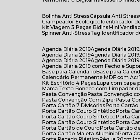
Bolinha Anti Stress
Cápsula Anti Stress
Grampeador Ecológico
Identificador 
Kit Viagem 3 Peças Bidins
Mini Venti
Spinner Anti-Stress
Tag Identificador
Agenda Diária 2019
Agenda Diária 2019
Agenda Diária 2019
Agenda Diária 2019
Agenda Diária 2019
Agenda Diária 2019
Agenda Diária 2019 com Fecho e Supo
Base para Calendário
Base para Cale
Calendário Permanente MDF com Acrí
Kit Escritório 4 Peças
Lupa com capa p
Marca Texto Boneco com Limpador de
Pasta Convenção
Pasta Convenção c
Pasta Convenção Com Zíper
Pasta C
Porta Cartão 7 Divisórias
Porta Cartão
Porta Cartão Couro Sintético
Porta Ca
Porta Cartão Couro Sintético
Porta Ca
Porta Cartão Couro Sintético
Porta Ca
Porta Cartão de Couro
Porta Cartão d
Porta Cartão Maleta Alumínio
Porta C
Porta Recado Plástico
Régua 20cm In