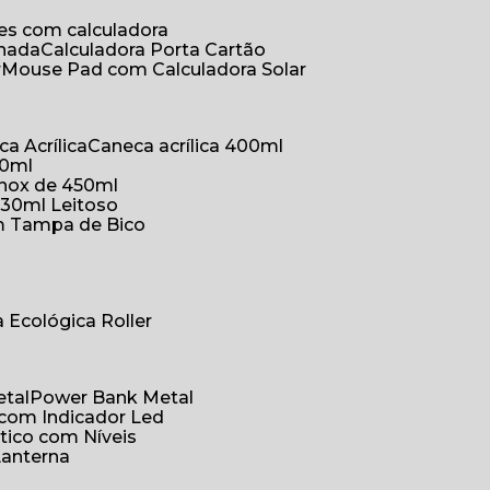
ões com calculadora
chada
Calculadora Porta Cartão
r
Mouse Pad com Calculadora Solar
ca Acrílica
Caneca acrílica 400ml
50ml
inox de 450ml
330ml Leitoso
om Tampa de Bico
a Ecológica Roller
etal
Power Bank Metal
 com Indicador Led
tico com Níveis
Lanterna