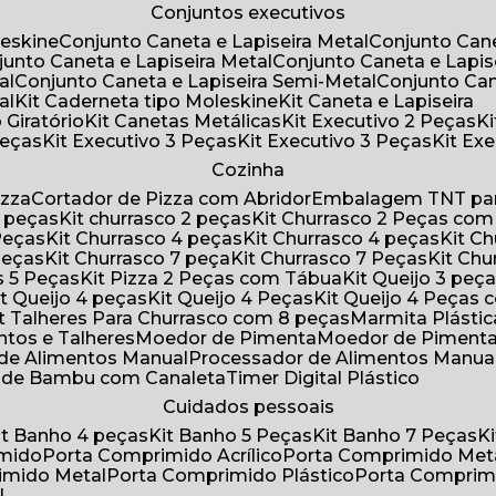
Conjuntos executivos
leskine
Conjunto Caneta e Lapiseira Metal
Conjunto Can
njunto Caneta e Lapiseira Metal
Conjunto Caneta e Lapis
al
Conjunto Caneta e Lapiseira Semi-Metal
Conjunto Ca
al
Kit Caderneta tipo Moleskine
Kit Caneta e Lapiseira
 Giratório
Kit Canetas Metálicas
Kit Executivo 2 Peças
Peças
Kit Executivo 3 Peças
Kit Executivo 3 Peças
Kit E
Cozinha
izza
Cortador de Pizza com Abridor
Embalagem TNT par
8 peças
Kit churrasco 2 peças
Kit Churrasco 2 Peças co
 Peças
Kit Churrasco 4 peças
Kit Churrasco 4 peças
Kit 
 Peças
Kit Churrasco 7 peça
Kit Churrasco 7 Peças
Kit Ch
as 5 Peças
Kit Pizza 2 Peças com Tábua
Kit Queijo 3 peç
Kit Queijo 4 peças
Kit Queijo 4 Peças
Kit Queijo 4 Peças
Kit Talheres Para Churrasco com 8 peças
Marmita Plást
ntos e Talheres
Moedor de Pimenta
Moedor de Piment
 de Alimentos Manual
Processador de Alimentos Manua
a de Bambu com Canaleta
Timer Digital Plástico
Cuidados pessoais
Kit Banho 4 peças
Kit Banho 5 Peças
Kit Banho 7 Peças
imido
Porta Comprimido Acrílico
Porta Comprimido Met
imido Metal
Porta Comprimido Plástico
Porta Comprim
l