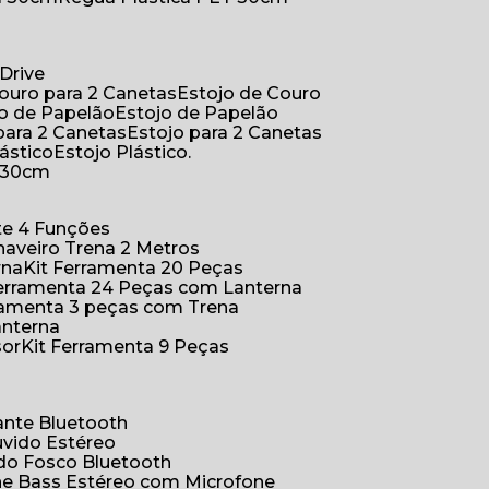
Drive
Couro para 2 Canetas
Estojo de Couro
jo de Papelão
Estojo de Papelão
 para 2 Canetas
Estojo para 2 Canetas
lástico
Estojo Plástico.
a 30cm
ete 4 Funções
Chaveiro Trena 2 Metros
rna
Kit Ferramenta 20 Peças
 Ferramenta 24 Peças com Lanterna
erramenta 3 peças com Trena
anterna
sor
Kit Ferramenta 9 Peças
hante Bluetooth
uvido Estéreo
ido Fosco Bluetooth
ne Bass Estéreo com Microfone