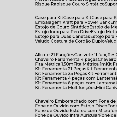
Risque Rabisque Couro Sintético
Supo
Case para Kit
Case para Kit
Case para K
Embalagem Kraft para Power Bank
E
Estojo de Couro Sintético
Estojo de M
Estojo Inox para Pen Drive
Estojo Meta
Estojo para Duas Canetas
Estojo para 
Veludo Costura de Cordão Duplo
Velu
Alicate 21 Funções
Canivete 11 funções
Chaveiro Ferramenta 4 peças
Chaveir
Fita Métrica 1,50m
Fita Métrica 1m
Kit
Kit Ferramenta 21 Peças
Kit Ferramen
Kit Ferramenta 25 Peças
Kit Ferramen
Kit Ferramenta 4 peças com Lanterna
Kit Ferramenta 6 peças com Lanterna
Kit Ferramenta Multifunções
Mini Can
Chaveiro Emborrachado com Fone de
Fone de Ouvido com Estojo Disco
Fon
Fone de Ouvido Estéreo com Microfo
Fone de Ouvido Intra Auricular
Fone de