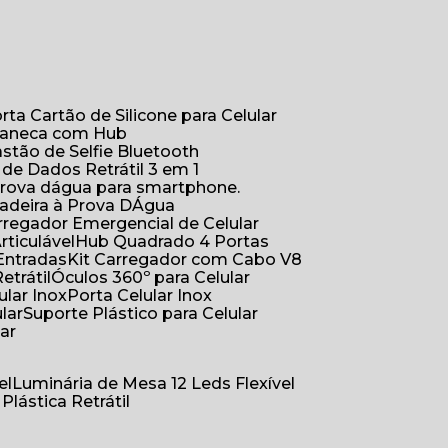
orta Cartão de Silicone para Celular
Caneca com Hub
Bastão de Selfie Bluetooth
 de Dados Retrátil 3 em 1
 prova dágua para smartphone.
çadeira à Prova DÁgua
arregador Emergencial de Celular
Articulável
Hub Quadrado 4 Portas
Entradas
Kit Carregador com Cabo V8
etrátil
Óculos 360º para Celular
lular Inox
Porta Celular Inox
ular
Suporte Plástico para Celular
lar
el
Luminária de Mesa 12 Leds Flexível
 Plástica Retrátil