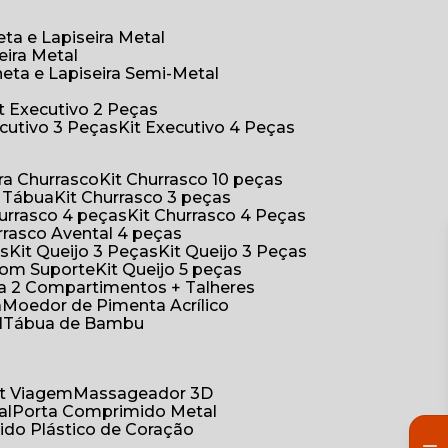
eta e Lapiseira Metal
eira Metal
neta e Lapiseira Semi-Metal
Kit Executivo 2 Peças
xecutivo 3 Peças
Kit Executivo 4 Peças
a Churrasco
Kit Churrasco 10 peças
m Tábua
Kit Churrasco 3 peças
Churrasco 4 peças
Kit Churrasco 4 Peças
urrasco Avental 4 peças
as
Kit Queijo 3 Peças
Kit Queijo 3 Peças
 com Suporte
Kit Queijo 5 peças
ica 2 Compartimentos + Talheres
a
Moedor de Pimenta Acrílico
l
Tábua de Bambu
Kit Viagem
Massageador 3D
al
Porta Comprimido Metal
ido Plástico de Coração