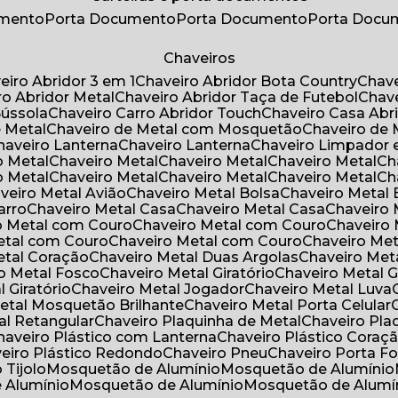
umento
Porta Documento
Porta Documento
Porta Doc
Chaveiros
veiro Abridor 3 em 1
Chaveiro Abridor Bota Country
Chav
iro Abridor Metal
Chaveiro Abridor Taça de Futebol
Chav
Bússola
Chaveiro Carro Abridor Touch
Chaveiro Casa Abr
e Metal
Chaveiro de Metal com Mosquetão
Chaveiro de 
Chaveiro Lanterna
Chaveiro Lanterna
Chaveiro Limpador 
o Metal
Chaveiro Metal
Chaveiro Metal
Chaveiro Metal
C
o Metal
Chaveiro Metal
Chaveiro Metal
Chaveiro Metal
C
aveiro Metal Avião
Chaveiro Metal Bolsa
Chaveiro Metal 
arro
Chaveiro Metal Casa
Chaveiro Metal Casa
Chaveiro
ro Metal com Couro
Chaveiro Metal com Couro
Chaveir
Metal com Couro
Chaveiro Metal com Couro
Chaveiro Me
Metal Coração
Chaveiro Metal Duas Argolas
Chaveiro Me
ro Metal Fosco
Chaveiro Metal Giratório
Chaveiro Metal G
l Giratório
Chaveiro Metal Jogador
Chaveiro Metal Luva
Metal Mosquetão Brilhante
Chaveiro Metal Porta Celular
al Retangular
Chaveiro Plaquinha de Metal
Chaveiro Pl
Chaveiro Plástico com Lanterna
Chaveiro Plástico Coraç
veiro Plástico Redondo
Chaveiro Pneu
Chaveiro Porta F
o Tijolo
Mosquetão de Alumínio
Mosquetão de Alumínio
e Alumínio
Mosquetão de Alumínio
Mosquetão de Alumí