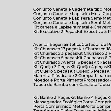
Conjunto Caneta e Caderneta tipo Mo
Conjunto Caneta e Lapiseira Metal
Co
Conjunto Caneta e Lapiseira Semi-Met
Conjunto Caneta e Lapiseira Semi-Met
Kit caneta e Lapiseira metal e Chaveiro
Kit Executivo 2 Peças
Kit Executivo 3 
Avental Bagun Sintético
Cortador de P
Kit Churrasco 17 peças
Kit Churrasco 1
Kit Churrasco 3 peças
Kit Churrasco 3
Kit Churrasco 5 peças
Kit Churrasco 6
Kit Churrasco Avental 6 peças
Kit Fac
Kit Queijo 3 Peças
Kit Queijo 4 peças
Kit Queijo 5 peças
Kit Queijo 6 Peças
Marmita Plástica de 2 Compartilhame
Moedor e Porta Pimenta
Processador
Tábua de Bambu com Canaleta
Tábu
Kit Banho 3 Peças
Kit Banho 4 Peças
Massageador Ecológico
Porta Compr
Porta Comprimido Metal
Porta Compr
Termômetro Digital
Travesseiro Infláve