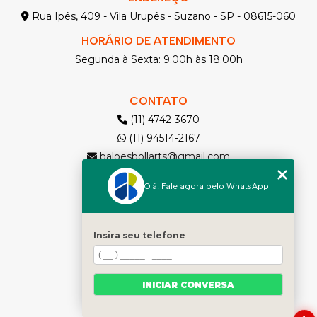
Rua Ipês, 409 - Vila Urupês - Suzano - SP - 08615-060
HORÁRIO DE ATENDIMENTO
Segunda à Sexta: 9:00h às 18:00h
CONTATO
(11) 4742-3670
(11) 94514-2167
baloesbollarts@gmail.com
Olá! Fale agora pelo WhatsApp
MENU
Solicite seu Orçamento
Home
Insira seu telefone
Quem somos
Produtos
INICIAR CONVERSA
Contato
Categorias