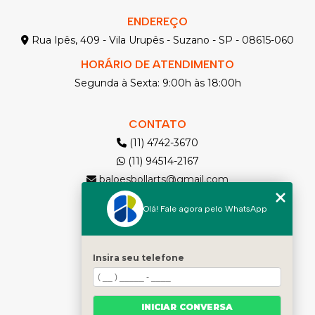
ENDEREÇO
Rua Ipês, 409 - Vila Urupês - Suzano - SP - 08615-060
HORÁRIO DE ATENDIMENTO
Segunda à Sexta: 9:00h às 18:00h
CONTATO
(11) 4742-3670
(11) 94514-2167
baloesbollarts@gmail.com
Olá! Fale agora pelo WhatsApp
MENU
Solicite seu Orçamento
Home
Insira seu telefone
Quem somos
Produtos
INICIAR CONVERSA
Contato