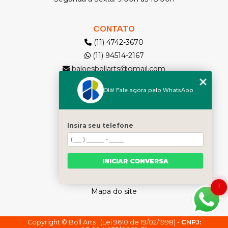
CONTATO
(11) 4742-3670
(11) 94514-2167
baloesbollarts@gmail.com
Olá! Fale agora pelo WhatsApp
MENU
Solicite seu Orçamento
Home
Insira seu telefone
Quem somos
Produtos
INICIAR CONVERSA
Contato
Categorias
1
Mapa do site
Copyright © Boll Arts . (Lei 9610 de 19/02/1998) -
CNPJ: