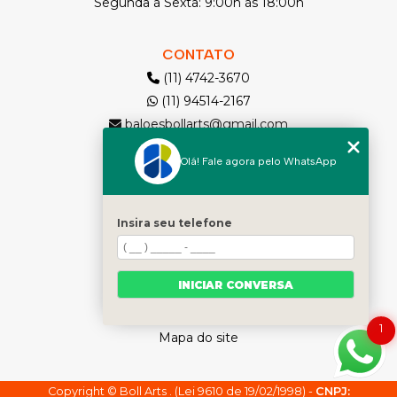
Segunda à Sexta: 9:00h às 18:00h
CONTATO
(11) 4742-3670
(11) 94514-2167
baloesbollarts@gmail.com
Olá! Fale agora pelo WhatsApp
MENU
Solicite seu Orçamento
Home
Insira seu telefone
Quem somos
Produtos
INICIAR CONVERSA
Contato
Categorias
1
Mapa do site
Copyright © Boll Arts . (Lei 9610 de 19/02/1998) -
CNPJ: