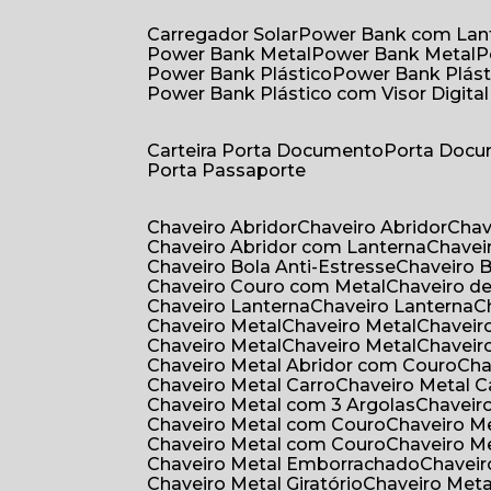
Carregador Solar
Power Bank com Lan
Power Bank Metal
Power Bank Metal
Power Bank Plástico
Power Bank Plást
Power Bank Plástico com Visor Digital
Carteira Porta Documento
Porta Doc
Porta Passaporte
Chaveiro Abridor
Chaveiro Abridor
Cha
Chaveiro Abridor com Lanterna
Chave
Chaveiro Bola Anti-Estresse
Chaveiro 
Chaveiro Couro com Metal
Chaveiro d
Chaveiro Lanterna
Chaveiro Lanterna
Chaveiro Metal
Chaveiro Metal
Chaveir
Chaveiro Metal
Chaveiro Metal
Chaveir
Chaveiro Metal Abridor com Couro
Ch
Chaveiro Metal Carro
Chaveiro Metal C
Chaveiro Metal com 3 Argolas
Chavei
Chaveiro Metal com Couro
Chaveiro 
Chaveiro Metal com Couro
Chaveiro 
Chaveiro Metal Emborrachado
Chavei
Chaveiro Metal Giratório
Chaveiro Meta