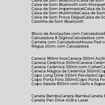
Caixa de Som Bluetooth
Caixa de Som
Caixa de Som Bluetooth com Mosque
Caixa de Som Impermeável
Caixa de
Caixa de Som Multimídia
Caixa de So
Caixa de Som Prova Dágua
Caixa de 
Caixinha de Som Bluetooth
Bloco de Anotações com Calculadora
Calculadora 8 Dígitos
Calculadora co
Carteira com Calculadora
Mouse Pad 
Régua 20cm com Calculadora
Caneca 180ml Inox
Caneca 350ml Acríl
Caneca Cerâmica 300ml
Caneca Cerâ
Caneca Cerâmica 350ml com Colher
Caneca Mágica de Cerâmica 350ml
C
Copo Long Drink 330ml Perolado
Cop
Copo Porta Foto 350ml
Copo Porta F
Copo Salada 850ml com Garfo e Supo
Caneta Bambu
Caneta Bambu
Caneta
Caneta Pen Drive 4GB e Laser