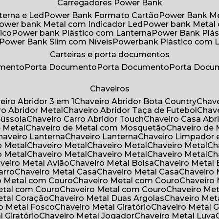
Carregadores Power Bank
terna e Led
Power Bank Formato Cartão
Power Bank M
Power bank Metal com Indicador Led
Power bank Metal
ico
Power bank Plástico com Lanterna
Power Bank Plás
Power Bank Slim com Níveis
Powerbank Plástico com 
Carteiras e porta documentos
umento
Porta Documento
Porta Documento
Porta Doc
Chaveiros
veiro Abridor 3 em 1
Chaveiro Abridor Bota Country
Chav
iro Abridor Metal
Chaveiro Abridor Taça de Futebol
Chav
Bússola
Chaveiro Carro Abridor Touch
Chaveiro Casa Abr
e Metal
Chaveiro de Metal com Mosquetão
Chaveiro de 
Chaveiro Lanterna
Chaveiro Lanterna
Chaveiro Limpador 
o Metal
Chaveiro Metal
Chaveiro Metal
Chaveiro Metal
C
o Metal
Chaveiro Metal
Chaveiro Metal
Chaveiro Metal
C
aveiro Metal Avião
Chaveiro Metal Bolsa
Chaveiro Metal 
arro
Chaveiro Metal Casa
Chaveiro Metal Casa
Chaveiro
ro Metal com Couro
Chaveiro Metal com Couro
Chaveir
Metal com Couro
Chaveiro Metal com Couro
Chaveiro Me
Metal Coração
Chaveiro Metal Duas Argolas
Chaveiro Me
ro Metal Fosco
Chaveiro Metal Giratório
Chaveiro Metal G
l Giratório
Chaveiro Metal Jogador
Chaveiro Metal Luva