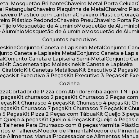
Metal Mosquetão Brilhante
Chaveiro Metal Porta Celular
al Retangular
Chaveiro Plaquinha de Metal
Chaveiro Pl
Chaveiro Plástico com Lanterna
Chaveiro Plástico Coraç
veiro Plástico Redondo
Chaveiro Pneu
Chaveiro Porta F
o Tijolo
Mosquetão de Alumínio
Mosquetão de Alumínio
e Alumínio
Mosquetão de Alumínio
Mosquetão de Alumí
Conjuntos executivos
leskine
Conjunto Caneta e Lapiseira Metal
Conjunto Can
njunto Caneta e Lapiseira Metal
Conjunto Caneta e Lapis
al
Conjunto Caneta e Lapiseira Semi-Metal
Conjunto Ca
al
Kit Caderneta tipo Moleskine
Kit Caneta e Lapiseira
 Giratório
Kit Canetas Metálicas
Kit Executivo 2 Peças
Peças
Kit Executivo 3 Peças
Kit Executivo 3 Peças
Kit E
Cozinha
izza
Cortador de Pizza com Abridor
Embalagem TNT par
8 peças
Kit churrasco 2 peças
Kit Churrasco 2 Peças co
 Peças
Kit Churrasco 4 peças
Kit Churrasco 4 peças
Kit 
 Peças
Kit Churrasco 7 peça
Kit Churrasco 7 Peças
Kit Ch
as 5 Peças
Kit Pizza 2 Peças com Tábua
Kit Queijo 3 peç
Kit Queijo 4 peças
Kit Queijo 4 Peças
Kit Queijo 4 Peças
Kit Talheres Para Churrasco com 8 peças
Marmita Plást
ntos e Talheres
Moedor de Pimenta
Moedor de Piment
 de Alimentos Manual
Processador de Alimentos Manua