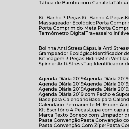
Tábua de Bambu com Canaleta
Tábu
Kit Banho 3 Peças
Kit Banho 4 Peças
Massageador Ecológico
Porta Compr
Porta Comprimido Metal
Porta Compr
Termômetro Digital
Travesseiro Infláve
Bolinha Anti Stress
Cápsula Anti Stress
Grampeador Ecológico
Identificador 
Kit Viagem 3 Peças Bidins
Mini Venti
Spinner Anti-Stress
Tag Identificador
Agenda Diária 2019
Agenda Diária 2019
Agenda Diária 2019
Agenda Diária 2019
Agenda Diária 2019
Agenda Diária 2019
Agenda Diária 2019 com Fecho e Supo
Base para Calendário
Base para Cale
Calendário Permanente MDF com Acrí
Kit Escritório 4 Peças
Lupa com capa p
Marca Texto Boneco com Limpador de
Pasta Convenção
Pasta Convenção c
Pasta Convenção Com Zíper
Pasta C