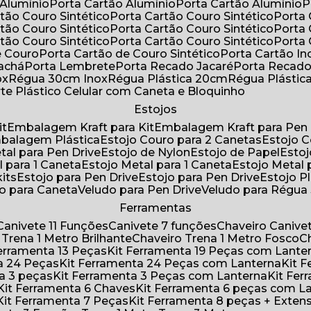
 Alumínio
Porta Cartão Alumínio
Porta Cartão Alumínio
rtão Couro Sintético
Porta Cartão Couro Sintético
Porta
rtão Couro Sintético
Porta Cartão Couro Sintético
Porta
rtão Couro Sintético
Porta Cartão Couro Sintético
Porta
e Couro
Porta Cartão de Couro Sintético
Porta Cartão In
rachá
Porta Lembrete
Porta Recado Jacaré
Porta Recad
ox
Régua 30cm Inox
Régua Plástica 20cm
Régua Plásti
rte Plástico Celular com Caneta e Bloquinho
Estojos
it
Embalagem Kraft para Kit
Embalagem Kraft para Pen 
mbalagem Plástica
Estojo Couro para 2 Canetas
Estojo 
etal para Pen Drive
Estojo de Nylon
Estojo de Papel
Esto
l para 1 Caneta
Estojo Metal para 1 Caneta
Estojo Metal
kits
Estojo para Pen Drive
Estojo para Pen Drive
Estojo P
do para Caneta
Veludo para Pen Drive
Veludo para Régu
Ferramentas
Canivete 11 Funções
Canivete 7 funções
Chaveiro Caniv
o Trena 1 Metro Brilhante
Chaveiro Trena 1 Metro Fosco
 Ferramenta 13 Peças
Kit Ferramenta 19 Peças com Lante
ta 24 Peças
Kit Ferramenta 24 Peças com Lanterna
Kit
ta 3 peças
Kit Ferramenta 3 Peças com Lanterna
Kit F
Kit Ferramenta 6 Chaves
Kit Ferramenta 6 peças com L
Kit Ferramenta 7 Peças
Kit Ferramenta 8 peças + Exten