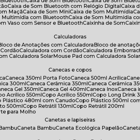
 Bluetooth
Caixa de Som Bluetooth
Caixa de Som Bluet
tão
Caixa de Som Bluetooth com Relógio Digital
Caixa
 Som Maçã
Caixa de Som Mini
Caixa de Som Multimídia
C
m Multimídia com Bluetooth
Caixa de Som Multimídia c
Som Vaso com Sensor e Bluetooth
Caixinha de Som
Caix
Calculadoras
Bloco de Anotações com Calculadora
Bloco de anotaç
m Cordão
Calculadora com Cordão
Calculadora Emborra
com Calculadora Solar
Mouse Pad com Calculadora Sola
Canecas e copos
ica
Caneca 350ml Porta Foto
Caneca 500ml Acrílica
Cane
mica 300ml
Caneca Cerâmica 350ml
Caneca Cerâmica 3
Caneca Gel 350ml
Caneca Gel 400ml
Caneca Inox
Caneca 
opo Acrílico 550ml
Copo Acrílico 550ml
Copo Long Drink 
o Plástico 480ml com Canudo
Copo Plástico 500ml c
oto 500ml
Copo Retrátil 130ml
Copo Retrátil 200ml
rte para Molho
Canetas e lapiseiras
 Bambu
Caneta Bambu
Caneta Ecológica Papelão
Canet