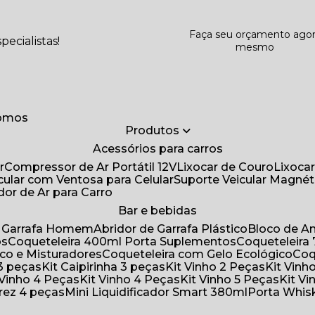
Faça seu orçamento ago
ecialistas!
mesmo
somos
Produtos
Acessórios para carros
r
Compressor de Ar Portátil 12V
Lixocar de Couro
Lixoca
icular com Ventosa para Celular
Suporte Veicular Magnét
ador de Ar para Carro
Bar e bebidas
de Garrafa Homem
Abridor de Garrafa Plástico
Bloco de 
os
Coqueteleira 400ml Porta Suplementos
Coqueteleir
ico e Misturadores
Coqueteleira com Gelo Ecológico
Co
 3 peças
Kit Caipirinha 3 peças
Kit Vinho 2 Peças
Kit Vin
t Vinho 4 Peças
Kit Vinho 4 Peças
Kit Vinho 5 Peças
Kit V
drez 4 peças
Mini Liquidificador Smart 380ml
Porta Whis