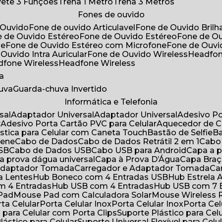
ivete 3 Funções
Trena 1 Metro
Trena 3 Metros
Fones de ouvido
 Ouvido
Fone de ouvido Articulavel
Fone de Ouvido Bril
e de Ouvido Estéreo
Fone de Ouvido Estéreo
Fone de O
ne
Fone de Ouvido Estéreo com Microfone
Fone de Ouv
 Ouvido Intra Auricular
Fone de Ouvido Wireless
Headfo
adfone Wireless
Headfone Wireless
a
huva
Guarda-chuva Invertido
Informática e Telefonia
sal
Adaptador Universal
Adaptador Universal
Adesivo P
r
Adesivo Porta Cartão PVC para Celular
Aquecedor de 
ástica para Celular com Caneta Touch
Bastão de Selfie
rene
Cabo de Dados
Cabo de Dados Retrátil 2 em 1
Cabo
USB
Cabo de Dados USB
Cabo USB para Android
Capa a
 a prova dágua universal
Capa à Prova D’Água
Capa Bra
 Adaptador Tomada
Carregador e Adaptador Tomada
C
ra Lentes
Hub Boneco com 4 Entradas USB
Hub Estrela 
m 4 Entradas
Hub USB com 4 Entradas
Hub USB com 7 
 Pad
Mouse Pad com Calculadora Solar
Mouse Wireless R
ta Celular
Porta Celular Inox
Porta Celular Inox
Porta Ce
o para Celular com Porta Clips
Suporte Plástico para Cel
Plástico para Celular
Suporte Universal Flexível para Celu