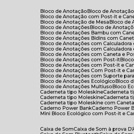
Bloco de Anotação
Bloco de Anotaçã
Bloco de Anotação com Post-it e Can
Bloco de Anotação de Mesa
Bloco de
Bloco de Anotações
Bloco de Anotaç
Bloco de Anotações Bambu com Can
Bloco de Anotações Bidins com Cane
Bloco de Anotações com Calculadora
Bloco de Anotações com Calculadora
Bloco de Anotações com Caneta e Pos
Bloco de Anotações com Post-it
Bloc
Bloco de Anotações com Post-it e Ca
Bloco de Anotações Com Post-it e Ca
Bloco de Anotações com Suporte par
Bloco de Anotações Ecológico
Bloco
Bloco de Anotações Multiuso
Bloco E
Caderneta tipo Moleskine
Caderneta 
Caderneta tipo Moleskine
Caderneta 
Caderneta tipo Moleskine com Canet
Caderno Power Bank
Caderno Power 
Mini Bloco Ecológico com Post-it e C
Caixa de Som
Caixa de Som à prova D