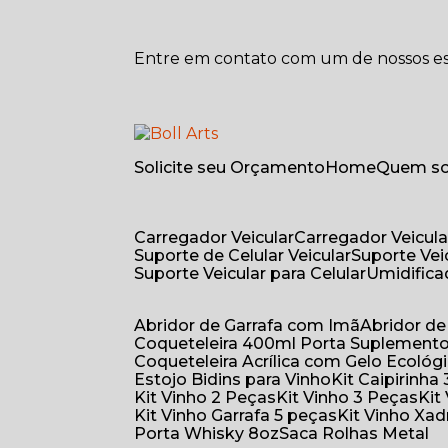
Entre em contato com um de nossos esp
Solicite seu Orçamento
Home
Quem 
Carregador Veicular
Carregador Veicula
Suporte de Celular Veicular
Suporte Ve
Suporte Veicular para Celular
Umidific
Abridor de Garrafa com Imã
Abridor 
Coqueteleira 400ml Porta Suplement
Coqueteleira Acrílica com Gelo Ecológ
Estojo Bidins para Vinho
Kit Caipirinha
Kit Vinho 2 Peças
Kit Vinho 3 Peças
Ki
Kit Vinho Garrafa 5 peças
Kit Vinho Xa
Porta Whisky 8oz
Saca Rolhas Metal