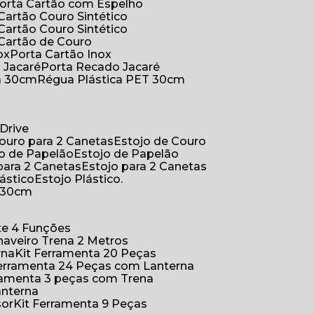
Porta Cartão com Espelho
 Cartão Couro Sintético
 Cartão Couro Sintético
 Cartão de Couro
ox
Porta Cartão Inox
o Jacaré
Porta Recado Jacaré
ca 30cm
Régua Plástica PET 30cm
Drive
Couro para 2 Canetas
Estojo de Couro
jo de Papelão
Estojo de Papelão
 para 2 Canetas
Estojo para 2 Canetas
lástico
Estojo Plástico.
a 30cm
ete 4 Funções
Chaveiro Trena 2 Metros
rna
Kit Ferramenta 20 Peças
 Ferramenta 24 Peças com Lanterna
erramenta 3 peças com Trena
anterna
sor
Kit Ferramenta 9 Peças