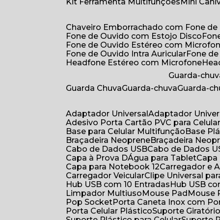
Kit Ferramenta Multifunções
Mini Can
Chaveiro Emborrachado com Fone de
Fone de Ouvido com Estojo Disco
Fon
Fone de Ouvido Estéreo com Microfo
Fone de Ouvido Intra Auricular
Fone de
Headfone Estéreo com Microfone
He
Guarda-chuv
Guarda Chuva
Guarda-chuva
Guarda-c
Adaptador Universal
Adaptador Univer
Adesivo Porta Cartão PVC para Celula
Base para Celular Multifunção
Base Pl
Braçadeira Neoprene
Braçadeira Neop
Cabo de Dados USB
Cabo de Dados 
Capa à Prova DÁgua para Tablet
Capa
Capa para Notebook 12
Carregador e
Carregador Veicular
Clipe Universal pa
Hub USB com 10 Entradas
Hub USB co
Limpador Multiuso
Mouse Pad
Mouse
Pop Socket
Porta Caneta Inox com Por
Porta Celular Plástico
Suporte Giratóri
Suporte Plástico para Celular
Suporte 