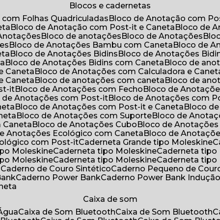
Blocos e cadernetas
o com Folhas Quadriculadas
Bloco de Anotação com Pos
eta
Bloco de Anotação com Post-it e Caneta
Bloco de 
 Anotações
Bloco de anotações
Bloco de Anotações
Bl
ões
Bloco de Anotações Bambu com Caneta
Bloco de 
eta
Bloco de Anotações Bidins
Bloco de Anotações Bid
ta
Bloco de Anotações Bidins com Caneta
Bloco de an
 e Caneta
Bloco de Anotações com Calculadora e Canet
 e Caneta
Bloco de anotações com caneta
Bloco de an
t-it
Bloco de Anotações com Fecho
Bloco de Anotaçõe
o de Anotações com Post-it
Bloco de Anotações com Po
neta
Bloco de Anotações com Post-it e Caneta
Bloco d
neta
Bloco de Anotações com Suporte
Bloco de Anota
a Caneta
Bloco de Anotações Cubo
Bloco de Anotaçõe
 de Anotações Ecológico com Caneta
Bloco de Anotaçõ
cológico com Post-it
Caderneta Grande tipo Moleskine
tipo Moleskine
Caderneta tipo Moleskine
Caderneta tipo
tipo Moleskine
Caderneta tipo Moleskine
Caderneta tipo
a
Caderno de Couro Sintético
Caderno Pequeno de Couro
Bank
Caderno Power Bank
Caderno Power Bank Induçã
aneta
Caixa de som
’Água
Caixa de Som Bluetooth
Caixa de Som Bluetooth