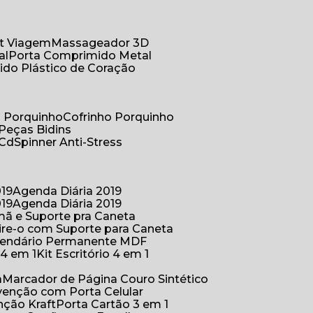
Kit Viagem
Massageador 3D
al
Porta Comprimido Metal
ido Plástico de Coração
co Porquinho
Cofrinho Porquinho
 Peças Bidins
 Cd
Spinner Anti-Stress
019
Agenda Diária 2019
019
Agenda Diária 2019
mã e Suporte pra Caneta
ire-o com Suporte para Caneta
alendário Permanente MDF
o 4 em 1
Kit Escritório 4 em 1
a
Marcador de Página Couro Sintético
venção com Porta Celular
nção Kraft
Porta Cartão 3 em 1