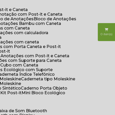
t-it e Caneta
Anotação com Post-it e Caneta
oco de Anotações
Bloco de Anotações
Anotações Bambu com Caneta
ins com Caneta
otações com calculadora
0
iten(s)
a
otações com caneta
s com Porta Caneta e Post-it
st-it
e Anotações com Post-it e Caneta
ções com Suporte para Caneta
s Cubo com Caneta
es Ecológico com Suporte
Caderneta Índice Telefônico
 Moleskine
Caderneta tipo Moleskine
 Moleskine
 Sintético
Caderno Porta Objeto
o
Kit Post-it
Mini Bloco Ecológico
Caixa de Som Bluetooth