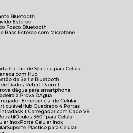
hante Bluetooth
uvido Estéreo
ido Fosco Bluetooth
ne Bass Estéreo com Microfone
orta Cartão de Silicone para Celular
Caneca com Hub
Bastão de Selfie Bluetooth
 de Dados Retrátil 3 em 1
 prova dágua para smartphone.
çadeira à Prova DÁgua
arregador Emergencial de Celular
Articulável
Hub Quadrado 4 Portas
Entradas
Kit Carregador com Cabo V8
etrátil
Óculos 360º para Celular
lular Inox
Porta Celular Inox
ular
Suporte Plástico para Celular
lar