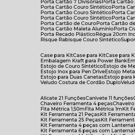
Porta Cartão 7 Divisórias
Porta Cartão
Porta Cartão Couro Sintético
Porta Ca
Porta Cartão Couro Sintético
Porta Ca
Porta Cartão Couro Sintético
Porta Ca
Porta Cartão de Couro
Porta Cartão d
Porta Cartão Maleta Alumínio
Porta C
Porta Recado Plástico
Régua 20cm In
Risque Rabisque Couro Sintético
Supo
Case para Kit
Case para Kit
Case para K
Embalagem Kraft para Power Bank
E
Estojo de Couro Sintético
Estojo de M
Estojo Inox para Pen Drive
Estojo Meta
Estojo para Duas Canetas
Estojo para 
Veludo Costura de Cordão Duplo
Velu
Alicate 21 Funções
Canivete 11 funções
Chaveiro Ferramenta 4 peças
Chaveir
Fita Métrica 1,50m
Fita Métrica 1m
Kit
Kit Ferramenta 21 Peças
Kit Ferramen
Kit Ferramenta 25 Peças
Kit Ferramen
Kit Ferramenta 4 peças com Lanterna
Kit Ferramenta 6 peças com Lanterna