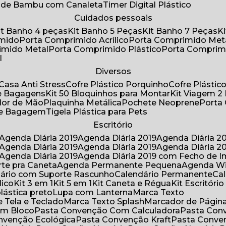
a de Bambu com Canaleta
Timer Digital Plástico
Cuidados pessoais
Kit Banho 4 peças
Kit Banho 5 Peças
Kit Banho 7 Peças
imido
Porta Comprimido Acrílico
Porta Comprimido Met
imido Metal
Porta Comprimido Plástico
Porta Comprim
l
Diversos
Casa Anti Stress
Cofre Plástico Porquinho
Cofre Plásti
de Bagagens
Kit 50 Bloquinhos para Montar
Kit Viagem 2
lador de Mão
Plaquinha Metálica
Pochete Neoprene
Porta
 de Bagagem
Tigela Plástica para Pets
Escritório
Agenda Diária 2019
Agenda Diária 2019
Agenda Diária 2
Agenda Diária 2019
Agenda Diária 2019
Agenda Diária 2
Agenda Diária 2019
Agenda Diária 2019 com Fecho de I
rte pra Caneta
Agenda Permanente Pequena
Agenda W
ndário com Suporte Rascunho
Calendário Permanente
C
lico
Kit 3 em 1
Kit 5 em 1
Kit Caneta e Régua
Kit Escritóri
lástica preto
Lupa com Lanterna
Marca Texto
 Tela e Teclado
Marca Texto Splash
Marcador de Págin
om Bloco
Pasta Convenção Com Calculadora
Pasta Con
onvenção Ecológica
Pasta Convenção Kraft
Pasta Conve