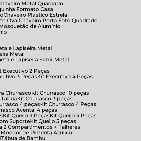
Chaveiro Metal Quadrado
aquinha Formato Casa
ão
Chaveiro Plástico Estrela
oto Oval
Chaveiro Porta Foto Quadrado
Mosquetão de Alumínio
nio
eta e Lapiseira Metal
eira Metal
neta e Lapiseira Semi-Metal
Kit Executivo 2 Peças
xecutivo 3 Peças
Kit Executivo 4 Peças
a Churrasco
Kit Churrasco 10 peças
m Tábua
Kit Churrasco 3 peças
Churrasco 4 peças
Kit Churrasco 4 Peças
urrasco Avental 4 peças
as
Kit Queijo 3 Peças
Kit Queijo 3 Peças
 com Suporte
Kit Queijo 5 peças
ica 2 Compartimentos + Talheres
a
Moedor de Pimenta Acrílico
l
Tábua de Bambu