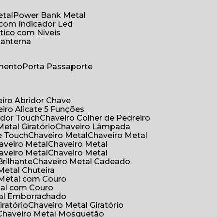
etal
Power Bank Metal
 com Indicador Led
tico com Níveis
Lanterna
umento
Porta Passaporte
eiro Abridor Chave
eiro Alicate 5 Funções
idor Touch
Chaveiro Colher de Pedreiro
Metal Giratório
Chaveiro Lâmpada
e Touch
Chaveiro Metal
Chaveiro Metal
haveiro Metal
Chaveiro Metal
haveiro Metal
Chaveiro Metal
Brilhante
Chaveiro Metal Cadeado
 Metal Chuteira
o Metal com Couro
tal com Couro
tal Emborrachado
iratório
Chaveiro Metal Giratório
Chaveiro Metal Mosquetão