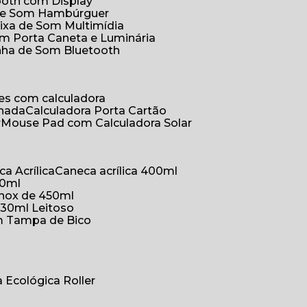
ooth com Display
 de Som Hambúrguer
aixa de Som Multimídia
om Porta Caneta e Luminária
inha de Som Bluetooth
ões com calculadora
chada
Calculadora Porta Cartão
r
Mouse Pad com Calculadora Solar
ca Acrílica
Caneca acrílica 400ml
50ml
inox de 450ml
330ml Leitoso
om Tampa de Bico
a Ecológica Roller