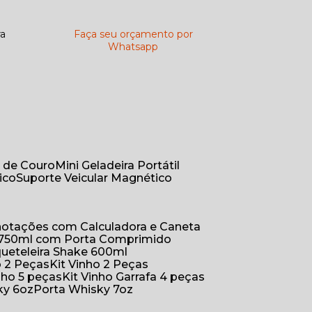
ra
Faça seu orçamento por
Whatsapp
r de Couro
Mini Geladeira Portátil
ico
Suporte Veicular Magnético
Anotações com Calculadora e Caneta
a 750ml com Porta Comprimido
queteleira Shake 600ml
ho 2 Peças
Kit Vinho 2 Peças
inho 5 peças
Kit Vinho Garrafa 4 peças
ky 6oz
Porta Whisky 7oz