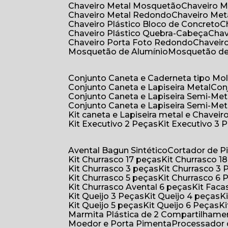
Chaveiro Metal Mosquetão
Chaveiro 
Chaveiro Metal Redondo
Chaveiro Met
Chaveiro Plástico Bloco de Concreto
Chaveiro Plástico Quebra-Cabeça
Cha
Chaveiro Porta Foto Redondo
Chaveir
Mosquetão de Alumínio
Mosquetão d
Conjunto Caneta e Caderneta tipo Mo
Conjunto Caneta e Lapiseira Metal
Co
Conjunto Caneta e Lapiseira Semi-Met
Conjunto Caneta e Lapiseira Semi-Met
Kit caneta e Lapiseira metal e Chaveiro
Kit Executivo 2 Peças
Kit Executivo 3 
Avental Bagun Sintético
Cortador de P
Kit Churrasco 17 peças
Kit Churrasco 1
Kit Churrasco 3 peças
Kit Churrasco 3
Kit Churrasco 5 peças
Kit Churrasco 6
Kit Churrasco Avental 6 peças
Kit Fac
Kit Queijo 3 Peças
Kit Queijo 4 peças
Kit Queijo 5 peças
Kit Queijo 6 Peças
Marmita Plástica de 2 Compartilhame
Moedor e Porta Pimenta
Processador