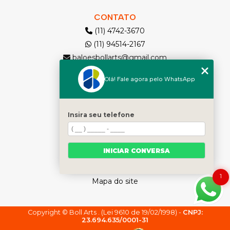
CONTATO
(11) 4742-3670
(11) 94514-2167
baloesbollarts@gmail.com
Olá! Fale agora pelo WhatsApp
MENU
Solicite seu Orçamento
Home
Insira seu telefone
Quem somos
Produtos
INICIAR CONVERSA
Contato
Categorias
1
Mapa do site
Copyright © Boll Arts . (Lei 9610 de 19/02/1998) -
CNPJ:
23.694.635/0001-31