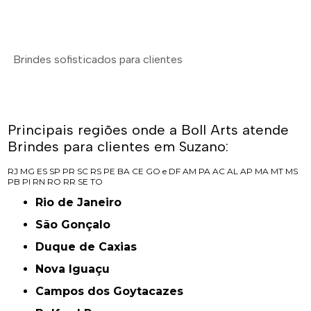
Brindes sofisticados para clientes
Principais regiões onde a Boll Arts atende
Brindes para clientes em Suzano:
RJ
MG
ES
SP
PR
SC
RS
PE
BA
CE
GO e DF
AM
PA
AC
AL
AP
MA
MT
MS
PB
PI
RN
RO
RR
SE
TO
Rio de Janeiro
São Gonçalo
Duque de Caxias
Nova Iguaçu
Campos dos Goytacazes