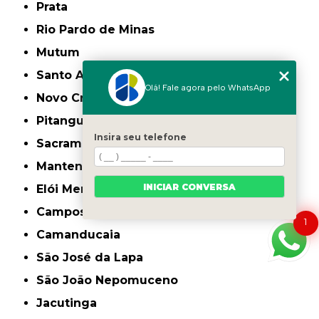
Prata
Rio Pardo de Minas
Mutum
Santo Antônio do Monte
Olá! Fale agora pelo WhatsApp
Novo Cruzeiro
Pitangui
Insira seu telefone
Sacramento
Mantena
INICIAR CONVERSA
Elói Mendes
Campos Gerais
1
Camanducaia
São José da Lapa
São João Nepomuceno
Jacutinga