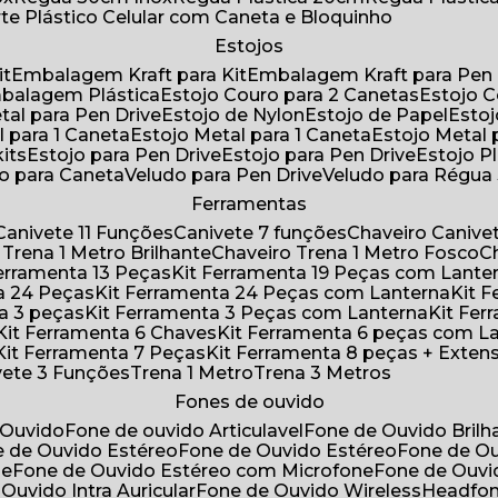
rte Plástico Celular com Caneta e Bloquinho
Estojos
it
Embalagem Kraft para Kit
Embalagem Kraft para Pen 
mbalagem Plástica
Estojo Couro para 2 Canetas
Estojo 
etal para Pen Drive
Estojo de Nylon
Estojo de Papel
Esto
l para 1 Caneta
Estojo Metal para 1 Caneta
Estojo Metal
kits
Estojo para Pen Drive
Estojo para Pen Drive
Estojo P
do para Caneta
Veludo para Pen Drive
Veludo para Régu
Ferramentas
Canivete 11 Funções
Canivete 7 funções
Chaveiro Caniv
o Trena 1 Metro Brilhante
Chaveiro Trena 1 Metro Fosco
 Ferramenta 13 Peças
Kit Ferramenta 19 Peças com Lante
ta 24 Peças
Kit Ferramenta 24 Peças com Lanterna
Kit
ta 3 peças
Kit Ferramenta 3 Peças com Lanterna
Kit F
Kit Ferramenta 6 Chaves
Kit Ferramenta 6 peças com L
Kit Ferramenta 7 Peças
Kit Ferramenta 8 peças + Exten
ivete 3 Funções
Trena 1 Metro
Trena 3 Metros
Fones de ouvido
 Ouvido
Fone de ouvido Articulavel
Fone de Ouvido Bril
e de Ouvido Estéreo
Fone de Ouvido Estéreo
Fone de O
ne
Fone de Ouvido Estéreo com Microfone
Fone de Ouv
 Ouvido Intra Auricular
Fone de Ouvido Wireless
Headfo