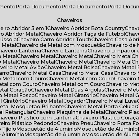
umento
Porta Documento
Porta Documento
Porta Doc
Chaveiros
veiro Abridor 3 em 1
Chaveiro Abridor Bota Country
Chav
iro Abridor Metal
Chaveiro Abridor Taça de Futebol
Chav
Bússola
Chaveiro Carro Abridor Touch
Chaveiro Casa Abr
e Metal
Chaveiro de Metal com Mosquetão
Chaveiro de 
Chaveiro Lanterna
Chaveiro Lanterna
Chaveiro Limpador 
o Metal
Chaveiro Metal
Chaveiro Metal
Chaveiro Metal
C
o Metal
Chaveiro Metal
Chaveiro Metal
Chaveiro Metal
C
aveiro Metal Avião
Chaveiro Metal Bolsa
Chaveiro Metal 
arro
Chaveiro Metal Casa
Chaveiro Metal Casa
Chaveiro
ro Metal com Couro
Chaveiro Metal com Couro
Chaveir
Metal com Couro
Chaveiro Metal com Couro
Chaveiro Me
Metal Coração
Chaveiro Metal Duas Argolas
Chaveiro Me
ro Metal Fosco
Chaveiro Metal Giratório
Chaveiro Metal G
l Giratório
Chaveiro Metal Jogador
Chaveiro Metal Luva
Metal Mosquetão Brilhante
Chaveiro Metal Porta Celular
al Retangular
Chaveiro Plaquinha de Metal
Chaveiro Pl
Chaveiro Plástico com Lanterna
Chaveiro Plástico Coraç
veiro Plástico Redondo
Chaveiro Pneu
Chaveiro Porta F
o Tijolo
Mosquetão de Alumínio
Mosquetão de Alumínio
e Alumínio
Mosquetão de Alumínio
Mosquetão de Alumí