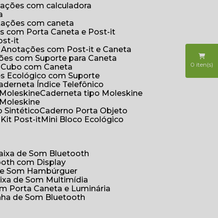
otações com calculadora
a
otações com caneta
s com Porta Caneta e Post-it
st-it
e Anotações com Post-it e Caneta
ções com Suporte para Caneta
0
iten(s)
s Cubo com Caneta
es Ecológico com Suporte
Caderneta Índice Telefônico
 Moleskine
Caderneta tipo Moleskine
 Moleskine
 Sintético
Caderno Porta Objeto
o
Kit Post-it
Mini Bloco Ecológico
Caixa de Som Bluetooth
ooth com Display
 de Som Hambúrguer
aixa de Som Multimídia
om Porta Caneta e Luminária
inha de Som Bluetooth