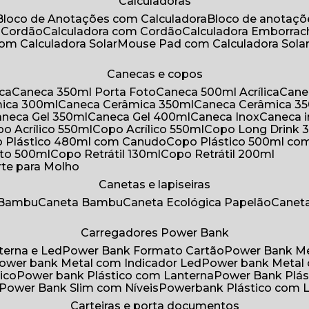
Calculadoras
Bloco de Anotações com Calculadora
Bloco de anotaç
m Cordão
Calculadora com Cordão
Calculadora Emborra
com Calculadora Solar
Mouse Pad com Calculadora Sola
Canecas e copos
ica
Caneca 350ml Porta Foto
Caneca 500ml Acrílica
Cane
mica 300ml
Caneca Cerâmica 350ml
Caneca Cerâmica 3
Caneca Gel 350ml
Caneca Gel 400ml
Caneca Inox
Caneca 
opo Acrílico 550ml
Copo Acrílico 550ml
Copo Long Drink 
o Plástico 480ml com Canudo
Copo Plástico 500ml c
oto 500ml
Copo Retrátil 130ml
Copo Retrátil 200ml
rte para Molho
Canetas e lapiseiras
 Bambu
Caneta Bambu
Caneta Ecológica Papelão
Canet
Carregadores Power Bank
terna e Led
Power Bank Formato Cartão
Power Bank M
Power bank Metal com Indicador Led
Power bank Metal
ico
Power bank Plástico com Lanterna
Power Bank Plás
Power Bank Slim com Níveis
Powerbank Plástico com 
Carteiras e porta documentos