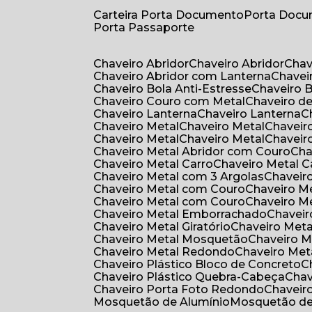
Carteira Porta Documento
Porta Doc
Porta Passaporte
Chaveiro Abridor
Chaveiro Abridor
Cha
Chaveiro Abridor com Lanterna
Chave
Chaveiro Bola Anti-Estresse
Chaveiro 
Chaveiro Couro com Metal
Chaveiro d
Chaveiro Lanterna
Chaveiro Lanterna
Chaveiro Metal
Chaveiro Metal
Chaveir
Chaveiro Metal
Chaveiro Metal
Chaveir
Chaveiro Metal Abridor com Couro
Ch
Chaveiro Metal Carro
Chaveiro Metal C
Chaveiro Metal com 3 Argolas
Chavei
Chaveiro Metal com Couro
Chaveiro 
Chaveiro Metal com Couro
Chaveiro 
Chaveiro Metal Emborrachado
Chavei
Chaveiro Metal Giratório
Chaveiro Meta
Chaveiro Metal Mosquetão
Chaveiro 
Chaveiro Metal Redondo
Chaveiro Met
Chaveiro Plástico Bloco de Concreto
Chaveiro Plástico Quebra-Cabeça
Cha
Chaveiro Porta Foto Redondo
Chaveir
Mosquetão de Alumínio
Mosquetão d