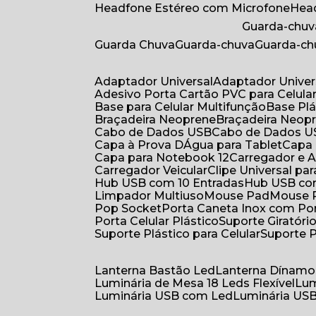
Headfone Estéreo com Microfone
He
Guarda-chuv
Guarda Chuva
Guarda-chuva
Guarda-c
Adaptador Universal
Adaptador Univer
Adesivo Porta Cartão PVC para Celula
Base para Celular Multifunção
Base Pl
Braçadeira Neoprene
Braçadeira Neop
Cabo de Dados USB
Cabo de Dados 
Capa à Prova DÁgua para Tablet
Capa
Capa para Notebook 12
Carregador e
Carregador Veicular
Clipe Universal pa
Hub USB com 10 Entradas
Hub USB co
Limpador Multiuso
Mouse Pad
Mouse
Pop Socket
Porta Caneta Inox com Por
Porta Celular Plástico
Suporte Giratóri
Suporte Plástico para Celular
Suporte 
Lanterna Bastão Led
Lanterna Dínamo
Luminária de Mesa 18 Leds Flexível
Lu
Luminária USB com Led
Luminária USB