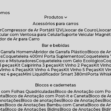
somos
Produtos
Acessórios para carros
r
Compressor de Ar Portátil 12V
Lixocar de Couro
Lixoca
icular com Ventosa para Celular
Suporte Veicular Magnét
ador de Ar para Carro
Bar e bebidas
de Garrafa Homem
Abridor de Garrafa Plástico
Bloco de 
os
Coqueteleira 400ml Porta Suplementos
Coqueteleir
ico e Misturadores
Coqueteleira com Gelo Ecológico
Co
 3 peças
Kit Caipirinha 3 peças
Kit Vinho 2 Peças
Kit Vin
t Vinho 4 Peças
Kit Vinho 4 Peças
Kit Vinho 5 Peças
Kit V
drez 4 peças
Mini Liquidificador Smart 380ml
Porta Whis
Blocos e cadernetas
o com Folhas Quadriculadas
Bloco de Anotação com Pos
eta
Bloco de Anotação com Post-it e Caneta
Bloco de 
 Anotações
Bloco de anotações
Bloco de Anotações
Bl
ões
Bloco de Anotações Bambu com Caneta
Bloco de 
eta
Bloco de Anotações Bidins
Bloco de Anotações Bid