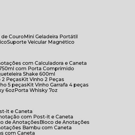
r de Couro
Mini Geladeira Portátil
ico
Suporte Veicular Magnético
Anotações com Calculadora e Caneta
a 750ml com Porta Comprimido
queteleira Shake 600ml
ho 2 Peças
Kit Vinho 2 Peças
inho 5 peças
Kit Vinho Garrafa 4 peças
ky 6oz
Porta Whisky 7oz
t-it e Caneta
Anotação com Post-it e Caneta
oco de Anotações
Bloco de Anotações
Anotações Bambu com Caneta
ins com Caneta