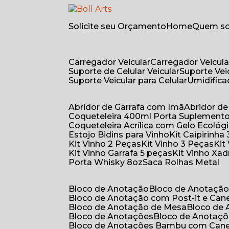
Solicite seu Orçamento
Home
Quem 
Carregador Veicular
Carregador Veicula
Suporte de Celular Veicular
Suporte Ve
Suporte Veicular para Celular
Umidific
Abridor de Garrafa com Imã
Abridor 
Coqueteleira 400ml Porta Suplement
Coqueteleira Acrílica com Gelo Ecológ
Estojo Bidins para Vinho
Kit Caipirinha
Kit Vinho 2 Peças
Kit Vinho 3 Peças
Ki
Kit Vinho Garrafa 5 peças
Kit Vinho Xa
Porta Whisky 8oz
Saca Rolhas Metal
Bloco de Anotação
Bloco de Anotaçã
Bloco de Anotação com Post-it e Can
Bloco de Anotação de Mesa
Bloco de
Bloco de Anotações
Bloco de Anotaç
Bloco de Anotações Bambu com Can