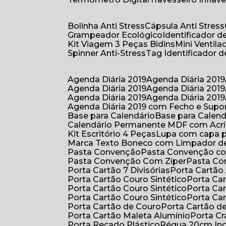
Bolinha Anti Stress
Cápsula Anti Stress
Grampeador Ecológico
Identificador 
Kit Viagem 3 Peças Bidins
Mini Venti
Spinner Anti-Stress
Tag Identificador
Agenda Diária 2019
Agenda Diária 2019
Agenda Diária 2019
Agenda Diária 2019
Agenda Diária 2019
Agenda Diária 2019
Agenda Diária 2019 com Fecho e Supo
Base para Calendário
Base para Cale
Calendário Permanente MDF com Acrí
Kit Escritório 4 Peças
Lupa com capa p
Marca Texto Boneco com Limpador de
Pasta Convenção
Pasta Convenção c
Pasta Convenção Com Zíper
Pasta C
Porta Cartão 7 Divisórias
Porta Cartão
Porta Cartão Couro Sintético
Porta Ca
Porta Cartão Couro Sintético
Porta Ca
Porta Cartão Couro Sintético
Porta Ca
Porta Cartão de Couro
Porta Cartão d
Porta Cartão Maleta Alumínio
Porta C
Porta Recado Plástico
Régua 20cm In