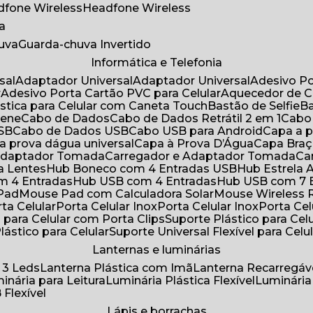
adfone Wireless
Headfone Wireless
a
huva
Guarda-chuva Invertido
Informática e Telefonia
sal
Adaptador Universal
Adaptador Universal
Adesivo P
r
Adesivo Porta Cartão PVC para Celular
Aquecedor de 
ástica para Celular com Caneta Touch
Bastão de Selfie
rene
Cabo de Dados
Cabo de Dados Retrátil 2 em 1
Cabo
USB
Cabo de Dados USB
Cabo USB para Android
Capa a
 a prova dágua universal
Capa à Prova D’Água
Capa Bra
 Adaptador Tomada
Carregador e Adaptador Tomada
C
ra Lentes
Hub Boneco com 4 Entradas USB
Hub Estrela 
m 4 Entradas
Hub USB com 4 Entradas
Hub USB com 7 
 Pad
Mouse Pad com Calculadora Solar
Mouse Wireless R
ta Celular
Porta Celular Inox
Porta Celular Inox
Porta Ce
o para Celular com Porta Clips
Suporte Plástico para Cel
Plástico para Celular
Suporte Universal Flexível para Celu
Lanternas e luminárias
 3 Leds
Lanterna Plástica com Imã
Lanterna Recarregáv
minária para Leitura
Luminária Plástica Flexível
Luminária
 Flexível
Lápis e borrachas