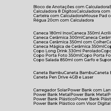
Bloco de Anotações com Calculadora
Calculadora 8 Dígitos
Calculadora co
Carteira com Calculadora
Mouse Pad 
Régua 20cm com Calculadora
Caneca 180ml Inox
Caneca 350ml Acríl
Caneca Cerâmica 300ml
Caneca Cerâ
Caneca Cerâmica 350ml com Colher
Caneca Mágica de Cerâmica 350ml
C
Copo Long Drink 330ml Perolado
Cop
Copo Porta Foto 350ml
Copo Porta F
Copo Salada 850ml com Garfo e Supo
Caneta Bambu
Caneta Bambu
Caneta
Caneta Pen Drive 4GB e Laser
Carregador Solar
Power Bank com Lan
Power Bank Metal
Power Bank Metal
Power Bank Plástico
Power Bank Plást
Power Bank Plástico com Visor Digital