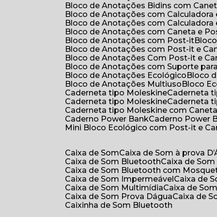
Bloco de Anotações Bidins com Cane
Bloco de Anotações com Calculadora
Bloco de Anotações com Calculadora
Bloco de Anotações com Caneta e Pos
Bloco de Anotações com Post-it
Bloc
Bloco de Anotações com Post-it e Ca
Bloco de Anotações Com Post-it e Ca
Bloco de Anotações com Suporte par
Bloco de Anotações Ecológico
Bloco
Bloco de Anotações Multiuso
Bloco E
Caderneta tipo Moleskine
Caderneta 
Caderneta tipo Moleskine
Caderneta 
Caderneta tipo Moleskine com Canet
Caderno Power Bank
Caderno Power 
Mini Bloco Ecológico com Post-it e C
Caixa de Som
Caixa de Som à prova D
Caixa de Som Bluetooth
Caixa de Som
Caixa de Som Bluetooth com Mosque
Caixa de Som Impermeável
Caixa de
Caixa de Som Multimídia
Caixa de So
Caixa de Som Prova Dágua
Caixa de 
Caixinha de Som Bluetooth