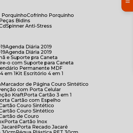
co Porquinho
Cofrinho Porquinho
 Peças Bidins
 Cd
Spinner Anti-Stress
019
Agenda Diária 2019
019
Agenda Diária 2019
mã e Suporte pra Caneta
ire-o com Suporte para Caneta
alendário Permanente MDF
o 4 em 1
Kit Escritório 4 em 1
a
Marcador de Página Couro Sintético
venção com Porta Celular
nção Kraft
Porta Cartão 3 em 1
Porta Cartão com Espelho
 Cartão Couro Sintético
 Cartão Couro Sintético
 Cartão de Couro
ox
Porta Cartão Inox
o Jacaré
Porta Recado Jacaré
ca 30cm
Régua Plástica PET 30cm