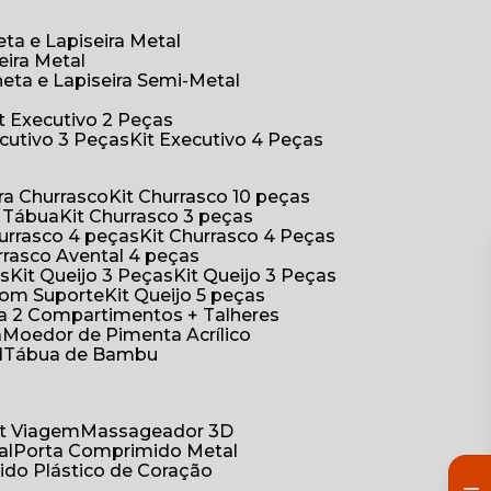
eta e Lapiseira Metal
eira Metal
neta e Lapiseira Semi-Metal
Kit Executivo 2 Peças
xecutivo 3 Peças
Kit Executivo 4 Peças
a Churrasco
Kit Churrasco 10 peças
m Tábua
Kit Churrasco 3 peças
Churrasco 4 peças
Kit Churrasco 4 Peças
urrasco Avental 4 peças
as
Kit Queijo 3 Peças
Kit Queijo 3 Peças
 com Suporte
Kit Queijo 5 peças
ica 2 Compartimentos + Talheres
a
Moedor de Pimenta Acrílico
l
Tábua de Bambu
Kit Viagem
Massageador 3D
al
Porta Comprimido Metal
ido Plástico de Coração