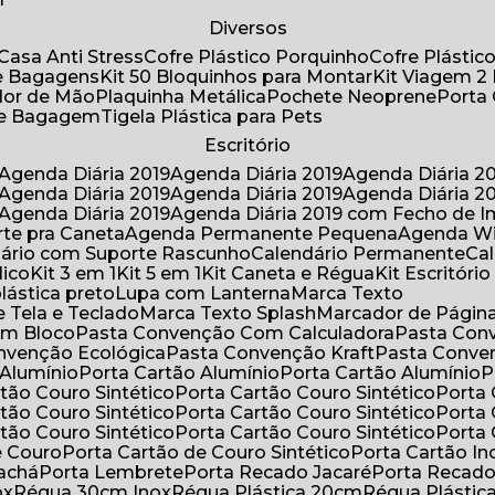
Diversos
Casa Anti Stress
Cofre Plástico Porquinho
Cofre Plásti
de Bagagens
Kit 50 Bloquinhos para Montar
Kit Viagem 2
lador de Mão
Plaquinha Metálica
Pochete Neoprene
Porta
 de Bagagem
Tigela Plástica para Pets
Escritório
Agenda Diária 2019
Agenda Diária 2019
Agenda Diária 2
Agenda Diária 2019
Agenda Diária 2019
Agenda Diária 2
Agenda Diária 2019
Agenda Diária 2019 com Fecho de I
rte pra Caneta
Agenda Permanente Pequena
Agenda W
ndário com Suporte Rascunho
Calendário Permanente
C
lico
Kit 3 em 1
Kit 5 em 1
Kit Caneta e Régua
Kit Escritóri
lástica preto
Lupa com Lanterna
Marca Texto
 Tela e Teclado
Marca Texto Splash
Marcador de Págin
om Bloco
Pasta Convenção Com Calculadora
Pasta Con
onvenção Ecológica
Pasta Convenção Kraft
Pasta Conve
 Alumínio
Porta Cartão Alumínio
Porta Cartão Alumínio
rtão Couro Sintético
Porta Cartão Couro Sintético
Porta
rtão Couro Sintético
Porta Cartão Couro Sintético
Porta
rtão Couro Sintético
Porta Cartão Couro Sintético
Porta
e Couro
Porta Cartão de Couro Sintético
Porta Cartão In
rachá
Porta Lembrete
Porta Recado Jacaré
Porta Recad
ox
Régua 30cm Inox
Régua Plástica 20cm
Régua Plásti