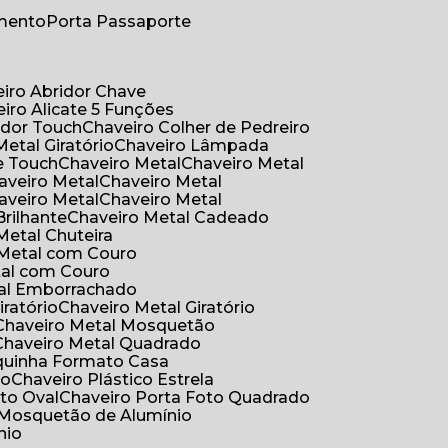
umento
Porta Passaporte
eiro Abridor Chave
eiro Alicate 5 Funções
idor Touch
Chaveiro Colher de Pedreiro
Metal Giratório
Chaveiro Lâmpada
e Touch
Chaveiro Metal
Chaveiro Metal
haveiro Metal
Chaveiro Metal
haveiro Metal
Chaveiro Metal
Brilhante
Chaveiro Metal Cadeado
 Metal Chuteira
o Metal com Couro
tal com Couro
tal Emborrachado
iratório
Chaveiro Metal Giratório
Chaveiro Metal Mosquetão
Chaveiro Metal Quadrado
aquinha Formato Casa
ão
Chaveiro Plástico Estrela
oto Oval
Chaveiro Porta Foto Quadrado
Mosquetão de Alumínio
nio