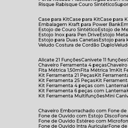
Risque Rabisque Couro Sintético
Supo
Case para Kit
Case para Kit
Case para K
Embalagem Kraft para Power Bank
E
Estojo de Couro Sintético
Estojo de M
Estojo Inox para Pen Drive
Estojo Meta
Estojo para Duas Canetas
Estojo para 
Veludo Costura de Cordão Duplo
Velu
Alicate 21 Funções
Canivete 11 funções
Chaveiro Ferramenta 4 peças
Chaveir
Fita Métrica 1,50m
Fita Métrica 1m
Kit
Kit Ferramenta 21 Peças
Kit Ferramen
Kit Ferramenta 25 Peças
Kit Ferramen
Kit Ferramenta 4 peças com Lanterna
Kit Ferramenta 6 peças com Lanterna
Kit Ferramenta Multifunções
Mini Can
Chaveiro Emborrachado com Fone de
Fone de Ouvido com Estojo Disco
Fon
Fone de Ouvido Estéreo com Microfo
Fone de Ouvido Intra Auricular
Fone de