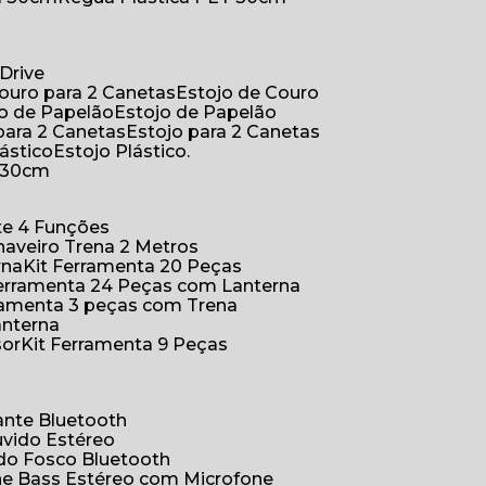
Drive
Couro para 2 Canetas
Estojo de Couro
jo de Papelão
Estojo de Papelão
 para 2 Canetas
Estojo para 2 Canetas
lástico
Estojo Plástico.
a 30cm
ete 4 Funções
Chaveiro Trena 2 Metros
rna
Kit Ferramenta 20 Peças
 Ferramenta 24 Peças com Lanterna
erramenta 3 peças com Trena
anterna
sor
Kit Ferramenta 9 Peças
hante Bluetooth
uvido Estéreo
ido Fosco Bluetooth
ne Bass Estéreo com Microfone