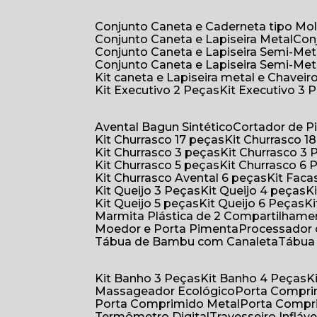
Conjunto Caneta e Caderneta tipo Mo
Conjunto Caneta e Lapiseira Metal
Co
Conjunto Caneta e Lapiseira Semi-Met
Conjunto Caneta e Lapiseira Semi-Met
Kit caneta e Lapiseira metal e Chaveiro
Kit Executivo 2 Peças
Kit Executivo 3 
Avental Bagun Sintético
Cortador de P
Kit Churrasco 17 peças
Kit Churrasco 1
Kit Churrasco 3 peças
Kit Churrasco 3
Kit Churrasco 5 peças
Kit Churrasco 6
Kit Churrasco Avental 6 peças
Kit Fac
Kit Queijo 3 Peças
Kit Queijo 4 peças
Kit Queijo 5 peças
Kit Queijo 6 Peças
Marmita Plástica de 2 Compartilhame
Moedor e Porta Pimenta
Processador
Tábua de Bambu com Canaleta
Tábu
Kit Banho 3 Peças
Kit Banho 4 Peças
Massageador Ecológico
Porta Compr
Porta Comprimido Metal
Porta Compr
Termômetro Digital
Travesseiro Infláve