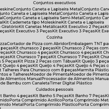
Conjuntos executivos
leskine
Conjunto Caneta e Lapiseira Metal
Conjunto Can
njunto Caneta e Lapiseira Metal
Conjunto Caneta e Lapis
al
Conjunto Caneta e Lapiseira Semi-Metal
Conjunto Ca
al
Kit Caderneta tipo Moleskine
Kit Caneta e Lapiseira
 Giratório
Kit Canetas Metálicas
Kit Executivo 2 Peças
Peças
Kit Executivo 3 Peças
Kit Executivo 3 Peças
Kit E
Cozinha
izza
Cortador de Pizza com Abridor
Embalagem TNT par
8 peças
Kit churrasco 2 peças
Kit Churrasco 2 Peças co
 Peças
Kit Churrasco 4 peças
Kit Churrasco 4 peças
Kit 
 Peças
Kit Churrasco 7 peça
Kit Churrasco 7 Peças
Kit Ch
as 5 Peças
Kit Pizza 2 Peças com Tábua
Kit Queijo 3 peç
Kit Queijo 4 peças
Kit Queijo 4 Peças
Kit Queijo 4 Peças
Kit Talheres Para Churrasco com 8 peças
Marmita Plást
ntos e Talheres
Moedor de Pimenta
Moedor de Piment
 de Alimentos Manual
Processador de Alimentos Manua
a de Bambu com Canaleta
Timer Digital Plástico
Cuidados pessoais
Kit Banho 4 peças
Kit Banho 5 Peças
Kit Banho 7 Peças
imido
Porta Comprimido Acrílico
Porta Comprimido Met
imido Metal
Porta Comprimido Plástico
Porta Comprim
l