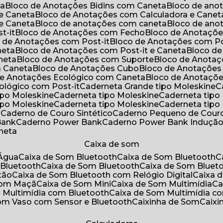
ta
Bloco de Anotações Bidins com Caneta
Bloco de an
 e Caneta
Bloco de Anotações com Calculadora e Canet
 e Caneta
Bloco de anotações com caneta
Bloco de an
t-it
Bloco de Anotações com Fecho
Bloco de Anotaçõe
o de Anotações com Post-it
Bloco de Anotações com Po
neta
Bloco de Anotações com Post-it e Caneta
Bloco d
neta
Bloco de Anotações com Suporte
Bloco de Anota
a Caneta
Bloco de Anotações Cubo
Bloco de Anotaçõe
 de Anotações Ecológico com Caneta
Bloco de Anotaçõ
cológico com Post-it
Caderneta Grande tipo Moleskine
tipo Moleskine
Caderneta tipo Moleskine
Caderneta tipo
tipo Moleskine
Caderneta tipo Moleskine
Caderneta tipo
a
Caderno de Couro Sintético
Caderno Pequeno de Couro
Bank
Caderno Power Bank
Caderno Power Bank Induçã
aneta
Caixa de som
’Água
Caixa de Som Bluetooth
Caixa de Som Bluetooth
 Bluetooth
Caixa de Som Bluetooth
Caixa de Som Bluet
tão
Caixa de Som Bluetooth com Relógio Digital
Caixa
 Som Maçã
Caixa de Som Mini
Caixa de Som Multimídia
C
m Multimídia com Bluetooth
Caixa de Som Multimídia c
Som Vaso com Sensor e Bluetooth
Caixinha de Som
Caix