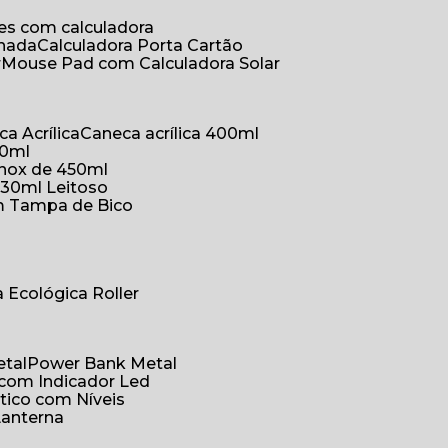
ões com calculadora
chada
Calculadora Porta Cartão
r
Mouse Pad com Calculadora Solar
ca Acrílica
Caneca acrílica 400ml
50ml
inox de 450ml
330ml Leitoso
om Tampa de Bico
a Ecológica Roller
etal
Power Bank Metal
 com Indicador Led
tico com Níveis
Lanterna