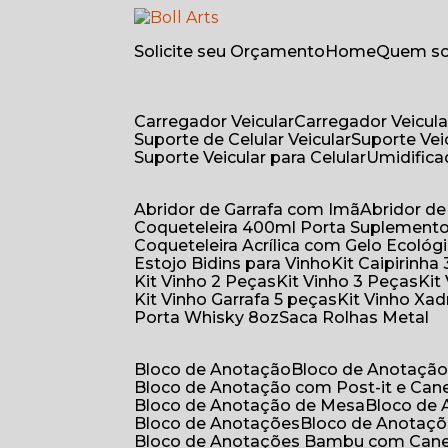
Solicite seu Orçamento
Home
Quem 
Carregador Veicular
Carregador Veicula
Suporte de Celular Veicular
Suporte Ve
Suporte Veicular para Celular
Umidific
Abridor de Garrafa com Imã
Abridor 
Coqueteleira 400ml Porta Suplement
Coqueteleira Acrílica com Gelo Ecológ
Estojo Bidins para Vinho
Kit Caipirinha
Kit Vinho 2 Peças
Kit Vinho 3 Peças
Ki
Kit Vinho Garrafa 5 peças
Kit Vinho Xa
Porta Whisky 8oz
Saca Rolhas Metal
Bloco de Anotação
Bloco de Anotaçã
Bloco de Anotação com Post-it e Can
Bloco de Anotação de Mesa
Bloco de
Bloco de Anotações
Bloco de Anotaç
Bloco de Anotações Bambu com Can