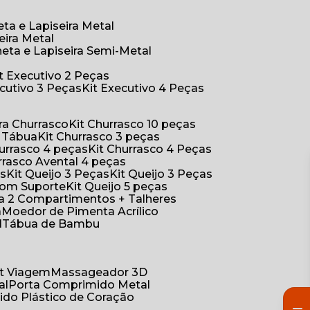
eta e Lapiseira Metal
eira Metal
neta e Lapiseira Semi-Metal
Kit Executivo 2 Peças
xecutivo 3 Peças
Kit Executivo 4 Peças
a Churrasco
Kit Churrasco 10 peças
m Tábua
Kit Churrasco 3 peças
Churrasco 4 peças
Kit Churrasco 4 Peças
urrasco Avental 4 peças
as
Kit Queijo 3 Peças
Kit Queijo 3 Peças
 com Suporte
Kit Queijo 5 peças
ica 2 Compartimentos + Talheres
a
Moedor de Pimenta Acrílico
l
Tábua de Bambu
Kit Viagem
Massageador 3D
al
Porta Comprimido Metal
ido Plástico de Coração