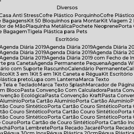
Diversos
Casa Anti Stress
Cofre Plástico Porquinho
Cofre Plásti
de Bagagens
Kit 50 Bloquinhos para Montar
Kit Viagem 2
lador de Mão
Plaquinha Metálica
Pochete Neoprene
Porta
 de Bagagem
Tigela Plástica para Pets
Escritório
Agenda Diária 2019
Agenda Diária 2019
Agenda Diária 2
Agenda Diária 2019
Agenda Diária 2019
Agenda Diária 2
Agenda Diária 2019
Agenda Diária 2019 com Fecho de I
rte pra Caneta
Agenda Permanente Pequena
Agenda W
ndário com Suporte Rascunho
Calendário Permanente
C
lico
Kit 3 em 1
Kit 5 em 1
Kit Caneta e Régua
Kit Escritóri
lástica preto
Lupa com Lanterna
Marca Texto
 Tela e Teclado
Marca Texto Splash
Marcador de Págin
om Bloco
Pasta Convenção Com Calculadora
Pasta Con
onvenção Ecológica
Pasta Convenção Kraft
Pasta Conve
 Alumínio
Porta Cartão Alumínio
Porta Cartão Alumínio
rtão Couro Sintético
Porta Cartão Couro Sintético
Porta
rtão Couro Sintético
Porta Cartão Couro Sintético
Porta
rtão Couro Sintético
Porta Cartão Couro Sintético
Porta
e Couro
Porta Cartão de Couro Sintético
Porta Cartão In
rachá
Porta Lembrete
Porta Recado Jacaré
Porta Recad
ox
Régua 30cm Inox
Régua Plástica 20cm
Régua Plásti