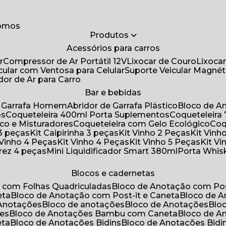
somos
Produtos
Acessórios para carros
r
Compressor de Ar Portátil 12V
Lixocar de Couro
Lixoca
icular com Ventosa para Celular
Suporte Veicular Magnét
ador de Ar para Carro
Bar e bebidas
de Garrafa Homem
Abridor de Garrafa Plástico
Bloco de 
os
Coqueteleira 400ml Porta Suplementos
Coqueteleir
ico e Misturadores
Coqueteleira com Gelo Ecológico
Co
 3 peças
Kit Caipirinha 3 peças
Kit Vinho 2 Peças
Kit Vin
t Vinho 4 Peças
Kit Vinho 4 Peças
Kit Vinho 5 Peças
Kit V
drez 4 peças
Mini Liquidificador Smart 380ml
Porta Whis
Blocos e cadernetas
o com Folhas Quadriculadas
Bloco de Anotação com Pos
eta
Bloco de Anotação com Post-it e Caneta
Bloco de 
 Anotações
Bloco de anotações
Bloco de Anotações
Bl
ões
Bloco de Anotações Bambu com Caneta
Bloco de 
eta
Bloco de Anotações Bidins
Bloco de Anotações Bid