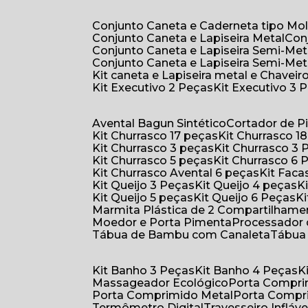
Conjunto Caneta e Caderneta tipo Mo
Conjunto Caneta e Lapiseira Metal
Co
Conjunto Caneta e Lapiseira Semi-Met
Conjunto Caneta e Lapiseira Semi-Met
Kit caneta e Lapiseira metal e Chaveiro
Kit Executivo 2 Peças
Kit Executivo 3 
Avental Bagun Sintético
Cortador de P
Kit Churrasco 17 peças
Kit Churrasco 1
Kit Churrasco 3 peças
Kit Churrasco 3
Kit Churrasco 5 peças
Kit Churrasco 6
Kit Churrasco Avental 6 peças
Kit Fac
Kit Queijo 3 Peças
Kit Queijo 4 peças
Kit Queijo 5 peças
Kit Queijo 6 Peças
Marmita Plástica de 2 Compartilhame
Moedor e Porta Pimenta
Processador
Tábua de Bambu com Canaleta
Tábu
Kit Banho 3 Peças
Kit Banho 4 Peças
Massageador Ecológico
Porta Compr
Porta Comprimido Metal
Porta Compr
Termômetro Digital
Travesseiro Infláve