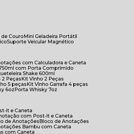
r de Couro
Mini Geladeira Portátil
ico
Suporte Veicular Magnético
Anotações com Calculadora e Caneta
a 750ml com Porta Comprimido
queteleira Shake 600ml
ho 2 Peças
Kit Vinho 2 Peças
inho 5 peças
Kit Vinho Garrafa 4 peças
ky 6oz
Porta Whisky 7oz
t-it e Caneta
Anotação com Post-it e Caneta
oco de Anotações
Bloco de Anotações
Anotações Bambu com Caneta
ins com Caneta