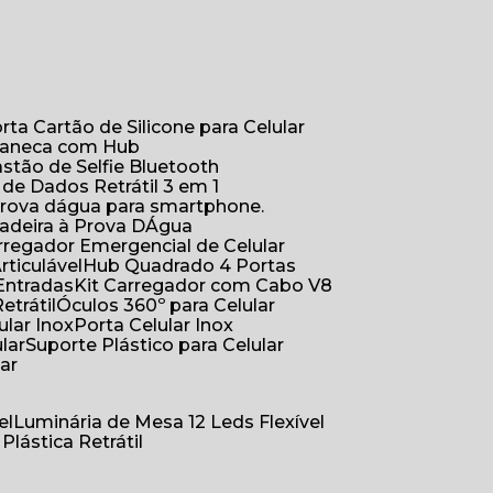
orta Cartão de Silicone para Celular
Caneca com Hub
Bastão de Selfie Bluetooth
 de Dados Retrátil 3 em 1
 prova dágua para smartphone.
çadeira à Prova DÁgua
arregador Emergencial de Celular
Articulável
Hub Quadrado 4 Portas
Entradas
Kit Carregador com Cabo V8
etrátil
Óculos 360º para Celular
lular Inox
Porta Celular Inox
ular
Suporte Plástico para Celular
lar
el
Luminária de Mesa 12 Leds Flexível
 Plástica Retrátil