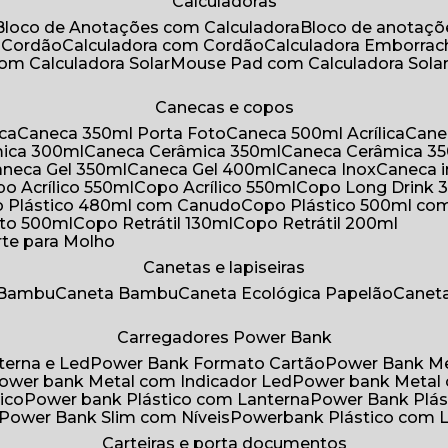
Calculadoras
Bloco de Anotações com Calculadora
Bloco de anotaç
m Cordão
Calculadora com Cordão
Calculadora Emborra
com Calculadora Solar
Mouse Pad com Calculadora Sola
Canecas e copos
ica
Caneca 350ml Porta Foto
Caneca 500ml Acrílica
Cane
mica 300ml
Caneca Cerâmica 350ml
Caneca Cerâmica 3
Caneca Gel 350ml
Caneca Gel 400ml
Caneca Inox
Caneca 
opo Acrílico 550ml
Copo Acrílico 550ml
Copo Long Drink 
o Plástico 480ml com Canudo
Copo Plástico 500ml c
oto 500ml
Copo Retrátil 130ml
Copo Retrátil 200ml
rte para Molho
Canetas e lapiseiras
 Bambu
Caneta Bambu
Caneta Ecológica Papelão
Canet
Carregadores Power Bank
terna e Led
Power Bank Formato Cartão
Power Bank M
Power bank Metal com Indicador Led
Power bank Metal
ico
Power bank Plástico com Lanterna
Power Bank Plás
Power Bank Slim com Níveis
Powerbank Plástico com 
Carteiras e porta documentos