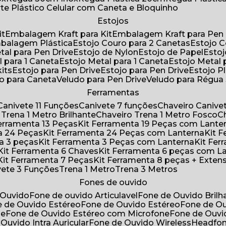
rte Plástico Celular com Caneta e Bloquinho
Estojos
it
Embalagem Kraft para Kit
Embalagem Kraft para Pen 
mbalagem Plástica
Estojo Couro para 2 Canetas
Estojo 
etal para Pen Drive
Estojo de Nylon
Estojo de Papel
Esto
l para 1 Caneta
Estojo Metal para 1 Caneta
Estojo Metal
kits
Estojo para Pen Drive
Estojo para Pen Drive
Estojo P
do para Caneta
Veludo para Pen Drive
Veludo para Régu
Ferramentas
Canivete 11 Funções
Canivete 7 funções
Chaveiro Caniv
o Trena 1 Metro Brilhante
Chaveiro Trena 1 Metro Fosco
 Ferramenta 13 Peças
Kit Ferramenta 19 Peças com Lante
ta 24 Peças
Kit Ferramenta 24 Peças com Lanterna
Kit
ta 3 peças
Kit Ferramenta 3 Peças com Lanterna
Kit F
Kit Ferramenta 6 Chaves
Kit Ferramenta 6 peças com L
Kit Ferramenta 7 Peças
Kit Ferramenta 8 peças + Exten
ivete 3 Funções
Trena 1 Metro
Trena 3 Metros
Fones de ouvido
 Ouvido
Fone de ouvido Articulavel
Fone de Ouvido Bril
e de Ouvido Estéreo
Fone de Ouvido Estéreo
Fone de O
ne
Fone de Ouvido Estéreo com Microfone
Fone de Ouv
 Ouvido Intra Auricular
Fone de Ouvido Wireless
Headfo