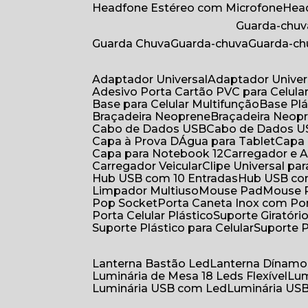
Headfone Estéreo com Microfone
He
Guarda-chuv
Guarda Chuva
Guarda-chuva
Guarda-c
Adaptador Universal
Adaptador Univer
Adesivo Porta Cartão PVC para Celula
Base para Celular Multifunção
Base Pl
Braçadeira Neoprene
Braçadeira Neop
Cabo de Dados USB
Cabo de Dados 
Capa à Prova DÁgua para Tablet
Capa
Capa para Notebook 12
Carregador e
Carregador Veicular
Clipe Universal pa
Hub USB com 10 Entradas
Hub USB co
Limpador Multiuso
Mouse Pad
Mouse
Pop Socket
Porta Caneta Inox com Por
Porta Celular Plástico
Suporte Giratóri
Suporte Plástico para Celular
Suporte 
Lanterna Bastão Led
Lanterna Dínamo
Luminária de Mesa 18 Leds Flexível
Lu
Luminária USB com Led
Luminária USB