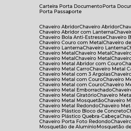
Carteira Porta Documento
Porta Doc
Porta Passaporte
Chaveiro Abridor
Chaveiro Abridor
Cha
Chaveiro Abridor com Lanterna
Chave
Chaveiro Bola Anti-Estresse
Chaveiro 
Chaveiro Couro com Metal
Chaveiro d
Chaveiro Lanterna
Chaveiro Lanterna
Chaveiro Metal
Chaveiro Metal
Chaveir
Chaveiro Metal
Chaveiro Metal
Chaveir
Chaveiro Metal Abridor com Couro
Ch
Chaveiro Metal Carro
Chaveiro Metal C
Chaveiro Metal com 3 Argolas
Chavei
Chaveiro Metal com Couro
Chaveiro 
Chaveiro Metal com Couro
Chaveiro 
Chaveiro Metal Emborrachado
Chavei
Chaveiro Metal Giratório
Chaveiro Meta
Chaveiro Metal Mosquetão
Chaveiro 
Chaveiro Metal Redondo
Chaveiro Met
Chaveiro Plástico Bloco de Concreto
Chaveiro Plástico Quebra-Cabeça
Cha
Chaveiro Porta Foto Redondo
Chaveir
Mosquetão de Alumínio
Mosquetão d