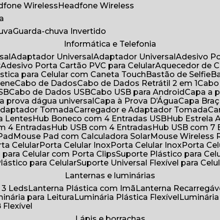
adfone Wireless
Headfone Wireless
a
huva
Guarda-chuva Invertido
Informática e Telefonia
sal
Adaptador Universal
Adaptador Universal
Adesivo P
r
Adesivo Porta Cartão PVC para Celular
Aquecedor de 
ástica para Celular com Caneta Touch
Bastão de Selfie
rene
Cabo de Dados
Cabo de Dados Retrátil 2 em 1
Cabo
USB
Cabo de Dados USB
Cabo USB para Android
Capa a
 a prova dágua universal
Capa à Prova D’Água
Capa Bra
 Adaptador Tomada
Carregador e Adaptador Tomada
C
ra Lentes
Hub Boneco com 4 Entradas USB
Hub Estrela 
m 4 Entradas
Hub USB com 4 Entradas
Hub USB com 7 
 Pad
Mouse Pad com Calculadora Solar
Mouse Wireless R
ta Celular
Porta Celular Inox
Porta Celular Inox
Porta Ce
o para Celular com Porta Clips
Suporte Plástico para Cel
Plástico para Celular
Suporte Universal Flexível para Celu
Lanternas e luminárias
 3 Leds
Lanterna Plástica com Imã
Lanterna Recarregáv
minária para Leitura
Luminária Plástica Flexível
Luminária
 Flexível
Lápis e borrachas