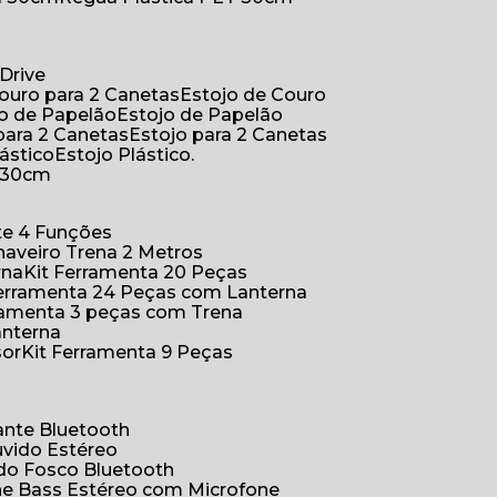
Drive
Couro para 2 Canetas
Estojo de Couro
jo de Papelão
Estojo de Papelão
 para 2 Canetas
Estojo para 2 Canetas
lástico
Estojo Plástico.
a 30cm
ete 4 Funções
Chaveiro Trena 2 Metros
rna
Kit Ferramenta 20 Peças
 Ferramenta 24 Peças com Lanterna
erramenta 3 peças com Trena
anterna
sor
Kit Ferramenta 9 Peças
hante Bluetooth
uvido Estéreo
ido Fosco Bluetooth
ne Bass Estéreo com Microfone