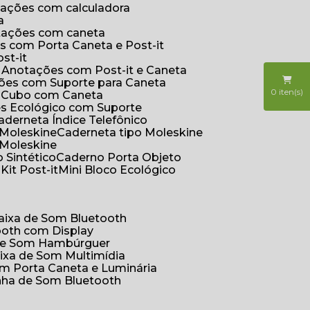
otações com calculadora
a
otações com caneta
s com Porta Caneta e Post-it
st-it
e Anotações com Post-it e Caneta
ções com Suporte para Caneta
0
iten(s)
s Cubo com Caneta
es Ecológico com Suporte
Caderneta Índice Telefônico
 Moleskine
Caderneta tipo Moleskine
 Moleskine
 Sintético
Caderno Porta Objeto
o
Kit Post-it
Mini Bloco Ecológico
Caixa de Som Bluetooth
ooth com Display
 de Som Hambúrguer
aixa de Som Multimídia
om Porta Caneta e Luminária
inha de Som Bluetooth