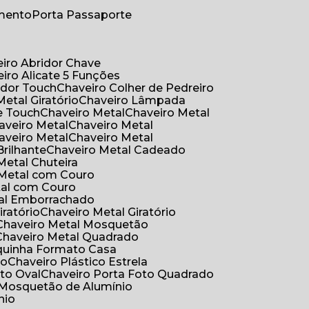
umento
Porta Passaporte
eiro Abridor Chave
eiro Alicate 5 Funções
idor Touch
Chaveiro Colher de Pedreiro
Metal Giratório
Chaveiro Lâmpada
e Touch
Chaveiro Metal
Chaveiro Metal
haveiro Metal
Chaveiro Metal
haveiro Metal
Chaveiro Metal
Brilhante
Chaveiro Metal Cadeado
 Metal Chuteira
o Metal com Couro
tal com Couro
tal Emborrachado
iratório
Chaveiro Metal Giratório
Chaveiro Metal Mosquetão
Chaveiro Metal Quadrado
aquinha Formato Casa
ão
Chaveiro Plástico Estrela
oto Oval
Chaveiro Porta Foto Quadrado
Mosquetão de Alumínio
nio