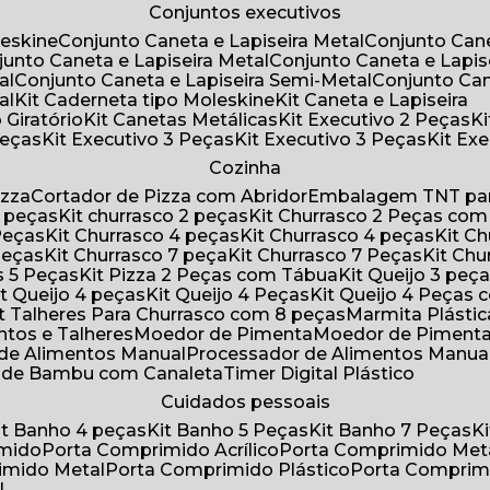
Conjuntos executivos
leskine
Conjunto Caneta e Lapiseira Metal
Conjunto Can
njunto Caneta e Lapiseira Metal
Conjunto Caneta e Lapis
al
Conjunto Caneta e Lapiseira Semi-Metal
Conjunto Ca
al
Kit Caderneta tipo Moleskine
Kit Caneta e Lapiseira
 Giratório
Kit Canetas Metálicas
Kit Executivo 2 Peças
Peças
Kit Executivo 3 Peças
Kit Executivo 3 Peças
Kit E
Cozinha
izza
Cortador de Pizza com Abridor
Embalagem TNT par
8 peças
Kit churrasco 2 peças
Kit Churrasco 2 Peças co
 Peças
Kit Churrasco 4 peças
Kit Churrasco 4 peças
Kit 
 Peças
Kit Churrasco 7 peça
Kit Churrasco 7 Peças
Kit Ch
as 5 Peças
Kit Pizza 2 Peças com Tábua
Kit Queijo 3 peç
Kit Queijo 4 peças
Kit Queijo 4 Peças
Kit Queijo 4 Peças
Kit Talheres Para Churrasco com 8 peças
Marmita Plást
ntos e Talheres
Moedor de Pimenta
Moedor de Piment
 de Alimentos Manual
Processador de Alimentos Manua
a de Bambu com Canaleta
Timer Digital Plástico
Cuidados pessoais
Kit Banho 4 peças
Kit Banho 5 Peças
Kit Banho 7 Peças
imido
Porta Comprimido Acrílico
Porta Comprimido Met
imido Metal
Porta Comprimido Plástico
Porta Comprim
l