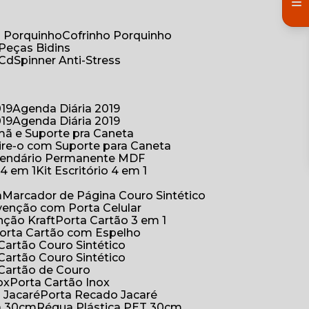
co Porquinho
Cofrinho Porquinho
 Peças Bidins
 Cd
Spinner Anti-Stress
019
Agenda Diária 2019
019
Agenda Diária 2019
mã e Suporte pra Caneta
ire-o com Suporte para Caneta
alendário Permanente MDF
o 4 em 1
Kit Escritório 4 em 1
a
Marcador de Página Couro Sintético
venção com Porta Celular
nção Kraft
Porta Cartão 3 em 1
Porta Cartão com Espelho
 Cartão Couro Sintético
 Cartão Couro Sintético
 Cartão de Couro
ox
Porta Cartão Inox
o Jacaré
Porta Recado Jacaré
ca 30cm
Régua Plástica PET 30cm