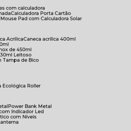
ões com calculadora
chada
Calculadora Porta Cartão
r
Mouse Pad com Calculadora Solar
ca Acrílica
Caneca acrílica 400ml
50ml
inox de 450ml
330ml Leitoso
om Tampa de Bico
a Ecológica Roller
etal
Power Bank Metal
 com Indicador Led
tico com Níveis
Lanterna