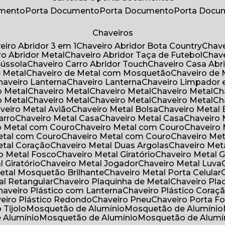
umento
Porta Documento
Porta Documento
Porta Doc
Chaveiros
veiro Abridor 3 em 1
Chaveiro Abridor Bota Country
Chav
iro Abridor Metal
Chaveiro Abridor Taça de Futebol
Chav
Bússola
Chaveiro Carro Abridor Touch
Chaveiro Casa Abr
e Metal
Chaveiro de Metal com Mosquetão
Chaveiro de 
Chaveiro Lanterna
Chaveiro Lanterna
Chaveiro Limpador 
o Metal
Chaveiro Metal
Chaveiro Metal
Chaveiro Metal
C
o Metal
Chaveiro Metal
Chaveiro Metal
Chaveiro Metal
C
aveiro Metal Avião
Chaveiro Metal Bolsa
Chaveiro Metal 
arro
Chaveiro Metal Casa
Chaveiro Metal Casa
Chaveiro
ro Metal com Couro
Chaveiro Metal com Couro
Chaveir
Metal com Couro
Chaveiro Metal com Couro
Chaveiro Me
Metal Coração
Chaveiro Metal Duas Argolas
Chaveiro Me
ro Metal Fosco
Chaveiro Metal Giratório
Chaveiro Metal G
l Giratório
Chaveiro Metal Jogador
Chaveiro Metal Luva
Metal Mosquetão Brilhante
Chaveiro Metal Porta Celular
al Retangular
Chaveiro Plaquinha de Metal
Chaveiro Pl
Chaveiro Plástico com Lanterna
Chaveiro Plástico Coraç
veiro Plástico Redondo
Chaveiro Pneu
Chaveiro Porta F
o Tijolo
Mosquetão de Alumínio
Mosquetão de Alumínio
e Alumínio
Mosquetão de Alumínio
Mosquetão de Alumí