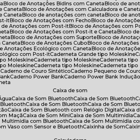
ta
Bloco de Anotações Bidins com Caneta
Bloco de an
 e Caneta
Bloco de Anotações com Calculadora e Canet
 e Caneta
Bloco de anotações com caneta
Bloco de an
t-it
Bloco de Anotações com Fecho
Bloco de Anotaçõe
o de Anotações com Post-it
Bloco de Anotações com Po
neta
Bloco de Anotações com Post-it e Caneta
Bloco d
neta
Bloco de Anotações com Suporte
Bloco de Anota
a Caneta
Bloco de Anotações Cubo
Bloco de Anotaçõe
 de Anotações Ecológico com Caneta
Bloco de Anotaçõ
cológico com Post-it
Caderneta Grande tipo Moleskine
tipo Moleskine
Caderneta tipo Moleskine
Caderneta tipo
tipo Moleskine
Caderneta tipo Moleskine
Caderneta tipo
a
Caderno de Couro Sintético
Caderno Pequeno de Couro
Bank
Caderno Power Bank
Caderno Power Bank Induçã
aneta
Caixa de som
’Água
Caixa de Som Bluetooth
Caixa de Som Bluetooth
 Bluetooth
Caixa de Som Bluetooth
Caixa de Som Bluet
tão
Caixa de Som Bluetooth com Relógio Digital
Caixa
 Som Maçã
Caixa de Som Mini
Caixa de Som Multimídia
C
m Multimídia com Bluetooth
Caixa de Som Multimídia c
Som Vaso com Sensor e Bluetooth
Caixinha de Som
Caix