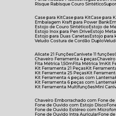
Risque Rabisque Couro Sintético
Supo
Case para Kit
Case para Kit
Case para K
Embalagem Kraft para Power Bank
E
Estojo de Couro Sintético
Estojo de M
Estojo Inox para Pen Drive
Estojo Meta
Estojo para Duas Canetas
Estojo para 
Veludo Costura de Cordão Duplo
Velu
Alicate 21 Funções
Canivete 11 funções
Chaveiro Ferramenta 4 peças
Chaveir
Fita Métrica 1,50m
Fita Métrica 1m
Kit
Kit Ferramenta 21 Peças
Kit Ferramen
Kit Ferramenta 25 Peças
Kit Ferramen
Kit Ferramenta 4 peças com Lanterna
Kit Ferramenta 6 peças com Lanterna
Kit Ferramenta Multifunções
Mini Can
Chaveiro Emborrachado com Fone de
Fone de Ouvido com Estojo Disco
Fon
Fone de Ouvido Estéreo com Microfo
Fone de Ouvido Intra Auricular
Fone de