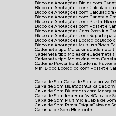
Bloco de Anotações Bidins com Cane
Bloco de Anotações com Calculadora
Bloco de Anotações com Calculadora
Bloco de Anotações com Caneta e Pos
Bloco de Anotações com Post-it
Bloc
Bloco de Anotações com Post-it e Ca
Bloco de Anotações Com Post-it e Ca
Bloco de Anotações com Suporte par
Bloco de Anotações Ecológico
Bloco
Bloco de Anotações Multiuso
Bloco E
Caderneta tipo Moleskine
Caderneta 
Caderneta tipo Moleskine
Caderneta 
Caderneta tipo Moleskine com Canet
Caderno Power Bank
Caderno Power 
Mini Bloco Ecológico com Post-it e C
Caixa de Som
Caixa de Som à prova D
Caixa de Som Bluetooth
Caixa de Som
Caixa de Som Bluetooth com Mosque
Caixa de Som Impermeável
Caixa de
Caixa de Som Multimídia
Caixa de So
Caixa de Som Prova Dágua
Caixa de 
Caixinha de Som Bluetooth