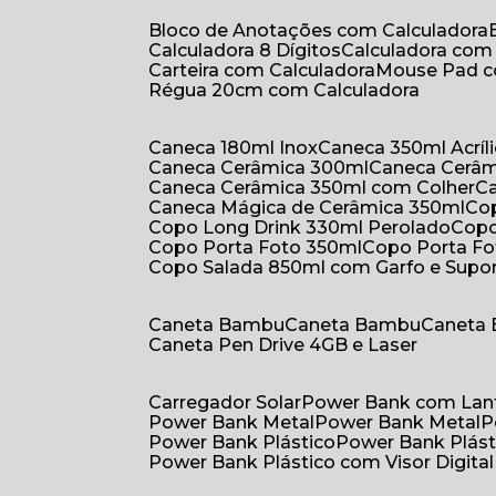
Bloco de Anotações com Calculadora
Calculadora 8 Dígitos
Calculadora co
Carteira com Calculadora
Mouse Pad 
Régua 20cm com Calculadora
Caneca 180ml Inox
Caneca 350ml Acríl
Caneca Cerâmica 300ml
Caneca Cerâ
Caneca Cerâmica 350ml com Colher
Caneca Mágica de Cerâmica 350ml
C
Copo Long Drink 330ml Perolado
Cop
Copo Porta Foto 350ml
Copo Porta F
Copo Salada 850ml com Garfo e Supo
Caneta Bambu
Caneta Bambu
Caneta
Caneta Pen Drive 4GB e Laser
Carregador Solar
Power Bank com Lan
Power Bank Metal
Power Bank Metal
Power Bank Plástico
Power Bank Plást
Power Bank Plástico com Visor Digital