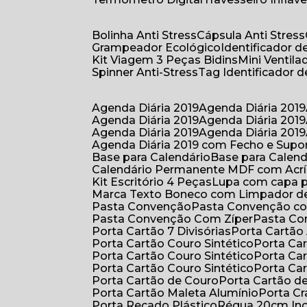
Bolinha Anti Stress
Cápsula Anti Stress
Grampeador Ecológico
Identificador 
Kit Viagem 3 Peças Bidins
Mini Venti
Spinner Anti-Stress
Tag Identificador
Agenda Diária 2019
Agenda Diária 2019
Agenda Diária 2019
Agenda Diária 2019
Agenda Diária 2019
Agenda Diária 2019
Agenda Diária 2019 com Fecho e Supo
Base para Calendário
Base para Cale
Calendário Permanente MDF com Acrí
Kit Escritório 4 Peças
Lupa com capa p
Marca Texto Boneco com Limpador de
Pasta Convenção
Pasta Convenção c
Pasta Convenção Com Zíper
Pasta C
Porta Cartão 7 Divisórias
Porta Cartão
Porta Cartão Couro Sintético
Porta Ca
Porta Cartão Couro Sintético
Porta Ca
Porta Cartão Couro Sintético
Porta Ca
Porta Cartão de Couro
Porta Cartão d
Porta Cartão Maleta Alumínio
Porta C
Porta Recado Plástico
Régua 20cm In