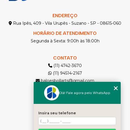
ENDEREÇO
Rua Ipês, 409 - Vila Urupês - Suzano - SP - 08615-060
HORÁRIO DE ATENDIMENTO
Segunda à Sexta: 9:00h às 18:00h
CONTATO
(11) 4742-3670
(11) 94514-2167
baloesbollarts@gmail.com
Olá! Fale agora pelo WhatsApp
MENU
Solicite seu Orçamento
Home
Insira seu telefone
Quem somos
Produtos